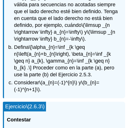
válida para secuencias no acotadas siempre
que el lado derecho esté bien definido. Tenga
en cuenta que el lado derecho no está bien
definido, por ejemplo, cuándo
\(\limsup _{n
\rightarrow \infty} a_{n}=\infty\)
y
\(\limsup _{n
\rightarrow \infty} b_{n}=-\infty\)
.
Defina
\[\alpha_{n}=\inf _{k \geq
n}\left(a_{n}+b_{n}\right), \beta_{n}=\inf _{k
\geq n} a_{k}, \gamma_{n}=\inf _{k \geq n}
b_{k} .\]
Proceder como en la parte (a), pero
use la parte (b) del Ejercicio 2.5.3.
Considerar
\(a_{n}=(-1)^{n}\)
y
\(b_{n}=
(-1)^{n+1}\)
.
Ejercicio
\(2.6.3\)
Contestar