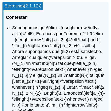
Ejercicio
\(2.1.12\)
Contestar
Supongamos que
\(\lim _{n \rightarrow \infty}
a_{n}=\ell\)
. Entonces por Teorema 2.1.9,
\[\lim
_{n \rightarrow \infty} a_{2 n}=\ell \text { and }
\lim _{n \rightarrow \infty} a_{2 n+1}=\ell .\]
Ahora supongamos que (5.2) está satisfecho.
Arreglar cualquier
\(\varepsilon > 0\)
. Elige
\
(N_{1} \in \mathbb{N}\)
tal que
\[\left|a_{2 n}-
\ell\right|<\varepsilon \text { whenever } n \geq
N_{1} ,\]
y elige
\(N_{2} \in \mathbb{N}\)
tal que
\
[\left|a_{2 n+1}-\ell\right|<\varepsilon \text {
whenever } n \geq N_{2} .\]
Let
\(N=\max \left\{2
N_{1}, 2 N_{2}+1\right\}\)
. Entonces
\[\left|a_{n}-
\ell\right|<\varepsilon \text { whenever } n \geq
N .\]
Por lo tanto,
\(\lim _{n \rightarrow \infty}