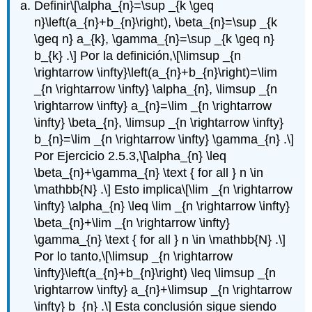
Definir
\[\alpha_{n}=\sup _{k \geq
n}\left(a_{n}+b_{n}\right), \beta_{n}=\sup _{k
\geq n} a_{k}, \gamma_{n}=\sup _{k \geq n}
b_{k} .\]
Por la definición,
\[\limsup _{n
\rightarrow \infty}\left(a_{n}+b_{n}\right)=\lim
_{n \rightarrow \infty} \alpha_{n}, \limsup _{n
\rightarrow \infty} a_{n}=\lim _{n \rightarrow
\infty} \beta_{n}, \limsup _{n \rightarrow \infty}
b_{n}=\lim _{n \rightarrow \infty} \gamma_{n} .\]
Por Ejercicio 2.5.3,
\[\alpha_{n} \leq
\beta_{n}+\gamma_{n} \text { for all } n \in
\mathbb{N} .\]
Esto implica
\[\lim _{n \rightarrow
\infty} \alpha_{n} \leq \lim _{n \rightarrow \infty}
\beta_{n}+\lim _{n \rightarrow \infty}
\gamma_{n} \text { for all } n \in \mathbb{N} .\]
Por lo tanto,
\[\limsup _{n \rightarrow
\infty}\left(a_{n}+b_{n}\right) \leq \limsup _{n
\rightarrow \infty} a_{n}+\limsup _{n \rightarrow
\infty} b_{n} .\]
Esta conclusión sigue siendo