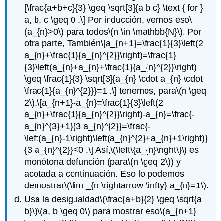
[\frac{a+b+c}{3} \geq \sqrt[3]{a b c} \text { for }
a, b, c \geq 0 .\]
Por inducción, vemos eso
\
(a_{n}>0\)
para todos
\(n \in \mathbb{N}\)
. Por
otra parte, También
\[a_{n+1}=\frac{1}{3}\left(2
a_{n}+\frac{1}{a_{n}^{2}}\right)=\frac{1}
{3}\left(a_{n}+a_{n}+\frac{1}{a_{n}^{2}}\right)
\geq \frac{1}{3} \sqrt[3]{a_{n} \cdot a_{n} \cdot
\frac{1}{a_{n}^{2}}}=1 .\]
tenemos, para
\(n \geq
2\)
,
\[a_{n+1}-a_{n}=\frac{1}{3}\left(2
a_{n}+\frac{1}{a_{n}^{2}}\right)-a_{n}=\frac{-
a_{n}^{3}+1}{3 a_{n}^{2}}=\frac{-
\left(a_{n}-1\right)\left(a_{n}^{2}+a_{n}+1\right)}
{3 a_{n}^{2}}<0 .\]
Así,
\(\left\{a_{n}\right\}\)
es
monótona defunción (para
\(n \geq 2\)
) y
acotada a continuación. Eso lo podemos
demostrar
\(\lim _{n \rightarrow \infty} a_{n}=1\)
.
Usa la desigualdad
\(\frac{a+b}{2} \geq \sqrt{a
b}\)
\(a, b \geq 0\)
para mostrar eso
\(a_{n+1}