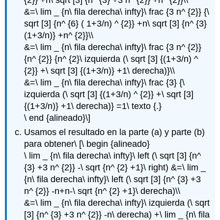
{2}} +n\ sqrt [3] {n^ {3} +3 n^ {2}} +n^ {2}}\\
&=\ lim _ {n\ fila derecha\ infty}\ frac {3 n^ {2}} {\
sqrt [3] {n^ {6} ( 1+3/n) ^ {2}} +n\ sqrt [3] {n^ {3}
(1+3/n)} +n^ {2}}\\
&=\ lim _ {n\ fila derecha\ infty}\ frac {3 n^ {2}}
{n^ {2}} {n^ {2}\ izquierda (\ sqrt [3] {(1+3/n) ^
{2}} +\ sqrt [3] {(1+3/n)} +1\ derecha)}\\
&=\ lim _ {n\ fila derecha\ infty}\ frac {3} {\
izquierda (\ sqrt [3] {(1+3/n) ^ {2}} +\ sqrt [3]
{(1+3/n)} +1\ derecha)} =1\ texto {.}
\ end {alineado}\]
Usamos el resultado en la parte (a) y parte (b)
para obtener\ [\ begin {alineado}
\ lim _ {n\ fila derecha\ infty}\ left (\ sqrt [3] {n^
{3} +3 n^ {2}} -\ sqrt {n^ {2} +1}\ right) &=\ lim _
{n\ fila derecha\ infty}\ left (\ sqrt [3] {n^ {3} +3
n^ {2}} -n+n-\ sqrt {n^ {2} +1}\ derecha)\\
&=\ lim _ {n\ fila derecha\ infty}\ izquierda (\ sqrt
[3] {n^ {3} +3 n^ {2}} -n\ derecha) +\ lim _ {n\ fila