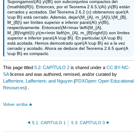
Supongamos
\(A\)
y
\(B\)
son subconjuntos compactos de
\
(\mathbb{R}\)
. Entonces, por el Teorema 2.6.5,
\(A\)
y
\(B\)
están
cerrados y acotados. Del Teorema 2.6.2 (c) obtenemos que
\(A
\cup B\)
está cerrado. Además, dejar
\(M_{A}, m_{A}\)
,
\(M_{B},
M_{B}\)
ser límites superior e inferior para
\(A\)
y
\(B\)
,
respectivamente. Entonces
\(M=\max \left\{M_{A},
M_{B}\right\}\)
y
\(m=\min \left\{m_{A}, m_{B}\right\}\)
son límites
superior e inferior para
\(A \cup B\)
. En particular,
\(A \cup B\)
está acotada. Hemos demostrado que
\(A \cup B\)
es a la vez
cerrado y acotado. Ahora se deduce del Teorema 2.6.5 que
\(A
\cup B\)
es compacto.
This page titled
5.2: CAPÍTULO 2
is shared under a
CC BY-NC-
SA
license and was authored, remixed, and/or curated by
Lafferriere, Lafferriere, and Nguyen
(
PDXOpen: Open Educational
Resources
) .
Volver arriba
5.1: CAPÍTULO 1
5.3: CAPÍTULO 3