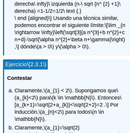
derecha\ infty}\ izquierda (n-\ sqrt {n^ {2} +1}\
derecha) =1-1/2=1/2\ text {.}
\ end {aligned}\] Usando una técnica similar,
podemos encontrar el siguiente límite:
\[\lim _{n
\rightarrow \infty}\left(\sqrt[3]{a n^{3}+b n^{2}+c
n+d}-\sqrt{\alpha n^{2}+\beta n+\gamma}\right)
,\]
dónde
\(a > 0\)
y
\(\alpha > 0\)
.
Ejercicio
\(2.3.1\)
Contestar
Claramente,
\(a_{1} < 2\)
. Supongamos que
\
(a_{k}<2\)
para
\(k \in \mathbb{N}\)
. Entonces
\
[a_{k+1}=\sqrt{2+a_{k}}<\sqrt{2+2}=2 .\]
Por
inducción,
\(a_{n}<2\)
para todos
\(n \in
\mathbb{N}\)
.
Claramente,
\(a_{1}=\sqrt{2}