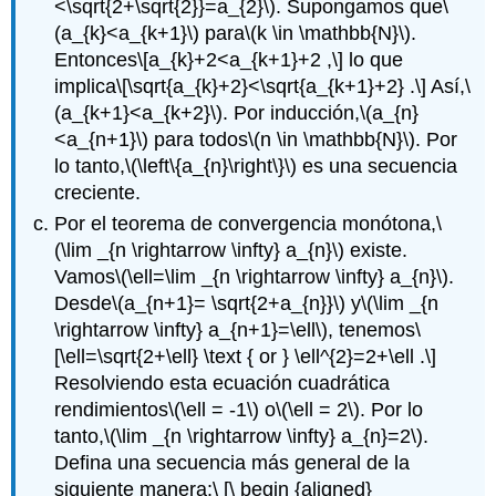
<\sqrt{2+\sqrt{2}}=a_{2}\)
. Supongamos que
\
(a_{k}<a_{k+1}\)
para
\(k \in \mathbb{N}\)
.
Entonces
\[a_{k}+2<a_{k+1}+2 ,\]
lo que
implica
\[\sqrt{a_{k}+2}<\sqrt{a_{k+1}+2} .\]
Así,
\
(a_{k+1}<a_{k+2}\)
. Por inducción,
\(a_{n}
<a_{n+1}\)
para todos
\(n \in \mathbb{N}\)
. Por
lo tanto,
\(\left\{a_{n}\right\}\)
es una secuencia
creciente.
Por el teorema de convergencia monótona,
\
(\lim _{n \rightarrow \infty} a_{n}\)
existe.
Vamos
\(\ell=\lim _{n \rightarrow \infty} a_{n}\)
.
Desde
\(a_{n+1}= \sqrt{2+a_{n}}\)
y
\(\lim _{n
\rightarrow \infty} a_{n+1}=\ell\)
, tenemos
\
[\ell=\sqrt{2+\ell} \text { or } \ell^{2}=2+\ell .\]
Resolviendo esta ecuación cuadrática
rendimientos
\(\ell = -1\)
o
\(\ell = 2\)
. Por lo
tanto,
\(\lim _{n \rightarrow \infty} a_{n}=2\)
.
Defina una secuencia más general de la
siguiente manera:\ [\ begin {aligned}