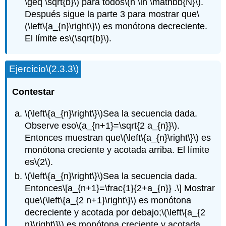
\geq \sqrt{b}\)
para todos
\(n \in \mathbb{N}\)
.
Después sigue la parte 3 para mostrar que
\
(\left\{a_{n}\right\}\)
es monótona decreciente.
El límite es
\(\sqrt{b}\)
.
Ejercicio
\(2.3.3\)
Contestar
\(\left\{a_{n}\right\}\)
Sea la secuencia dada.
Observe eso
\(a_{n+1}=\sqrt{2 a_{n}}\)
.
Entonces muestran que
\(\left\{a_{n}\right\}\)
es
monótona creciente y acotada arriba. El límite
es
\(2\)
.
\(\left\{a_{n}\right\}\)
Sea la secuencia dada.
Entonces
\[a_{n+1}=\frac{1}{2+a_{n}} .\]
Mostrar
que
\(\left\{a_{2 n+1}\right\}\)
es monótona
decreciente y acotada por debajo;
\(\left\{a_{2
n}\right\}\)
es monótona creciente y acotada