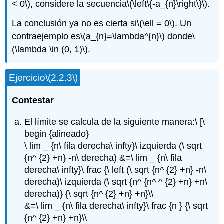
< 0\)
, considere la secuencia
\(\left\{-a_{n}\right\}\)
.
La conclusión ya no es cierta si
\(\ell = 0\)
. Un
contraejemplo es
\(a_{n}=\lambda^{n}\)
donde
\
(\lambda \in (0, 1)\)
.
Ejercicio
\(2.2.3\)
Contestar
El límite se calcula de la siguiente manera:\ [\
begin {alineado}
\ lim _ {n\ fila derecha\ infty}\ izquierda (\ sqrt
{n^ {2} +n} -n\ derecha) &=\ lim _ {n\ fila
derecha\ infty}\ frac {\ left (\ sqrt {n^ {2} +n} -n\
derecha)\ izquierda (\ sqrt {n^ {n^ ^ {2} +n} +n\
derecha)} {\ sqrt {n^ {2} +n} +n}\\
&=\ lim _ {n\ fila derecha\ infty}\ frac {n } {\ sqrt
{n^ {2} +n} +n}\\