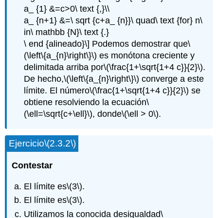
a_ {1} &=c>0\ text {,}\\
a_ {n+1} &=\ sqrt {c+a_ {n}}\ quad\ text {for} n\
in\ mathbb {N}\ text {.}
\ end {alineado}\] Podemos demostrar que
\
(\left\{a_{n}\right\}\)
es monótona creciente y
delimitada arriba por
\(\frac{1+\sqrt{1+4 c}}{2}\)
.
De hecho,
\(\left\{a_{n}\right\}\)
converge a este
límite. El número
\(\frac{1+\sqrt{1+4 c}}{2}\)
se
obtiene resolviendo la ecuación
\
(\ell=\sqrt{c+\ell}\)
, donde
\(\ell > 0\)
.
Ejercicio
\(2.3.2\)
Contestar
El límite es
\(3\)
.
El límite es
\(3\)
.
Utilizamos la conocida desigualdad
\