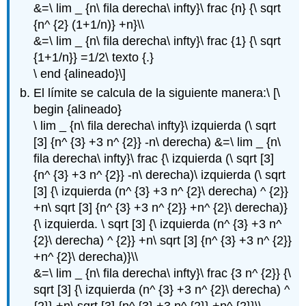
&=\ lim _ {n\ fila derecha\ infty}\ frac {n} {\ sqrt
{n^ {2} (1+1/n)} +n}\\
&=\ lim _ {n\ fila derecha\ infty}\ frac {1} {\ sqrt
{1+1/n}} =1/2\ texto {.}
\ end {alineado}\]
El límite se calcula de la siguiente manera:\ [\
begin {alineado}
\ lim _ {n\ fila derecha\ infty}\ izquierda (\ sqrt
[3] {n^ {3} +3 n^ {2}} -n\ derecha) &=\ lim _ {n\
fila derecha\ infty}\ frac {\ izquierda (\ sqrt [3]
{n^ {3} +3 n^ {2}} -n\ derecha)\ izquierda (\ sqrt
[3] {\ izquierda (n^ {3} +3 n^ {2}\ derecha) ^ {2}}
+n\ sqrt [3] {n^ {3} +3 n^ {2}} +n^ {2}\ derecha)}
{\ izquierda. \ sqrt [3] {\ izquierda (n^ {3} +3 n^
{2}\ derecha) ^ {2}} +n\ sqrt [3] {n^ {3} +3 n^ {2}}
+n^ {2}\ derecha)}\\
&=\ lim _ {n\ fila derecha\ infty}\ frac {3 n^ {2}} {\
sqrt [3] {\ izquierda (n^ {3} +3 n^ {2}\ derecha) ^