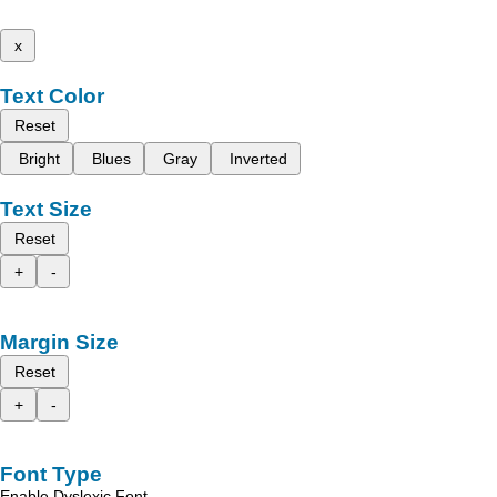
x
Text Color
Reset
Bright
Blues
Gray
Inverted
Text Size
Reset
+
-
Margin Size
Reset
+
-
Font Type
Enable Dyslexic Font