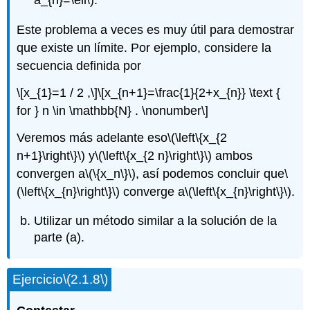
a_{n}=\ell\)
.
Este problema a veces es muy útil para demostrar
que existe un límite. Por ejemplo, considere la
secuencia definida por
\[x_{1}=1 / 2 ,\]
\[x_{n+1}=\frac{1}{2+x_{n}} \text {
for } n \in \mathbb{N} . \nonumber\]
Veremos más adelante eso
\(\left\{x_{2
n+1}\right\}\)
y
\(\left\{x_{2 n}\right\}\)
ambos
convergen a
\(\{x_n\}\)
, así podemos concluir que
\
(\left\{x_{n}\right\}\)
converge a
\(\left\{x_{n}\right\}\)
.
Utilizar un método similar a la solución de la
parte (a).
Ejercicio
\(2.1.8\)