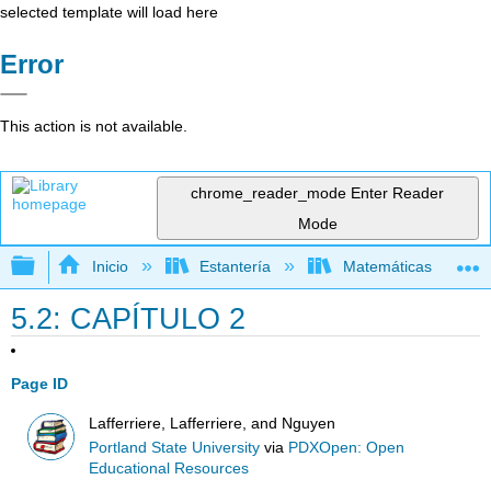
selected template will load here
Error
This action is not available.
chrome_reader_mode
Enter Reader
Mode
Expandir/contraer jerarquía global
Inicio
Estantería
Matemáticas
5.2: CAPÍTULO 2
Page ID
Lafferriere, Lafferriere, and Nguyen
Portland State University
via
PDXOpen: Open
Educational Resources