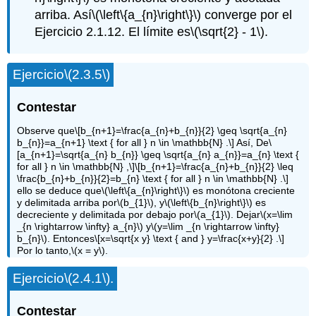
arriba. Así
\(\left\{a_{n}\right\}\)
converge por el
Ejercicio 2.1.12. El límite es
\(\sqrt{2} - 1\)
.
Ejercicio
\(2.3.5\)
Contestar
Observe que
\[b_{n+1}=\frac{a_{n}+b_{n}}{2} \geq \sqrt{a_{n}
b_{n}}=a_{n+1} \text { for all } n \in \mathbb{N} .\]
Así, De
\
[a_{n+1}=\sqrt{a_{n} b_{n}} \geq \sqrt{a_{n} a_{n}}=a_{n} \text {
for all } n \in \mathbb{N} ,\]
\[b_{n+1}=\frac{a_{n}+b_{n}}{2} \leq
\frac{b_{n}+b_{n}}{2}=b_{n} \text { for all } n \in \mathbb{N} .\]
ello se deduce que
\(\left\{a_{n}\right\}\)
es monótona creciente
y delimitada arriba por
\(b_{1}\)
, y
\(\left\{b_{n}\right\}\)
es
decreciente y delimitada por debajo por
\(a_{1}\)
. Dejar
\(x=\lim
_{n \rightarrow \infty} a_{n}\)
y
\(y=\lim _{n \rightarrow \infty}
b_{n}\)
. Entonces
\[x=\sqrt{x y} \text { and } y=\frac{x+y}{2} .\]
Por lo tanto,
\(x = y\)
.
Ejercicio
\(2.4.1\)
.
Contestar