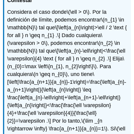
Contestar
Considera el caso donde
\(\ell > 0\)
. Por la
definición de límite, podemos encontrar
\(n_{1} \in
\mathbb{N}\)
tal que
\[\left|a_{n}\right|>\ell / 2 \text {
for all } n \geq n_{1} .\]
Dado cualquiera
\
(\varepsilon > 0\)
, podemos encontrar
\(n_{2} \in
\mathbb{N}\)
tal que
\[\left|a_{n}-\ell\right|<\frac{\ell
\varepsilon}{4} \text { for all } n \geq n_{2} .\]
Elija
\
(n_{0}=\max \left\{n_{1}, n_{2}\right\}\)
. Para
cualquiera
\(n \geq n_{0}\)
, uno tiene
\
[\left|\frac{a_{n+1}}{a_{n}}-1\right|=\frac{\left|a_{n}-
a_{n+1}\right|}{\left|a_{n}\right|} \leq
\frac{\left|a_{n}-\ell\right|+\left|a_{n+1}-\ell\right|}
{\left|a_{n}\right|}<\frac{\frac{\ell \varepsilon}
{4}+\frac{\ell \varepsilon}{4}}{\frac{\ell}
{2}}=\varepsilon .\]
Por lo tanto,
\(\lim _{n
\rightarrow \infty} \frac{a_{n+1}}{a_{n}}=1\)
. Si
\(\ell