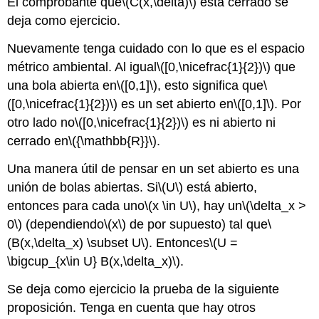
El comprobante que
\(C(x,\delta)\)
está cerrado se
deja como ejercicio.
Nuevamente tenga cuidado con lo que es el espacio
métrico ambiental. Al igual
\([0,\nicefrac{1}{2})\)
que
una bola abierta en
\([0,1]\)
, esto significa que
\
([0,\nicefrac{1}{2})\)
es un set abierto en
\([0,1]\)
. Por
otro lado no
\([0,\nicefrac{1}{2})\)
es ni abierto ni
cerrado en
\({\mathbb{R}}\)
.
Una manera útil de pensar en un set abierto es una
unión de bolas abiertas. Si
\(U\)
está abierto,
entonces para cada uno
\(x \in U\)
, hay un
\(\delta_x >
0\)
(dependiendo
\(x\)
de por supuesto) tal que
\
(B(x,\delta_x) \subset U\)
. Entonces
\(U =
\bigcup_{x\in U} B(x,\delta_x)\)
.
Se deja como ejercicio la prueba de la siguiente
proposición. Tenga en cuenta que hay otros