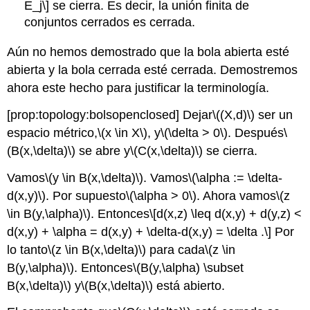
E_j\]
se cierra. Es decir, la unión finita de
conjuntos cerrados es cerrada.
Aún no hemos demostrado que la bola abierta esté
abierta y la bola cerrada esté cerrada. Demostremos
ahora este hecho para justificar la terminología.
[prop:topology:bolsopenclosed]
Dejar
\((X,d)\)
ser un
espacio métrico,
\(x \in X\)
, y
\(\delta > 0\)
. Después
\
(B(x,\delta)\)
se abre y
\(C(x,\delta)\)
se cierra.
Vamos
\(y \in B(x,\delta)\)
. Vamos
\(\alpha := \delta-
d(x,y)\)
. Por supuesto
\(\alpha > 0\)
. Ahora vamos
\(z
\in B(y,\alpha)\)
. Entonces
\[d(x,z) \leq d(x,y) + d(y,z) <
d(x,y) + \alpha = d(x,y) + \delta-d(x,y) = \delta .\]
Por
lo tanto
\(z \in B(x,\delta)\)
para cada
\(z \in
B(y,\alpha)\)
. Entonces
\(B(y,\alpha) \subset
B(x,\delta)\)
y
\(B(x,\delta)\)
está abierto.