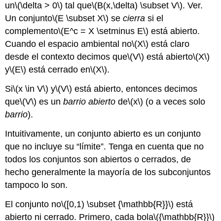
un
\(\delta > 0\)
tal que
\(B(x,\delta) \subset V\)
. Ver.
Un conjunto
\(E \subset X\)
se
cierra
si el
complemento
\(E^c = X \setminus E\)
está abierto.
Cuando el espacio ambiental no
\(X\)
está claro
desde el contexto decimos que
\(V\)
está abierto
\(X\)
y
\(E\)
está cerrado en
\(X\)
.
Si
\(x \in V\)
y
\(V\)
está abierto, entonces decimos
que
\(V\)
es un
barrio abierto
de
\(x\)
(o a veces solo
barrio
).
Intuitivamente, un conjunto abierto es un conjunto
que no incluye su “límite”. Tenga en cuenta que no
todos los conjuntos son abiertos o cerrados, de
hecho generalmente la mayoría de los subconjuntos
tampoco lo son.
El conjunto no
\([0,1) \subset {\mathbb{R}}\)
está
abierto ni cerrado. Primero, cada bola
\({\mathbb{R}}\)