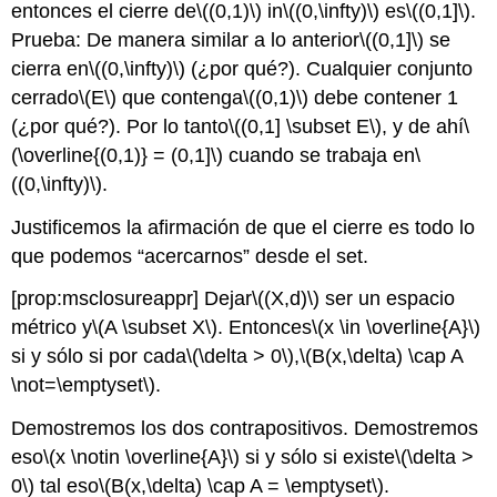
entonces el cierre de
\((0,1)\)
in
\((0,\infty)\)
es
\((0,1]\)
.
Prueba: De manera similar a lo anterior
\((0,1]\)
se
cierra en
\((0,\infty)\)
(¿por qué?). Cualquier conjunto
cerrado
\(E\)
que contenga
\((0,1)\)
debe contener 1
(¿por qué?). Por lo tanto
\((0,1] \subset E\)
, y de ahí
\
(\overline{(0,1)} = (0,1]\)
cuando se trabaja en
\
((0,\infty)\)
.
Justificemos la afirmación de que el cierre es todo lo
que podemos “acercarnos” desde el set.
[prop:msclosureappr]
Dejar
\((X,d)\)
ser un espacio
métrico y
\(A \subset X\)
. Entonces
\(x \in \overline{A}\)
si y sólo si por cada
\(\delta > 0\)
,
\(B(x,\delta) \cap A
\not=\emptyset\)
.
Demostremos los dos contrapositivos. Demostremos
eso
\(x \notin \overline{A}\)
si y sólo si existe
\(\delta >
0\)
tal eso
\(B(x,\delta) \cap A = \emptyset\)
.