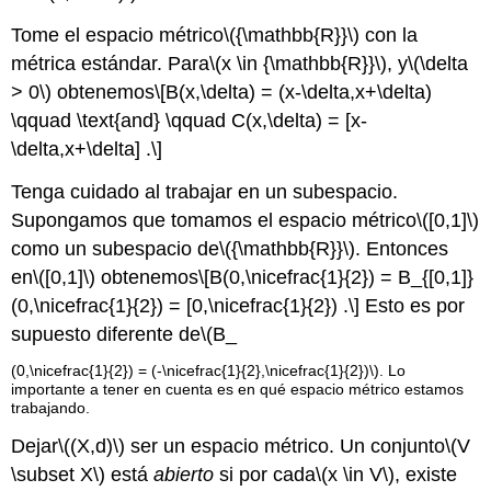
Tome el espacio métrico
\({\mathbb{R}}\)
con la
métrica estándar. Para
\(x \in {\mathbb{R}}\)
, y
\(\delta
> 0\)
obtenemos
\[B(x,\delta) = (x-\delta,x+\delta)
\qquad \text{and} \qquad C(x,\delta) = [x-
\delta,x+\delta] .\]
Tenga cuidado al trabajar en un subespacio.
Supongamos que tomamos el espacio métrico
\([0,1]\)
como un subespacio de
\({\mathbb{R}}\)
. Entonces
en
\([0,1]\)
obtenemos
\[B(0,\nicefrac{1}{2}) = B_{[0,1]}
(0,\nicefrac{1}{2}) = [0,\nicefrac{1}{2}) .\]
Esto es por
supuesto diferente de
\(B_
(0,\nicefrac{1}{2}) = (-\nicefrac{1}{2},\nicefrac{1}{2})\). Lo
importante a tener en cuenta es en qué espacio métrico estamos
trabajando.
Dejar
\((X,d)\)
ser un espacio métrico. Un conjunto
\(V
\subset X\)
está
abierto
si por cada
\(x \in V\)
, existe