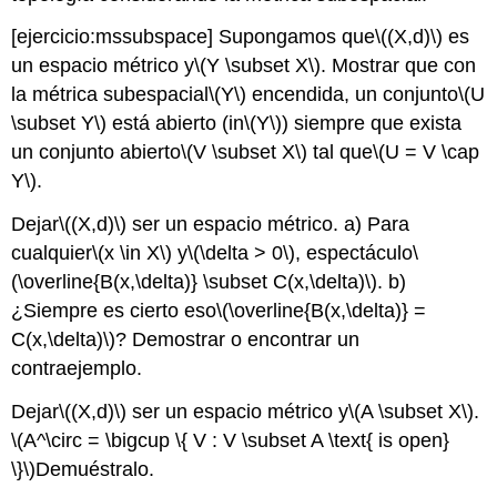
[ejercicio:mssubspace]
Supongamos que
\((X,d)\)
es
un espacio métrico y
\(Y \subset X\)
. Mostrar que con
la métrica subespacial
\(Y\)
encendida, un conjunto
\(U
\subset Y\)
está abierto (in
\(Y\)
) siempre que exista
un conjunto abierto
\(V \subset X\)
tal que
\(U = V \cap
Y\)
.
Dejar
\((X,d)\)
ser un espacio métrico. a) Para
cualquier
\(x \in X\)
y
\(\delta > 0\)
, espectáculo
\
(\overline{B(x,\delta)} \subset C(x,\delta)\)
. b)
¿Siempre es cierto eso
\(\overline{B(x,\delta)} =
C(x,\delta)\)
? Demostrar o encontrar un
contraejemplo.
Dejar
\((X,d)\)
ser un espacio métrico y
\(A \subset X\)
.
\(A^\circ = \bigcup \{ V : V \subset A \text{ is open}
\}\)
Demuéstralo.