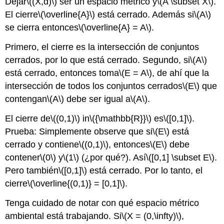
Dejar
\((X,d)\)
ser un espacio métrico y
\(A \subset X\)
.
El cierre
\(\overline{A}\)
está cerrado. Además si
\(A\)
se cierra entonces
\(\overline{A} = A\)
.
Primero, el cierre es la intersección de conjuntos
cerrados, por lo que está cerrado. Segundo, si
\(A\)
está cerrado, entonces toma
\(E = A\)
, de ahí que la
intersección de todos los conjuntos cerrados
\(E\)
que
contengan
\(A\)
debe ser igual a
\(A\)
.
El cierre de
\((0,1)\)
in
\({\mathbb{R}}\)
es
\([0,1]\)
.
Prueba: Simplemente observe que si
\(E\)
está
cerrado y contiene
\((0,1)\)
, entonces
\(E\)
debe
contener
\(0\)
y
\(1\)
(¿por qué?). Así
\([0,1] \subset E\)
.
Pero también
\([0,1]\)
está cerrado. Por lo tanto, el
cierre
\(\overline{(0,1)} = [0,1]\)
.
Tenga cuidado de notar con qué espacio métrico
ambiental está trabajando. Si
\(X = (0,\infty)\)
,