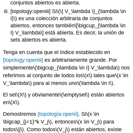
conjuntos abiertos es abierta.
[topology:openiii]
Si
\(\{ V_\lambda \}_{\lambda \in
I}\)
es una colección arbitraria de conjuntos
abiertos, entonces también
\[\bigcup_{\lambda \in
I} V_\lambda\]
está abierta. Es decir, la unión de
sets abiertos es abierta.
Tenga en cuenta que el índice establecido en
[topology:openiii]
es arbitrariamente grande. Por
simplemente
\(\bigcup_{\lambda \in I} V_\lambda\)
nos
referimos al conjunto de todos los
\(x\)
tales que
\(x \in
V_\lambda\)
para al menos uno
\(\lambda \in I\)
.
El set
\(X\)
y obviamente
\(\emptyset\)
están abiertos
en
\(X\)
.
Demostremos
[topología:openii]
. Si
\(x \in
\bigcap_{j=1}^k V_j\)
, entonces
\(x \in V_j\)
para
todos
\(j\)
. Como todos
\(V_j\)
están abiertos, existe