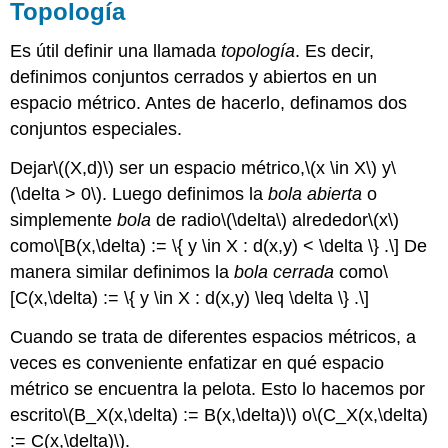
Topología
Es útil definir una llamada
topología
. Es decir,
definimos conjuntos cerrados y abiertos en un
espacio métrico. Antes de hacerlo, definamos dos
conjuntos especiales.
Dejar
\((X,d)\)
ser un espacio métrico,
\(x \in X\)
y
\
(\delta > 0\)
. Luego definimos la
bola abierta
o
simplemente
bola
de radio
\(\delta\)
alrededor
\(x\)
como
\[B(x,\delta) := \{ y \in X : d(x,y) < \delta \} .\]
De
manera similar definimos la
bola cerrada
como
\
[C(x,\delta) := \{ y \in X : d(x,y) \leq \delta \} .\]
Cuando se trata de diferentes espacios métricos, a
veces es conveniente enfatizar en qué espacio
métrico se encuentra la pelota. Esto lo hacemos por
escrito
\(B_X(x,\delta) := B(x,\delta)\)
o
\(C_X(x,\delta)
:= C(x,\delta)\)
.