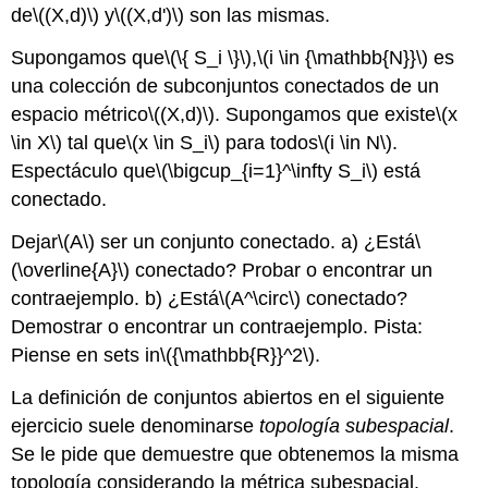
de
\((X,d)\)
y
\((X,d')\)
son las mismas.
Supongamos que
\(\{ S_i \}\)
,
\(i \in {\mathbb{N}}\)
es
una colección de subconjuntos conectados de un
espacio métrico
\((X,d)\)
. Supongamos que existe
\(x
\in X\)
tal que
\(x \in S_i\)
para todos
\(i \in N\)
.
Espectáculo que
\(\bigcup_{i=1}^\infty S_i\)
está
conectado.
Dejar
\(A\)
ser un conjunto conectado. a) ¿Está
\
(\overline{A}\)
conectado? Probar o encontrar un
contraejemplo. b) ¿Está
\(A^\circ\)
conectado?
Demostrar o encontrar un contraejemplo. Pista:
Piense en sets in
\({\mathbb{R}}^2\)
.
La definición de conjuntos abiertos en el siguiente
ejercicio suele denominarse
topología subespacial
.
Se le pide que demuestre que obtenemos la misma
topología considerando la métrica subespacial.