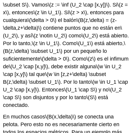
\subset S\)
. Vamos
\(z := \inf (U_2 \cap [x,y])\)
. Si
\(z =
x\)
, entonces
\(z \in U_1\)
. Si
\(z > x\)
, entonces para
cualquiera
\(\delta > 0\)
el balón
\(B(z,\delta) = (z-
\delta,z+\delta)\)
contiene puntos que no están en
\
(U_2\)
, y así
\(z \notin U_2\)
como
\(U_2\)
está abierto.
Por lo tanto,
\(z \in U_1\)
. Como
\(U_1\)
está abierto,
\
(B(z,\delta) \subset U_1\)
por un pequeño lo
suficientemente
\(\delta > 0\)
. Como
\(z\)
es el infimum
de
\(U_2 \cap [x,y]\)
, debe existir alguna
\(w \in U_2
\cap [x,y]\)
tal que
\(w \in [z,z+\delta) \subset
B(z,\delta) \subset U_1\)
. Por lo tanto
\(w \in U_1 \cap
U_2 \cap [x,y]\)
. Entonces
\(U_1 \cap S\)
y no
\(U_2
\cap S\)
son disjuntos y por lo tanto
\(S\)
está
conectado.
En muchos casos
\(B(x,\delta)\)
se conecta una
pelota. Pero esto no es necesariamente cierto en
todos los espacios métricos. Para un ejemplo más