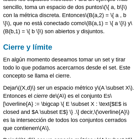
sencillo, toma un espacio de dos puntos
\(\{ a, b\}\)
con la métrica discreta. Entonces
\(B(a,2) = \{ a , b
\}\)
, que no está conectado como
\(B(a,1) = \{ a \}\)
y
\
(B(b,1) = \{ b \}\)
son abiertos y disjuntos.
Cierre y límite
En algún momento deseamos tomar un set y tirar
todo lo que podamos acercarnos desde el set. Este
concepto se llama el cierre.
Dejar
\((X,d)\)
ser un espacio métrico y
\(A \subset X\)
.
Entonces el
cierre
de
\(A\)
es el conjunto Es
\
[\overline{A} := \bigcap \{ E \subset X : \text{$E$ is
closed and $A \subset E$} \} .\]
decir,
\(\overline{A}\)
es la intersección de todos los conjuntos cerrados
que contienen
\(A\)
.