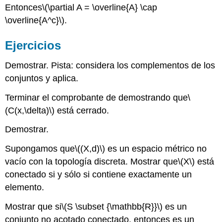
Entonces
\(\partial A = \overline{A} \cap
\overline{A^c}\)
.
Ejercicios
Demostrar. Pista: considera los complementos de los
conjuntos y aplica.
Terminar el comprobante de demostrando que
\
(C(x,\delta)\)
está cerrado.
Demostrar.
Supongamos que
\((X,d)\)
es un espacio métrico no
vacío con la topología discreta. Mostrar que
\(X\)
está
conectado si y sólo si contiene exactamente un
elemento.
Mostrar que si
\(S \subset {\mathbb{R}}\)
es un
conjunto no acotado conectado, entonces es un