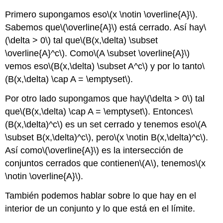
Primero supongamos eso
\(x \notin \overline{A}\)
.
Sabemos que
\(\overline{A}\)
está cerrado. Así hay
\
(\delta > 0\)
tal que
\(B(x,\delta) \subset
\overline{A}^c\)
. Como
\(A \subset \overline{A}\)
vemos eso
\(B(x,\delta) \subset A^c\)
y por lo tanto
\
(B(x,\delta) \cap A = \emptyset\)
.
Por otro lado supongamos que hay
\(\delta > 0\)
tal
que
\(B(x,\delta) \cap A = \emptyset\)
. Entonces
\
(B(x,\delta)^c\)
es un set cerrado y tenemos eso
\(A
\subset B(x,\delta)^c\)
, pero
\(x \notin B(x,\delta)^c\)
.
Así como
\(\overline{A}\)
es la intersección de
conjuntos cerrados que contienen
\(A\)
, tenemos
\(x
\notin \overline{A}\)
.
También podemos hablar sobre lo que hay en el
interior de un conjunto y lo que está en el límite.