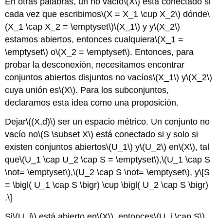
En otras palabras, un no vacío
\(X\)
está conectado si
cada vez que escribimos
\(X = X_1 \cup X_2\)
dónde
\
(X_1 \cap X_2 = \emptyset\)
\(X_1\)
y y
\(X_2\)
estamos abiertos, entonces cualquiera
\(X_1 =
\emptyset\)
o
\(X_2 = \emptyset\)
. Entonces, para
probar la desconexión, necesitamos encontrar
conjuntos abiertos disjuntos no vacíos
\(X_1\)
y
\(X_2\)
cuya unión es
\(X\)
. Para los subconjuntos,
declaramos esta idea como una proposición.
Dejar
\((X,d)\)
ser un espacio métrico. Un conjunto no
vacío no
\(S \subset X\)
está conectado si y solo si
existen conjuntos abiertos
\(U_1\)
y
\(U_2\)
en
\(X\)
, tal
que
\(U_1 \cap U_2 \cap S = \emptyset\)
,
\(U_1 \cap S
\not= \emptyset\)
,
\(U_2 \cap S \not= \emptyset\)
, y
\[S
= \bigl( U_1 \cap S \bigr) \cup \bigl( U_2 \cap S \bigr)
.\]
Si
\(U_j\)
está abierto en
\(X\)
, entonces
\(U_j \cap S\)