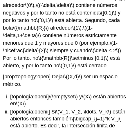
alrededor
\(0\)
,
\((-\delta,\delta)\)
contiene números
negativos y por lo tanto no está contenida
\([0,1)\)
y
por lo tanto no
\([0,1)\)
está abierta. Segundo, cada
bola
\({\mathbb{R}}\)
alrededor
\(1\)
,
\((1-
\delta,1+\delta)\)
contiene números estrictamente
menores que 1 y mayores que 0 (por ejemplo,
\(1-
\nicefrac{\delta}{2}\)
siempre y cuando
\(\delta < 2\)
).
Por lo tanto, no
\({\mathbb{R}}\setminus [0,1)\)
está
abierto, y por lo tanto no
\([0,1)\)
está cerrado.
[prop:topology:open]
Dejar
\((X,d)\)
ser un espacio
métrico.
[topología:openi]
\(\emptyset\)
y
\(X\)
están abiertos
en
\(X\)
.
[topología:openii]
Si
\(V_1, V_2, \ldots, V_k\)
están
abiertos entonces también
\[\bigcap_{j=1}^k V_j\]
está abierto. Es decir, la intersección finita de