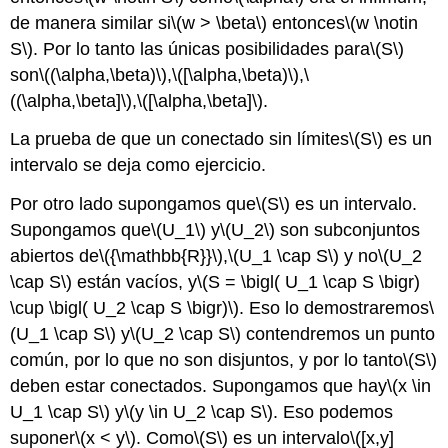
de manera similar si
\(w > \beta\)
entonces
\(w \notin
S\)
. Por lo tanto las únicas posibilidades para
\(S\)
son
\((\alpha,\beta)\)
,
\([\alpha,\beta)\)
,
\
((\alpha,\beta]\)
,
\([\alpha,\beta]\)
.
La prueba de que un conectado sin límites
\(S\)
es un
intervalo se deja como ejercicio.
Por otro lado supongamos que
\(S\)
es un intervalo.
Supongamos que
\(U_1\)
y
\(U_2\)
son subconjuntos
abiertos de
\({\mathbb{R}}\)
,
\(U_1 \cap S\)
y no
\(U_2
\cap S\)
están vacíos, y
\(S = \bigl( U_1 \cap S \bigr)
\cup \bigl( U_2 \cap S \bigr)\)
. Eso lo demostraremos
\
(U_1 \cap S\)
y
\(U_2 \cap S\)
contendremos un punto
común, por lo que no son disjuntos, y por lo tanto
\(S\)
deben estar conectados. Supongamos que hay
\(x \in
U_1 \cap S\)
y
\(y \in U_2 \cap S\)
. Eso podemos
suponer
\(x < y\)
. Como
\(S\)
es un intervalo
\([x,y]