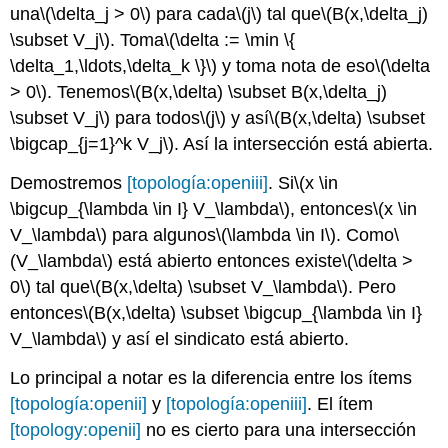
una
\(\delta_j > 0\)
para cada
\(j\)
tal que
\(B(x,\delta_j)
\subset V_j\)
. Toma
\(\delta := \min \{
\delta_1,\ldots,\delta_k \}\)
y toma nota de eso
\(\delta
> 0\)
. Tenemos
\(B(x,\delta) \subset B(x,\delta_j)
\subset V_j\)
para todos
\(j\)
y así
\(B(x,\delta) \subset
\bigcap_{j=1}^k V_j\)
. Así la intersección está abierta.
Demostremos
[topología:openiii]
. Si
\(x \in
\bigcup_{\lambda \in I} V_\lambda\)
, entonces
\(x \in
V_\lambda\)
para algunos
\(\lambda \in I\)
. Como
\
(V_\lambda\)
está abierto entonces existe
\(\delta >
0\)
tal que
\(B(x,\delta) \subset V_\lambda\)
. Pero
entonces
\(B(x,\delta) \subset \bigcup_{\lambda \in I}
V_\lambda\)
y así el sindicato está abierto.
Lo principal a notar es la diferencia entre los ítems
[topología:openii]
y
[topología:openiii]
. El ítem
[topology:openii]
no es cierto para una intersección