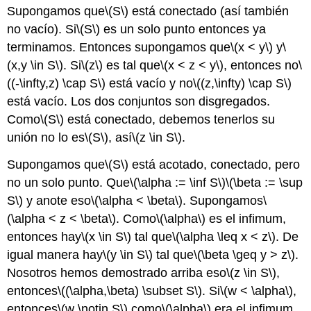
Supongamos que
\(S\)
está conectado (así también
no vacío). Si
\(S\)
es un solo punto entonces ya
terminamos. Entonces supongamos que
\(x < y\)
y
\
(x,y \in S\)
. Si
\(z\)
es tal que
\(x < z < y\)
, entonces no
\
((-\infty,z) \cap S\)
está vacío y no
\((z,\infty) \cap S\)
está vacío. Los dos conjuntos son disgregados.
Como
\(S\)
está conectado, debemos tenerlos su
unión no lo es
\(S\)
, así
\(z \in S\)
.
Supongamos que
\(S\)
está acotado, conectado, pero
no un solo punto. Que
\(\alpha := \inf S\)
\(\beta := \sup
S\)
y anote eso
\(\alpha < \beta\)
. Supongamos
\
(\alpha < z < \beta\)
. Como
\(\alpha\)
es el infimum,
entonces hay
\(x \in S\)
tal que
\(\alpha \leq x < z\)
. De
igual manera hay
\(y \in S\)
tal que
\(\beta \geq y > z\)
.
Nosotros hemos demostrado arriba eso
\(z \in S\)
,
entonces
\((\alpha,\beta) \subset S\)
. Si
\(w < \alpha\)
,
entonces
\(w \notin S\)
como
\(\alpha\)
era el infimum,