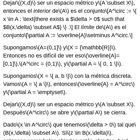
Dejar
\((X,d)\)
ser un espacio métrico y
\(A \subset X\)
,
entonces el
interior
de
\(A\)
es el conjunto
\[A^\circ := \{
x \in A : \text{there exists a $\delta > 0$ such that
$B(x,\delta) \subset A$} \} .\]
El
límite
de
\(A\)
es el
conjunto
\[\partial A := \overline{A}\setminus A^\circ.\]
Supongamos
\(A=(0,1]\)
y
\(X = {\mathbb{R}}\)
.
Entonces no es difícil de ver eso
\(\overline{A}=
[0,1]\)
,
\(A^\circ = (0,1)\)
, y
\(\partial A = \{ 0, 1 \}\)
.
Supongamos
\(X = \{ a, b \}\)
con la métrica discreta.
Vamos
\(A = \{ a \}\)
, entonces
\(\overline{A} = A^\circ\)
y
\(\partial A = \emptyset\)
.
Dejar
\((X,d)\)
ser un espacio métrico y
\(A \subset X\)
.
Después
\(A^\circ\)
se abre y
\(\partial A\)
se cierra.
Dado
\(x \in A^\circ\)
que tenemos
\(\delta > 0\)
tal que
\
(B(x,\delta) \subset A\)
. Si
\(z \in B(x,\delta)\)
,