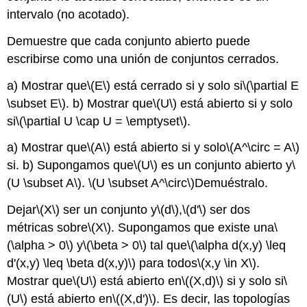
intervalo (no acotado).
Demuestre que cada conjunto abierto puede
escribirse como una unión de conjuntos cerrados.
a) Mostrar que
\(E\)
está cerrado si y solo si
\(\partial E
\subset E\)
. b) Mostrar que
\(U\)
está abierto si y solo
si
\(\partial U \cap U = \emptyset\)
.
a) Mostrar que
\(A\)
está abierto si y solo
\(A^\circ = A\)
si. b) Supongamos que
\(U\)
es un conjunto abierto y
\
(U \subset A\)
.
\(U \subset A^\circ\)
Demuéstralo.
Dejar
\(X\)
ser un conjunto y
\(d\)
,
\(d'\)
ser dos
métricas sobre
\(X\)
. Supongamos que existe una
\
(\alpha > 0\)
y
\(\beta > 0\)
tal que
\(\alpha d(x,y) \leq
d'(x,y) \leq \beta d(x,y)\)
para todos
\(x,y \in X\)
.
Mostrar que
\(U\)
está abierto en
\((X,d)\)
si y solo si
\
(U\)
está abierto en
\((X,d')\)
. Es decir, las topologías