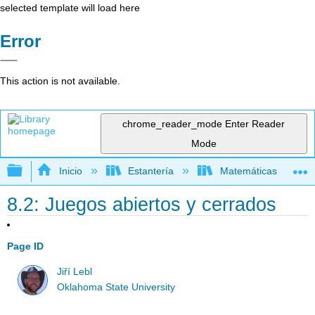
selected template will load here
Error
This action is not available.
chrome_reader_mode
Enter Reader
Mode
Expandir/contraer jerarquía global
Inicio
Estantería
Matemáticas
8.2: Juegos abiertos y cerrados
Page ID
Jiří Lebl
Oklahoma State University