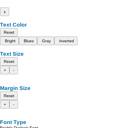
x
Text Color
Reset
Bright
Blues
Gray
Inverted
Text Size
Reset
+
-
Margin Size
Reset
+
-
Font Type
Enable Dyslexic Font