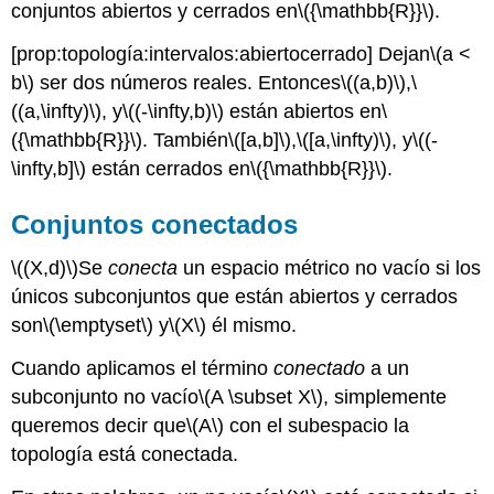
conjuntos abiertos y cerrados en
\({\mathbb{R}}\)
.
[prop:topología:intervalos:abiertocerrado]
Dejan
\(a <
b\)
ser dos números reales. Entonces
\((a,b)\)
,
\
((a,\infty)\)
, y
\((-\infty,b)\)
están abiertos en
\
({\mathbb{R}}\)
. También
\([a,b]\)
,
\([a,\infty)\)
, y
\((-
\infty,b]\)
están cerrados en
\({\mathbb{R}}\)
.
Conjuntos conectados
\((X,d)\)
Se
conecta
un espacio métrico no vacío si los
únicos subconjuntos que están abiertos y cerrados
son
\(\emptyset\)
y
\(X\)
él mismo.
Cuando aplicamos el término
conectado
a un
subconjunto no vacío
\(A \subset X\)
, simplemente
queremos decir que
\(A\)
con el subespacio la
topología está conectada.