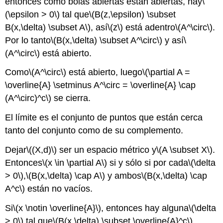
entonces como bolas abiertas están abiertas, hay
\
(\epsilon > 0\)
tal que
\(B(z,\epsilon) \subset
B(x,\delta) \subset A\)
, así
\(z\)
está adentro
\(A^\circ\)
.
Por lo tanto
\(B(x,\delta) \subset A^\circ\)
y así
\
(A^\circ\)
está abierto.
Como
\(A^\circ\)
está abierto, luego
\(\partial A =
\overline{A} \setminus A^\circ = \overline{A} \cap
(A^\circ)^c\)
se cierra.
El límite es el conjunto de puntos que están cerca
tanto del conjunto como de su complemento.
Dejar
\((X,d)\)
ser un espacio métrico y
\(A \subset X\)
.
Entonces
\(x \in \partial A\)
si y sólo si por cada
\(\delta
> 0\)
,
\(B(x,\delta) \cap A\)
y ambos
\(B(x,\delta) \cap
A^c\)
están no vacíos.
Si
\(x \notin \overline{A}\)
, entonces hay alguna
\(\delta
> 0\)
tal que
\(B(x,\delta) \subset \overline{A}^c\)