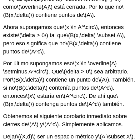
como
\(\overline{A}\)
está cerrada. Por lo que no
\
(B(x,\delta)\)
contiene puntos de
\(A\)
.
Ahora supongamos que
\(x \in A^\circ\)
, entonces
existe
\(\delta > 0\)
tal que
\(B(x,\delta) \subset A\)
,
pero eso significa que no
\(B(x,\delta)\)
contiene
puntos de
\(A^c\)
.
Por último supongamos eso
\(x \in \overline{A}
\setminus A^\circ\)
. Que
\(\delta > 0\)
sea arbitrario.
Por
\(B(x,\delta)\)
contiene un punto de
\(A\)
. También,
si no
\(B(x,\delta)\)
contenía puntos de
\(A^c\)
,
entonces
\(x\)
estaría en
\(A^\circ\)
. De ahí que
\
(B(x,\delta)\)
contenga puntos de
\(A^c\)
también.
Obtenemos el siguiente corolario inmediato sobre
cierres de
\(A\)
y
\(A^c\)
. Simplemente aplicamos.
Dejar
\((X,d)\)
ser un espacio métrico y
\(A \subset X\)
.