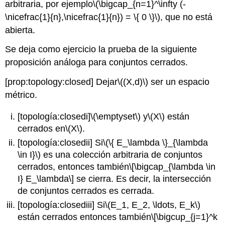
arbitraria, por ejemplo
\(\bigcap_{n=1}^\infty (-
\nicefrac{1}{n},\nicefrac{1}{n}) = \{ 0 \}\)
, que no está
abierta.
Se deja como ejercicio la prueba de la siguiente
proposición análoga para conjuntos cerrados.
[prop:topology:closed]
Dejar
\((X,d)\)
ser un espacio
métrico.
[topología:closedi]
\(\emptyset\)
y
\(X\)
están
cerrados en
\(X\)
.
[topología:closedii]
Si
\(\{ E_\lambda \}_{\lambda
\in I}\)
es una colección arbitraria de conjuntos
cerrados, entonces también
\[\bigcap_{\lambda \in
I} E_\lambda\]
se cierra. Es decir, la intersección
de conjuntos cerrados es cerrada.
[topología:closediii]
Si
\(E_1, E_2, \ldots, E_k\)
están cerrados entonces también
\[\bigcup_{j=1}^k