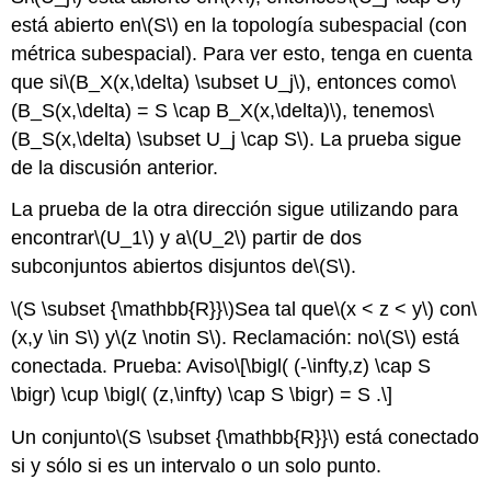
está abierto en
\(S\)
en la topología subespacial (con
métrica subespacial). Para ver esto, tenga en cuenta
que si
\(B_X(x,\delta) \subset U_j\)
, entonces como
\
(B_S(x,\delta) = S \cap B_X(x,\delta)\)
, tenemos
\
(B_S(x,\delta) \subset U_j \cap S\)
. La prueba sigue
de la discusión anterior.
La prueba de la otra dirección sigue utilizando para
encontrar
\(U_1\)
y a
\(U_2\)
partir de dos
subconjuntos abiertos disjuntos de
\(S\)
.
\(S \subset {\mathbb{R}}\)
Sea tal que
\(x < z < y\)
con
\
(x,y \in S\)
y
\(z \notin S\)
. Reclamación: no
\(S\)
está
conectada. Prueba: Aviso
\[\bigl( (-\infty,z) \cap S
\bigr) \cup \bigl( (z,\infty) \cap S \bigr) = S .\]
Un conjunto
\(S \subset {\mathbb{R}}\)
está conectado
si y sólo si es un intervalo o un solo punto.