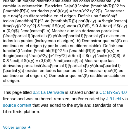
cuánto un mapeo diferenciable estira las cosas localmente, y si
cambia la orientación. Ejercicios Dejar
\(f \colon {\mathbb{R}}^2 \to
{\mathbb{R}}\)
ser dados por
\(f(x,y) = \sqrt{x^2+y^2}\)
. Demostrar
que no
\(f\)
es diferenciable en el origen. Definir una función
\(f
\colon {\mathbb{R}}^2 \to {\mathbb{R}}\)
por
\[f(x,y) := \begin{cases}
\frac{xy}{x^2+y^2} & \text{ if $(x,y) \not= (0,0)$}, \\ 0 & \text{ if $(x,y)
= (0,0)$}. \end{cases}\]
a) Mostrar que las derivadas parciales
\
(\frac{\partial f}{\partial x}\)
y
\(\frac{\partial f}{\partial y}\)
existen en
todos los puntos (incluyendo el origen). b) Demostrar que no
\(f\)
es
continuo en el origen (y por lo tanto no diferenciable). Definir una
función
\(f \colon {\mathbb{R}}^2 \to {\mathbb{R}}\)
por
\[f(x,y) :=
\begin{cases} \frac{x^2y}{x^2+y^2} & \text{ if $(x,y) \not= (0,0)$}, \\
0 & \text{ if $(x,y) = (0,0)$}. \end{cases}\]
a) Mostrar que las
derivadas parciales
\(\frac{\partial f}{\partial x}\)
y
\(\frac{\partial f}
{\partial y}\)
existen en todos los puntos. b) Demostrar que
\(f\)
es
continuo en el origen. c) Demostrar que no
\(f\)
es diferenciable en
el origen.
This page titled
9.3: La Derivada
is shared under a
CC BY-SA 4.0
license and was authored, remixed, and/or curated by
Jiří Lebl
via
source content
that was edited to the style and standards of the
LibreTexts platform.
Volver arriba