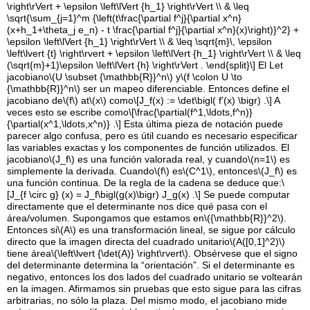
\right\rVert + \epsilon \left\lVert {h_1} \right\rVert \\ & \leq
\sqrt{\sum_{j=1}^m {\left(t\frac{\partial f^j}{\partial x^n}
(x+h_1+\theta_j e_n) - t \frac{\partial f^j}{\partial x^n}(x)\right)}^2} +
\epsilon \left\lVert {h_1} \right\rVert \\ & \leq \sqrt{m}\, \epsilon
\left\lvert {t} \right\rvert + \epsilon \left\lVert {h_1} \right\rVert \\ & \leq
(\sqrt{m}+1)\epsilon \left\lVert {h} \right\rVert . \end{split}\]
El Let
jacobiano
\(U \subset {\mathbb{R}}^n\)
y
\(f \colon U \to
{\mathbb{R}}^n\)
ser un mapeo diferenciable. Entonces define el
jacobiano de
\(f\)
at
\(x\)
como
\[J_f(x) := \det\bigl( f'(x) \bigr) .\]
A
veces esto se escribe como
\[\frac{\partial(f^1,\ldots,f^n)}
{\partial(x^1,\ldots,x^n)} .\]
Esta última pieza de notación puede
parecer algo confusa, pero es útil cuando es necesario especificar
las variables exactas y los componentes de función utilizados. El
jacobiano
\(J_f\)
es una función valorada real, y cuando
\(n=1\)
es
simplemente la derivada. Cuando
\(f\)
es
\(C^1\)
, entonces
\(J_f\)
es
una función continua. De la regla de la cadena se deduce que:
\
[J_{f \circ g} (x) = J_f\bigl(g(x)\bigr) J_g(x) .\]
Se puede computar
directamente que el determinante nos dice qué pasa con el
área/volumen. Supongamos que estamos en
\({\mathbb{R}}^2\)
.
Entonces si
\(A\)
es una transformación lineal, se sigue por cálculo
directo que la imagen directa del cuadrado unitario
\(A([0,1]^2)\)
tiene área
\(\left\lvert {\det(A)} \right\rvert\)
. Obsérvese que el signo
del determinante determina la “orientación”. Si el determinante es
negativo, entonces los dos lados del cuadrado unitario se voltearán
en la imagen. Afirmamos sin pruebas que esto sigue para las cifras
arbitrarias, no sólo la plaza. Del mismo modo, el jacobiano mide