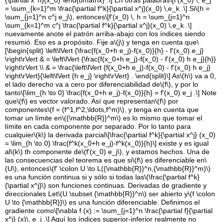
= \sum_{k=1}^m \frac{\partial f^k}{\partial x^j}(x_0) \,e_k .\]
Si
\(h =
\sum_{j=1}^n c^j e_j\)
, entonces
\[f'(x_0) \, h = \sum_{j=1}^n
\sum_{k=1}^m c^j \frac{\partial f^k}{\partial x^j}(x_0) \,e_k .\]
nuevamente anote el patrón arriba-abajo con los índices siendo
resumió. Eso es a propósito. Fije a
\(j\)
y tenga en cuenta que
\
[\begin{split} \left\lVert {\frac{f(x_0+h e_j)-f(x_0)}{h} - f'(x_0) e_j}
\right\rVert & = \left\lVert {\frac{f(x_0+h e_j)-f(x_0) - f'(x_0) h e_j}{h}}
\right\rVert \\ & = \frac{\left\lVert {f(x_0+h e_j)-f(x_0) - f'(x_0) h e_j}
\right\rVert}{\left\lVert {h e_j} \right\rVert} . \end{split}\]
As
\(h\)
va a 0,
el lado derecho va a cero por diferenciabilidad de
\(f\)
, y por lo
tanto
\[\lim_{h \to 0} \frac{f(x_0+h e_j)-f(x_0)}{h} = f'(x_0) e_j .\]
Note
que
\(f\)
es vector valorado. Así que representan
\(f\)
por
componentes
\(f = (f^1,f^2,\ldots,f^m)\)
, y tenga en cuenta que
tomar un límite en
\({\mathbb{R}}^m\)
es lo mismo que tomar el
límite en cada componente por separado. Por lo tanto para
cualquier
\(k\)
la derivada parcial
\[\frac{\partial f^k}{\partial x^j} (x_0)
= \lim_{h \to 0} \frac{f^k(x_0+h e_j)-f^k(x_0)}{h}\]
existe y es igual
al
\(k\)
th componente de
\(f'(x_0) e_j\)
, y estamos hechos. Una de
las consecuencias del teorema es que si
\(f\)
es diferenciable en
\
(U\)
, entonces
\(f' \colon U \to L({\mathbb{R}}^n,{\mathbb{R}}^m)\)
es una función continua si y sólo si todas las
\(\frac{\partial f^k}
{\partial x^j}\)
son funciones continuas. Derivadas de gradiente y
direccionales Let
\(U \subset {\mathbb{R}}^n\)
ser abierto y
\(f \colon
U \to {\mathbb{R}}\)
es una función diferenciable. Definimos el
gradiente como
\[\nabla f (x) := \sum_{j=1}^n \frac{\partial f}{\partial
x^j} (x)\, e_j .\]
Aquí los índices superior-inferior realmente no