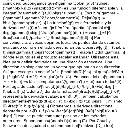
coinciden. Supongamos que
\(\gamma \colon (a,b) \subset
{\mathbb{R}}\to {\mathbb{R}}^n\)
es una función diferenciable y la
imagen
\(\gamma\bigl((a,b)\bigr) \subset U\)
. Escribir
\(\gamma =
(\gamma^1,\gamma^2,\ldots,\gamma^n)\)
. Dejar
\[g(t) :=
f\bigl(\gamma(t)\bigr) .\]
La función
\(g\)
es diferenciable y la
derivada es
\[g'(t) = \sum_{j=1}^n \frac{\partial f}{\partial x^j}
\bigl(\gamma(t)\bigr) \frac{d\gamma^j}{dt} (t) = \sum_{j=1}^n
\frac{\partial f}{\partial x^j} \frac{d\gamma^j}{dt} .\]
Por
conveniencia, a veces dejamos fuera los puntos donde estamos
evaluando como en el lado derecho arriba. Observe
\[g'(t) = (\nabla
f) \bigl(\gamma(t)\bigr) \cdot \gamma'(t) = \nabla f \cdot \gamma' ,\]
dónde el punto es el producto escalar estándar. Utilizamos esta
idea para definir derivados en una dirección específica. Una
dirección es simplemente un vector que apunta en esa dirección.
Así que escoge un vector
\(u \in {\mathbb{R}}^n\)
tal que
\(\left\lVert
{u} \right\rVert = 1\)
. Arreglar
\(x \in U\)
. Entonces definir
\[\gamma(t)
:= x + tu .\]
Es fácil computar eso
\(\gamma'(t) = u\)
para todos
\(t\)
.
Por regla de cadena
\[\frac{d}{dt}\Big|_{t=0} \bigl[ f(x+tu) \bigr] =
(\nabla f) (x) \cdot u ,\]
donde la notación
\(\frac{d}{dt}\big|_{t=0}\)
representa la derivada evaluada en
\(t=0\)
. También calculamos
directamente
\[\frac{d}{dt}\Big|_{t=0} \bigl[ f(x+tu) \bigr] = \lim_{h\to
0} \frac{f(x+hu)-f(x)}{h} .\]
Obtenemos la derivada direccional,
denotada por la
\[D_u f (x) := \frac{d}{dt}\Big|_{t=0} \bigl[ f(x+tu)
\bigr] ,\]
cual se puede computar por uno de los métodos
anteriores. Supongamos
\((\nabla f)(x) \neq 0\)
. Por Cauchy-
Schwarz la desigualdad que tenemos La
\[\left\lvert {D_u f(x)}