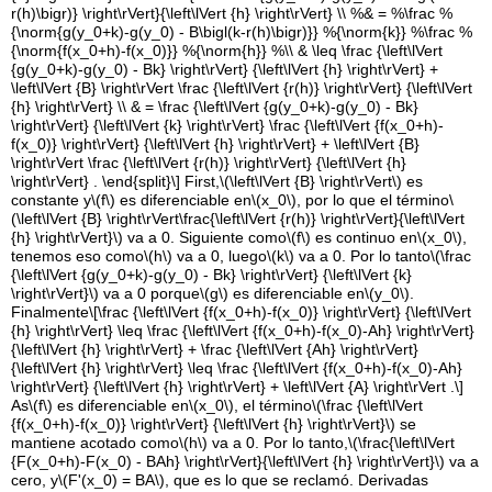
r(h)\bigr)} \right\rVert}{\left\lVert {h} \right\rVert} \\ %& = %\frac %
{\norm{g(y_0+k)-g(y_0) - B\bigl(k-r(h)\bigr)}} %{\norm{k}} %\frac %
{\norm{f(x_0+h)-f(x_0)}} %{\norm{h}} %\\ & \leq \frac {\left\lVert
{g(y_0+k)-g(y_0) - Bk} \right\rVert} {\left\lVert {h} \right\rVert} +
\left\lVert {B} \right\rVert \frac {\left\lVert {r(h)} \right\rVert} {\left\lVert
{h} \right\rVert} \\ & = \frac {\left\lVert {g(y_0+k)-g(y_0) - Bk}
\right\rVert} {\left\lVert {k} \right\rVert} \frac {\left\lVert {f(x_0+h)-
f(x_0)} \right\rVert} {\left\lVert {h} \right\rVert} + \left\lVert {B}
\right\rVert \frac {\left\lVert {r(h)} \right\rVert} {\left\lVert {h}
\right\rVert} . \end{split}\]
First,
\(\left\lVert {B} \right\rVert\)
es
constante y
\(f\)
es diferenciable en
\(x_0\)
, por lo que el término
\
(\left\lVert {B} \right\rVert\frac{\left\lVert {r(h)} \right\rVert}{\left\lVert
{h} \right\rVert}\)
va a 0. Siguiente como
\(f\)
es continuo en
\(x_0\)
,
tenemos eso como
\(h\)
va a 0, luego
\(k\)
va a 0. Por lo tanto
\(\frac
{\left\lVert {g(y_0+k)-g(y_0) - Bk} \right\rVert} {\left\lVert {k}
\right\rVert}\)
va a 0 porque
\(g\)
es diferenciable en
\(y_0\)
.
Finalmente
\[\frac {\left\lVert {f(x_0+h)-f(x_0)} \right\rVert} {\left\lVert
{h} \right\rVert} \leq \frac {\left\lVert {f(x_0+h)-f(x_0)-Ah} \right\rVert}
{\left\lVert {h} \right\rVert} + \frac {\left\lVert {Ah} \right\rVert}
{\left\lVert {h} \right\rVert} \leq \frac {\left\lVert {f(x_0+h)-f(x_0)-Ah}
\right\rVert} {\left\lVert {h} \right\rVert} + \left\lVert {A} \right\rVert .\]
As
\(f\)
es diferenciable en
\(x_0\)
, el término
\(\frac {\left\lVert
{f(x_0+h)-f(x_0)} \right\rVert} {\left\lVert {h} \right\rVert}\)
se
mantiene acotado como
\(h\)
va a 0. Por lo tanto,
\(\frac{\left\lVert
{F(x_0+h)-F(x_0) - BAh} \right\rVert}{\left\lVert {h} \right\rVert}\)
va a
cero, y
\(F'(x_0) = BA\)
, que es lo que se reclamó. Derivadas