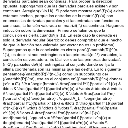
derivadas parciales sean continuas. Para probar la dirección
opuesta, supongamos que las derivadas parciales existen y son
continuas. Arreglar
\(x \in U\)
. Si podemos mostrar que
\(f'(x)\)
existe
estamos hechos, porque las entradas de la matriz
\(f'(x)\)
son
entonces las derivadas parciales y si las entradas son funciones
continuas, la función valorada en matriz
\(f'\)
es continua. Hagamos
inducción sobre la dimensión. Primero señalemos que la
conclusión es cierta cuando
\(n=1\)
. En este caso la derivada es
solo la derivada regular (ejercicio: debes comprobar que el hecho
de que la función sea valorada por vector no es un problema).
Supongamos que la conclusión es cierta para
\({\mathbb{R}}^{n-
1}\)
, es decir, si nos restringimos a las primeras
\(n-1\)
variables, la
conclusión es verdadera. Es fácil ver que las primeras derivadas
\
(n-1\)
parciales de
\(f\)
restringidas al conjunto donde se fija la
última coordenada son las mismas que las de
\(f\)
. En lo siguiente
pensamos
\({\mathbb{R}}^{n-1}\)
como un subconjunto de
\
({\mathbb{R}}^n\)
, ese es el conjunto en
\({\mathbb{R}}^n\)
donde
\
(x^n = 0\)
.
\[A = \begin{bmatrix} \frac{\partial f^1}{\partial x^1}(x) &
\ldots & \frac{\partial f^1}{\partial x^n}(x) \\ \vdots & \ddots & \vdots
\\ \frac{\partial f^m}{\partial x^1}(x) & \ldots & \frac{\partial f^m}
{\partial x^n}(x) \end{bmatrix} , \qquad A_1 = \begin{bmatrix}
\frac{\partial f^1}{\partial x^1}(x) & \ldots & \frac{\partial f^1}{\partial
x^{n-1}}(x) \\ \vdots & \ddots & \vdots \\ \frac{\partial f^m}{\partial
x^1}(x) & \ldots & \frac{\partial f^m}{\partial x^{n-1}}(x)
\end{bmatrix} , \qquad v = %\frac{\partial f}{\partial x^n}(x) =
\begin{bmatrix} \frac{\partial f^1}{\partial x^n}(x) \\ \vdots \\
\frac{\partial f^m}{\partial x^n}(x) \end{bmatrix} .\]
Dejemos que
\