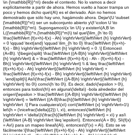
\in {\mathbb{R}}^n\)
desde el contexto. No lo vamos a decir
explícitamente a partir de ahora. Hemos vuelto a hacer trampa un
poco y hemos dicho que
\(A\)
es el derivado. Aún no hemos
demostrado que sólo hay uno, hagámoslo ahora. Dejar
\(U \subset
{\mathbb{R}}^n\)
ser un subconjunto abierto y
\(f \colon U \to
{\mathbb{R}}^m\)
. Supongamos
\(x \in U\)
y existen
\(A,B \in
L({\mathbb{R}}^n,{\mathbb{R}}^m)\)
tal que
\[\lim_{h \to 0}
\frac{\left\lVert {f(x+h)-f(x) - Ah} \right\rVert}{\left\lVert {h} \right\rVert}
= 0 \qquad \text{and} \qquad \lim_{h \to 0} \frac{\left\lVert {f(x+h)-
f(x) - Bh} \right\rVert}{\left\lVert {h} \right\rVert} = 0 .\]
Entonces
\
(A=B\)
.
\[\begin{split} \frac{\left\lVert {(A-B)h} \right\rVert}{\left\lVert
{h} \right\rVert} & = \frac{\left\lVert {f(x+h)-f(x) - Ah - (f(x+h)-f(x) -
Bh)} \right\rVert}{\left\lVert {h} \right\rVert} \\ & \leq \frac{\left\lVert
{f(x+h)-f(x) - Ah} \right\rVert}{\left\lVert {h} \right\rVert} +
\frac{\left\lVert {f(x+h)-f(x) - Bh} \right\rVert}{\left\lVert {h} \right\rVert}
. \end{split}\]
Así
\(\frac{\left\lVert {(A-B)h} \right\rVert}{\left\lVert {h}
\right\rVert} \to 0\)
como
\(h \to 0\)
. Es decir, dado
\(\epsilon > 0\)
,
entonces para todos
\(h\)
en alguna
\(\delta\)
-bola alrededor del
origen
\[\epsilon > \frac{\left\lVert {(A-B)h} \right\rVert}{\left\lVert {h}
\right\rVert} = \left\lVert {(A-B)\frac{h}{\left\lVert {h} \right\rVert}}
\right\rVert .\]
Para cualquiera
\(x\)
con
\(\left\lVert {x} \right\rVert=1\)
let
\(h = (\nicefrac{\delta}{2}) \, x\)
, entonces
\(\left\lVert {h}
\right\rVert < \delta\)
\(\frac{h}{\left\lVert {h} \right\rVert} = x\)
y así
\
(\left\lVert {A-B} \right\rVert \leq \epsilon\)
. Entonces
\(A = B\)
. Si
\(f(x)
= Ax\)
para un mapeo lineal
\(A\)
, entonces
\(f'(x) = A\)
. Esto se ve
fácilmente:
\[\frac{\left\lVert {f(x+h)-f(x) - Ah} \right\rVert}{\left\lVert