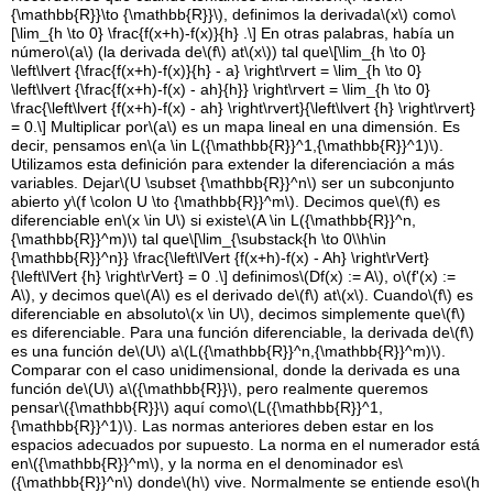
{\mathbb{R}}\to {\mathbb{R}}\)
, definimos la derivada
\(x\)
como
\
[\lim_{h \to 0} \frac{f(x+h)-f(x)}{h} .\]
En otras palabras, había un
número
\(a\)
(la derivada de
\(f\)
at
\(x\)
) tal que
\[\lim_{h \to 0}
\left\lvert {\frac{f(x+h)-f(x)}{h} - a} \right\rvert = \lim_{h \to 0}
\left\lvert {\frac{f(x+h)-f(x) - ah}{h}} \right\rvert = \lim_{h \to 0}
\frac{\left\lvert {f(x+h)-f(x) - ah} \right\rvert}{\left\lvert {h} \right\rvert}
= 0.\]
Multiplicar por
\(a\)
es un mapa lineal en una dimensión. Es
decir, pensamos en
\(a \in L({\mathbb{R}}^1,{\mathbb{R}}^1)\)
.
Utilizamos esta definición para extender la diferenciación a más
variables. Dejar
\(U \subset {\mathbb{R}}^n\)
ser un subconjunto
abierto y
\(f \colon U \to {\mathbb{R}}^m\)
. Decimos que
\(f\)
es
diferenciable en
\(x \in U\)
si existe
\(A \in L({\mathbb{R}}^n,
{\mathbb{R}}^m)\)
tal que
\[\lim_{\substack{h \to 0\\h\in
{\mathbb{R}}^n}} \frac{\left\lVert {f(x+h)-f(x) - Ah} \right\rVert}
{\left\lVert {h} \right\rVert} = 0 .\]
definimos
\(Df(x) := A\)
, o
\(f'(x) :=
A\)
, y decimos que
\(A\)
es el derivado de
\(f\)
at
\(x\)
. Cuando
\(f\)
es
diferenciable en absoluto
\(x \in U\)
, decimos simplemente que
\(f\)
es diferenciable. Para una función diferenciable, la derivada de
\(f\)
es una función de
\(U\)
a
\(L({\mathbb{R}}^n,{\mathbb{R}}^m)\)
.
Comparar con el caso unidimensional, donde la derivada es una
función de
\(U\)
a
\({\mathbb{R}}\)
, pero realmente queremos
pensar
\({\mathbb{R}}\)
aquí como
\(L({\mathbb{R}}^1,
{\mathbb{R}}^1)\)
. Las normas anteriores deben estar en los
espacios adecuados por supuesto. La norma en el numerador está
en
\({\mathbb{R}}^m\)
, y la norma en el denominador es
\
({\mathbb{R}}^n\)
donde
\(h\)
vive. Normalmente se entiende eso
\(h