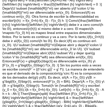
{h} \right\rVert} = \frac{\left\lVert {A(x+h)-Ax - Ah} \right\rVert}
{\left\lVert {h} \right\rVert} = \frac{0}{\left\lVert {h} \right\rVert} = 0 .\]
Dejar
\(U \subset {\mathbb{R}}^n\)
ser abierto y
\(f \colon U \to
{\mathbb{R}}^m\)
ser diferenciable en
\(x_0\)
. Entonces
\(f\)
es
continuo en
\(x_0\)
. Otra forma de escribir la diferenciabilidad es
escribir
\[r(h) := f(x_0+h)-f(x_0) - f'(x_0) h .\]
Como
\(\frac{\left\lVert
{r(h)} \right\rVert}{\left\lVert {h} \right\rVert}\)
debe ir a cero como
\(h
\to 0\)
, entonces
\(r(h)\)
sí mismo debe ir a cero. El mapeo
\(h
\mapsto f'(x_0) h\)
es mapeo lineal entre espacios dimensionales
finitos. Por lo tanto es continuo y va a cero. Por lo tanto,
\(f(x_0+h)\)
debe ir a
\(f(x_0)\)
como
\(h \to 0\)
. Es decir,
\(f\)
es continuo en
\
(x_0\)
.
\(U \subset {\mathbb{R}}^n\)
Déjese abrir y dejar
\(f \colon U
\to {\mathbb{R}}^m\)
ser diferenciable en
\(x_0 \in U\)
.
\(V \subset
{\mathbb{R}}^m\)
Déjese abrir,
\(f(U) \subset V\)
y dejar que
\(g
\colon V \to {\mathbb{R}}^\ell\)
sea diferenciable en
\(f(x_0)\)
.
Entonces
\[F(x) = g\bigl(f(x)\bigr)\]
es diferenciable en
\(x_0\)
y
\
[F'(x_0) = g'\bigl(f(x_0)\bigr) f'(x_0) .\]
Sin los puntos esto a veces
se escribe como
\(F' = {(f \circ g)}' = g' f'\)
. La manera de entenderlo
es que el derivado de la composición
\(g \circ f\)
es la composición
de los derivados de
\(g\)
y
\(f\)
. Es decir, si
\(A := f'(x_0)\)
y
\(B :=
g'\bigl(f(x_0)\bigr)\)
, entonces
\(F'(x_0) = BA\)
. Dejar
\(A := f'(x_0)\)
y
\
(B := g'\bigl(f(x_0)\bigr)\)
. Toma
\(h \in {\mathbb{R}}^n\)
y escribe
\
(y_0 = f(x_0)\)
,
\(k = f(x_0+h)-f(x_0)\)
. Let
\[r(h) := f(x_0+h)-f(x_0) - A
h = k - Ah.\]
Then
\[\begin{split} \frac{\left\lVert {F(x_0+h)-F(x_0) -
BAh} \right\rVert}{\left\lVert {h} \right\rVert} & = \frac{\left\lVert
{g\bigl(f(x_0+h)\bigr)-g\bigl(f(x_0)\bigr) - BAh} \right\rVert}{\left\lVert
{h} \right\rVert} \\ & = \frac{\left\lVert {g(y_0+k)-g(y_0) - B\bigl(k-