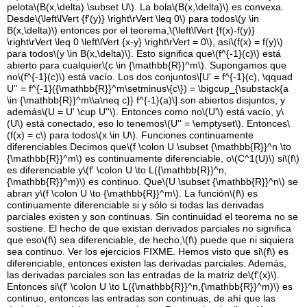
pelota
\(B(x,\delta) \subset U\)
. La bola
\(B(x,\delta)\)
es convexa.
Desde
\(\left\lVert {f'(y)} \right\rVert \leq 0\)
para todos
\(y \in
B(x,\delta)\)
entonces por el teorema,
\(\left\lVert {f(x)-f(y)}
\right\rVert \leq 0 \left\lVert {x-y} \right\rVert = 0\)
, así
\(f(x) = f(y)\)
para todos
\(y \in B(x,\delta)\)
. Esto significa que
\(f^{-1}(c)\)
está
abierto para cualquier
\(c \in {\mathbb{R}}^m\)
. Supongamos que
no
\(f^{-1}(c)\)
está vacío. Los dos conjuntos
\[U' = f^{-1}(c), \qquad
U'' = f^{-1}({\mathbb{R}}^m\setminus\{c\}) = \bigcup_{\substack{a
\in {\mathbb{R}}^m\\a\neq c}} f^{-1}(a)\]
son abiertos disjuntos, y
además
\(U = U' \cup U''\)
. Entonces como no
\(U'\)
está vacío, y
\
(U\)
está conectado, eso lo tenemos
\(U'' = \emptyset\)
. Entonces
\
(f(x) = c\)
para todos
\(x \in U\)
. Funciones continuamente
diferenciables Decimos que
\(f \colon U \subset {\mathbb{R}}^n \to
{\mathbb{R}}^m\)
es continuamente diferenciable, o
\(C^1(U)\)
si
\(f\)
es diferenciable y
\(f' \colon U \to L({\mathbb{R}}^n,
{\mathbb{R}}^m)\)
es continuo. Que
\(U \subset {\mathbb{R}}^n\)
se
abran y
\(f \colon U \to {\mathbb{R}}^m\)
. La función
\(f\)
es
continuamente diferenciable si y sólo si todas las derivadas
parciales existen y son continuas. Sin continuidad el teorema no se
sostiene. El hecho de que existan derivados parciales no significa
que eso
\(f\)
sea diferenciable, de hecho,
\(f\)
puede que ni siquiera
sea continuo. Ver los ejercicios FIXME. Hemos visto que si
\(f\)
es
diferenciable, entonces existen las derivadas parciales. Además,
las derivadas parciales son las entradas de la matriz de
\(f'(x)\)
.
Entonces si
\(f' \colon U \to L({\mathbb{R}}^n,{\mathbb{R}}^m)\)
es
continuo, entonces las entradas son continuas, de ahí que las