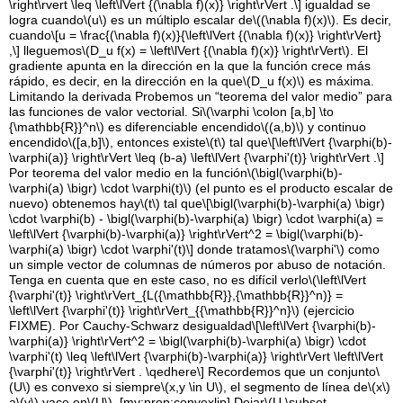
\right\rvert \leq \left\lVert {(\nabla f)(x)} \right\rVert .\]
igualdad se
logra cuando
\(u\)
es un múltiplo escalar de
\((\nabla f)(x)\)
. Es decir,
cuando
\[u = \frac{(\nabla f)(x)}{\left\lVert {(\nabla f)(x)} \right\rVert}
,\]
lleguemos
\(D_u f(x) = \left\lVert {(\nabla f)(x)} \right\rVert\)
. El
gradiente apunta en la dirección en la que la función crece más
rápido, es decir, en la dirección en la que
\(D_u f(x)\)
es máxima.
Limitando la derivada Probemos un “teorema del valor medio” para
las funciones de valor vectorial. Si
\(\varphi \colon [a,b] \to
{\mathbb{R}}^n\)
es diferenciable encendido
\((a,b)\)
y continuo
encendido
\([a,b]\)
, entonces existe
\(t\)
tal que
\[\left\lVert {\varphi(b)-
\varphi(a)} \right\rVert \leq (b-a) \left\lVert {\varphi'(t)} \right\rVert .\]
Por teorema del valor medio en la función
\(\bigl(\varphi(b)-
\varphi(a) \bigr) \cdot \varphi(t)\)
(el punto es el producto escalar de
nuevo) obtenemos hay
\(t\)
tal que
\[\bigl(\varphi(b)-\varphi(a) \bigr)
\cdot \varphi(b) - \bigl(\varphi(b)-\varphi(a) \bigr) \cdot \varphi(a) =
\left\lVert {\varphi(b)-\varphi(a)} \right\rVert^2 = \bigl(\varphi(b)-
\varphi(a) \bigr) \cdot \varphi'(t)\]
donde tratamos
\(\varphi'\)
como
un simple vector de columnas de números por abuso de notación.
Tenga en cuenta que en este caso, no es difícil verlo
\(\left\lVert
{\varphi'(t)} \right\rVert_{L({\mathbb{R}},{\mathbb{R}}^n)} =
\left\lVert {\varphi'(t)} \right\rVert_{{\mathbb{R}}^n}\)
(ejercicio
FIXME). Por Cauchy-Schwarz desigualdad
\[\left\lVert {\varphi(b)-
\varphi(a)} \right\rVert^2 = \bigl(\varphi(b)-\varphi(a) \bigr) \cdot
\varphi'(t) \leq \left\lVert {\varphi(b)-\varphi(a)} \right\rVert \left\lVert
{\varphi'(t)} \right\rVert . \qedhere\]
Recordemos que un conjunto
\
(U\)
es convexo si siempre
\(x,y \in U\)
, el segmento de línea de
\(x\)
a
\(y\)
yace en
\(U\)
. [mv:prop:convexlip] Dejar
\(U \subset