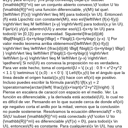
{\mathbb{R}}^n\)
ser un conjunto abierto convexo,
\(f \colon U \to
{\mathbb{R}}^m\)
una función diferenciable, y
\(M\)
tal que
\
[\left\lVert {f'(x)} \right\rVert \leq M\]
para todos
\(x \in U\)
. Entonces
\
(f\)
está Lipschitz con constante
\(M\)
, eso es
\[\left\lVert {f(x)-f(y)}
\right\rVert \leq M \left\lVert {x-y} \right\rVert\]
para todos
\(x,y \in U\)
.
Fijar
\(x\)
y
\(y\)
adentro
\(U\)
y anotar eso
\((1-t)x+ty \in U\)
para
todos
\(t \in [0,1]\)
por convexidad. Siguiente
\[\frac{d}{dt}
\Bigl[f\bigl((1-t)x+ty\bigr)\Bigr] = f'\bigl((1-t)x+ty\bigr) (y-x) .\]
Por
valor medio teorema arriba obtenemos
\[\left\lVert {f(x)-f(y)}
\right\rVert \leq \left\lVert {\frac{d}{dt} \Bigl[ f\bigl((1-t)x+ty\bigr) \Bigr]
} \right\rVert \leq \left\lVert {f'\bigl((1-t)x+ty\bigr)} \right\rVert
\left\lVert {y-x} \right\rVert \leq M \left\lVert {y-x} \right\rVert .
\qedhere\]
Si no
\(U\)
es convexa la proposición no es verdadera.
Para ver este hecho, toma el conjunto
\[U = \{ (x,y) : 0.9 < x^2+y^2
< 1.1 \} \setminus \{ (x,0) : x < 0 \} .\]
Let
\(f(x,y)\)
be el ángulo que la
línea desde el origen hasta
\((x,y)\)
hace con el
\(x\)
eje positivo.
Incluso puedes escribir la fórmula para
\(f\)
:
\[f(x,y) = 2
\operatorname{arctan}\left( \frac{y}{x+\sqrt{x^2+y^2}}\right) .\]
Piense en escalera de caracol con espacio en el medio. Ver. La
función es diferenciable, y la derivada está acotada
\(U\)
, lo cual no
es difícil de ver. Pensando en lo que sucede cerca de donde el
\(x\)
eje negativo corta el anillo por la mitad, vemos que la conclusión
no puede sostenerse. Resolvamos la ecuación diferencial
\(f' = 0\)
.
Si
\(U \subset {\mathbb{R}}^n\)
está conectado y
\(f \colon U \to
{\mathbb{R}}^m\)
es diferenciable y
\(f'(x) = 0\)
, para todos
\(x \in
U\)
, entonces
\(f\)
es constante. Para cualquiera
\(x \in U\)
, hay una