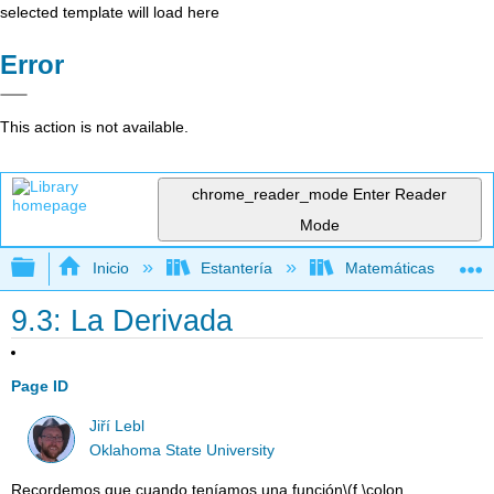
selected template will load here
Error
This action is not available.
chrome_reader_mode
Enter Reader
Mode
Expandir/contraer jerarquía global
Inicio
Estantería
Matemáticas
9.3: La Derivada
Page ID
Jiří Lebl
Oklahoma State University
Recordemos que cuando teníamos una función
\(f \colon