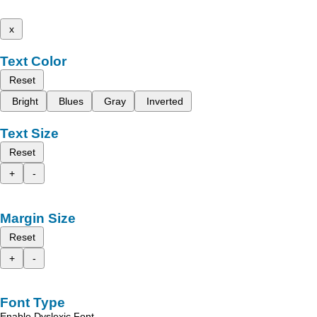
x
Text Color
Reset
Bright
Blues
Gray
Inverted
Text Size
Reset
+
-
Margin Size
Reset
+
-
Font Type
Enable Dyslexic Font