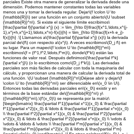
parciales Existe otra manera de generalizar la derivada desde una
dimensión. Podemos mantener constantes todas las variables
menos una y tomar la derivada regular. Dejar
\(f \colon U \to
{\mathbb{R}}\)
ser una función en un conjunto abierto
\(U \subset
{\mathbb{R}}^n\)
. Si existe el siguiente límite escribimos
\
[\frac{\partial f}{\partial x^j} (x) := \lim_{h\to 0}\frac{f(x^1,\ldots,x^{j-
1},x^j+h,x^{j+1},\ldots,x^n)-f(x)}{h} = \lim_{h\to 0}\frac{f(x+h e_j)-
f(x)}{h} .\]
Llamamos a
\(\frac{\partial f}{\partial x^j} (x)\)
la derivada
parcial de
\(f\)
con respecto a
\(x^j\)
. A veces escribimos
\(D_j f\)
en
su lugar. Para un mapeo
\(f \colon U \to {\mathbb{R}}^m\)
escribimos
\(f = (f^1,f^2,\ldots,f^m)\)
, donde
\(f^k\)
están las
funciones de valor real. Después definimos
\(\frac{\partial f^k}
{\partial x^j}\)
(o lo escribimos como
\(D_j f^k\)
). Las derivadas
parciales son más fáciles de calcular con toda la maquinaria del
cálculo, y proporcionan una manera de calcular la derivada total de
una función.
\(U \subset {\mathbb{R}}^n\)
Déjese abrir y dejar
\(f
\colon U \to {\mathbb{R}}^m\)
ser diferenciable en
\(x_0 \in U\)
.
Entonces todas las derivadas parciales en
\(x_0\)
existir y en
términos de la base estándar de
\({\mathbb{R}}^n\)
y
\
({\mathbb{R}}^m\)
,
\(f'(x_0)\)
se representa por la matriz
\
[\begin{bmatrix} \frac{\partial f^1}{\partial x^1}(x_0) & \frac{\partial
f^1}{\partial x^2}(x_0) & \ldots & \frac{\partial f^1}{\partial x^n}(x_0)
\\ \frac{\partial f^2}{\partial x^1}(x_0) & \frac{\partial f^2}{\partial
x^2}(x_0) & \ldots & \frac{\partial f^2}{\partial x^n}(x_0) \\ \vdots &
\vdots & \ddots & \vdots \\ \frac{\partial f^m}{\partial x^1}(x_0) &
\frac{\partial f^m}{\partial x^2}(x_0) & \ldots & \frac{\partial f^m}
{\partial x^n}(x_0) \end{bmatrix} .\]
En otras palabras
\[f'(x_0) \, e_j