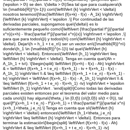
(\epsilon > 0\)
se den.
\(\delta > 0\)
Sea tal que para cualquiera
\(k
\in {\mathbb{R}}^{n-1}\)
con
\(\left\lVert {k} \right\rVert < \delta\)
nosotros tenemos
\[\frac{\left\lVert {f(x+k) - f(x) - A_1k} \right\rVert}
{\left\lVert {k} \right\rVert} < \epsilon .\]
Por continuidad de las
derivadas parciales, supongamos que
\(\delta\)
es lo
suficientemente pequeño como
\[\left\lvert {\frac{\partial f^j}{\partial
x^n}(x+h) - \frac{\partial f^j}{\partial x^n}(x)} \right\rvert < \epsilon ,\]
para que para todos
\(j\)
y todos
\(h\)
con
\(\left\lVert {h} \right\rVert <
\delta\)
. Dejar
\(h = h_1 + t e_n\)
ser un vector en
\({\mathbb{R}}^n\)
donde
\(h_1 \in {\mathbb{R}}^{n-1}\)
tal que
\(\left\lVert {h}
\right\rVert < \delta\)
. Entonces
\(\left\lVert {h_1} \right\rVert \leq
\left\lVert {h} \right\rVert < \delta\)
. Tenga en cuenta que
\(Ah =
A_1h_1 + tv\)
.
\[\begin{split} \left\lVert {f(x+h) - f(x) - Ah} \right\rVert
& = \left\lVert {f(x+h_1 + t e_n) - f(x+h_1) - tv + f(x+h_1) - f(x) -
A_1h_1} \right\rVert \\ & \leq \left\lVert {f(x+h_1 + t e_n) - f(x+h_1) -
tv} \right\rVert + \left\lVert {f(x+h_1) - f(x) - A_1h_1} \right\rVert \\ &
\leq \left\lVert {f(x+h_1 + t e_n) - f(x+h_1) -tv} \right\rVert + \epsilon
\left\lVert {h_1} \right\rVert . \end{split}\]
Como todas las derivadas
parciales existen entonces por el teorema del valor medio para
cada uno
\(j\)
hay alguna
\(\theta_j \in [0,t]\)
(o
\([t,0]\)
si
\(t < 0\)
), tal
que
\[f^j(x+h_1 + t e_n) - f^j(x+h_1) = t \frac{\partial f^j}{\partial x^n}
(x+h_1+\theta_j e_n).\]
Tenga en cuenta que si
\(\left\lVert {h}
\right\rVert < \delta\)
entonces
\(\left\lVert {h_1+\theta_j e_n}
\right\rVert \leq \left\lVert {h} \right\rVert < \delta\)
. Entonces para
terminar la estimación
\[\begin{split} \left\lVert {f(x+h) - f(x) - Ah}
\right\rVert & \leq \left\lVert {f(x+h_1 + t e_n) - f(x+h_1) -tv}