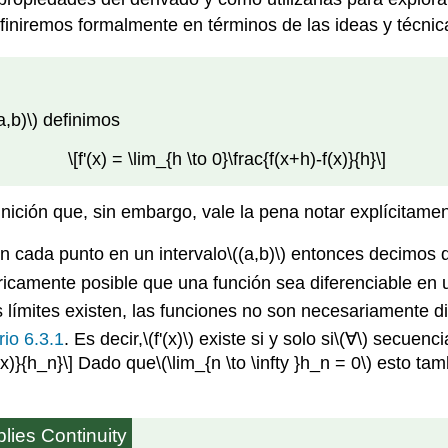
efiniremos formalmente en términos de las ideas y técni
a,b)\)
definimos
\[f'(x) = \lim_{h \to 0}\frac{f(x+h)-f(x)}{h}\]
ición que, sin embargo, vale la pena notar explícitamen
en cada punto en un intervalo
\((a,b)\)
entonces decimos qu
icamente posible que una función sea diferenciable en 
 límites existen, las funciones no son necesariamente di
rio 6.3.1
. Es decir,
\(f'(x)\)
existe si y solo si
\(∀\)
secuencia
(x)}{h_n}\]
Dado que
\(\lim_{n \to \infty }h_n = 0\)
esto tamb
mplies Continuity