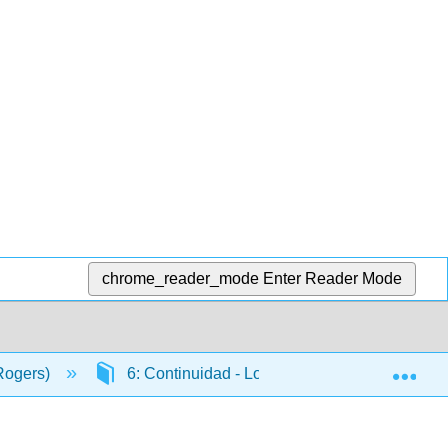
chrome_reader_mode
Enter Reader Mode
Exp
 Rogers)
6: Continuidad - Lo que no es y qué es