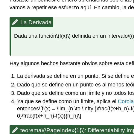
vamos a repetir ese esfuerzo aquí. En cambio, la d
La Derivada
Dada una función
\(f(x)\)
definida en un intervalo
\((
Hay algunos hechos bastante obvios sobre esta defin
La derivada se define en un punto. Si se define 
Dado que se define en un punto es al menos teór
Dado que se define como un límite y no todos los
Ya que se define como un límite, aplica el
Corola
entonces
\[f'(x) = \lim_{n \to \infty }\frac{f(x+h_n)-f
0}\frac{f(x+h_n)-f(x)}{h_n}\]
teorema
\(\PageIndex{1}\)
: Differentiability I