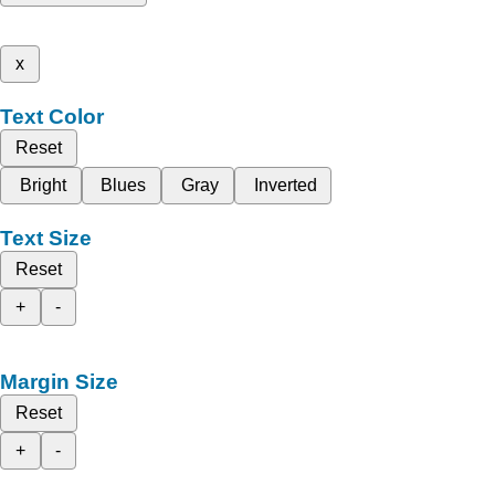
x
Text Color
Reset
Bright
Blues
Gray
Inverted
Text Size
Reset
+
-
Margin Size
Reset
+
-