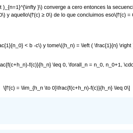
ht )_{n=1}^{\infty }\)
converge a cero entonces la secuenc
0\)
y aquello
\(f'(c) ≥ 0\)
de lo que concluimos eso
\(f'(c) = 
rac{1}{n_0} < b -c\)
y tome
\((h_n) = \left ( \frac{1}{n} \right
frac{f(c+h_n)-f(c)}{h_n} \leq 0, \forall_n = n_0, n_0+1, \cdo
\[f'(c) = \lim_{h_n \to 0}\frac{f(c+h_n)-f(c)}{h_n} \leq 0\]