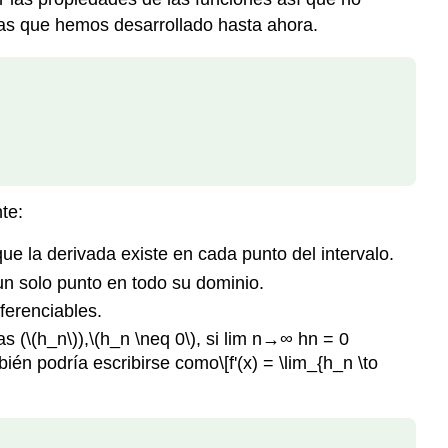
cas que hemos desarrollado hasta ahora.
te:
e la derivada existe en cada punto del intervalo.
un solo punto en todo su dominio.
ferenciables.
s (
\(h_n\)
),
\(h_n \neq 0\)
, si lim n→∞ hn = 0
ién podría escribirse como
\[f'(x) = \lim_{h_n \to