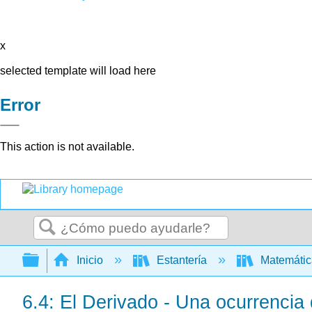
x
selected template will load here
Error
This action is not available.
Buscar
Expandir/contraer jerarquía global
Inicio
Estantería
Matemáti
6.4: El Derivado - Una ocurrenci