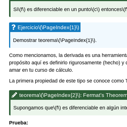
Si
\(f\)
es diferenciable en un punto
\(c\)
entonces
\(f
Ejercicio
\(\PageIndex{1}\)
Demostrar teorema
\(\PageIndex{1}\)
.
Como mencionamos, la derivada es una herramienta m
propósito aquí es definirlo rigurosamente (hecho) y
amar en tu curso de cálculo.
La primera propiedad de este tipo se conoce como
teorema
\(\PageIndex{2}\)
: Fermat’s Theore
Supongamos que
\(f\)
es diferenciable en algún int
Prueba: