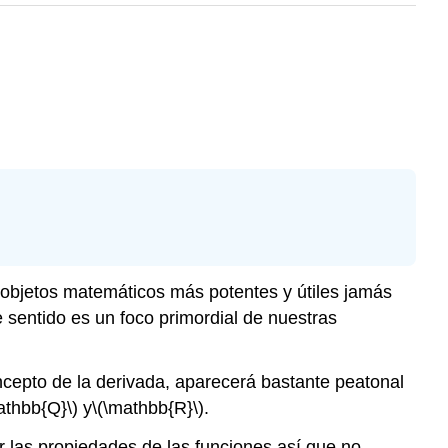
s objetos matemáticos más potentes y útiles jamás
 sentido es un foco primordial de nuestras
ncepto de la derivada, aparecerá bastante peatonal
athbb{Q}\)
y
\(\mathbb{R}\)
.
r las propiedades de las funciones así que no