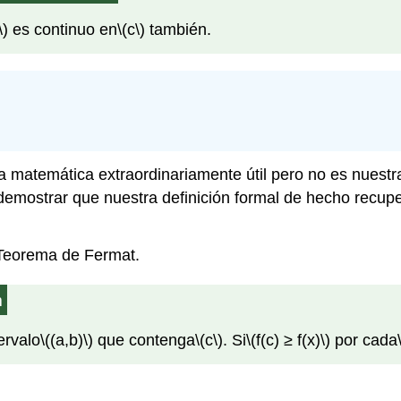
\)
es continuo en
\(c\)
también.
atemática extraordinariamente útil pero no es nuestra
 demostrar que nuestra definición formal de hecho recupe
 Teorema de Fermat.
m
ervalo
\((a,b)\)
que contenga
\(c\)
. Si
\(f(c) ≥ f(x)\)
por cada