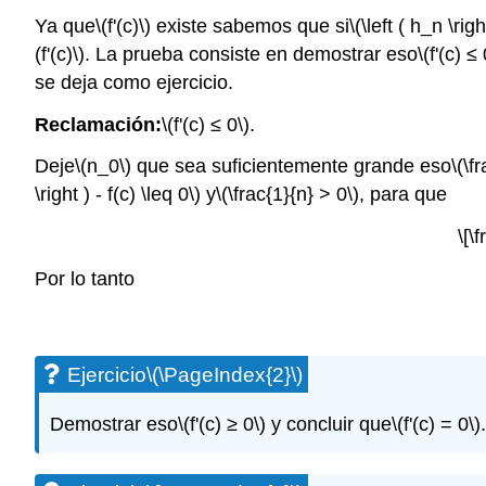
Ya que
\(f'(c)\)
existe sabemos que si
\(\left ( h_n \rig
(f'(c)\)
. La prueba consiste en demostrar eso
\(f'(c) ≤ 
se deja como ejercicio.
Reclamación:
\(f'(c) ≤ 0\)
.
Deje
\(n_0\)
que sea suficientemente grande eso
\(\f
\right ) - f(c) \leq 0\)
y
\(\frac{1}{n} > 0\)
, para que
\[\
Por lo tanto
Ejercicio
\(\PageIndex{2}\)
Demostrar eso
\(f'(c) ≥ 0\)
y concluir que
\(f'(c) = 0\)
.