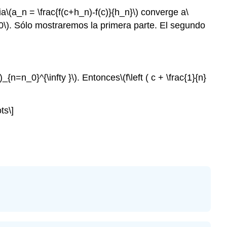
ia
\(a_n = \frac{f(c+h_n)-f(c)}{h_n}\)
converge a
\
0\)
. Sólo mostraremos la primera parte. El segundo
 )_{n=n_0}^{\infty }\)
. Entonces
\(f\left ( c + \frac{1}{n}
ts\]