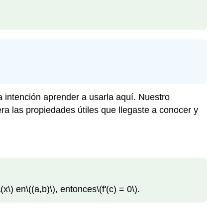
 intención aprender a usarla aquí. Nuestro
ra las propiedades útiles que llegaste a conocer y
\(x\)
en
\((a,b)\)
, entonces
\(f'(c) = 0\)
.