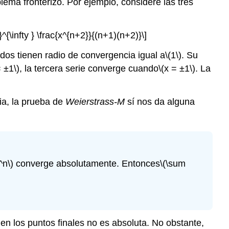
lema fronterizo. Por ejemplo, considere las tres
{\infty } \frac{x^{n+2}}{(n+1)(n+2)}\]
dos tienen radio de convergencia igual a
\(1\)
. Su
= ±1\)
, la tercera serie converge cuando
\(x = ±1\)
. La
cia, la prueba de
Weierstrass-M
sí nos da alguna
^n\)
converge absolutamente. Entonces
\(\sum
n los puntos finales no es absoluta. No obstante,