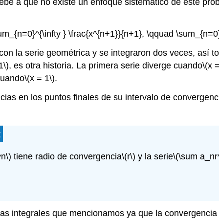
ebe a que no existe un enfoque sistemático de este prob
um_{n=0}^{\infty } \frac{x^{n+1}}{n+1}, \qquad \sum_{n=0}^
n la serie geométrica y se integraron dos veces, así to
1\)
, es otra historia. La primera serie diverge cuando
\(x 
cuando
\(x = 1\)
.
ncias en los puntos finales de su intervalo de convergen
t
n\)
tiene radio de convergencia
\(r\)
y la serie
\(\sum a_nr
las integrales que mencionamos ya que la convergencia e