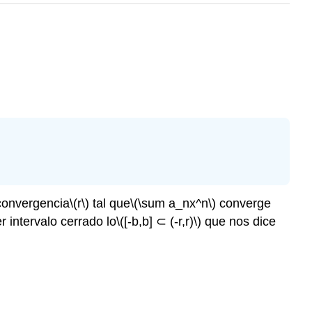
 convergencia
\(r\)
tal que
\(\sum a_nx^n\)
converge
 intervalo cerrado lo
\([-b,b] ⊂ (-r,r)\)
que nos dice