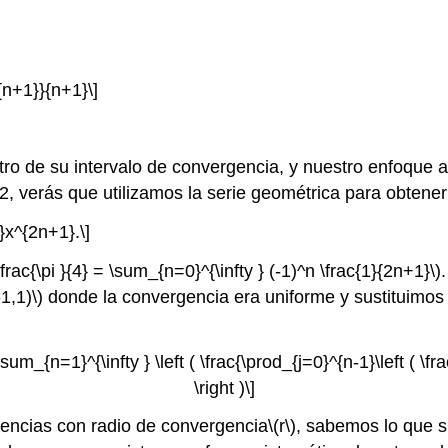
^{n+1}}{n+1}\]
tro de su intervalo de convergencia, y nuestro enfoque 
2, verás que utilizamos la serie geométrica para obtener 
}x^{2n+1}.\]
\frac{\pi }{4} = \sum_{n=0}^{\infty } (-1)^n \frac{1}{2n+1}\)
-1,1)\)
donde la convergencia era uniforme y sustituimos
um_{n=1}^{\infty } \left ( \frac{\prod_{j=0}^{n-1}\left ( \frac{
\right )\]
encias con radio de convergencia
\(r\)
, sabemos lo que 