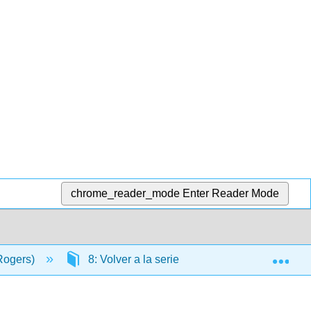
chrome_reader_mode
Enter Reader Mode
Exp
 Rogers)
8: Volver a la serie Power
8.4: Prob