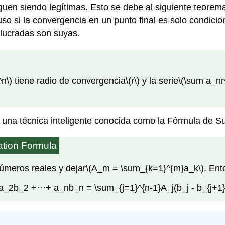
iguen siendo legítimas. Esto se debe al siguiente teore
uso si la convergencia en un punto final es solo condicio
olucradas son suyas.
n\)
tiene radio de convergencia
\(r\)
y la serie
\(\sum a_nr
ra una técnica inteligente conocida como la Fórmula de S
ation Formula
úmeros reales y dejar
\(A_m = \sum_{k=1}^{m}a_k\)
. En
a_2b_2 +···+ a_nb_n = \sum_{j=1}^{n-1}A_j(b_j - b_{j+1