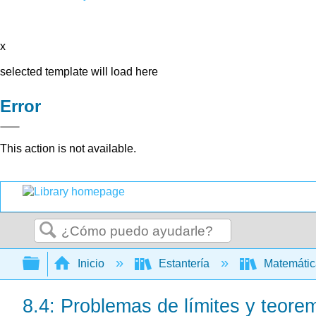
x
selected template will load here
Error
This action is not available.
Buscar
Expandir/contraer jerarquía global
Inicio
Estantería
Matemáti
8.4: Problemas de límites y teore