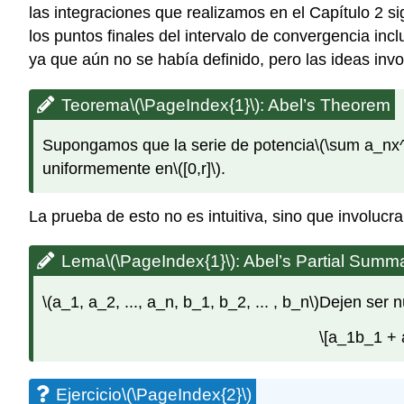
las integraciones que realizamos en el Capítulo 2 s
los puntos finales del intervalo de convergencia incl
ya que aún no se había definido, pero las ideas inv
Teorema
\(\PageIndex{1}\)
: Abel’s Theorem
Supongamos que la serie de potencia
\(\sum a_nx^
uniformemente en
\([0,r]\)
.
La prueba de esto no es intuitiva, sino que involuc
Lema
\(\PageIndex{1}\)
: Abel’s Partial Summ
\(a_1, a_2, ..., a_n, b_1, b_2, ... , b_n\)
Dejen ser n
\[a_1b_1 + 
Ejercicio
\(\PageIndex{2}\)