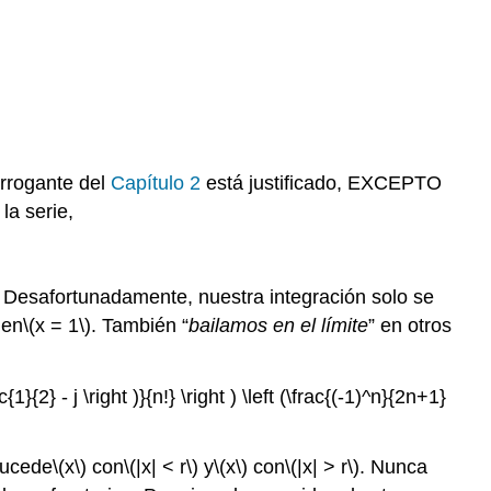
arrogante del
Capítulo 2
está justificado, EXCEPTO
la serie,
. Desafortunadamente, nuestra integración solo se
 en
\(x = 1\)
. También “
bailamos en el límite
” en otros
1}{2} - j \right )}{n!} \right ) \left (\frac{(-1)^n}{2n+1}
sucede
\(x\)
con
\(|x| < r\)
y
\(x\)
con
\(|x| > r\)
. Nunca