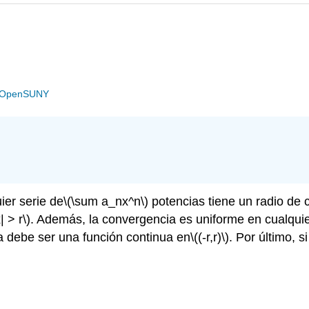
OpenSUNY
er serie de
\(\sum a_nx^n\)
potencias tiene un radio de
x| > r\)
. Además, la convergencia es uniforme en cualquier
a debe ser una función continua en
\((-r,r)\)
. Por último, si