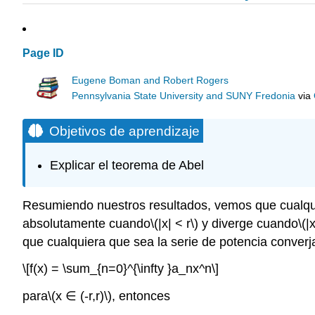
Page ID
Eugene Boman and Robert Rogers
Pennsylvania State University and SUNY Fredonia
via
Objetivos de aprendizaje
Explicar el teorema de Abel
Resumiendo nuestros resultados, vemos que cualqui
absolutamente cuando
\(|x| < r\)
y diverge cuando
\(|
que cualquiera que sea la serie de potencia converj
\[f(x) = \sum_{n=0}^{\infty }a_nx^n\]
para
\(x ∈ (-r,r)\)
, entonces