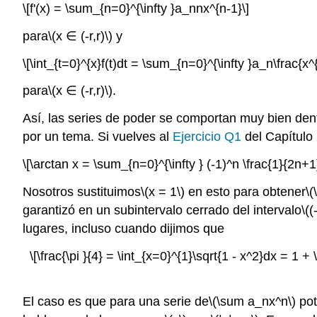
\[f'(x) = \sum_{n=0}^{\infty }a_nnx^{n-1}\]
para
\(x ∈ (-r,r)\)
y
\[\int_{t=0}^{x}f(t)dt = \sum_{n=0}^{\infty }a_n\frac{x
para
\(x ∈ (-r,r)\)
.
Así, las series de poder se comportan muy bien den
por un tema. Si vuelves al
Ejercicio Q1
del Capítulo 
\[\arctan x = \sum_{n=0}^{\infty } (-1)^n \frac{1}{2n+1
Nosotros sustituimos
\(x = 1\)
en esto para obtener
\(
garantizó en un subintervalo cerrado del intervalo
\((
lugares, incluso cuando dijimos que
\[\frac{\pi }{4} = \int_{x=0}^{1}\sqrt{1 - x^2}dx = 1 + \s
El caso es que para una serie de
\(\sum a_nx^n\)
pot