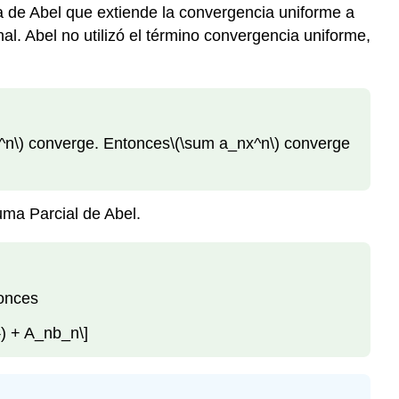
ma de Abel que extiende la convergencia uniforme a
nal. Abel no utilizó el término convergencia uniforme,
^n\)
converge. Entonces
\(\sum a_nx^n\)
converge
uma Parcial de Abel.
tonces
}) + A_nb_n\]