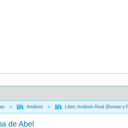
cas
Análisis
Libro: Análisis Real (Boman y
ma de Abel