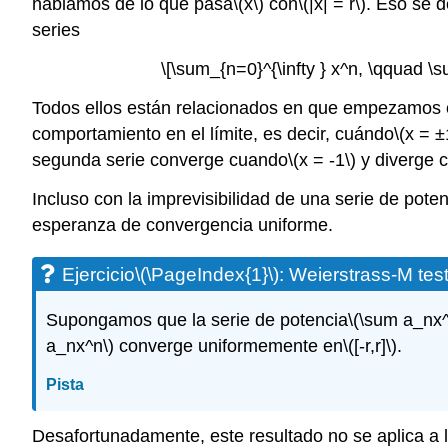
hablamos de lo que pasa
\(x\)
con
\(|x| = r\)
. Eso se d
series
\[\sum_{n=0}^{\infty } x^n, \qquad \s
Todos ellos están relacionados en que empezamos co
comportamiento en el límite, es decir, cuándo
\(x = ±
segunda serie converge cuando
\(x = -1\)
y diverge 
Incluso con la imprevisibilidad de una serie de pote
esperanza de convergencia uniforme.
Ejercicio
\(\PageIndex{1}\)
: Weierstrass-M tes
Supongamos que la serie de potencia
\(\sum a_nx^
a_nx^n\)
converge uniformemente en
\([-r,r]\)
.
Pista
Desafortunadamente, este resultado no se aplica a 