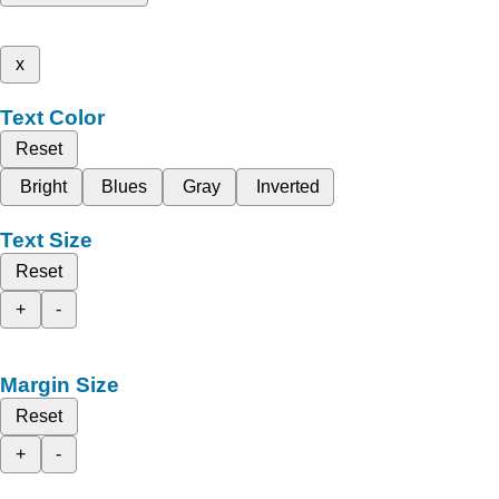
x
Text Color
Reset
Bright
Blues
Gray
Inverted
Text Size
Reset
+
-
Margin Size
Reset
+
-