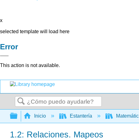
x
selected template will load here
Error
This action is not available.
Buscar
Expandir/contraer jerarquía global
Inicio
Estantería
Matemáti
1.2: Relaciones. Mapeos