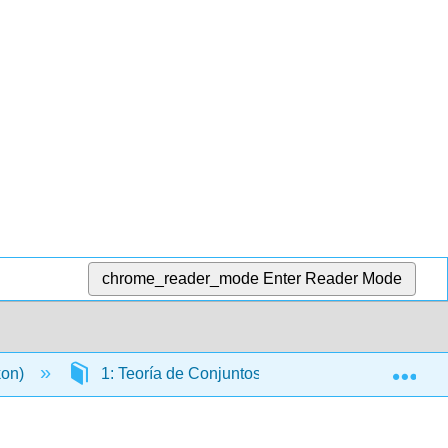
chrome_reader_mode
Enter Reader Mode
Exp
kon)
1: Teoría de Conjuntos
1.2: Relacione