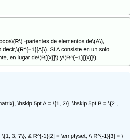
todos
\(R\)
-parientes de elementos de
\(A\)
,
s decir,
\(R^{−1}[A]\)
. Si A consiste en un solo
te, en lugar de
\(R[{x}]\)
y
\(R^{−1}[{x}]\)
.
ix}, \hskip 5pt A = \{1, 2\}, \hskip 5pt B = \{2 ,
= \{1, 3, 7\}; & R^{-1}[2] = \emptyset; \\ R^{-1}[3] = \