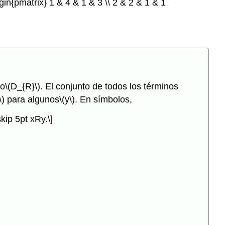
begin{pmatrix} 1 & 4 & 1 & 3 \\ 2 & 2 & 1 & 1
do
\(D_{R}\)
. El conjunto de todos los términos
\)
para algunos
\(y\)
. En símbolos,
skip 5pt xRy.\]