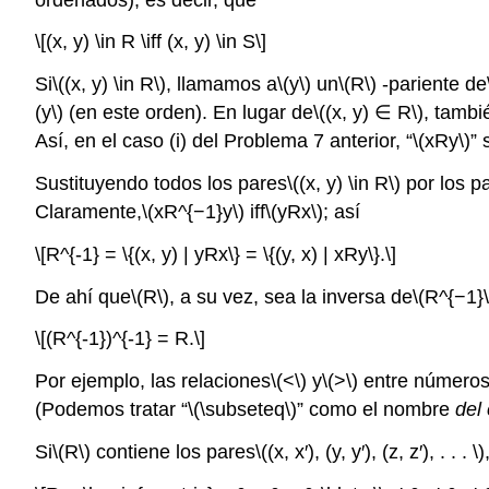
\[(x, y) \in R \iff (x, y) \in S\]
Si
\((x, y) \in R\)
, llamamos a
\(y\)
un
\(R\)
-pariente de
(y\)
(en este orden). En lugar de
\((x, y) ∈ R\)
, tambi
Así, en el caso (i) del Problema 7 anterior, “
\(xRy\)
” 
Sustituyendo todos los pares
\((x, y) \in R\)
por los p
Claramente,
\(xR^{−1}y\)
iff
\(yRx\)
; así
\[R^{-1} = \{(x, y) | yRx\} = \{(y, x) | xRy\}.\]
De ahí que
\(R\)
, a su vez, sea la inversa de
\(R^{−1}\
\[(R^{-1})^{-1} = R.\]
Por ejemplo, las relaciones
\(<\)
y
\(>\)
entre números 
(Podemos tratar “
\(\subseteq\)
” como el nombre
del
Si
\(R\)
contiene los pares
\((x, x′), (y, y′), (z, z′), . . . \)