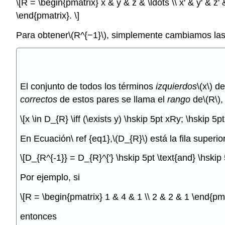
\[R = \begin{pmatrix} x & y & z & \ldots \\ x' & y' & z'
\end{pmatrix}. \]
Para obtener
\(R^{−1}\)
, simplemente cambiamos las fi
Definición 1
El conjunto de todos los términos
izquierdos
\(x\)
de
correctos
de estos pares se llama el
rango
de
\(R\)
,
\[x \in D_{R} \iff (\exists y) \hskip 5pt xRy; \hskip 5pt 
En Ecuación\ ref {eq1},
\(D_{R}\)
está la fila superior
\[D_{R^{-1}} = D_{R}^{'} \hskip 5pt \text{and} \hskip 
Por ejemplo, si
\[R = \begin{pmatrix} 1 & 4 & 1 \\ 2 & 2 & 1 \end{pma
entonces