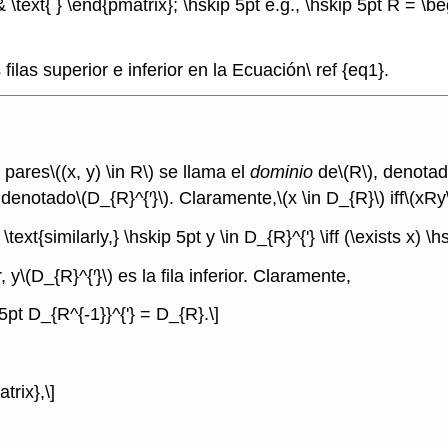
 & \text{ } \end{pmatrix}; \hskip 5pt e.g., \hskip 5pt R = \
las superior e inferior en la Ecuación\ ref {eq1}.
 pares
\((x, y) \in R\)
se llama el
dominio
de
\(R\)
, denota
 denotado
\(D_{R}^{′}\)
. Claramente,
\(x \in D_{R}\)
iff
\(xRy
\text{similarly,} \hskip 5pt y \in D_{R}^{'} \iff (\exists x) \h
, y
\(D_{R}^{′}\)
es la fila inferior. Claramente,
5pt D_{R^{-1}}^{'} = D_{R}.\]
trix},\]