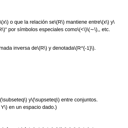
\(x\)
o que la relación se
\(R\)
mantiene entre
\(x\)
y
\
R\)
” por símbolos especiales como
\(<\)
\(∼\)
,, etc.
amada inversa de
\(R\)
y denotada
\(R^{-1}\)
.
\(\subseteq\)
y
\(\supseteq\)
entre conjuntos.
 Y\)
en un espacio dado.)