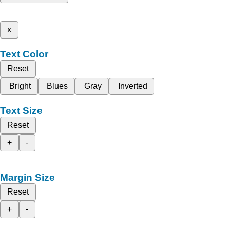
x
Text Color
Reset
Bright
Blues
Gray
Inverted
Text Size
Reset
+
-
Margin Size
Reset
+
-