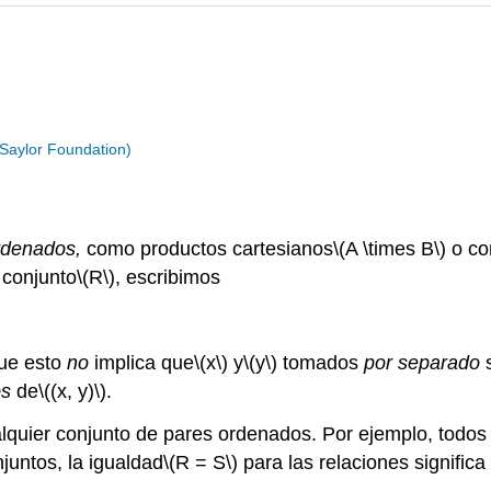
 Saylor Foundation)
rdenados,
como productos cartesianos
\(A \times B\)
o co
 conjunto
\(R\)
, escribimos
ue esto
no
implica que
\(x\)
y
\(y\)
tomados
por separado
s
os
de
\((x, y)\)
.
alquier conjunto de pares ordenados. Por ejemplo, todo
juntos, la igualdad
\(R = S\)
para las relaciones signific