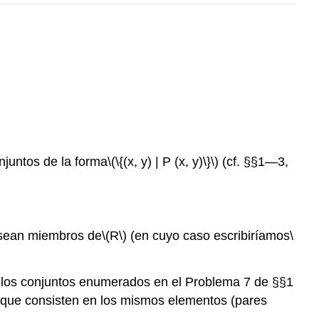
njuntos de la forma
\(\{(x, y) | P (x, y)\}\)
(cf. §§1—3,
ean miembros de
\(R\)
(en cuyo caso escribiríamos
\
s los conjuntos enumerados en el Problema 7 de §§1
a que consisten en los mismos elementos (pares