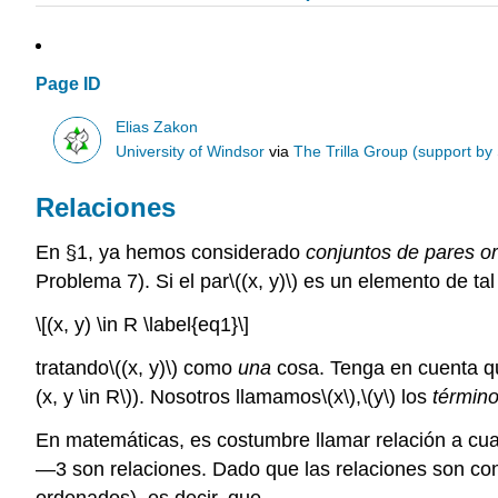
Page ID
Elias Zakon
University of Windsor
via
The Trilla Group (support by
Relaciones
En §1, ya hemos considerado
conjuntos de pares o
Problema 7). Si el par
\((x, y)\)
es un elemento de tal
\[(x, y) \in R \label{eq1}\]
tratando
\((x, y)\)
como
una
cosa. Tenga en cuenta q
(x, y \in R\)
). Nosotros llamamos
\(x\)
,
\(y\)
los
términ
En matemáticas, es costumbre llamar relación a cu
—3 son relaciones. Dado que las relaciones son con
ordenados), es decir, que