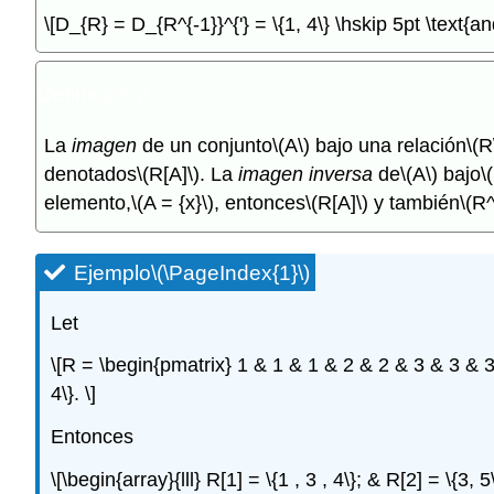
\[D_{R} = D_{R^{-1}}^{'} = \{1, 4\} \hskip 5pt \text{an
Definición 2
La
imagen
de un conjunto
\(A\)
bajo una relación
\(R
denotados
\(R[A]\)
. La
imagen inversa
de
\(A\)
bajo
\
elemento,
\(A = {x}\)
, entonces
\(R[A]\)
y también
\(R^
Ejemplo
\(\PageIndex{1}\)
Let
\[R = \begin{pmatrix} 1 & 1 & 1 & 2 & 2 & 3 & 3 & 3 
4\}. \]
Entonces
\[\begin{array}{lll} R[1] = \{1 , 3 , 4\}; & R[2] = \{3,