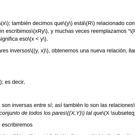
\(x\)
; también decimos que
\(y\)
está
\(R\)
relacionado con
én escribimos
\(xRy\)
, y muchas veces reemplazamos “
\(
significa eso
\(x < y\)
.
ares inversos
\((y, x)\)
, obtenemos una nueva relación, ll
)
; es decir,
son inversas entre sí; así también lo son las relaciones
 conjunto de todos los pares
\((X,Y)\)
tal que
\(X \subseteq
, escribiremos