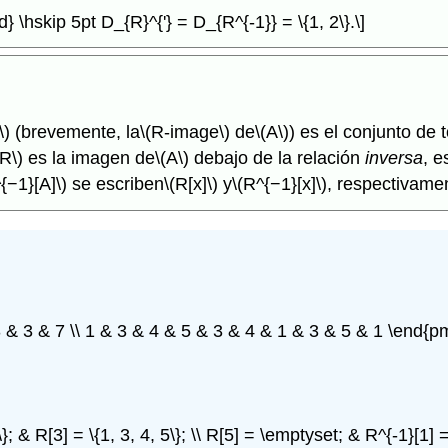
d} \hskip 5pt D_{R}^{'} = D_{R^{-1}} = \{1, 2\}.\]
\)
(brevemente, la
\(R-image\)
de
\(A\)
) es el conjunto de 
(R\)
es la imagen de
\(A\)
debajo de la relación
inversa
, e
{−1}[A]\)
se escriben
\(R[x]\)
y
\(R^{−1}[x]\)
, respectivamen
& 3 & 7 \\ 1 & 3 & 4 & 5 & 3 & 4 & 1 & 3 & 5 & 1 \end{pmatr
 5\}; & R[3] = \{1, 3, 4, 5\}; \\ R[5] = \emptyset; & R^{-1}[1] 