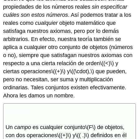
propiedades de los números reales
sin especificar
cuáles son estos números
. Así podemos tratar a los
reales como
cualquier
objeto matemático que
satisfaga nuestros axiomas, pero por lo demás
arbitrarios. En efecto, nuestra teoría también se
aplica a cualquier otro conjunto de objetos (números
o no), siempre que satisfagan nuestros axiomas con
respecto a una cierta relación de orden
\((<)\)
y
ciertas operaciones
\((+)\)
y
\((\cdot),\)
que pueden,
pero no necesitan, ser suma y multiplicación
ordinarias. Tales conjuntos existen efectivamente.
Ahora les damos un nombre.
Definición 1
Un
campo
es cualquier conjunto
\(F\)
de objetos,
con dos operaciones
\((+)\)
y
\(( .)\)
definidos en él