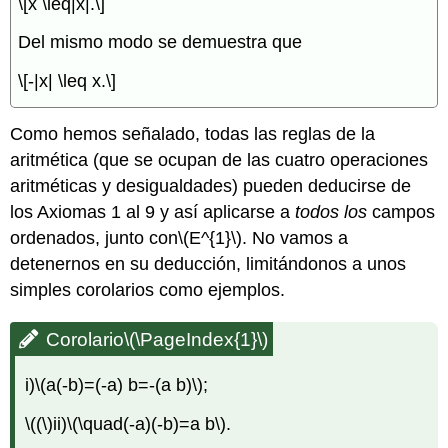
\[x \leq|x|.\]
Del mismo modo se demuestra que
\[-|x| \leq x.\]
Como hemos señalado, todas las reglas de la
aritmética (que se ocupan de las cuatro operaciones
aritméticas y desigualdades) pueden deducirse de
los Axiomas 1 al 9 y así aplicarse a
todos los
campos
ordenados, junto con
\(E^{1}\)
. No vamos a
detenernos en su deducción, limitándonos a unos
simples corolarios como ejemplos.
Corolario
\(\PageIndex{1}\)
i)
\(a(-b)=(-a) b=-(a b)\)
;
\((\)
ii)
\(\quad(-a)(-b)=a b\)
.