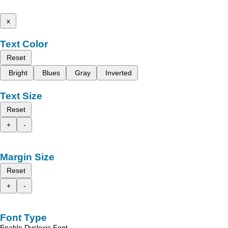
x
Text Color
Reset
Bright
Blues
Gray
Inverted
Text Size
Reset
+
-
Margin Size
Reset
+
-
Font Type
Enable Dyslexic Font