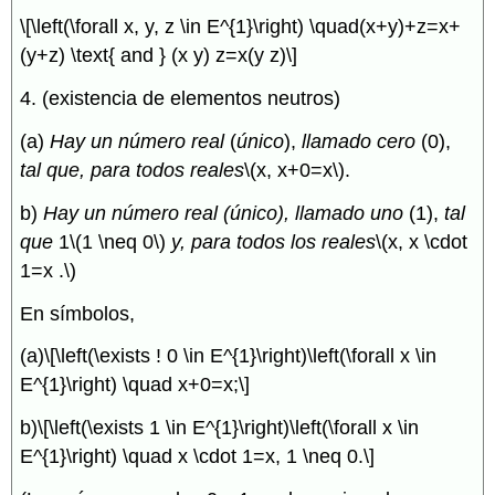
\[\left(\forall x, y, z \in E^{1}\right) \quad(x+y)+z=x+
(y+z) \text{ and } (x y) z=x(y z)\]
4. (existencia de elementos neutros)
(a)
Hay un
número real
(
único
),
llamado cero
(0),
tal que, para todos reales
\(x, x+0=x\)
.
b)
Hay un
número real (
único
), llamado uno
(1),
tal
que
1
\(1 \neq 0\)
y, para todos los reales
\(x, x \cdot
1=x .\)
En símbolos,
(a)
\[\left(\exists ! 0 \in E^{1}\right)\left(\forall x \in
E^{1}\right) \quad x+0=x;\]
b)
\[\left(\exists 1 \in E^{1}\right)\left(\forall x \in
E^{1}\right) \quad x \cdot 1=x, 1 \neq 0.\]