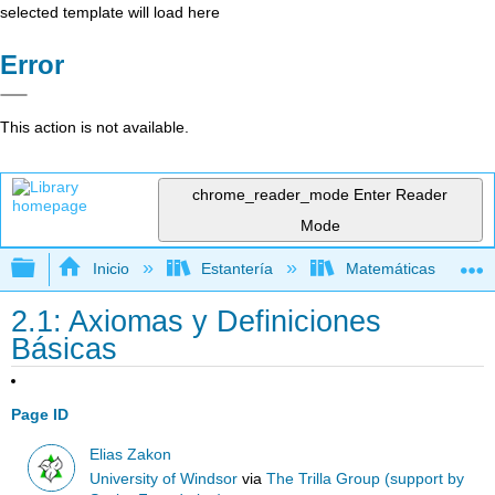
selected template will load here
Error
This action is not available.
chrome_reader_mode
Enter Reader
Mode
Expandir/contraer jerarquía global
Inicio
Estantería
Matemáticas
2.1: Axiomas y Definiciones
Básicas
Page ID
Elias Zakon
University of Windsor
via
The Trilla Group (support by