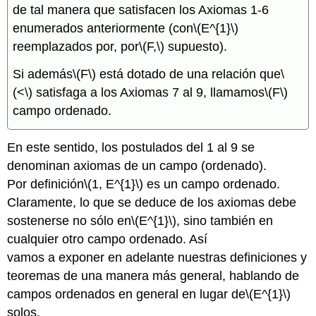
de tal manera que satisfacen los Axiomas 1-6
enumerados anteriormente (con
\(E^{1}\)
reemplazados por, por
\(F,\)
supuesto).
Si además
\(F\)
está dotado de una relación que
\
(<\)
satisfaga a los Axiomas 7 al 9, llamamos
\(F\)
campo ordenado.
En este sentido, los postulados del 1 al 9 se
denominan axiomas de un campo (ordenado).
Por definición
\(1, E^{1}\)
es un campo ordenado.
Claramente, lo que se deduce de los axiomas debe
sostenerse no sólo en
\(E^{1}\)
, sino también en
cualquier otro campo ordenado. Así
vamos a exponer en adelante nuestras definiciones y
teoremas de una manera más general, hablando de
campos ordenados en general en lugar de
\(E^{1}\)
solos.