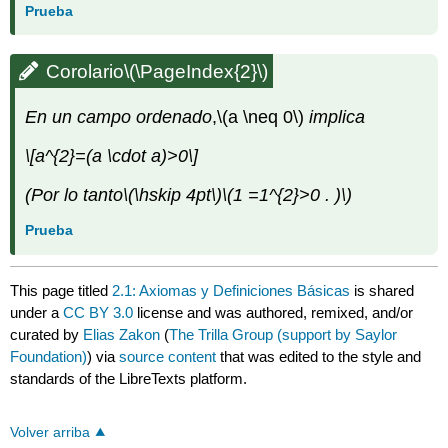
Prueba
Corolario
\(\PageIndex{2}\)
En un campo ordenado
,
\(a \neq 0\)
implica
\[a^{2}=(a \cdot a)>0\]
(Por lo tanto
\(\hskip 4pt\)
\(1 =1^{2}>0 . )\)
Prueba
This page titled
2.1: Axiomas y Definiciones Básicas
is shared
under a
CC BY 3.0
license and was authored, remixed, and/or
curated by
Elias Zakon
(
The Trilla Group (support by Saylor
Foundation)
) via
source content
that was edited to the style and
standards of the LibreTexts platform.
Volver arriba