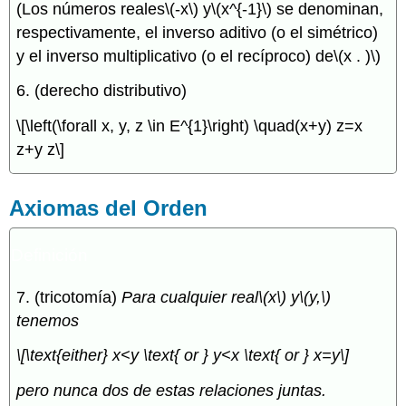
(Los números reales
\(-x\)
y
\(x^{-1}\)
se denominan,
respectivamente, el inverso aditivo (o el simétrico)
y el inverso multiplicativo (o el recíproco) de
\(x . )\)
6. (derecho distributivo)
\[\left(\forall x, y, z \in E^{1}\right) \quad(x+y) z=x
z+y z\]
Axiomas del Orden
Definición
7. (tricotomía)
Para cualquier real
\(x\)
y
\(y,\)
tenemos
\[\text{either} x<y \text{ or } y<x \text{ or } x=y\]
pero nunca dos de estas relaciones juntas.