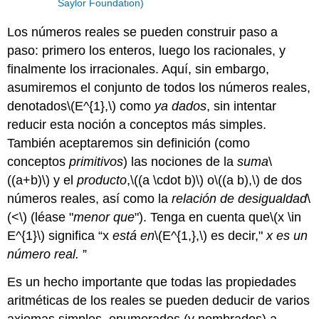
Saylor Foundation)
Los números reales se pueden construir paso a
paso: primero los enteros, luego los racionales, y
finalmente los irracionales. Aquí, sin embargo,
asumiremos el conjunto de todos los números reales,
denotados
\(E^{1},\)
como
ya
dados
, sin intentar
reducir esta noción a conceptos más simples.
También aceptaremos sin definición (como
conceptos
primitivos
) las nociones de la
suma
\
((a+b)\)
y el
producto
,
\((a \cdot b)\)
o
\((a b),\)
de dos
números reales, así como la
relación de desigualdad
\
(<\)
(léase "
menor que
"). Tenga en cuenta que
\(x \in
E^{1}\)
significa “x
está en
\(E^{1,},\)
es decir,"
x es un
número real.
”
Es un hecho importante que todas las propiedades
aritméticas de los reales se pueden deducir de varios
axiomas simples, enumerados (y nombrados) a