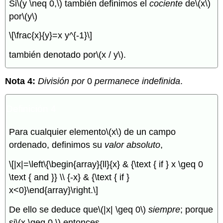
Si
\(y \neq 0,\)
también definimos el
cociente
de
\(x\)
por
\(y\)
\[\frac{x}{y}=x y^{-1}\]
también denotado por
\(x / y\)
.
Nota 4:
División por
0
permanece indefinida
.
Definición 4
Para cualquier elemento
\(x\)
de un campo
ordenado, definimos su
valor absoluto
,
\[|x|=\left\{\begin{array}{ll}{x} & {\text { if } x \geq 0
\text { and }} \\ {-x} & {\text { if }
x<0}\end{array}\right.\]
De ello se deduce que
\(|x| \geq 0\)
siempre
; porque
si
\(x \geq 0,\)
entonces