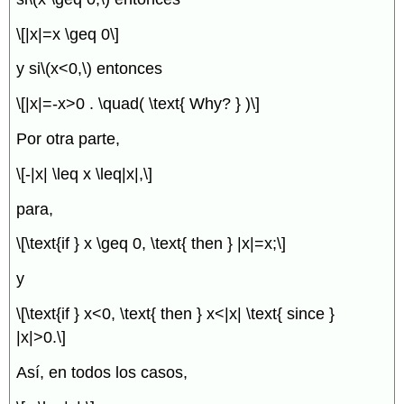
\[|x|=x \geq 0\]
y si
\(x<0,\)
entonces
\[|x|=-x>0 . \quad( \text{ Why? } )\]
Por otra parte,
\[-|x| \leq x \leq|x|,\]
para,
\[\text{if } x \geq 0, \text{ then } |x|=x;\]
y
\[\text{if } x<0, \text{ then } x<|x| \text{ since }
|x|>0.\]
Así, en todos los casos,