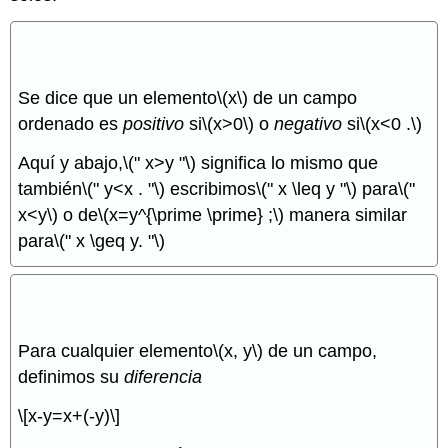
Definición 2
Se dice que un elemento
\(x\)
de un campo
ordenado es
positivo
si
\(x>0\)
o
negativo
si
\(x<0 .\)
Aquí y abajo,
\(" x>y "\)
significa lo mismo que
también
\(" y<x . "\)
escribimos
\(" x \leq y "\)
para
\("
x<y\)
o de
\(x=y^{\prime \prime} ;\)
manera similar
para
\(" x \geq y. "\)
Definición 3
Para cualquier elemento
\(x, y\)
de un campo,
definimos su
diferencia
\[x-y=x+(-y)\]