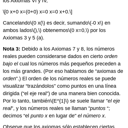
los Axiomas VI y IV,
\[0 x+0 x=(0+0) x=0 x=0 x+0.\]
Cancelando
\(0 x(\)
es decir, sumando
\(-0 x\)
en
ambos lados
\(),\)
obtenemos
\(0 x=0,\)
por los
Axiomas 3 y 5 (a).
Nota 3:
Debido a los Axiomas 7 y 8, los números
reales pueden considerarse dados en cierto
orden
bajo el
cual los números más pequeños preceden a
los más grandes. (Por eso hablamos de “axiomas de
orden
”.) El orden de los números reales se puede
visualizar “trazándolos” como puntos en una línea
dirigida (“el eje real”) de una manera bien conocida.
Por lo tanto, también
\(E^{1}\)
se suele llamar "
el eje
real
”, y los números reales se llaman "
puntos
“;
decimos “el
punto
x
en lugar de"
el número x
.
Observe que los axiomas sólo establecen ciertas