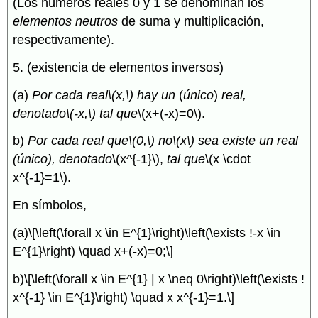
(Los números reales 0 y 1 se denominan los
elementos neutros
de suma y multiplicación,
respectivamente).
5. (existencia de elementos inversos)
(a)
Por cada real
\(x,\)
hay un
(
único
)
real,
denotado
\(-x,\)
tal que
\(x+(-x)=0\)
.
b)
Por cada real
que
\(0,\)
no
\(x\)
sea
existe un
real
(
único
), denotado
\(x^{-1}\)
,
tal que
\(x \cdot
x^{-1}=1\)
.
En símbolos,
(a)
\[\left(\forall x \in E^{1}\right)\left(\exists !-x \in
E^{1}\right) \quad x+(-x)=0;\]
b)
\[\left(\forall x \in E^{1} | x \neq 0\right)\left(\exists !
x^{-1} \in E^{1}\right) \quad x x^{-1}=1.\]