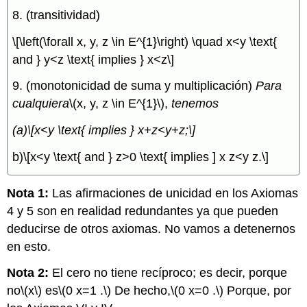
8. (transitividad)
\[\left(\forall x, y, z \in E^{1}\right) \quad x<y \text{
and } y<z \text{ implies } x<z\]
9. (monotonicidad de suma y multiplicación)
Para
cualquiera
\(x, y, z \in E^{1}\)
,
tenemos
(a)
\[x<y \text{ implies } x+z<y+z;\]
b)
\[x<y \text{ and } z>0 \text{ implies ] x z<y z.\]
Nota 1:
Las afirmaciones de unicidad en los Axiomas
4 y 5 son en realidad redundantes ya que pueden
deducirse de otros axiomas. No vamos a detenernos
en esto.
Nota 2:
El cero no tiene recíproco; es decir, porque
no
\(x\)
es
\(0 x=1 .\)
De hecho,
\(0 x=0 .\)
Porque, por