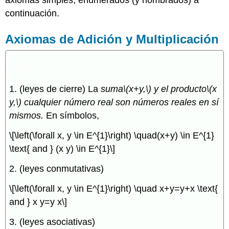
continuación.
Axiomas de Adición y Multiplicación
Definición
1. (leyes de cierre) La
suma
\(x+y,\)
y el producto
\(x
y,\)
cualquier número real son números reales en sí
mismos.
En símbolos,
\[\left(\forall x, y \in E^{1}\right) \quad(x+y) \in E^{1}
\text{ and } (x y) \in E^{1}\]
2. (leyes conmutativas)
\[\left(\forall x, y \in E^{1}\right) \quad x+y=y+x \text{
and } x y=y x\]
3. (leyes asociativas)