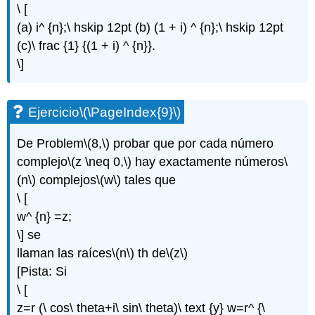
\ [
(a) i^ {n};\ hskip 12pt (b) (1 + i) ^ {n};\ hskip 12pt
(c)\ frac {1} {(1 + i) ^ {n}}.
\]
Ejercicio
\(\PageIndex{9}\)
De Problem
\(8,\)
probar que por cada número
complejo
\(z \neq 0,\)
hay exactamente números
\
(n\)
complejos
\(w\)
tales que
\ [
w^ {n} =z;
\] se
llaman las raíces
\(n\)
th de
\(z\)
[Pista: Si
\ [
z=r (\ cos\ theta+i\ sin\ theta)\ text {y} w=r^ {\