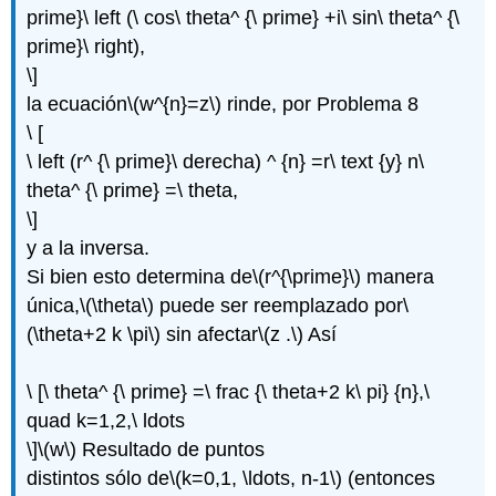
prime}\ left (\ cos\ theta^ {\ prime} +i\ sin\ theta^ {\
prime}\ right),
\]
la ecuación
\(w^{n}=z\)
rinde, por Problema 8
\ [
\ left (r^ {\ prime}\ derecha) ^ {n} =r\ text {y} n\
theta^ {\ prime} =\ theta,
\]
y a la inversa.
Si bien esto determina de
\(r^{\prime}\)
manera
única,
\(\theta\)
puede ser reemplazado por
\
(\theta+2 k \pi\)
sin afectar
\(z .\)
Así
\ [\ theta^ {\ prime} =\ frac {\ theta+2 k\ pi} {n},\
quad k=1,2,\ ldots
\]
\(w\)
Resultado de puntos
distintos sólo de
\(k=0,1, \ldots, n-1\)
(entonces