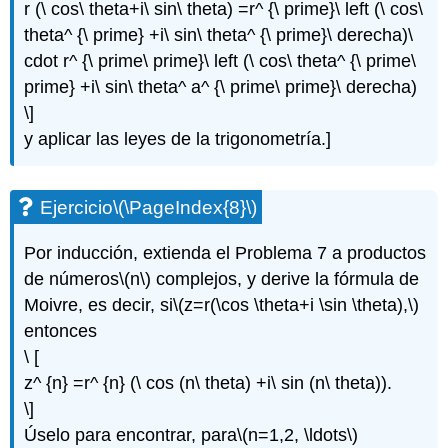
r (\ cos\ theta+i\ sin\ theta) =r^ {\ prime}\ left (\ cos\
theta^ {\ prime} +i\ sin\ theta^ {\ prime}\ derecha)\
cdot r^ {\ prime\ prime}\ left (\ cos\ theta^ {\ prime\
prime} +i\ sin\ theta^ a^ {\ prime\ prime}\ derecha)
\]
y aplicar las leyes de la trigonometría.]
Ejercicio
\(\PageIndex{8}\)
Por inducción, extienda el Problema 7 a productos
de números
\(n\)
complejos, y derive la fórmula de
Moivre, es decir, si
\(z=r(\cos \theta+i \sin \theta),\)
entonces
\ [
z^ {n} =r^ {n} (\ cos (n\ theta) +i\ sin (n\ theta)).
\]
Úselo para encontrar, para
\(n=1,2, \ldots\)