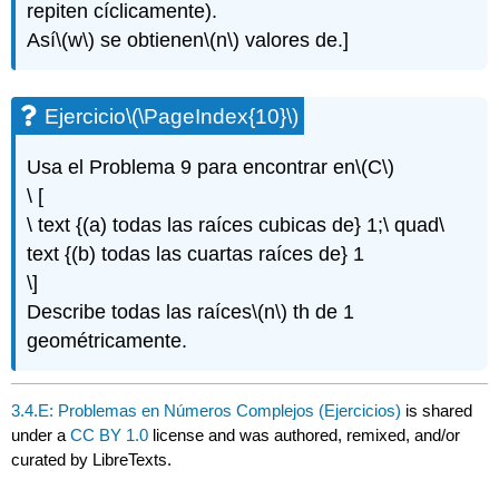
repiten cíclicamente).
Así
\(w\)
se obtienen
\(n\)
valores de.]
Ejercicio
\(\PageIndex{10}\)
Usa el Problema 9 para encontrar en
\(C\)
\ [
\ text {(a) todas las raíces cubicas de} 1;\ quad\
text {(b) todas las cuartas raíces de} 1
\]
Describe todas las raíces
\(n\)
th de 1
geométricamente.
3.4.E: Problemas en Números Complejos (Ejercicios)
is shared
under a
CC BY 1.0
license and was authored, remixed, and/or
curated by LibreTexts.