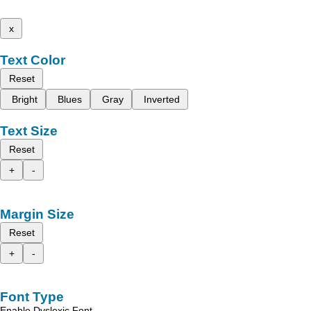
x
Text Color
Reset
Bright
Blues
Gray
Inverted
Text Size
Reset
+
-
Margin Size
Reset
+
-
Font Type
Enable Dyslexic Font