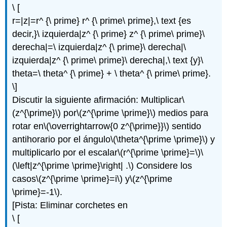
\ [
r=|z|=r^ {\ prime} r^ {\ prime\ prime},\ text {es
decir,}\ izquierda|z^ {\ prime} z^ {\ prime\ prime}\
derecha|=\ izquierda|z^ {\ prime}\ derecha|\
izquierda|z^ {\ prime\ prime}\ derecha|,\ text {y}\
theta=\ theta^ {\ prime} + \ theta^ {\ prime\ prime}.
\]
Discutir la siguiente afirmación: Multiplicar
\
(z^{\prime}\)
por
\(z^{\prime \prime}\)
medios para
rotar en
\(\overrightarrow{0 z^{\prime}}\)
sentido
antihorario por el ángulo
\(\theta^{\prime \prime}\)
y
multiplicarlo por el escalar
\(r^{\prime \prime}=\)
\
(\left|z^{\prime \prime}\right| .\)
Considere los
casos
\(z^{\prime \prime}=i\)
y
\(z^{\prime
\prime}=-1\)
.
[Pista: Eliminar corchetes en
\ [