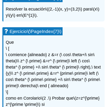
Resolver la ecuación
\((2,-1)(x, y)=(3,2)\)
para
\(x\)
y
\(y\)
en
\(E^{1}\)
.
Ejercicio
\(\PageIndex{7}\)
Que
\ [
\ comience {alineado} z &=r (\ cos\ theta+i\ sin\
theta)\\ z^ {\ prime} &=r^ {\ prime}\ left (\ cos\
theta^ {\ prime} +i\ sin\ theta^ {\ prime}\ right),\ text
{y}\\ z^ {\ prime\ prime} &=r^ {prime\ prime}\ left (\
cos\ theta^ {\ prime\ prime} +i\ sin\ theta^ {\ prime\
prime}\ derecha)\ end { alineado}
\]
como en Corolario
\(2 .\)
Probar que
\(z=z^{\prime}
z^{\prime \prime}\)
si