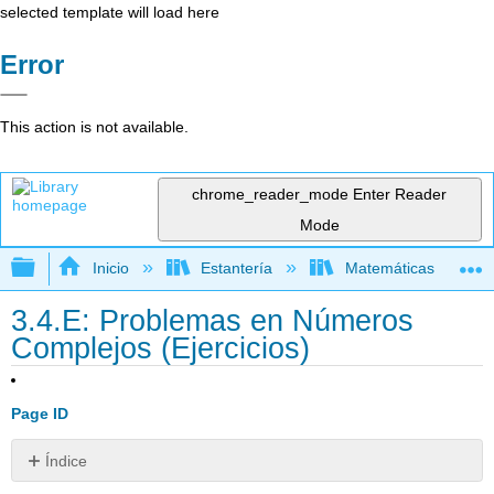
selected template will load here
Error
This action is not available.
chrome_reader_mode
Enter Reader
Mode
Expandir/contraer jerarquía global
Inicio
Estantería
Matemáticas
3.4.E: Problemas en Números
Complejos (Ejercicios)
Page ID
Índice
Ejercicio\