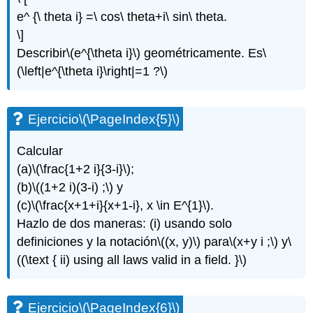
e^ {\ theta i} =\ cos\ theta+i\ sin\ theta.
\]
Describir
\(e^{\theta i}\)
geométricamente. Es
\
(\left|e^{\theta i}\right|=1 ?\)
Ejercicio
\(\PageIndex{5}\)
Calcular
(a)
\(\frac{1+2 i}{3-i}\)
;
(b)
\((1+2 i)(3-i) ;\)
y
(c)
\(\frac{x+1+i}{x+1-i}, x \in E^{1}\)
.
Hazlo de dos maneras: (i) usando solo
definiciones y la notación
\((x, y)\)
para
\(x+y i ;\)
y
\
((\text { ii) using all laws valid in a field. }\)
Ejercicio
\(\PageIndex{6}\)