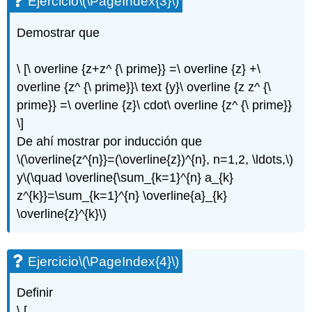
Ejercicio
\(\PageIndex{3}\)
(\PageIndex{10}\)
Demostrar que
\ [\ overline {z+z^ {\ prime}} =\ overline {z} +\
overline {z^ {\ prime}}\ text {y}\ overline {z z^ {\
prime}} =\ overline {z}\ cdot\ overline {z^ {\ prime}}
\]
De ahí mostrar por inducción que
\(\overline{z^{n}}=(\overline{z})^{n}, n=1,2, \ldots,\)
y
\(\quad \overline{\sum_{k=1}^{n} a_{k}
z^{k}}=\sum_{k=1}^{n} \overline{a}_{k}
\overline{z}^{k}\)
Ejercicio
\(\PageIndex{4}\)
Definir
\ [