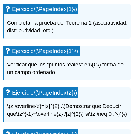
(\PageIndex{1}\)
Ejercicio
\(\PageIndex{1}\)
Ejercicio\
(\PageIndex{1'}\)
Completar la prueba del Teorema 1 (asociatividad,
Ejercicio\
distributividad, etc.).
(\PageIndex{2}\)
Ejercicio\
(\PageIndex{3}\)
Ejercicio
\(\PageIndex{1'}\)
Ejercicio\
(\PageIndex{4}\)
Verificar que los “puntos reales” en
\(C\)
forma de
Ejercicio\
(\PageIndex{5}\)
un campo ordenado.
Ejercicio\
(\PageIndex{6}\)
Ejercicio\
Ejercicio
\(\PageIndex{2}\)
(\PageIndex{7}\)
Ejercicio\
\(z \overline{z}=|z|^{2} .\)
Demostrar que Deducir
(\PageIndex{8}\)
que
\(z^{-1}=\overline{z} /|z|^{2}\)
si
\(z \neq 0 .^{4}\)
Ejercicio\
(\PageIndex{9}\)
Ejercicio\