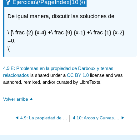
Ejercicio
\(\PageIndex{10'}\)
De igual manera, discutir las soluciones de
\ [\ frac {2} {x-4} +\ frac {9} {x-1} +\ frac {1} {x-2}
=0.
\]
4.9.E: Problemas en la propiedad de Darboux y temas
relacionados
is shared under a
CC BY 1.0
license and was
authored, remixed, and/or curated by LibreTexts.
Volver arriba
4.9: La propiedad de valor intermedio
4.10: Arcos y Curvas. Conjuntos Conectados