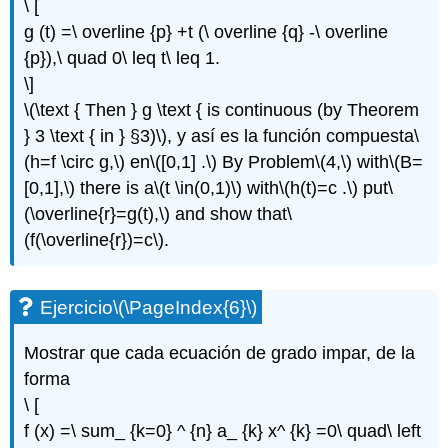
\ [
g (t) =\ overline {p} +t (\ overline {q} -\ overline
{p}),\ quad 0\ leq t\ leq 1.
\]
\(\text { Then } g \text { is continuous (by Theorem
} 3 \text { in } §3)\)
, y así es la función compuesta
\
(h=f \circ g,\)
en
\([0,1] .\)
By Problem
\(4,\)
with
\(B=
[0,1],\)
there is a
\(t \in(0,1)\)
with
\(h(t)=c .\)
put
\
(\overline{r}=g(t),\)
and show that
\
(f(\overline{r})=c\)
.
Ejercicio
\(\PageIndex{6}\)
Mostrar que cada ecuación de grado impar, de la
forma
\ [
f (x) =\ sum_ {k=0} ^ {n} a_ {k} x^ {k} =0\ quad\ left