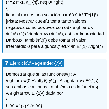
(n=2 m-1, a_ {n}\ neq 0\ right),
\]
tiene al menos una solución para
\(x\)
in
\(E^{1}\)
.
[Pista: Mostrar que
\(f\)
toma tanto valores
negativos como positivos como
\(x \rightarrow-
\infty\)
o
\(x \rightarrow+\infty\)
; así por la propiedad
Darboux, también
\(f\)
debe tomar el valor
intermedio 0 para algunos
\(\left.x \in E^{1} .\right]\)
Ejercicio
\(\PageIndex{7}\)
Demostrar que si las funciones
\(f : A
\rightarrow(0,+\infty)\)
y
\(g : A \rightarrow E^{1}\)
son ambas continuas, también lo es la función
\(h :
A \rightarrow E^{1}\)
dada por
\ [
h (x) =f (x) ^ {g (x)}.