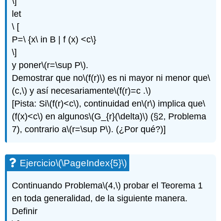
\]
let
\ [
P=\ {x\ in B | f (x) <c\}
\]
y poner
\(r=\sup P\)
.
Demostrar que no
\(f(r)\)
es ni mayor ni menor que
\
(c,\)
y así necesariamente
\(f(r)=c .\)
[Pista: Si
\(f(r)<c\)
, continuidad en
\(r\)
implica que
\
(f(x)<c\)
en algunos
\(G_{r}(\delta)\)
(§2, Problema
7), contrario a
\(r=\sup P\)
. (¿Por qué?)]
Ejercicio
\(\PageIndex{5}\)
Continuando Problema
\(4,\)
probar el Teorema 1
en toda generalidad, de la siguiente manera.
Definir