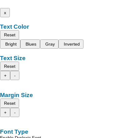
x
Text Color
Reset
Bright
Blues
Gray
Inverted
Text Size
Reset
+
-
Margin Size
Reset
+
-
Font Type
Enable Dyslexic Font