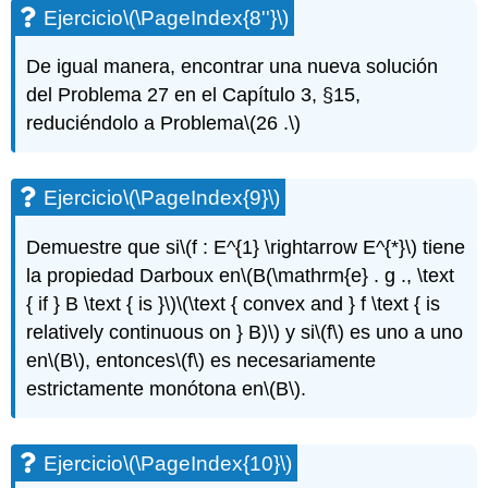
Ejercicio
\(\PageIndex{8''}\)
De igual manera, encontrar una nueva solución
del Problema 27 en el Capítulo 3, §15,
reduciéndolo a Problema
\(26 .\)
Ejercicio
\(\PageIndex{9}\)
Demuestre que si
\(f : E^{1} \rightarrow E^{*}\)
tiene
la propiedad Darboux en
\(B(\mathrm{e} . g ., \text
{ if } B \text { is }\)
\(\text { convex and } f \text { is
relatively continuous on } B)\)
y si
\(f\)
es uno a uno
en
\(B\)
, entonces
\(f\)
es necesariamente
estrictamente monótona en
\(B\)
.
Ejercicio
\(\PageIndex{10}\)