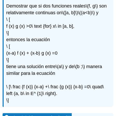
Demostrar que si dos funciones reales
\(f, g\)
son
relativamente continuas on
\([a, b]\)
\((a<b)\)
y
\ [
f (x) g (x) >0\ text {for} x\ in [a, b],
\]
entonces la ecuación
\ [
(x-a) f (x) + (x-b) g (x) =0
\]
tiene una solución entre
\(a\)
y de
\(b ;\)
manera
similar para la ecuación
\ [\ frac {f (x)} {x-a} +\ frac {g (x)} {x-b} =0\ quad\
left (a, b\ in E^ {1}\ right).
\]