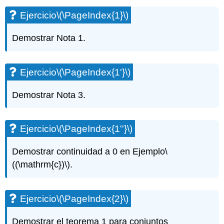
(\PageIndex{1}\)
Ejercicio
\(\PageIndex{1}\)
Ejercicio\
(\PageIndex{1'}\)
Demostrar Nota 1.
Ejercicio\
(\PageIndex{1''}\)
Ejercicio\
Ejercicio
\(\PageIndex{1'}\)
(\PageIndex{2}\)
Ejercicio\
Demostrar Nota 3.
(\PageIndex{3}\)
Ejercicio\
(\PageIndex{4}\)
Ejercicio
\(\PageIndex{1''}\)
Ejercicio\
(\PageIndex{5}\)
Demostrar continuidad a 0 en Ejemplo
\
Ejercicio\
(\PageIndex{6}\)
((\mathrm{c})\)
.
Ejercicio\
(\PageIndex{7}\)
Ejercicio\
Ejercicio
\(\PageIndex{2}\)
(\PageIndex{8}\)
Ejercicio\
Demostrar el teorema 1 para conjuntos