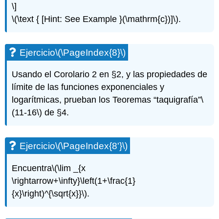
\]
\(\text { [Hint: See Example }(\mathrm{c})]\)
.
Ejercicio
\(\PageIndex{8}\)
Usando el Corolario 2 en §2, y las propiedades de
límite de las funciones exponenciales y
logarítmicas, prueban los Teoremas “taquigrafía”
\
(11-16\)
de §4.
Ejercicio
\(\PageIndex{8'}\)
Encuentra
\(\lim _{x
\rightarrow+\infty}\left(1+\frac{1}
{x}\right)^{\sqrt{x}}\)
.