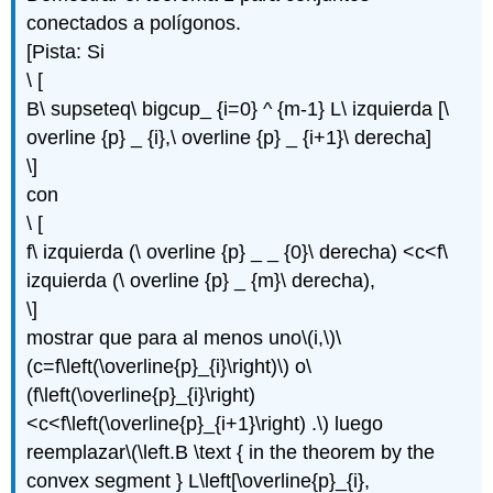
(\PageIndex{8'}\)
conectados a polígonos.
Ejercicio\
[Pista: Si
(\PageIndex{8''}\)
\ [
Ejercicio\
(\PageIndex{9}\)
B\ supseteq\ bigcup_ {i=0} ^ {m-1} L\ izquierda [\
Ejercicio\
overline {p} _ {i},\ overline {p} _ {i+1}\ derecha]
(\PageIndex{10}\)
\]
Ejercicio\
con
(\PageIndex{10'}\)
\ [
f\ izquierda (\ overline {p} _ _ {0}\ derecha) <c<f\
izquierda (\ overline {p} _ {m}\ derecha),
\]
mostrar que para al menos uno
\(i,\)
\
(c=f\left(\overline{p}_{i}\right)\)
o
\
(f\left(\overline{p}_{i}\right)
<c<f\left(\overline{p}_{i+1}\right) .\)
luego
reemplazar
\(\left.B \text { in the theorem by the
convex segment } L\left[\overline{p}_{i},