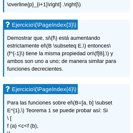
\overline{p}_{i+1}\right] .\right]\)
Ejercicio
\(\PageIndex{3}\)
Demostrar que, si
\(f\)
está aumentando
estrictamente el
\(B \subseteq E,\)
entonces
\
(f^{-1}\)
tiene la misma propiedad on
\(f[B],\)
y
ambos son uno a uno; de manera similar para
funciones decrecientes.
Ejercicio
\(\PageIndex{4}\)
Para las funciones sobre el
\(B=[a, b] \subset
E^{1},\)
Teorema 1 se puede probar así: Si
\ [
f (a) <c<f (b),