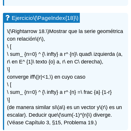
Ejercicio
\(\PageIndex{18}\)
\(\Rightarrow 18.\)
Mostrar que la serie geométrica
con relación
\(r\)
,
\ [
\ sum_ {n=0} ^ {\ infty} a r^ {n}\ quad\ izquierda (a,
r\ en E^ {1}\ texto {o} a, r\ en C\ derecha),
\]
converge iff
\(|r|<1,\)
en cuyo caso
\ [
\ sum_ {n=0} ^ {\ infty} a r^ {n} =\ frac {a} {1-r}
\]
(de manera similar si
\(a\)
es un vector y
\(r\)
es un
escalar). Deducir que
\(\sum(-1)^{n}\)
diverge.
(Véase Capítulo 3, §15, Problema 19.)