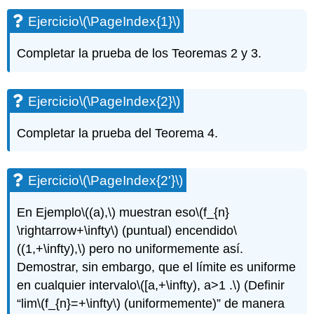
(\PageIndex{1}\)
Ejercicio
\(\PageIndex{1}\)
Ejercicio\
(\PageIndex{2}\)
Completar la prueba de los Teoremas 2 y 3.
Ejercicio\
(\PageIndex{2'}\)
Ejercicio\
Ejercicio
\(\PageIndex{2}\)
(\PageIndex{3}\)
Ejercicio\
Completar la prueba del Teorema 4.
(\PageIndex{4}\)
Ejercicio\
(\PageIndex{5}\)
Ejercicio
\(\PageIndex{2'}\)
Ejercicio\
(\PageIndex{6}\)
En Ejemplo
\((a),\)
muestran eso
\(f_{n}
Ejercicio\
(\PageIndex{7}\)
\rightarrow+\infty\)
(puntual) encendido
\
Ejercicio\
((1,+\infty),\)
pero no uniformemente así.
(\PageIndex{8}\)
Demostrar, sin embargo, que el límite es uniforme
Ejercicio\
en cualquier intervalo
\([a,+\infty), a>1 .\)
(Definir
(\PageIndex{9}\)
“lim
\(f_{n}=+\infty\)
(uniformemente)” de manera
Ejercicio\