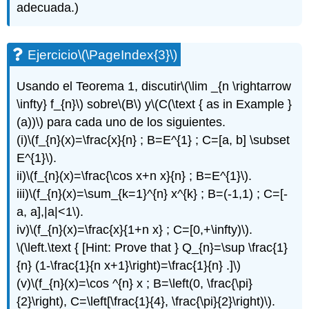
(\PageIndex{10}\)
adecuada.)
Ejercicio\
(\PageIndex{11}\)
Ejercicio\
Ejercicio
\(\PageIndex{3}\)
(\PageIndex{12}\)
Ejercicio\
Usando el Teorema 1, discutir
\(\lim _{n \rightarrow
(\PageIndex{13}\)
\infty} f_{n}\)
sobre
\(B\)
y
\(C(\text { as in Example }
Ejercicio\
(a))\)
para cada uno de los siguientes.
(\PageIndex{14}\)
(i)
\(f_{n}(x)=\frac{x}{n} ; B=E^{1} ; C=[a, b] \subset
Ejercicio\
(\PageIndex{15}\)
E^{1}\)
.
Ejercicio\
ii)
\(f_{n}(x)=\frac{\cos x+n x}{n} ; B=E^{1}\)
.
(\PageIndex{16}\)
iii)
\(f_{n}(x)=\sum_{k=1}^{n} x^{k} ; B=(-1,1) ; C=[-
Ejercicio\
a, a],|a|<1\)
.
(\PageIndex{17}\)
iv)
\(f_{n}(x)=\frac{x}{1+n x} ; C=[0,+\infty)\)
.
Ejercicio\
(\PageIndex{18}\)
\(\left.\text { [Hint: Prove that } Q_{n}=\sup \frac{1}
Ejercicio\
{n} (1-\frac{1}{n x+1}\right)=\frac{1}{n} .]\)
(\PageIndex{19}\)
(v)
\(f_{n}(x)=\cos ^{n} x ; B=\left(0, \frac{\pi}
Ejercicio\
{2}\right), C=\left[\frac{1}{4}, \frac{\pi}{2}\right)\)
.
(\PageIndex{20}\)