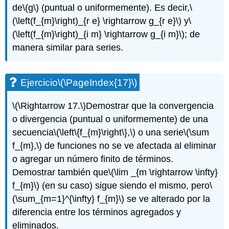
de
\(g\)
(puntual o uniformemente). Es decir,
\
(\left(f_{m}\right)_{r e} \rightarrow g_{r e}\)
y
\
(\left(f_{m}\right)_{i m} \rightarrow g_{i m}\)
; de
manera similar para series.
Ejercicio
\(\PageIndex{17}\)
\(\Rightarrow 17.\)
Demostrar que la convergencia
o divergencia (puntual o uniformemente) de una
secuencia
\(\left\{f_{m}\right\},\)
o una serie
\(\sum
f_{m},\)
de funciones no se ve afectada al eliminar
o agregar un número finito de términos.
Demostrar también que
\(\lim _{m \rightarrow \infty}
f_{m}\)
(en su caso) sigue siendo el mismo, pero
\
(\sum_{m=1}^{\infty} f_{m}\)
se ve alterado por la
diferencia entre los términos agregados y
eliminados.