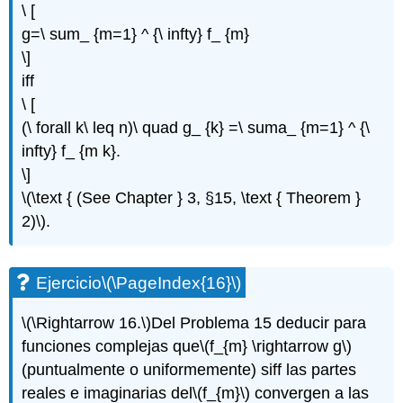
\ [
g=\ sum_ {m=1} ^ {\ infty} f_ {m}
\]
iff
\ [
(\ forall k\ leq n)\ quad g_ {k} =\ suma_ {m=1} ^ {\
infty} f_ {m k}.
\]
\(\text { (See Chapter } 3, §15, \text { Theorem }
2)\)
.
Ejercicio
\(\PageIndex{16}\)
\(\Rightarrow 16.\)
Del Problema 15 deducir para
funciones complejas que
\(f_{m} \rightarrow g\)
(puntualmente o uniformemente) siff las partes
reales e imaginarias del
\(f_{m}\)
convergen a las