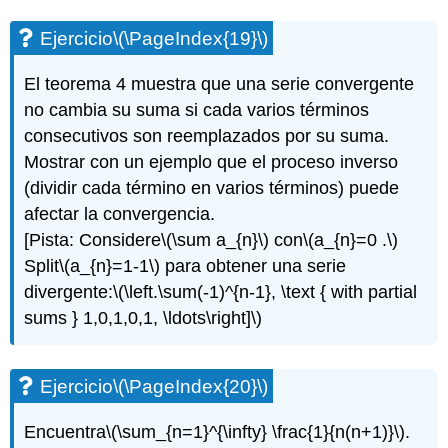
Ejercicio
\(\PageIndex{19}\)
El teorema 4 muestra que una serie convergente
no cambia su suma si cada varios términos
consecutivos son reemplazados por su suma.
Mostrar con un ejemplo que el proceso inverso
(dividir cada término en varios términos) puede
afectar la convergencia.
[Pista: Considere
\(\sum a_{n}\)
con
\(a_{n}=0 .\)
Split
\(a_{n}=1-1\)
para obtener una serie
divergente:
\(\left.\sum(-1)^{n-1}, \text { with partial
sums } 1,0,1,0,1, \ldots\right]\)
Ejercicio
\(\PageIndex{20}\)
Encuentra
\(\sum_{n=1}^{\infty} \frac{1}{n(n+1)}\)
.