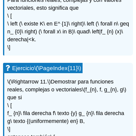
vectoriales, esto significa que
\ [
\ left (\ existe K\ en E^ {1}\ right)\ left (\ forall n\ geq
n_ {0}\ right) (\ forall x\ in B)\ quad\ left|f_ {n} (x)\
derecha|<k.
\]
Ejercicio
\(\PageIndex{11}\)
\(\Rightarrow 11.\)
Demostrar para funciones
reales, complejas o vectoriales
\(f_{n}, f, g_{n}, g\)
que si
\ [
f_ {n}\ fila derecha f\ texto {y} g_ {n}\ fila derecha
g\ texto {(uniformemente) en} B,
\]