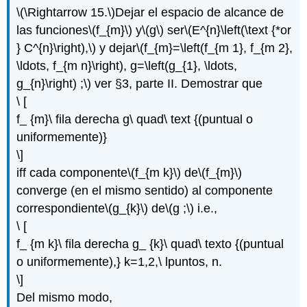
\(\Rightarrow 15.\)
Dejar el espacio de alcance de
las funciones
\(f_{m}\)
y
\(g\)
ser
\(E^{n}\left(\text {*or
} C^{n}\right),\)
y dejar
\(f_{m}=\left(f_{m 1}, f_{m 2},
\ldots, f_{m n}\right), g=\left(g_{1}, \ldots,
g_{n}\right) ;\)
ver §3, parte II. Demostrar que
\ [
f_ {m}\ fila derecha g\ quad\ text {(puntual o
uniformemente)}
\]
iff cada componente
\(f_{m k}\)
de
\(f_{m}\)
converge (en el mismo sentido) al componente
correspondiente
\(g_{k}\)
de
\(g ;\)
i.e.,
\ [
f_ {m k}\ fila derecha g_ {k}\ quad\ texto {(puntual
o uniformemente),} k=1,2,\ lpuntos, n.
\]
Del mismo modo,