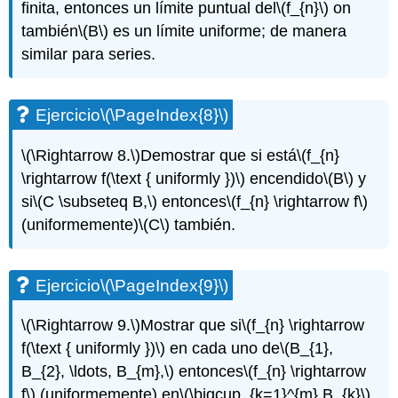
finita, entonces un límite puntual del
\(f_{n}\)
on
también
\(B\)
es un límite uniforme; de manera
similar para series.
Ejercicio
\(\PageIndex{8}\)
\(\Rightarrow 8.\)
Demostrar que si está
\(f_{n}
\rightarrow f(\text { uniformly })\)
encendido
\(B\)
y
si
\(C \subseteq B,\)
entonces
\(f_{n} \rightarrow f\)
(uniformemente)
\(C\)
también.
Ejercicio
\(\PageIndex{9}\)
\(\Rightarrow 9.\)
Mostrar que si
\(f_{n} \rightarrow
f(\text { uniformly })\)
en cada uno de
\(B_{1},
B_{2}, \ldots, B_{m},\)
entonces
\(f_{n} \rightarrow
f\)
(uniformemente) en
\(\bigcup_{k=1}^{m} B_{k}\)
.