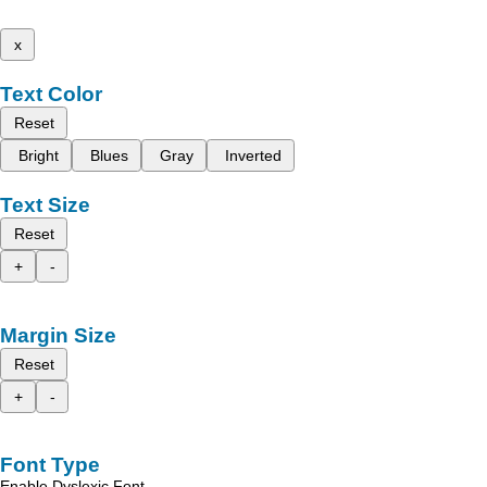
x
Text Color
Reset
Bright
Blues
Gray
Inverted
Text Size
Reset
+
-
Margin Size
Reset
+
-
Font Type
Enable Dyslexic Font