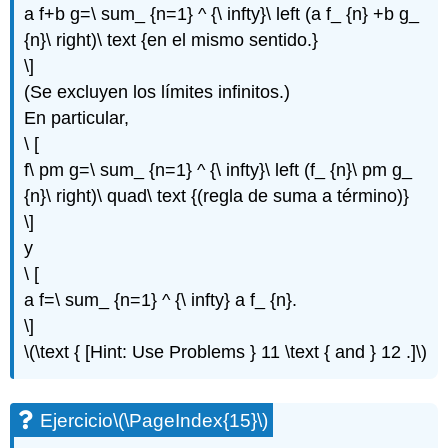
a f+b g=\ sum_ {n=1} ^ {\ infty}\ left (a f_ {n} +b g_
{n}\ right)\ text {en el mismo sentido.}
\]
(Se excluyen los límites infinitos.)
En particular,
\ [
f\ pm g=\ sum_ {n=1} ^ {\ infty}\ left (f_ {n}\ pm g_
{n}\ right)\ quad\ text {(regla de suma a término)}
\]
y
\ [
a f=\ sum_ {n=1} ^ {\ infty} a f_ {n}.
\]
\(\text { [Hint: Use Problems } 11 \text { and } 12 .]\)
Ejercicio
\(\PageIndex{15}\)