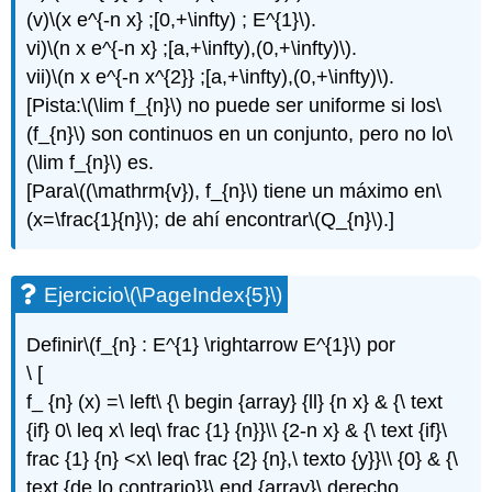
(v)
\(x e^{-n x} ;[0,+\infty) ; E^{1}\)
.
vi)
\(n x e^{-n x} ;[a,+\infty),(0,+\infty)\)
.
vii)
\(n x e^{-n x^{2}} ;[a,+\infty),(0,+\infty)\)
.
[Pista:
\(\lim f_{n}\)
no puede ser uniforme si los
\
(f_{n}\)
son continuos en un conjunto, pero no lo
\
(\lim f_{n}\)
es.
[Para
\((\mathrm{v}), f_{n}\)
tiene un máximo en
\
(x=\frac{1}{n}\)
; de ahí encontrar
\(Q_{n}\)
.]
Ejercicio
\(\PageIndex{5}\)
Definir
\(f_{n} : E^{1} \rightarrow E^{1}\)
por
\ [
f_ {n} (x) =\ left\ {\ begin {array} {ll} {n x} & {\ text
{if} 0\ leq x\ leq\ frac {1} {n}}\\ {2-n x} & {\ text {if}\
frac {1} {n} <x\ leq\ frac {2} {n},\ texto {y}}\\ {0} & {\
text {de lo contrario}}\ end {array}\ derecho.