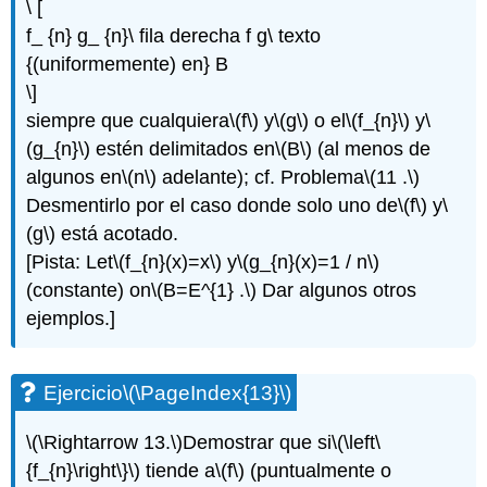
\ [
f_ {n} g_ {n}\ fila derecha f g\ texto
{(uniformemente) en} B
\]
siempre que cualquiera
\(f\)
y
\(g\)
o el
\(f_{n}\)
y
\
(g_{n}\)
estén delimitados en
\(B\)
(al menos de
algunos en
\(n\)
adelante); cf. Problema
\(11 .\)
Desmentirlo por el caso donde solo uno de
\(f\)
y
\
(g\)
está acotado.
[Pista: Let
\(f_{n}(x)=x\)
y
\(g_{n}(x)=1 / n\)
(constante) on
\(B=E^{1} .\)
Dar algunos otros
ejemplos.]
Ejercicio
\(\PageIndex{13}\)
\(\Rightarrow 13.\)
Demostrar que si
\(\left\
{f_{n}\right\}\)
tiende a
\(f\)
(puntualmente o