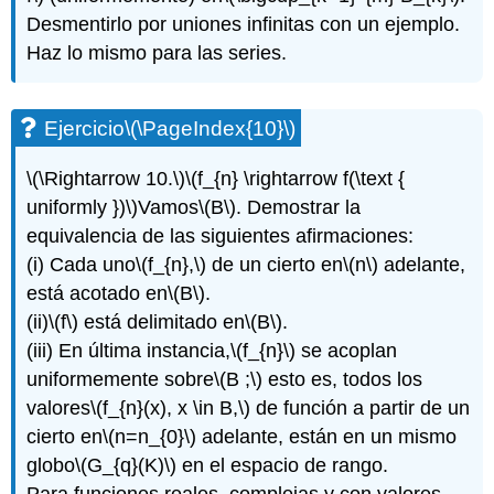
Desmentirlo por uniones infinitas con un ejemplo.
Haz lo mismo para las series.
Ejercicio
\(\PageIndex{10}\)
\(\Rightarrow 10.\)
\(f_{n} \rightarrow f(\text {
uniformly })\)
Vamos
\(B\)
. Demostrar la
equivalencia de las siguientes afirmaciones:
(i) Cada uno
\(f_{n},\)
de un cierto en
\(n\)
adelante,
está acotado en
\(B\)
.
(ii)
\(f\)
está delimitado en
\(B\)
.
(iii) En última instancia,
\(f_{n}\)
se acoplan
uniformemente sobre
\(B ;\)
esto es, todos los
valores
\(f_{n}(x), x \in B,\)
de función a partir de un
cierto en
\(n=n_{0}\)
adelante, están en un mismo
globo
\(G_{q}(K)\)
en el espacio de rango.
Para funciones reales, complejas y con valores