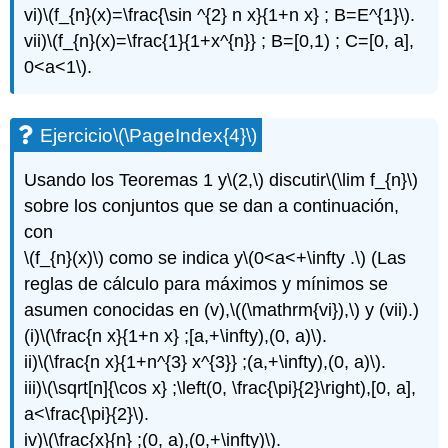
vi)
\(f_{n}(x)=\frac{\sin ^{2} n x}{1+n x} ; B=E^{1}\)
.
Ejercicio\
(\PageIndex{21}\)
vii)
\(f_{n}(x)=\frac{1}{1+x^{n}} ; B=[0,1) ; C=[0, a],
0<a<1\)
.
Ejercicio
\(\PageIndex{4}\)
Usando los Teoremas 1 y
\(2,\)
discutir
\(\lim f_{n}\)
sobre los conjuntos que se dan a continuación,
con
\(f_{n}(x)\)
como se indica y
\(0<a<+\infty .\)
(Las
reglas de cálculo para máximos y mínimos se
asumen conocidas en (v),
\((\mathrm{vi}),\)
y (vii).)
(i)
\(\frac{n x}{1+n x} ;[a,+\infty),(0, a)\)
.
ii)
\(\frac{n x}{1+n^{3} x^{3}} ;(a,+\infty),(0, a)\)
.
iii)
\(\sqrt[n]{\cos x} ;\left(0, \frac{\pi}{2}\right),[0, a],
a<\frac{\pi}{2}\)
.
iv)
\(\frac{x}{n} ;(0, a),(0,+\infty)\)
.