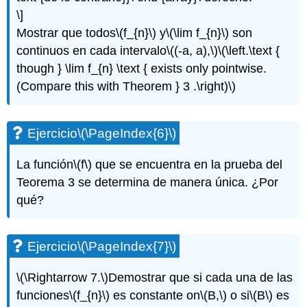
\]
Mostrar que todos
\(f_{n}\)
y
\(\lim f_{n}\)
son
continuos en cada intervalo
\((-a, a),\)
\(\left.\text {
though } \lim f_{n} \text { exists only pointwise.
(Compare this with Theorem } 3 .\right)\)
Ejercicio
\(\PageIndex{6}\)
La función
\(f\)
que se encuentra en la prueba del
Teorema 3 se determina de manera única. ¿Por
qué?
Ejercicio
\(\PageIndex{7}\)
\(\Rightarrow 7.\)
Demostrar que si cada una de las
funciones
\(f_{n}\)
es constante on
\(B,\)
o si
\(B\)
es