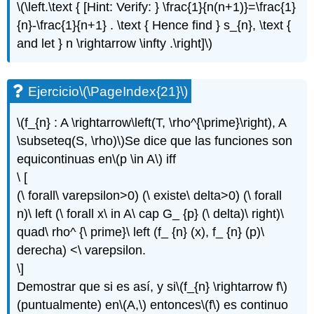
\(\left.\text { [Hint: Verify: } \frac{1}{n(n+1)}=\frac{1}
{n}-\frac{1}{n+1} . \text { Hence find } s_{n}, \text {
and let } n \rightarrow \infty .\right]\)
Ejercicio
\(\PageIndex{21}\)
\(f_{n} : A \rightarrow\left(T, \rho^{\prime}\right), A
\subseteq(S, \rho)\)
Se dice que las funciones son
equicontinuas en
\(p \in A\)
iff
\ [
(\ forall\ varepsilon>0) (\ existe\ delta>0) (\ forall
n)\ left (\ forall x\ in A\ cap G_ {p} (\ delta)\ right)\
quad\ rho^ {\ prime}\ left (f_ {n} (x), f_ {n} (p)\
derecha) <\ varepsilon.
\]
Demostrar que si es así, y si
\(f_{n} \rightarrow f\)
(puntualmente) en
\(A,\)
entonces
\(f\)
es continuo