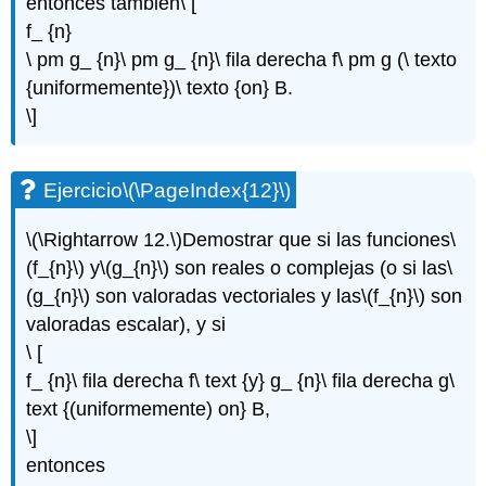
entonces también\ [
f_ {n}
\ pm g_ {n}\ pm g_ {n}\ fila derecha f\ pm g (\ texto
{uniformemente})\ texto {on} B.
\]
Ejercicio
\(\PageIndex{12}\)
\(\Rightarrow 12.\)
Demostrar que si las funciones
\
(f_{n}\)
y
\(g_{n}\)
son reales o complejas (o si las
\
(g_{n}\)
son valoradas vectoriales y las
\(f_{n}\)
son
valoradas escalar), y si
\ [
f_ {n}\ fila derecha f\ text {y} g_ {n}\ fila derecha g\
text {(uniformemente) on} B,
\]
entonces