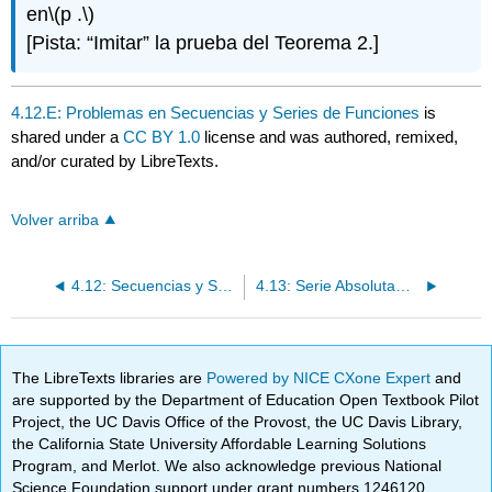
en
\(p .\)
[Pista: “Imitar” la prueba del Teorema 2.]
4.12.E: Problemas en Secuencias y Series de Funciones
is
shared under a
CC BY 1.0
license and was authored, remixed,
and/or curated by LibreTexts.
Volver arriba
4.12: Secuencias y Series de Funciones
4.13: Serie Absolutamente Convergente. Serie Power
The LibreTexts libraries are
Powered by NICE CXone Expert
and
are supported by the Department of Education Open Textbook Pilot
Project, the UC Davis Office of the Provost, the UC Davis Library,
the California State University Affordable Learning Solutions
Program, and Merlot. We also acknowledge previous National
Science Foundation support under grant numbers 1246120,