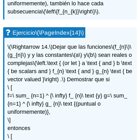
uniformemente), también lo hace cada
subsecuencia
\(\left\{f_{n_{k}}\right\}\)
.
Ejercicio
\(\PageIndex{14}\)
\(\Rightarrow 14.\)
Dejar que las funciones
\(f_{n}\)
\
(g_{n}\)
y y las constantes
\(a\)
y
\(b\)
sean reales o
complejas
\(\left.\text { (or let } a \text { and } b \text
{ be scalars and } f_{n} \text { and } g_{n} \text { be
vector valued }\right) .\)
Demostrar que si
\ [
f=\ sum_ {n=1} ^ {\ infty} f_ {n}\ text {y} g=\ sum_
{n=1} ^ {\ infty} g_ {n}\ text {(puntual o
uniformemente)},
\]
entonces
\ [