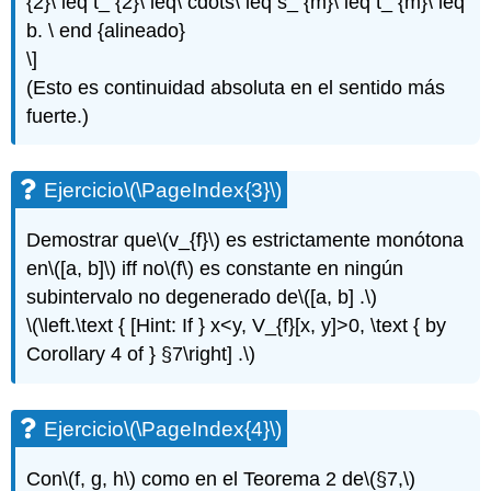
{2}\ leq t_ {2}\ leq\ cdots\ leq s_ {m}\ leq t_ {m}\ leq
b. \ end {alineado}
\]
(Esto es continuidad absoluta en el sentido más
fuerte.)
Ejercicio
\(\PageIndex{3}\)
Demostrar que
\(v_{f}\)
es estrictamente monótona
en
\([a, b]\)
iff no
\(f\)
es constante en ningún
subintervalo no degenerado de
\([a, b] .\)
\(\left.\text { [Hint: If } x<y, V_{f}[x, y]>0, \text { by
Corollary 4 of } §7\right] .\)
Ejercicio
\(\PageIndex{4}\)
Con
\(f, g, h\)
como en el Teorema 2 de
\(§7,\)