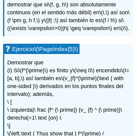
demostrar que si
\(f, g, h\)
son absolutamente
continuos (en el sentido más débil) en
\(I,\)
así son
\
(f \pm g, h f,\)
y
\(|f| ;\)
así también lo es
\(f / h\)
si
\
((\exists \varepsilon>0)|h| \geq \varepsilon\)
en
\(I\)
.
Ejercicio
\(\PageIndex{5}\)
Demostrar que
(i) Si
\(f^{\prime}\)
es finito y
\(\neq 0\)
encendido
\(I=
[a, b],\)
así también es
\(v_{f}^{\prime}(\text { with
one-sided }\)
derivados en los puntos finales del
intervalo); además,
\ [
\ izquierda|\ frac {f^ {\ prime}} {v_ {f} ^ {\ prime}}\
derecha|=1\ text {on} I.
\]
\(\left.\text { Thus show that } f^{\prime} /