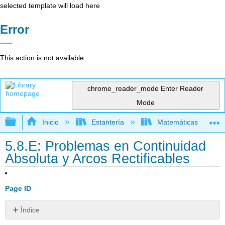
selected template will load here
Error
This action is not available.
chrome_reader_mode
Enter Reader
Mode
Expandir/contraer jerarquía global
Inicio
Estantería
Matemáticas
5.8.E: Problemas en Continuidad
Absoluta y Arcos Rectificables
Page ID
Índice
Ejercicio\