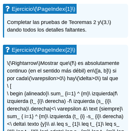
(\PageIndex{1}\)
Ejercicio
\(\PageIndex{1}\)
Ejercicio\
(\PageIndex{2}\)
Completar las pruebas de Teoremas 2 y
\(3,\)
Ejercicio\
dando todos los detalles faltantes.
(\PageIndex{3}\)
Ejercicio\
(\PageIndex{4}\)
Ejercicio
\(\PageIndex{2}\)
Ejercicio\
(\PageIndex{5}\)
\(\Rightarrow\)
Mostrar que
\(f\)
es absolutamente
continuo (en el sentido más débil) en
\([a, b]\)
si
por cada
\(\varepsilon>0\)
hay
\(\delta>0\)
tal que
\ [
\ begin {alineado}\ sum_ {i=1} ^ {m}\ izquierda|f\
izquierda (t_ {i}\ derecha) -f\ izquierda (s_ {i}\
derecha)\ derecha|<\ varepsilon &\ text {siempre}\
sum_ { i=1} ^ {m}\ izquierda (t_ {i} -s_ {i}\ derecha)
<\ delta\ texto {y}\\ a\ leq s_ {1}\ leq t_ {1}\ leq s_