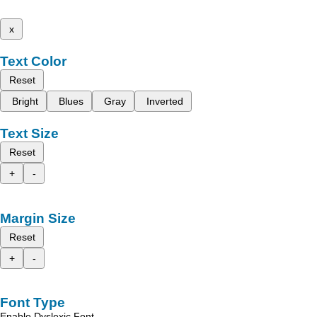
x
Text Color
Reset
Bright
Blues
Gray
Inverted
Text Size
Reset
+
-
Margin Size
Reset
+
-
Font Type
Enable Dyslexic Font