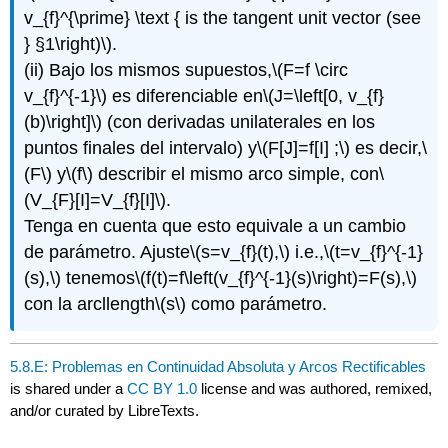
v_{f}^{\prime} \text { is the tangent unit vector (see
} §1\right)\)
.
(ii) Bajo los mismos supuestos,
\(F=f \circ
v_{f}^{-1}\)
es diferenciable en
\(J=\left[0, v_{f}
(b)\right]\)
(con derivadas unilaterales en los
puntos finales del intervalo) y
\(F[J]=f[I] ;\)
es decir,
\
(F\)
y
\(f\)
describir el mismo arco simple, con
\
(V_{F}[I]=V_{f}[I]\)
.
Tenga en cuenta que esto equivale a un cambio
de parámetro. Ajuste
\(s=v_{f}(t),\)
i.e.,
\(t=v_{f}^{-1}
(s),\)
tenemos
\(f(t)=f\left(v_{f}^{-1}(s)\right)=F(s),\)
con la arcllength
\(s\)
como parámetro.
5.8.E: Problemas en Continuidad Absoluta y Arcos Rectificables
is shared under a
CC BY 1.0
license and was authored, remixed,
and/or curated by LibreTexts.