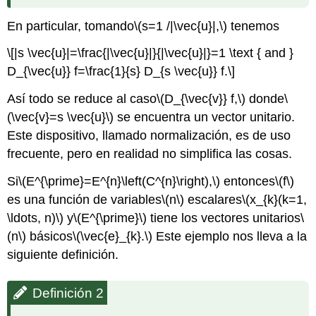
En particular, tomando
\(s=1 /|\vec{u}|,\)
tenemos
\[|s \vec{u}|=\frac{|\vec{u}|}{|\vec{u}|}=1 \text { and }
D_{\vec{u}} f=\frac{1}{s} D_{s \vec{u}} f.\]
Así todo se reduce al caso
\(D_{\vec{v}} f,\)
donde
\
(\vec{v}=s \vec{u}\)
se encuentra un vector unitario.
Este dispositivo, llamado normalización, es de uso
frecuente, pero en realidad no simplifica las cosas.
Si
\(E^{\prime}=E^{n}\left(C^{n}\right),\)
entonces
\(f\)
es una función de variables
\(n\)
escalares
\(x_{k}(k=1,
\ldots, n)\)
y
\(E^{\prime}\)
tiene los vectores unitarios
\
(n\)
básicos
\(\vec{e}_{k}.\)
Este ejemplo nos lleva a la
siguiente definición.
Definición 2