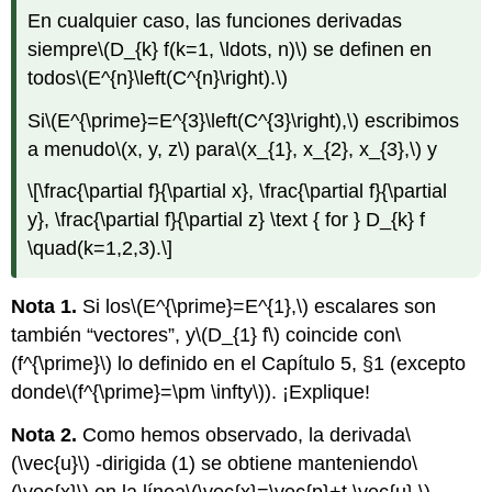
En cualquier caso, las funciones derivadas
siempre
\(D_{k} f(k=1, \ldots, n)\)
se definen en
todos
\(E^{n}\left(C^{n}\right).\)
Si
\(E^{\prime}=E^{3}\left(C^{3}\right),\)
escribimos
a menudo
\(x, y, z\)
para
\(x_{1}, x_{2}, x_{3},\)
y
\[\frac{\partial f}{\partial x}, \frac{\partial f}{\partial
y}, \frac{\partial f}{\partial z} \text { for } D_{k} f
\quad(k=1,2,3).\]
Nota 1.
Si los
\(E^{\prime}=E^{1},\)
escalares son
también “vectores”, y
\(D_{1} f\)
coincide con
\
(f^{\prime}\)
lo definido en el Capítulo 5, §1 (excepto
donde
\(f^{\prime}=\pm \infty\)
). ¡Explique!
Nota 2.
Como hemos observado, la derivada
\
(\vec{u}\)
-dirigida (1) se obtiene manteniendo
\
(\vec{x}\)
en la línea
\(\vec{x}=\vec{p}+t \vec{u}.\)