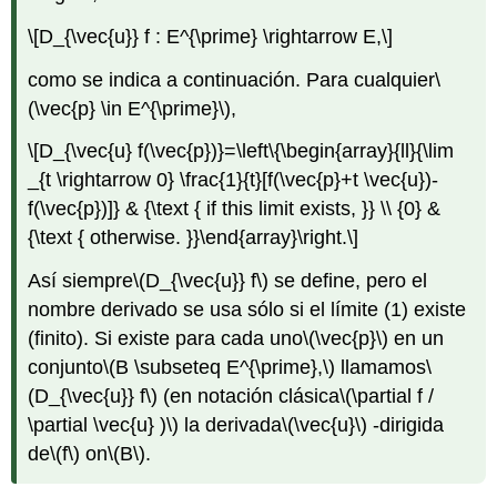
\[D_{\vec{u}} f : E^{\prime} \rightarrow E,\]
como se indica a continuación. Para cualquier
\
(\vec{p} \in E^{\prime}\)
,
\[D_{\vec{u} f(\vec{p})}=\left\{\begin{array}{ll}{\lim
_{t \rightarrow 0} \frac{1}{t}[f(\vec{p}+t \vec{u})-
f(\vec{p})]} & {\text { if this limit exists, }} \\ {0} &
{\text { otherwise. }}\end{array}\right.\]
Así siempre
\(D_{\vec{u}} f\)
se define, pero el
nombre derivado se usa sólo si el límite (1) existe
(finito). Si existe para cada uno
\(\vec{p}\)
en un
conjunto
\(B \subseteq E^{\prime},\)
llamamos
\
(D_{\vec{u}} f\)
(en notación clásica
\(\partial f /
\partial \vec{u} )\)
la derivada
\(\vec{u}\)
-dirigida
de
\(f\)
on
\(B\)
.