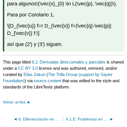
para algunos
\(\vec{x}_{0} \in L(\vec{p}, \vec{q})\)
.
Para por Corolario 1,
\[D_{\vec{u}} f=r D_{\vec{v}} f=|\vec{q}-\vec{p}|
D_{\vec{v}} f;\]
así que (2') y (3') siguen.
This page titled
6.1: Derivadas direccionales y parciales
is shared
under a
CC BY 3.0
license and was authored, remixed, and/or
curated by
Elias Zakon
(
The Trilla Group (support by Saylor
Foundation)
) via
source content
that was edited to the style and
standards of the LibreTexts platform.
Volver arriba
6: Diferenciación en Ey Otros Espacios Lineales Normados
6.1.E: Problemas en Derivadas Direccionales y Parciales