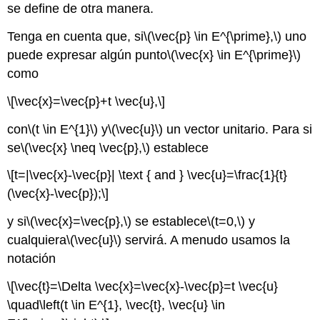
se define de otra manera.
Tenga en cuenta que, si
\(\vec{p} \in E^{\prime},\)
uno
puede expresar algún punto
\(\vec{x} \in E^{\prime}\)
como
\[\vec{x}=\vec{p}+t \vec{u},\]
con
\(t \in E^{1}\)
y
\(\vec{u}\)
un vector unitario. Para si
se
\(\vec{x} \neq \vec{p},\)
establece
\[t=|\vec{x}-\vec{p}| \text { and } \vec{u}=\frac{1}{t}
(\vec{x}-\vec{p});\]
y si
\(\vec{x}=\vec{p},\)
se establece
\(t=0,\)
y
cualquiera
\(\vec{u}\)
servirá. A menudo usamos la
notación
\[\vec{t}=\Delta \vec{x}=\vec{x}-\vec{p}=t \vec{u}
\quad\left(t \in E^{1}, \vec{t}, \vec{u} \in