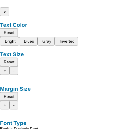
x
Text Color
Reset
Bright
Blues
Gray
Inverted
Text Size
Reset
+
-
Margin Size
Reset
+
-
Font Type
Enable Dyslexic Font