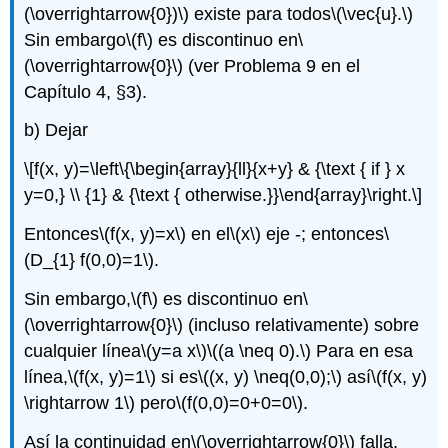
(\overrightarrow{0})\)
existe para todos
\(\vec{u}.\)
Sin embargo
\(f\)
es discontinuo en
\
(\overrightarrow{0}\)
(ver Problema 9 en el
Capítulo 4, §3).
b) Dejar
\[f(x, y)=\left\{\begin{array}{ll}{x+y} & {\text { if } x
y=0,} \\ {1} & {\text { otherwise.}}\end{array}\right.\]
Entonces
\(f(x, y)=x\)
en el
\(x\)
eje -; entonces
\
(D_{1} f(0,0)=1\)
.
Sin embargo,
\(f\)
es discontinuo en
\
(\overrightarrow{0}\)
(incluso relativamente) sobre
cualquier línea
\(y=a x\)
\((a \neq 0).\)
Para en esa
línea,
\(f(x, y)=1\)
si es
\((x, y) \neq(0,0);\)
así
\(f(x, y)
\rightarrow 1\)
pero
\(f(0,0)=0+0=0\)
.
Así la continuidad en
\(\overrightarrow{0}\)
falla.