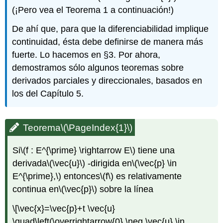
(¡Pero vea el Teorema 1 a continuación!)
De ahí que, para que la diferenciabilidad implique
continuidad, ésta debe definirse de manera más
fuerte. Lo hacemos en §3. Por ahora,
demostramos sólo algunos teoremas sobre
derivados parciales y direccionales, basados en
los del Capítulo 5.
Teorema
\(\PageIndex{1}\)
Si
\(f : E^{\prime} \rightarrow E\)
tiene una
derivada
\(\vec{u}\)
-dirigida en
\(\vec{p} \in
E^{\prime},\)
entonces
\(f\)
es relativamente
continua en
\(\vec{p}\)
sobre la línea
\[\vec{x}=\vec{p}+t \vec{u}
\quad\left(\overrightarrow{0} \neq \vec{u} \in