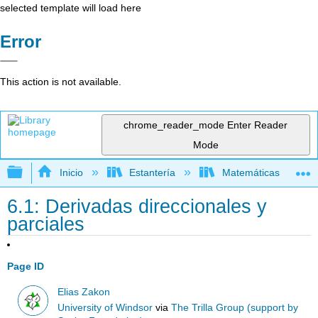
selected template will load here
Error
This action is not available.
chrome_reader_mode
Enter Reader
Mode
Expandir/contraer jerarquía global
Inicio
Estantería
Matemáticas
6.1: Derivadas direccionales y
parciales
Page ID
Elias Zakon
University of Windsor
via
The Trilla Group (support by