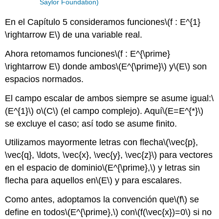
Saylor Foundation)
En el Capítulo 5 consideramos funciones
\(f : E^{1}
\rightarrow E\)
de una variable real.
Ahora retomamos funciones
\(f : E^{\prime}
\rightarrow E\)
donde ambos
\(E^{\prime}\)
y
\(E\)
son
espacios normados.
El campo escalar de ambos siempre se asume igual:
\
(E^{1}\)
o
\(C\)
(el campo complejo). Aquí
\(E=E^{*}\)
se excluye el caso; así todo se asume finito.
Utilizamos mayormente letras con flecha
\(\vec{p},
\vec{q}, \ldots, \vec{x}, \vec{y}, \vec{z}\)
para vectores
en el espacio de dominio
\(E^{\prime},\)
y letras sin
flecha para aquellos en
\(E\)
y para escalares.
Como antes, adoptamos la convención que
\(f\)
se
define en todos
\(E^{\prime},\)
con
\(f(\vec{x})=0\)
si no