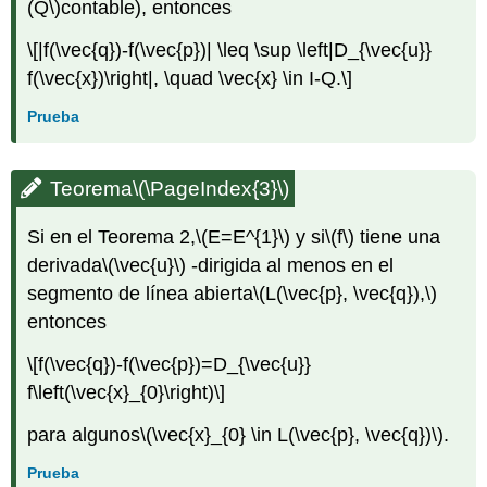
(Q\)
contable), entonces
\[|f(\vec{q})-f(\vec{p})| \leq \sup \left|D_{\vec{u}}
f(\vec{x})\right|, \quad \vec{x} \in I-Q.\]
Prueba
Teorema
\(\PageIndex{3}\)
Si en el Teorema 2,
\(E=E^{1}\)
y si
\(f\)
tiene una
derivada
\(\vec{u}\)
-dirigida al menos en el
segmento de línea abierta
\(L(\vec{p}, \vec{q}),\)
entonces
\[f(\vec{q})-f(\vec{p})=D_{\vec{u}}
f\left(\vec{x}_{0}\right)\]
para algunos
\(\vec{x}_{0} \in L(\vec{p}, \vec{q})\)
.
Prueba