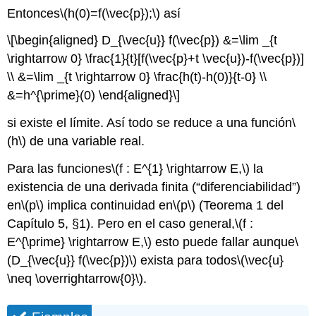
Entonces
\(h(0)=f(\vec{p});\)
así
\[\begin{aligned} D_{\vec{u}} f(\vec{p}) &=\lim _{t
\rightarrow 0} \frac{1}{t}[f(\vec{p}+t \vec{u})-f(\vec{p})]
\\ &=\lim _{t \rightarrow 0} \frac{h(t)-h(0)}{t-0} \\
&=h^{\prime}(0) \end{aligned}\]
si existe el límite. Así todo se reduce a una función
\
(h\)
de una variable real.
Para las funciones
\(f : E^{1} \rightarrow E,\)
la
existencia de una derivada finita (“diferenciabilidad”)
en
\(p\)
implica continuidad en
\(p\)
(Teorema 1 del
Capítulo 5, §1). Pero en el caso general,
\(f :
E^{\prime} \rightarrow E,\)
esto puede fallar aunque
\
(D_{\vec{u}} f(\vec{p})\)
exista para todos
\(\vec{u}
\neq \overrightarrow{0}\)
.