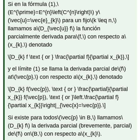
Si en la fórmula (1),
\
(E^{\prime}=E^{n}\left(C^{n}\right)\)
y
\
(\vec{u}=\vec{e}_{k}\)
para un fijo
\(k \leq n,\)
llamamos a
\(D_{\vec{u}} f\)
la función
parcialmente derivada para
\(f,\)
con respecto a
\
(x_{k},\)
denotado
\[D_{k} f \text { or } \frac{\partial f}{\partial x_{k}},\]
y el límite (1) se llama la derivada parcial de
\(f\)
at
\(\vec{p},\)
con respecto a
\(x_{k},\)
denotado
\[D_{k} f(\vec{p}), \text { or } \frac{\partial}{\partial
x_{k}} f(\vec{p}), \text { or }\left.\frac{\partial f}
{\partial x_{k}}\right|_{\vec{x}=\vec{p}}.\]
Si existe para todos
\(\vec{p} \in B,\)
llamamos
\
(D_{k} f\)
la derivada parcial (brevemente, parcial)
de
\(f\)
on
\(B,\)
con respecto a
\(x_{k}\)
.