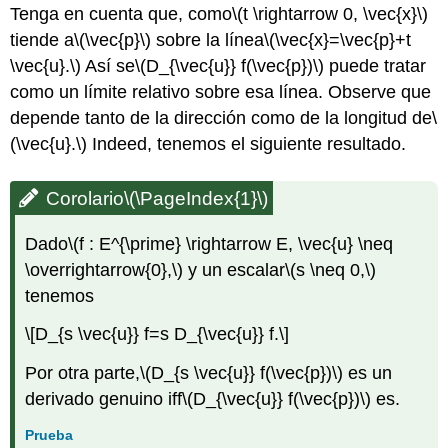
Tenga en cuenta que, como
\(t \rightarrow 0, \vec{x}\)
tiende a
\(\vec{p}\)
sobre la línea
\(\vec{x}=\vec{p}+t
\vec{u}.\)
Así se
\(D_{\vec{u}} f(\vec{p})\)
puede tratar
como un límite relativo sobre esa línea. Observe que
depende tanto de la dirección como de la longitud de
\
(\vec{u}.\)
Indeed, tenemos el siguiente resultado.
Corolario
\(\PageIndex{1}\)
Dado
\(f : E^{\prime} \rightarrow E, \vec{u} \neq
\overrightarrow{0},\)
y un escalar
\(s \neq 0,\)
tenemos
\[D_{s \vec{u}} f=s D_{\vec{u}} f.\]
Por otra parte,
\(D_{s \vec{u}} f(\vec{p})\)
es un
derivado genuino iff
\(D_{\vec{u}} f(\vec{p})\)
es.
Prueba