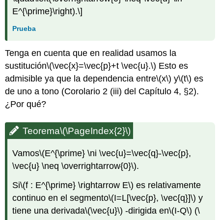
E^{\prime}\right).\]
Prueba
Tenga en cuenta que en realidad usamos la
sustitución
\(\vec{x}=\vec{p}+t \vec{u}.\)
Esto es
admisible ya que la dependencia entre
\(x\)
y
\(t\)
es
de uno a tono (Corolario 2 (iii) del Capítulo 4, §2).
¿Por qué?
Teorema
\(\PageIndex{2}\)
Vamos
\(E^{\prime} \ni \vec{u}=\vec{q}-\vec{p},
\vec{u} \neq \overrightarrow{0}\)
.
Si
\(f : E^{\prime} \rightarrow E\)
es relativamente
continuo en el segmento
\(I=L[\vec{p}, \vec{q}]\)
y
tiene una derivada
\(\vec{u}\)
-dirigida en
\(I-Q\)
(
\