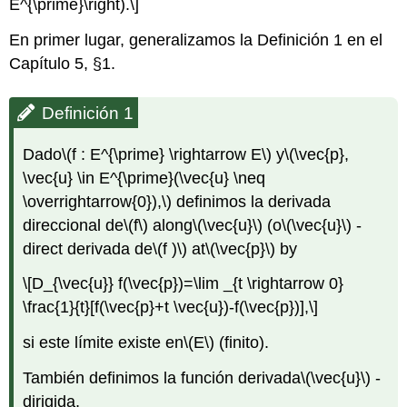
E^{\prime}\right).\]
En primer lugar, generalizamos la Definición 1 en el
Capítulo 5, §1.
Definición 1
Dado
\(f : E^{\prime} \rightarrow E\)
y
\(\vec{p},
\vec{u} \in E^{\prime}(\vec{u} \neq
\overrightarrow{0}),\)
definimos la derivada
direccional de
\(f\)
along
\(\vec{u}\)
(o
\(\vec{u}\)
-
direct derivada de
\(f )\)
at
\(\vec{p}\)
by
\[D_{\vec{u}} f(\vec{p})=\lim _{t \rightarrow 0}
\frac{1}{t}[f(\vec{p}+t \vec{u})-f(\vec{p})],\]
si este límite existe en
\(E\)
(finito).
También definimos la función derivada
\(\vec{u}\)
-
dirigida,