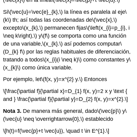
Si
\(\vec{u}=\vec{e}_{k},\)
la línea es paralela al eje
\
(k\)
th; así todas las coordenadas de
\(\vec{x},\)
excepto
\(x_{k},\)
permanecen fijas
\(\left(x_{i}=p_{i}, i
\neq k\right),\)
y
\(f\)
se comporta como una función
de una variable,
\(x_{k}.\)
así podemos computar
\
(D_{k} f\)
por las reglas habituales de diferenciación,
tratando a todos
\(x_{i}(i \neq k)\)
como constantes y
\
(x_{k}\)
como única variable.
Por ejemplo, let
\(f(x, y)=x^{2} y.\)
Entonces
\[\frac{\partial f}{\partial x}=D_{1} f(x, y)=2 x y \text {
and } \frac{\partial f}{\partial y}=D_{2} f(x, y)=x^{2}.\]
Nota 3.
De manera más general, dado
\(\vec{p}\)
y
\
(\vec{u} \neq \overrightarrow{0},\)
establecido
\[h(t)=f(\vec{p}+t \vec{u}), \quad t \in E^{1}.\]