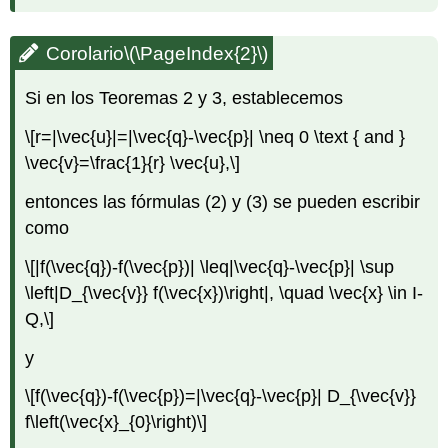
Corolario
\(\PageIndex{2}\)
Si en los Teoremas 2 y 3, establecemos
\[r=|\vec{u}|=|\vec{q}-\vec{p}| \neq 0 \text { and }
\vec{v}=\frac{1}{r} \vec{u},\]
entonces las fórmulas (2) y (3) se pueden escribir
como
\[|f(\vec{q})-f(\vec{p})| \leq|\vec{q}-\vec{p}| \sup
\left|D_{\vec{v}} f(\vec{x})\right|, \quad \vec{x} \in I-
Q,\]
y
\[f(\vec{q})-f(\vec{p})=|\vec{q}-\vec{p}| D_{\vec{v}}
f\left(\vec{x}_{0}\right)\]