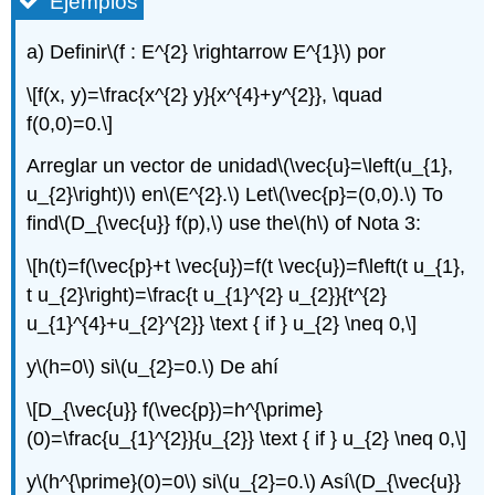
Ejemplos
a) Definir
\(f : E^{2} \rightarrow E^{1}\)
por
\[f(x, y)=\frac{x^{2} y}{x^{4}+y^{2}}, \quad
f(0,0)=0.\]
Arreglar un vector de unidad
\(\vec{u}=\left(u_{1},
u_{2}\right)\)
en
\(E^{2}.\)
Let
\(\vec{p}=(0,0).\)
To
find
\(D_{\vec{u}} f(p),\)
use the
\(h\)
of Nota 3:
\[h(t)=f(\vec{p}+t \vec{u})=f(t \vec{u})=f\left(t u_{1},
t u_{2}\right)=\frac{t u_{1}^{2} u_{2}}{t^{2}
u_{1}^{4}+u_{2}^{2}} \text { if } u_{2} \neq 0,\]
y
\(h=0\)
si
\(u_{2}=0.\)
De ahí
\[D_{\vec{u}} f(\vec{p})=h^{\prime}
(0)=\frac{u_{1}^{2}}{u_{2}} \text { if } u_{2} \neq 0,\]
y
\(h^{\prime}(0)=0\)
si
\(u_{2}=0.\)
Así
\(D_{\vec{u}}