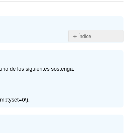
Índice
Ejercicio\
(\PageIndex{1}\)
Ejercicio\
(\PageIndex{2}\)
uno de los siguientes sostenga.
Ejercicio\
(\PageIndex{3}\)
Ejercicio\
(\PageIndex{3'}\)
emptyset=0\)
.
Ejercicio\
(\PageIndex{4}\)
Ejercicio\
(\PageIndex{5}\)
Ejercicio\