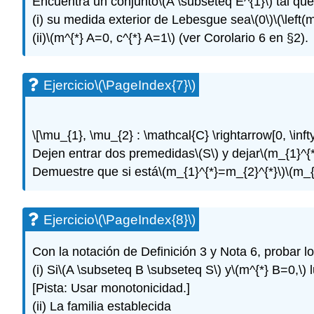
Encuentra un conjunto
\(A \subseteq E^{1}\)
tal que
(i) su medida exterior de Lebesgue sea
\(0\)
\(\left(
(ii)
\(m^{*} A=0, c^{*} A=1\)
(ver Corolario 6 en §2).
Ejercicio
\(\PageIndex{7}\)
\[\mu_{1}, \mu_{2} : \mathcal{C} \rightarrow[0, \infty
Dejen entrar dos premedidas
\(S\)
y dejar
\(m_{1}^{*
Demuestre que si está
\(m_{1}^{*}=m_{2}^{*}\)
\(m_{
Ejercicio
\(\PageIndex{8}\)
Con la notación de Definición 3 y Nota 6, probar lo
(i) Si
\(A \subseteq B \subseteq S\)
y
\(m^{*} B=0,\)
l
[Pista: Usar monotonicidad.]
(ii) La familia establecida