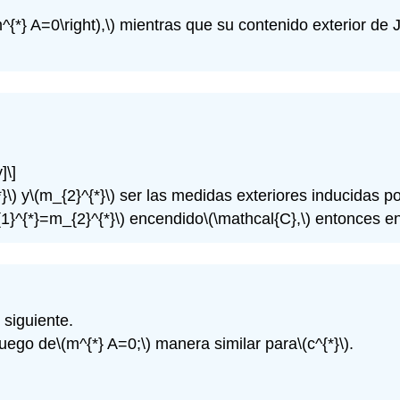
m^{*} A=0\right),\)
mientras que su contenido exterior de 
]\]
}\)
y
\(m_{2}^{*}\)
ser las medidas exteriores inducidas por
1}^{*}=m_{2}^{*}\)
encendido
\(\mathcal{C},\)
entonces en
 siguiente.
uego de
\(m^{*} A=0;\)
manera similar para
\(c^{*}\)
.