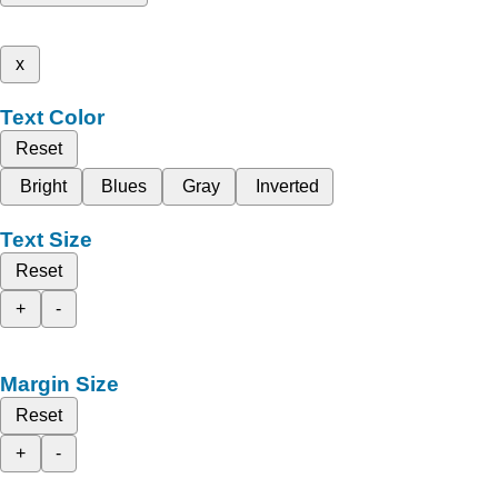
x
Text Color
Reset
Bright
Blues
Gray
Inverted
Text Size
Reset
+
-
Margin Size
Reset
+
-