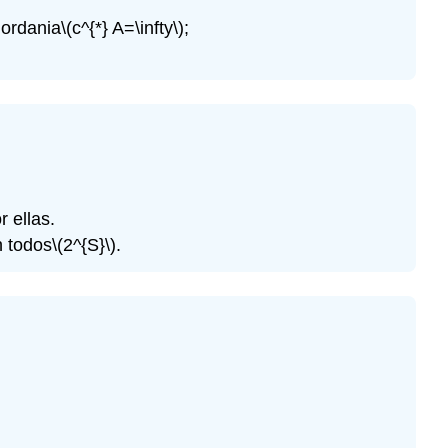
Jordania
\(c^{*} A=\infty\)
;
 ellas.
 todos
\(2^{S}\)
.