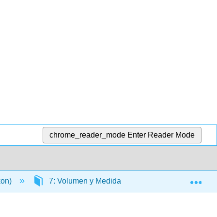
chrome_reader_mode
Enter Reader Mode
Exp
kon)
7: Volumen y Medida
7.5: Funciones d