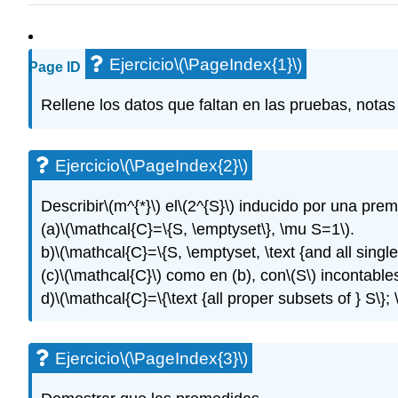
Ejercicio
\(\PageIndex{1}\)
Page ID
Rellene los datos que faltan en las pruebas, notas
Ejercicio
\(\PageIndex{2}\)
Describir
\(m^{*}\)
el
\(2^{S}\)
inducido por una pre
(a)
\(\mathcal{C}=\{S, \emptyset\}, \mu S=1\)
.
b)
\(\mathcal{C}=\{S, \emptyset, \text {and all single
(c)
\(\mathcal{C}\)
como en (b), con
\(S\)
incontable
d)
\(\mathcal{C}=\{\text {all proper subsets of } S\};
Ejercicio
\(\PageIndex{3}\)