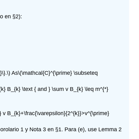
(\PageIndex{6}\)
Ejercicio\
o en §2):
(\PageIndex{7}\)
Ejercicio\
(\PageIndex{8}\)
Ejercicio\
(\PageIndex{9}\)
Ejercicio\
(\PageIndex{10}\)
Ejercicio\
\}.\)
As
\(\mathcal{C}^{\prime} \subseteq
(\PageIndex{11}\)
Ejercicio\
{k} B_{k} \text { and } \sum v B_{k} \leq m^{*}
(\PageIndex{12}\)
Ejercicio\
(\PageIndex{13}\)
 } v B_{k}+\frac{\varepsilon}{2^{k}}>v^{\prime}
Ejercicio\
(\PageIndex{14}\)
 Corolario 1 y Nota 3 en §1. Para (e), use Lemma 2
Ejercicio\
(\PageIndex{15}\)