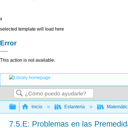
x
selected template will load here
Error
This action is not available.
Buscar
Expandir/contraer jerarquía global
Inicio
Estantería
Matemáti
7.5.E: Problemas en las Premedi