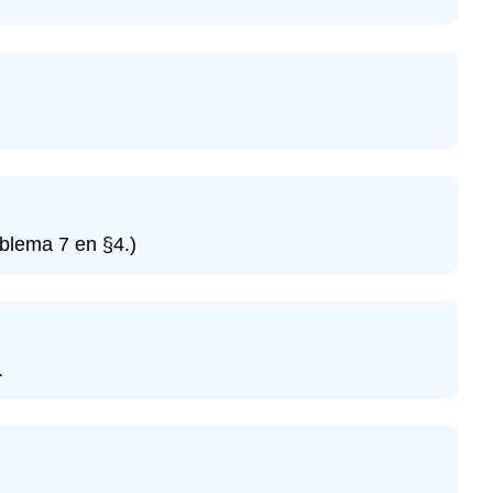
Ejercicio\
(\PageIndex{16}\)
Ejercicio\
(\PageIndex{17}\)
Ejercicio\
(\PageIndex{18}\)
blema 7 en §4.)
.