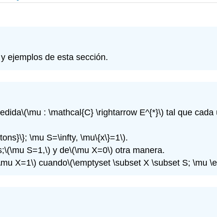
 y ejemplos de esta sección.
medida
\(\mu : \mathcal{C} \rightarrow E^{*}\)
tal que cada 
tons}\}; \mu S=\infty, \mu\{x\}=1\)
.
s;
\(\mu S=1,\)
y de
\(\mu X=0\)
otra manera.
 \mu X=1\)
cuando
\(\emptyset \subset X \subset S; \mu \