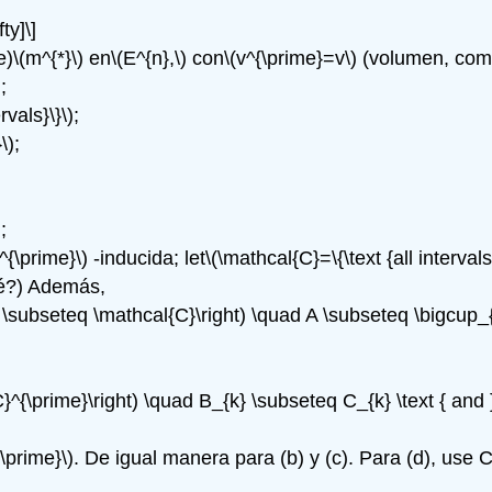
ty]\]
e)
\(m^{*}\)
en
\(E^{n},\)
con
\(v^{\prime}=v\)
(volumen, com
)
;
rvals}\}\)
;
\)
;
)
;
v^{\prime}\)
-inducida; let
\(\mathcal{C}=\{\text {all intervals}
é?) Además,
ght\} \subseteq \mathcal{C}\right) \quad A \subseteq \bigcup_
l{C}^{\prime}\right) \quad B_{k} \subseteq C_{k} \text { and
\prime}\)
. De igual manera para (b) y (c). Para (d), use