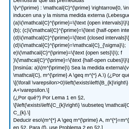
Demostrar que las premedidas
\[v^{\prime} : \mathcal{C}^{\prime} \rightarrow[0, \inf
inducen una y la misma medida externa (Lebesgu
(a)
\(\mathcal{C}^{\prime}=\{\text {open intervals}\}\
(b); (c)
\(\mathcal{C}^{\prime}=\{\text {half-open inte
(d)
\(\mathcal{C}^{\prime}=\{\text {closed intervals}\}
(d)
\(\mathcal{C}^{\prime}=\mathcal{C}_{\sigma}\)
;
e)
\(\mathcal{C}^{\prime}=\{\text {open sets}\}\)
; f
)
\(\mathcal{C}^{\prime}=\{\text {half-open cubes}\}\
[Insinúa: a)
\(m^{\prime}\)
Sea la medida externa
\(
\mathcal{C}, m^{\prime} A \geq m^{*} A.\)
(¿Por qu
\[(\forall \varepsilon>0)\left(\exists\left\{B_{k}\ri
A+\varepsilon.\]
(¿Por qué?) Por Lema 1 en §2,
\[\left(\exists\left\{C_{k}\right\} \subseteq \mathca
C_{k}.\]
Deducir eso
\(m^{*} A \geq m^{\prime} A, m^{*}=m^{
en §2. Para (f), use Problema 2 en §2.]