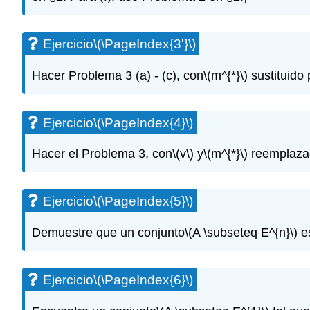
Ejercicio
\(\PageIndex{3'}\)
Hacer Problema 3 (a) - (c), con
\(m^{*}\)
sustituido 
Ejercicio
\(\PageIndex{4}\)
Hacer el Problema 3, con
\(v\)
y
\(m^{*}\)
reemplazad
Ejercicio
\(\PageIndex{5}\)
Demuestre que un conjunto
\(A \subseteq E^{n}\)
es
Ejercicio
\(\PageIndex{6}\)