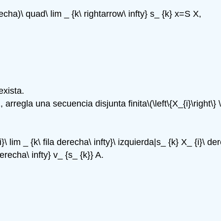
recha)\ quad\ lim _ {k\ rightarrow\ infty} s_ {k} x=S X,
xista.
 arregla una secuencia disjunta finita
\(\left\{X_{i}\right
\ lim _ {k\ fila derecha\ infty}\ izquierda|s_ {k} X_ {i}\ der
derecha\ infty} v_ {s_ {k}} A.