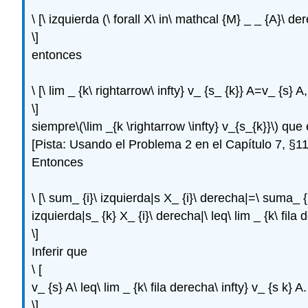
\ [\ izquierda (\ forall X\ in\ mathcal {M} _ _ {A}\ de
\]
entonces
\ [\ lim _ {k\ rightarrow\ infty} v_ {s_ {k}} A=v_ {s} A,
\]
siempre
\(\lim _{k \rightarrow \infty} v_{s_{k}}\)
que e
[Pista: Usando el Problema 2 en el Capítulo 7, §11,
Entonces
\ [\ sum_ {i}\ izquierda|s X_ {i}\ derecha|=\ suma_ {i}
izquierda|s_ {k} X_ {i}\ derecha|\ leq\ lim _ {k\ fila 
\]
Inferir que
\ [
v_ {s} A\ leq\ lim _ {k\ fila derecha\ infty} v_ {s k} A.
\]