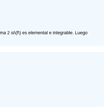
(\PageIndex{6}\)
Ejercicio\
(\PageIndex{7}\)
Ejercicio\
(\PageIndex{8}\)
ma 2 si
\(f\)
es elemental e integrable. Luego
Ejercicio\
(\PageIndex{9}\)
Ejercicio\
(\PageIndex{10}\)