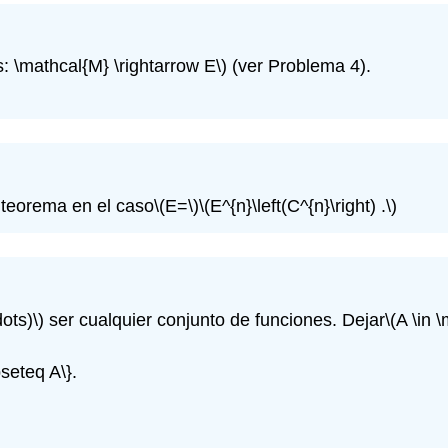
s: \mathcal{M} \rightarrow E\)
(ver Problema 4).
 teorema en el caso
\(E=\)
\(E^{n}\left(C^{n}\right) .\)
ots)\)
ser cualquier conjunto de funciones. Dejar
\(A \in 
bseteq A\}.