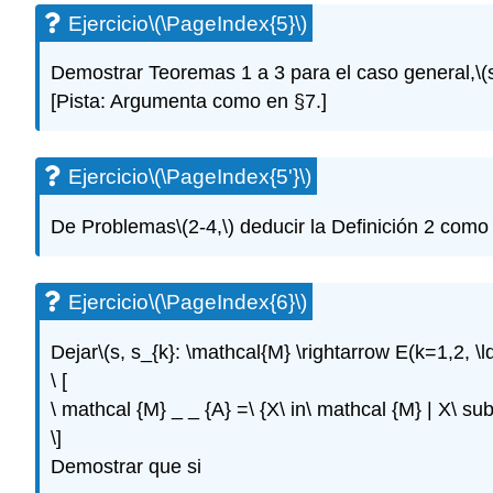
Ejercicio
\(\PageIndex{5}\)
Demostrar Teoremas 1 a 3 para el caso general,
\(
[Pista: Argumenta como en §7.]
Ejercicio
\(\PageIndex{5'}\)
De Problemas
\(2-4,\)
deducir la Definición 2 como
Ejercicio
\(\PageIndex{6}\)
Dejar
\(s, s_{k}: \mathcal{M} \rightarrow E(k=1,2, \ld
\ [
\ mathcal {M} _ _ {A} =\ {X\ in\ mathcal {M} | X\ su
\]
Demostrar que si