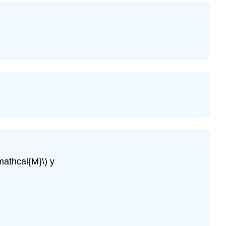
\mathcal{M}\)
y