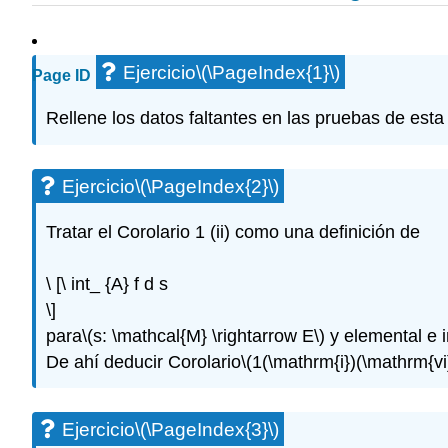
Ejercicio
\(\PageIndex{1}\)
Page ID
Rellene los datos faltantes en las pruebas de est
Ejercicio
\(\PageIndex{2}\)
Tratar el Corolario 1 (ii) como una definición de
\ [\ int_ {A} f d s
\]
para
\(s: \mathcal{M} \rightarrow E\)
y elemental e i
De ahí deducir Corolario
\(1(\mathrm{i})(\mathrm{vi}
Ejercicio
\(\PageIndex{3}\)