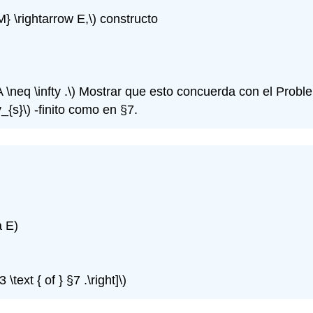
} \rightarrow E,\)
constructo
 \neq \infty .\)
Mostrar que esto concuerda con el Proble
v_{s}\)
-finito como en §7.
a E)
\text { of } §7 .\right]\)