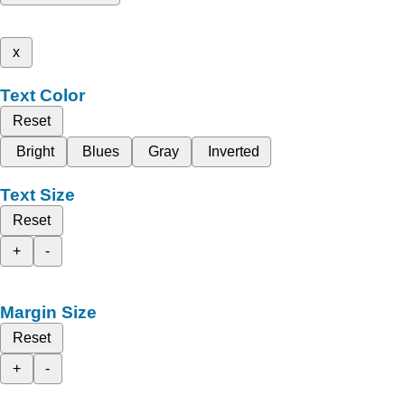
x
Text Color
Reset
Bright
Blues
Gray
Inverted
Text Size
Reset
+
-
Margin Size
Reset
+
-