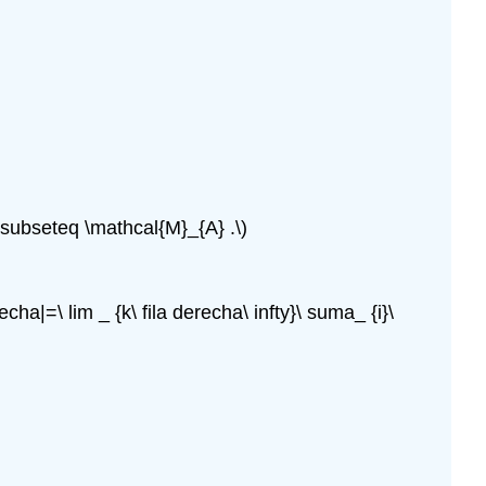
\} \subseteq \mathcal{M}_{A} .\)
echa|=\ lim _ {k\ fila derecha\ infty}\ suma_ {i}\