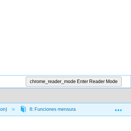
chrome_reader_mode
Enter Reader Mode
Exp
kon)
8: Funciones mensurables e integración