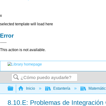
x
selected template will load here
Error
This action is not available.
Buscar
Expandir/contraer jerarquía global
Inicio
Estantería
Matemáti
8.10.E: Problemas de Integración