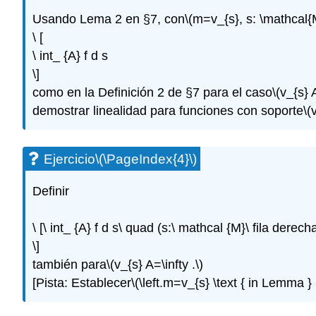
Usando Lema 2 en §7, con
\(m=v_{s}, s: \mathcal{M
\ [
\ int_ {A} f d s
\]
como en la Definición 2 de §7 para el caso
\(v_{s} A
demostrar linealidad para funciones con soporte
\(
Ejercicio
\(\PageIndex{4}\)
Definir
\ [\ int_ {A} f d s\ quad (s:\ mathcal {M}\ fila derech
\]
también para
\(v_{s} A=\infty .\)
[Pista: Establecer
\(\left.m=v_{s} \text { in Lemma } 3 