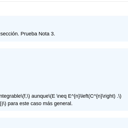
a sección. Prueba Nota 3.
ntegrable
\(f,\)
aunque
\(E \neq E^{n}\left(C^{n}\right) .\)
)\)
para este caso más general.