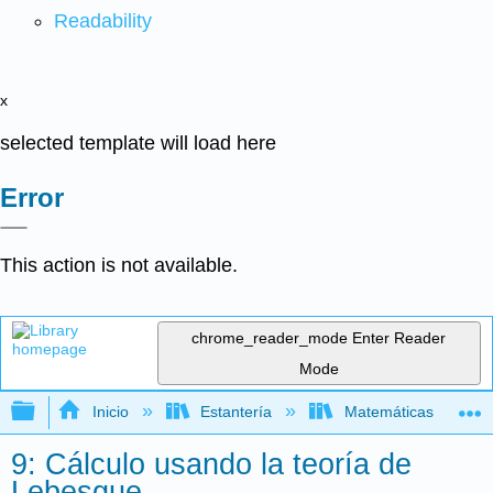
Readability
x
selected template will load here
Error
This action is not available.
chrome_reader_mode
Enter Reader
Mode
Expandir/contraer jerarquía global
Inicio
Estantería
Matemáticas
9: Cálculo usando la teoría de
Lebesgue