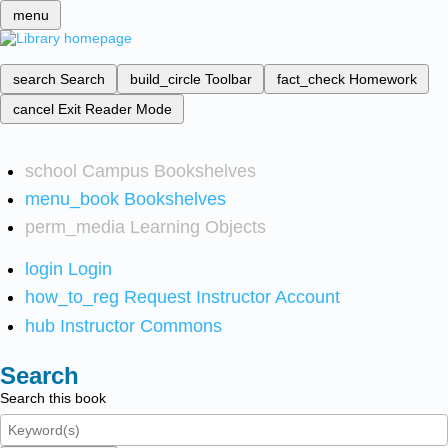
menu
search
Search
build_circle
Toolbar
fact_check
Homework
cancel
Exit Reader Mode
school
Campus Bookshelves
menu_book
Bookshelves
perm_media
Learning Objects
login
Login
how_to_reg
Request Instructor Account
hub
Instructor Commons
Search
Search this book