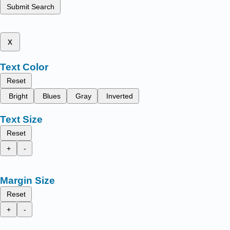
Submit Search
x
Text Color
Reset
Bright
Blues
Gray
Inverted
Text Size
Reset
+
-
Margin Size
Reset
+
-