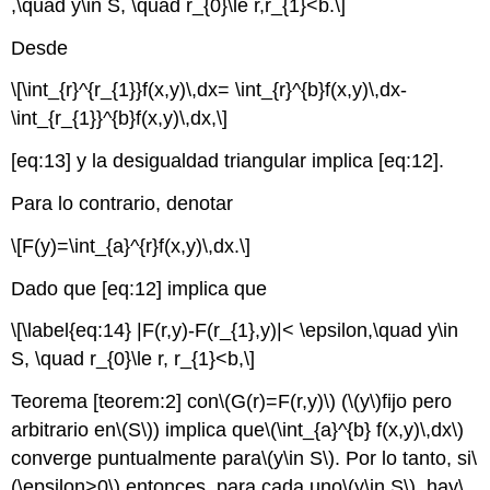
,\quad y\in S, \quad r_{0}\le r,r_{1}<b.\]
Desde
\[\int_{r}^{r_{1}}f(x,y)\,dx= \int_{r}^{b}f(x,y)\,dx-
\int_{r_{1}}^{b}f(x,y)\,dx,\]
[eq:13] y la desigualdad triangular implica [eq:12].
Para lo contrario, denotar
\[F(y)=\int_{a}^{r}f(x,y)\,dx.\]
Dado que [eq:12] implica que
\[\label{eq:14} |F(r,y)-F(r_{1},y)|< \epsilon,\quad y\in
S, \quad r_{0}\le r, r_{1}<b,\]
Teorema [teorem:2] con
\(G(r)=F(r,y)\)
(
\(y\)
fijo pero
arbitrario en
\(S\)
) implica que
\(\int_{a}^{b} f(x,y)\,dx\)
converge puntualmente para
\(y\in S\)
. Por lo tanto, si
\
(\epsilon>0\)
entonces, para cada uno
\(y\in S\)
, hay
\