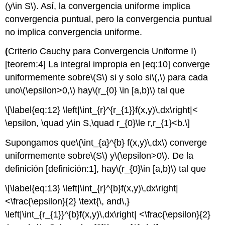
(y\in S\)
. Así, la convergencia uniforme implica
convergencia puntual, pero la convergencia puntual
no implica convergencia uniforme.
(
Criterio Cauchy para Convergencia Uniforme I)
[teorem:4]
La integral impropia en [eq:10] converge
uniformemente sobre
\(S\)
si y solo si
\(,\)
para cada
uno
\(\epsilon>0,\)
hay
\(r_{0} \in [a,b)\)
tal que
\[\label{eq:12} \left|\int_{r}^{r_{1}}f(x,y)\,dx\right|<
\epsilon, \quad y\in S,\quad r_{0}\le r,r_{1}<b.\]
Supongamos que
\(\int_{a}^{b} f(x,y)\,dx\)
converge
uniformemente sobre
\(S\)
y
\(\epsilon>0\)
. De la
definición [definición:1], hay
\(r_{0}\in [a,b)\)
tal que
\[\label{eq:13} \left|\int_{r}^{b}f(x,y)\,dx\right|
<\frac{\epsilon}{2} \text{\, and\,}
\left|\int_{r_{1}}^{b}f(x,y)\,dx\right| <\frac{\epsilon}{2}