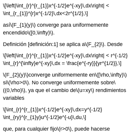
\[\left|\int_{r}^{r_{1}}x^{-1/2}e^{-xy}\,dx\right| <
\int_{r_{1}}^{r}x^{-1/2}\,dx<2r^{1/2},\]
así
\(F_{1}(y)\)
converge para uniformemente
encendido
\([0,\infty)\)
.
Definición [definición:1] se aplica a
\(F_{2}\)
. Desde
\[\left|\int_{r}^{r_{1}}x^{-1/2}e^{-xy}\,dx\right| < r^{-1/2}
\int_{r}^{\infty}e^{-xy}\,dx = \frac{e^{-ry}}{yr^{1/2}},\]
\(F_{2}(y)\)
converge uniformemente en
\([\rho,\infty)\)
si
\(\rho>0\)
. No converge uniformemente sobre
\
((0,\rho)\)
, ya que el cambio de
\(u=xy\)
rendimientos
variables
\[\int_{r}^{r_{1}}x^{-1/2}e^{-xy}\,dx=y^{-1/2}
\int_{ry}^{r_{1}y}u^{-1/2}e^{-u}\,du,\]
que, para cualquier fijo
\(r>0\)
, puede hacerse