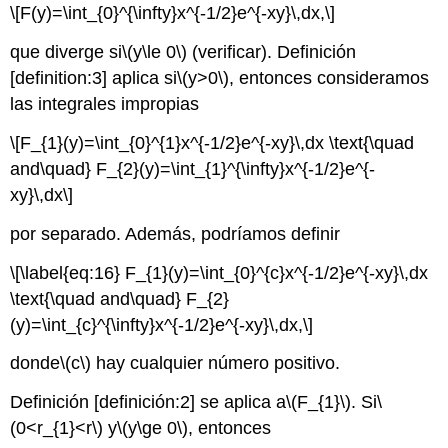
\[F(y)=\int_{0}^{\infty}x^{-1/2}e^{-xy}\,dx,\]
que diverge si
\(y\le 0\)
(verificar). Definición
[definition:3] aplica si
\(y>0\)
, entonces consideramos
las integrales impropias
\[F_{1}(y)=\int_{0}^{1}x^{-1/2}e^{-xy}\,dx \text{\quad
and\quad} F_{2}(y)=\int_{1}^{\infty}x^{-1/2}e^{-
xy}\,dx\]
por separado. Además, podríamos definir
\[\label{eq:16} F_{1}(y)=\int_{0}^{c}x^{-1/2}e^{-xy}\,dx
\text{\quad and\quad} F_{2}
(y)=\int_{c}^{\infty}x^{-1/2}e^{-xy}\,dx,\]
donde
\(c\)
hay cualquier número positivo.
Definición [definición:2] se aplica a
\(F_{1}\)
. Si
\
(0<r_{1}<r\)
y
\(y\ge 0\)
, entonces