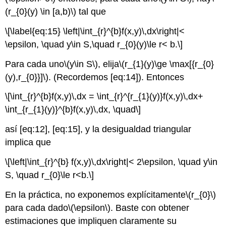
(r_{0}(y) \in [a,b)\)
tal que
\[\label{eq:15} \left|\int_{r}^{b}f(x,y)\,dx\right|<
\epsilon, \quad y\in S,\quad r_{0}(y)\le r< b.\]
Para cada uno
\(y\in S\)
, elija
\(r_{1}(y)\ge \max[{r_{0}
(y),r_{0}}]\)
. (Recordemos [eq:14]). Entonces
\[\int_{r}^{b}f(x,y)\,dx = \int_{r}^{r_{1}(y)}f(x,y)\,dx+
\int_{r_{1}(y)}^{b}f(x,y)\,dx, \quad\]
así [eq:12], [eq:15], y la desigualdad triangular
implica que
\[\left|\int_{r}^{b} f(x,y)\,dx\right|< 2\epsilon, \quad y\in
S, \quad r_{0}\le r<b.\]
En la práctica, no exponemos explícitamente
\(r_{0}\)
para cada dado
\(\epsilon\)
. Baste con obtener
estimaciones que impliquen claramente su