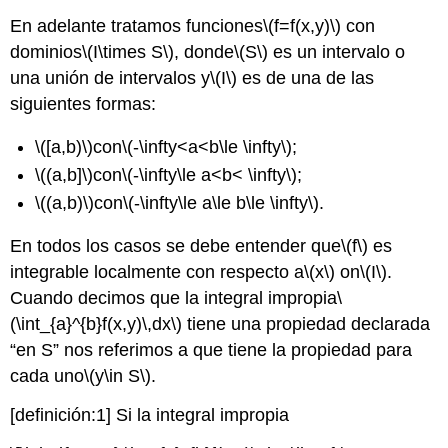
En adelante tratamos funciones
\(f=f(x,y)\)
con
dominios
\(I\times S\)
, donde
\(S\)
es un intervalo o
una unión de intervalos y
\(I\)
es de una de las
siguientes formas:
\([a,b)\)
con
\(-\infty<a<b\le \infty\)
;
\((a,b]\)
con
\(-\infty\le a<b< \infty\)
;
\((a,b)\)
con
\(-\infty\le a\le b\le \infty\)
.
En todos los casos se debe entender que
\(f\)
es
integrable localmente con respecto a
\(x\)
on
\(I\)
.
Cuando decimos que la integral impropia
\
(\int_{a}^{b}f(x,y)\,dx\)
tiene una propiedad declarada
“en S” nos referimos a que tiene la propiedad para
cada uno
\(y\in S\)
.
[definición:1]
Si la integral impropia