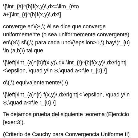
\[\int_{a}^{b}f(x,y)\,dx=\lim_{r\to
a+}\int_{r}^{b}f(x,y)\,dx\]
converge en
\(S,\)
él se dice que converge
uniformemente (o sea uniformemente convergente)
en
\(S\)
si
\(,\)
para cada uno
\(\epsilon>0,\)
hay
\(r_{0}
\in (a,b]\)
tal que
\[\left|\int_{a}^{b}f(x,y)\,dx-\int_{r}^{b}f(x,y)\,dx\right|
<\epsilon, \quad y\in S,\quad a<r\le r_{0},\]
o
\(,\)
equivalentemente
\(,\)
\[\left|\int_{a}^{r} f(x,y)\,dx\right|< \epsilon, \quad y\in
S,\quad a<r\le r_{0}.\]
Te dejamos prueba del siguiente teorema (Ejercicio
[exer:3]).
(
Criterio de Cauchy para Convergencia Uniforme II)