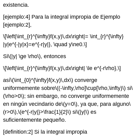
existencia.
[ejemplo:4]
Para la integral impropia de Ejemplo
[ejemplo:2],
\[\left|\int_{r}^{\infty}f(x,y)\,dx\right|= \int_{r}^{\infty}
|y|e^{-|y|x}=e^{-r|y|}, \quad y\ne0.\]
Si
\(|y| \ge \rho\)
, entonces
\[\left|\int_{r}^{\infty}f(x,y)\,dx\right| \le e^{-r\rho},\]
así
\(\int_{0}^{\infty}f(x,y)\,dx\)
converge
uniformemente sobre
\((-\infty,\rho]\cup[\rho,\infty)\)
si
\
(\rho>0\)
; sin embargo, no converge uniformemente
en ningún vecindario de
\(y=0\)
, ya que, para alguno
\
(r>0\)
,
\(e^{-r|y|}>\frac{1}{2}\)
si
\(|y|\)
es
suficientemente pequeño.
[definition:2]
Si la integral impropia