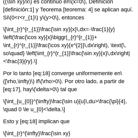
((\sin xy)/x\)
es continuo en
\(x=0\)
, Definición
[definición:1] y Teorema [teorema: 4] se aplican aquí.
Si
\(0<r<r_{1}\)
y
\(y>0\)
, entonces
\[\int_{r}^{r_{1}}\frac{\sin xy}{x}\,dx=-\frac{1}{y}
\left(\frac{\cos xy}{x}\biggr|_{r}^{r_{1}}+
\int_{r}^{r_{1}}\frac{\cos xy}{x^{2}}\,dx\right), \text{\,
so\quad} \left|\int_{r}^{r_{1}}\frac{\sin xy}{x}\,dx\right|
<\frac{3}{ry}.\]
Por lo tanto [eq:18] converge uniformemente en
\
([\rho,\infty)\)
if
\(\rho>0\)
. Por otro lado, a partir de
[eq:17], hay
\(\delta>0\)
tal que
\[\int_{u_{0}}^{\infty}\frac{\sin u}{u}\,du>\frac{\pi}{4},
\quad 0 \le u_{0}<\delta.\]
Esto y [eq:18] implican que
\[\int_{r}^{\infty}\frac{\sin xy}