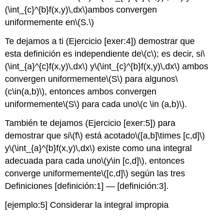
(\int_{c}^{b}f(x,y)\,dx\)
ambos convergen
uniformemente en
\(S.\)
Te dejamos a ti (Ejercicio [exer:4]) demostrar que
esta definición es independiente de
\(c\)
; es decir, si
\
(\int_{a}^{c}f(x,y)\,dx\)
y
\(\int_{c}^{b}f(x,y)\,dx\)
ambos
convergen uniformemente
\(S\)
para algunos
\
(c\in(a,b)\)
, entonces ambos convergen
uniformemente
\(S\)
para cada uno
\(c \in (a,b)\)
.
También te dejamos (Ejercicio [exer:5]) para
demostrar que si
\(f\)
está acotado
\([a,b]\times [c,d]\)
y
\(\int_{a}^{b}f(x,y)\,dx\)
existe como una integral
adecuada para cada uno
\(y\in [c,d]\)
, entonces
converge uniformemente
\([c,d]\)
según las tres
Definiciones [definición:1] — [definición:3].
[ejemplo:5]
Considerar la integral impropia