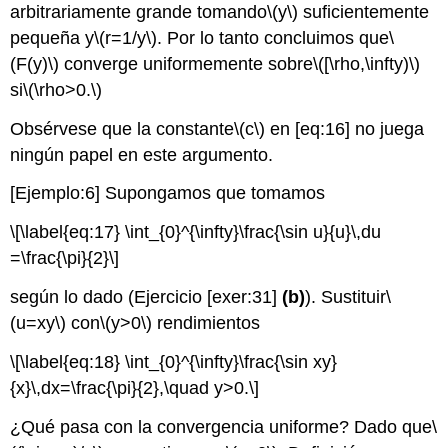
arbitrariamente grande tomando
\(y\)
suficientemente
pequeña y
\(r=1/y\)
. Por lo tanto concluimos que
\
(F(y)\)
converge uniformemente sobre
\([\rho,\infty)\)
si
\(\rho>0.\)
Obsérvese que la constante
\(c\)
en [eq:16] no juega
ningún papel en este argumento.
[Ejemplo:6]
Supongamos que tomamos
\[\label{eq:17} \int_{0}^{\infty}\frac{\sin u}{u}\,du
=\frac{\pi}{2}\]
según lo dado (Ejercicio [exer:31]
(b)
). Sustituir
\
(u=xy\)
con
\(y>0\)
rendimientos
\[\label{eq:18} \int_{0}^{\infty}\frac{\sin xy}
{x}\,dx=\frac{\pi}{2},\quad y>0.\]
¿Qué pasa con la convergencia uniforme? Dado que
\