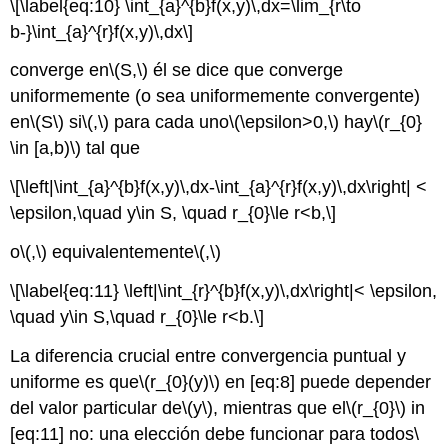
\[\label{eq:10} \int_{a}^{b}f(x,y)\,dx=\lim_{r\to
b-}\int_{a}^{r}f(x,y)\,dx\]
converge en
\(S,\)
él se dice que converge
uniformemente (o sea uniformemente convergente)
en
\(S\)
si
\(,\)
para cada uno
\(\epsilon>0,\)
hay
\(r_{0}
\in [a,b)\)
tal que
\[\left|\int_{a}^{b}f(x,y)\,dx-\int_{a}^{r}f(x,y)\,dx\right| <
\epsilon,\quad y\in S, \quad r_{0}\le r<b,\]
o
\(,\)
equivalentemente
\(,\)
\[\label{eq:11} \left|\int_{r}^{b}f(x,y)\,dx\right|< \epsilon,
\quad y\in S,\quad r_{0}\le r<b.\]
La diferencia crucial entre convergencia puntual y
uniforme es que
\(r_{0}(y)\)
en [eq:8] puede depender
del valor particular de
\(y\)
, mientras que el
\(r_{0}\)
in
[eq:11] no: una elección debe funcionar para todos
\