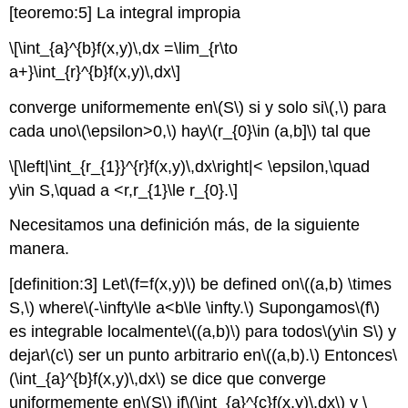
[teoremo:5]
La integral impropia
\[\int_{a}^{b}f(x,y)\,dx =\lim_{r\to
a+}\int_{r}^{b}f(x,y)\,dx\]
converge uniformemente en
\(S\)
si y solo si
\(,\)
para
cada uno
\(\epsilon>0,\)
hay
\(r_{0}\in (a,b]\)
tal que
\[\left|\int_{r_{1}}^{r}f(x,y)\,dx\right|< \epsilon,\quad
y\in S,\quad a <r,r_{1}\le r_{0}.\]
Necesitamos una definición más, de la siguiente
manera.
[definition:3]
Let
\(f=f(x,y)\)
be defined on
\((a,b) \times
S,\)
where
\(-\infty\le a<b\le \infty.\)
Supongamos
\(f\)
es integrable localmente
\((a,b)\)
para todos
\(y\in S\)
y
dejar
\(c\)
ser un punto arbitrario en
\((a,b).\)
Entonces
\
(\int_{a}^{b}f(x,y)\,dx\)
se dice que converge
uniformemente en
\(S\)
if
\(\int_{a}^{c}f(x,y)\,dx\)
y
\