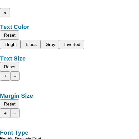
x
Text Color
Reset
Bright
Blues
Gray
Inverted
Text Size
Reset
+
-
Margin Size
Reset
+
-
Font Type
Enable Dyslexic Font