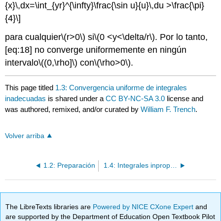
{x}\,dx=\int_{yr}^{\infty}\frac{\sin u}{u}\,du >\frac{\pi}
{4}\]
para cualquier
\(r>0\)
si
\(0 <y<\delta/r\)
. Por lo tanto,
[eq:18] no converge uniformemente en ningún
intervalo
\((0,\rho]\)
con
\(\rho>0\)
.
This page titled
1.3: Convergencia uniforme de integrales
inadecuadas
is shared under a
CC BY-NC-SA 3.0
license and
was authored, remixed, and/or curated by
William F. Trench
.
Volver arriba
1.2: Preparación
1.4: Integrales inpropias convergentes absolutamente uniformemente
The LibreTexts libraries are
Powered by NICE CXone Expert
and
are supported by the Department of Education Open Textbook Pilot