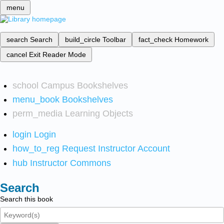
menu
search
Search
build_circle
Toolbar
fact_check
Homework
cancel
Exit Reader Mode
school
Campus Bookshelves
menu_book
Bookshelves
perm_media
Learning Objects
login
Login
how_to_reg
Request Instructor Account
hub
Instructor Commons
Search
Search this book