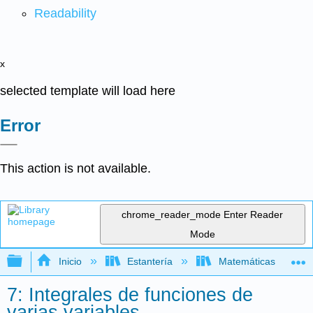
Readability
x
selected template will load here
Error
This action is not available.
chrome_reader_mode
Enter Reader
Mode
Expandir/contraer jerarquía global
Inicio
Estantería
Matemáticas
7: Integrales de funciones de
varias variables