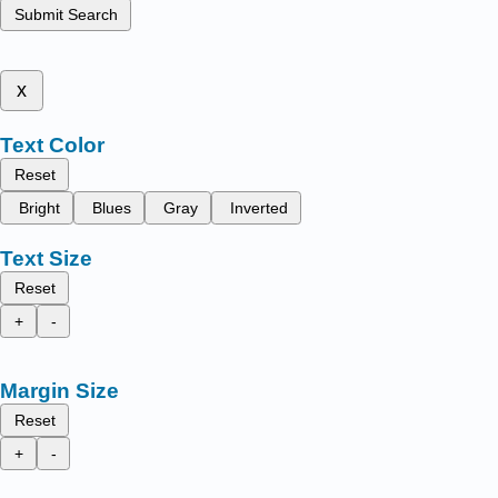
Submit Search
x
Text Color
Reset
Bright
Blues
Gray
Inverted
Text Size
Reset
+
-
Margin Size
Reset
+
-