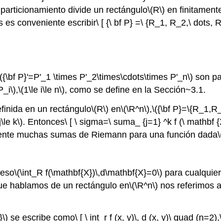
 particionamiento divide un rectángulo
\(R\)
en finitamen
s es conveniente escribir\ [ {\ bf P} =\ {R_1, R_2,\ dots, R
\({\bf P}'=P'_1 \times P'_2\times\cdots\times P'_n\)
son pa
P_i\)
,
\(1\le i\le n\)
, como se define en la Sección~3.1.
efinida en un rectángulo
\(R\)
en
\(\R^n\)
,
\({\bf P}=\{R_1,R_
j\le k\)
. Entonces\ [ \ sigma=\ suma_ {j=1} ^k f (\ mathbf {
amente muchas sumas de Riemann para una función dada
\
 eso
\(\int_R f(\mathbf{X})\,d\mathbf{X}=0\)
para cualquier
ue hablamos de un rectángulo en
\(\R^n\)
nos referimos 
}\)
se escribe como\ [ \ int_r f (x, y)\, d (x, y)\ quad (n=2),\ q