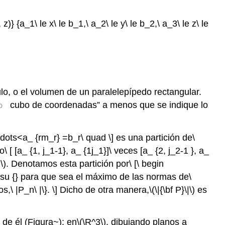
)} {a_1\ le x\ le b_1,\ a_2\ le y\ le b_2,\ a_3\ le z\ le
ulo, o el volumen de un paralelepípedo rectangular.
o
cubo de coordenadas” a menos que se indique lo
\ cdots<a_ {rm_r} =b_r\ quad \] es una partición de
\
[ [a_ {1, j_1-1}, a_ {1j_1}]\ veces [a_ {2, j_2-1 }, a_
\)
. Denotamos esta partición por\ [\ begin
s su {} para que sea el máximo de las normas de
\
tos,\ |P_n\ |\}. \] Dicho de otra manera,
\(\|{\bf P}\|\)
es
 de él (Figura~); en
\(\R^3\)
, dibujando planos a