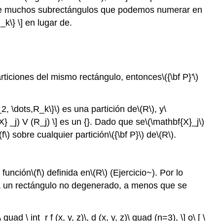
te muchos subrectángulos que podemos numerar en
_k\} \] en lugar de.
rticiones del mismo rectángulo, entonces
\({\bf P}'\)
2, \dots,R_k\}\)
es una partición de
\(R\)
, y
\
X} _j) V (R_j) \] es un {}. Dado que se
\(\mathbf{X}_j\)
(f\)
sobre cualquier partición
\({\bf P}\)
de
\(R\)
.
 función
\(f\)
definida en
\(R\)
(Ejercicio~). Por lo
a un rectángulo no degenerado, a menos que se
uad \ int_r f (x, y, z)\, d (x, y, z)\ quad (n=3), \] o\ [ \