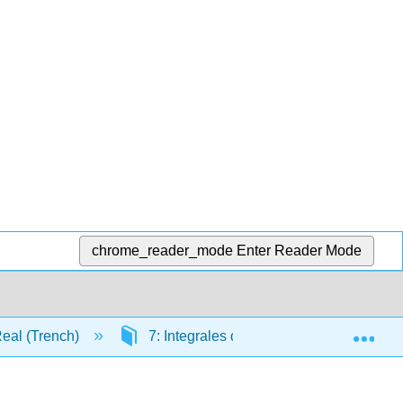
chrome_reader_mode
Enter Reader Mode
Exp
 Real (Trench)
7: Integrales de funciones de varias var