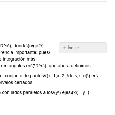
\R^n\)
, donde
\(n\ge2\)
.
Índice
erencia importante: pues
\
Sin
encabezados
 integración más
 rectángulos en
\(\R^n\)
, que ahora definimos.
el conjunto de puntos
\((x_1,x_2, \dots,x_n)\)
en
\
ervalos cerrados
)
con lados paralelos a los
\(y\)
ejes
\(x\)
- y -(