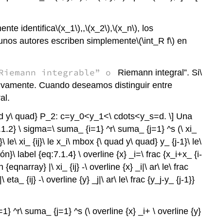
ente identifica
\(x_1\)
,,
\(x_2\)
,
\(x_n\)
, los
lgunos autores escriben simplemente
\(\int_R f\)
en
Riemann integrable” o
Riemann integral”. Si
\
tivamente. Cuando deseamos distinguir entre
al.
ad y\ quad} P_2: c=y_0<y_1<\ cdots<y_s=d. \] Una
.1.2} \ sigma=\ suma_ {i=1} ^r\ suma_ {j=1} ^s (\ xi_
\ le\ xi_ {ij}\ le x_i\ mbox {\ quad y\ quad} y_ {j-1}\ le\
n}\ label {eq:7.1.4} \ overline {x} _i=\ frac {x_i+x_ {i-
eqnarray} |\ xi_ {ij} -\ overline {x} _i|\ ar\ le\ frac
\ eta_ {ij} -\ overline {y} _j|\ ar\ le\ frac {y_j-y_ {j-1}}
} ^r\ suma_ {j=1} ^s (\ overline {x} _i+ \ overline {y}