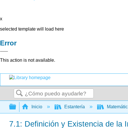
x
selected template will load here
Error
This action is not available.
Buscar
Expandir/contraer jerarquía global
Inicio
Estantería
Matemáti
7.1: Definición y Existencia de la I