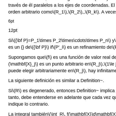
través de él paralelos a los ejes de coordenadas. El
orden arbitrario como
\(R_1\)
,
\(R_2\)
,,
\(R_k\)
. A vece
6pt
12pt
Si
\({\bf P}=P_1\times P_2\times\cdots\times P_n\)
y
es un {} de
\({\bf P}\)
if
\(P'_i\)
es un refinamiento de
\(
Supongamos que
\(f\)
es una función de valor real d
(\mathbf{X}_j\)
es un punto arbitrario en
\(R_j\)
,
\(1\le 
puede elegir arbitrariamente en
\(R_j\)
, hay infinit
La siguiente definición es similar a Definition~.
Si
\(R\)
es degenerado, entonces Definition~ implica
tanto, debe entenderse en adelante que cada vez q
indique lo contrario.
La integral también
\(\int_R\, f(\mathbf{X})d\mathbf{X