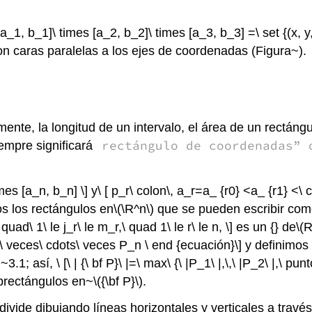
1, b_1]\ times [a_2, b_2]\ times [a_3, b_3] =\ set {(x, y, z
n caras paralelas a los ejes de coordenadas (Figura~).
ente, la longitud de un intervalo, el área de un rectáng
rectángulo de coordenadas” 
empre significará
imes [a_n, b_n] \] y\ [ p_r\ colon\, a_r=a_ {r0} <a_ {r1} <
os los rectángulos en
\(\R^n\)
que se pueden escribir como\ 
quad\ 1\ le j_r\ le m_r,\ quad 1\ le r\ le n, \] es un {} de
\(R
2\ veces\ cdots\ veces P_n \ end {ecuación}\] y definimo
1; así, \ [\ | {\ bf P}\ |=\ max\ {\ |P_1\ |,\,\ |P_2\ |,\ pun
ubrectángulos en~
\({\bf P}\)
.
divide dibujando líneas horizontales y verticales a través