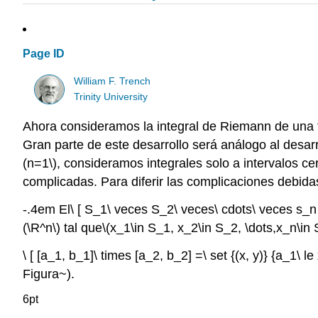
Page ID
William F. Trench
Trinity University
Ahora consideramos la integral de Riemann de una f
Gran parte de este desarrollo será análogo al desa
(n=1\)
, consideramos integrales solo a intervalos ce
complicadas. Para diferir las complicaciones debida
-.4em El\ [ S_1\ veces S_2\ veces\ cdots\ veces s_n
(\R^n\)
tal que
\(x_1\in S_1, x_2\in S_2, \dots,x_n\in 
\ [ [a_1, b_1]\ times [a_2, b_2] =\ set {(x, y)} {a_1\ le
Figura~).
6pt