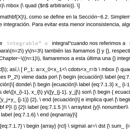
n)\ mbox {\ quad ($n$ arbitrario)}. \]
\mathbf{X}\)
, como se define en la Sección~6.2. Simplem
de integración. Para evitar esta menor inconsistencia, a
integrable” o
te
integral''cuando nos referimos a
para
\(n=2\)
y
\(n=3\)
también las llamamos {} y {}, respec
 Chapter~
\((n=1)\)
, llamaremos a esta última una {} integr
d]\)
; así,\ [ P_1: a=x_0<x_1<\ cdots<x_r=b \ mbox {\ qu
mes P_2\)
viene dada por\ [\ begin {ecuación}\ label {eq:7
cuación}\] donde\ [\ begin {ecuación}\ label {eq:7.1.3} x_ {i-1}
os de
\([x_{i-1}, x_i]\)
y
\([y_{j-1}, y_j]\)
son\ [\ begin { ecuació
_j+y_ {j-1}} {2}, \ end {ecuación}\] e implica que\ [\ begin {
{\ bf P}\ |} {2}\ label {eq:7.1.5 }\\ \ arraytext {y}\ nonumber\\ |
}. \ label {eq:7.1.6} \ end {eqnarray}\]
:7.1.7} \ begin {array} {rcl} \ sigma\ ar=\ dst {\ sum_ {i=1