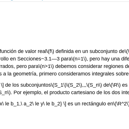
unción de valor real
\(f\)
definida en un subconjunto de
\(
rrollo en Secciones~3.1—3 para
\(n=1\)
, pero hay una dif
rrados, pero para
\(n>1\)
debemos considerar regiones de
s a la geometría, primero consideramos integrales sobre
 \] de los subconjuntos
\(S_1\)
\(S_2\)
,,,
\(S_n\)
de
\(\R\)
es 
S_n\)
. Por ejemplo, el producto cartesiano de los dos int
 x\ le b_1,\ a_2\ le y\ le b_2} \] es un rectángulo en
\(\R^2\