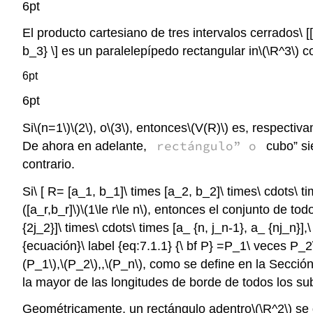
6pt
El producto cartesiano de tres intervalos cerrados\ [[a_
b_3} \] es un paralelepípedo rectangular in
\(\R^3\)
co
6pt
6pt
Si
\(n=1\)
\(2\)
, o
\(3\)
, entonces
\(V(R)\)
es, respectivam
rectángulo” o
De ahora en adelante,
cubo” si
contrario.
Si\ [ R= [a_1, b_1]\ times [a_2, b_2]\ times\ cdots\ t
([a_r,b_r]\)
\(1\le r\le n\)
, entonces el conjunto de tod
{2j_2}]\ times\ cdots\ times [a_ {n, j_n-1}, a_ {nj_n}],\ 
{ecuación}\ label {eq:7.1.1} {\ bf P} =P_1\ veces P_
(P_1\)
,
\(P_2\)
,,
\(P_n\)
, como se define en la Sección~3.
la mayor de las longitudes de borde de todos los s
Geométricamente, un rectángulo adentro
\(\R^2\)
se 