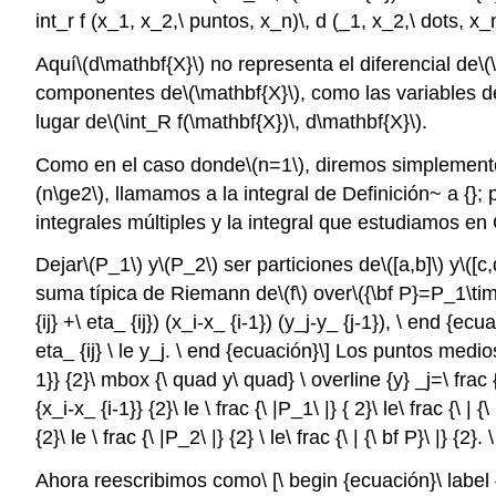
int_r f (x_1, x_2,\ puntos, x_n)\, d (_1, x_2,\ dots, x_
Aquí
\(d\mathbf{X}\)
no representa el diferencial de
\(
componentes de
\(\mathbf{X}\)
, como las variables 
lugar de
\(\int_R f(\mathbf{X})\, d\mathbf{X}\)
.
Como en el caso donde
\(n=1\)
, diremos simplemen
(n\ge2\)
, llamamos a la integral de Definición~ a {}; 
integrales múltiples y la integral que estudiamos en
Dejar
\(P_1\)
y
\(P_2\)
ser particiones de
\([a,b]\)
y
\([c,
suma típica de Riemann de
\(f\)
over
\({\bf P}=P_1\ti
{ij} +\ eta_ {ij}) (x_i-x_ {i-1}) (y_j-y_ {j-1}), \ end {e
eta_ {ij} \ le y_j. \ end {ecuación}\] Los puntos medi
1}} {2}\ mbox {\ quad y\ quad} \ overline {y} _j=\ frac {y
{x_i-x_ {i-1}} {2}\ le \ frac {\ |P_1\ |} { 2}\ le\ frac {\ | 
{2}\ le \ frac {\ |P_2\ |} {2} \ le\ frac {\ | {\ bf P}\ |} {2
Ahora reescribimos como\ [\ begin {ecuación}\ label {eq