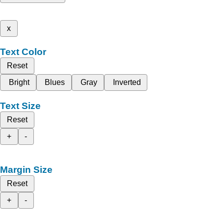
x
Text Color
Reset
Bright
Blues
Gray
Inverted
Text Size
Reset
+
-
Margin Size
Reset
+
-