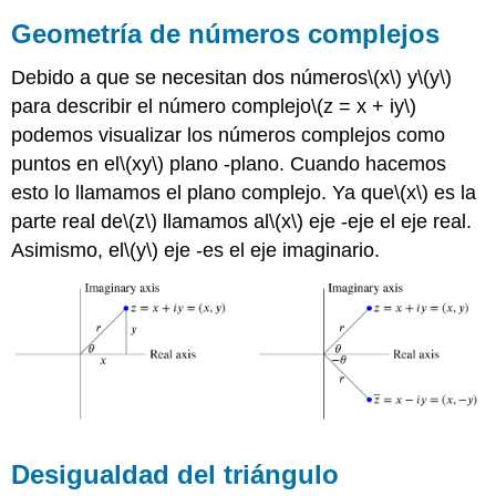
Geometría de números complejos
Debido a que se necesitan dos números
\(x\)
y
\(y\)
para describir el número complejo
\(z = x + iy\)
podemos visualizar los números complejos como
puntos en el
\(xy\)
plano -plano. Cuando hacemos
esto lo llamamos el plano complejo. Ya que
\(x\)
es la
parte real de
\(z\)
llamamos al
\(x\)
eje -eje el eje real.
Asimismo, el
\(y\)
eje -es el eje imaginario.
Desigualdad del triángulo