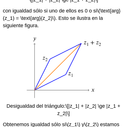
con igualdad sólo si uno de ellos es 0 o si
\(\text{arg}
(z_1) = \text{arg}(z_2)\)
. Esto se ilustra en la
siguiente figura.
Desigualdad del triángulo:
\[|z_1| + |z_2| \ge |z_1 +
z_2|\]
Obtenemos igualdad sólo si
\(z_1\)
y
\(z_2\)
estamos