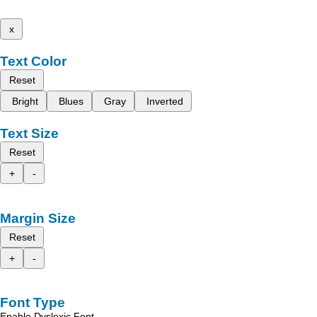
x
Text Color
Reset
Bright
Blues
Gray
Inverted
Text Size
Reset
+
-
Margin Size
Reset
+
-
Font Type
Enable Dyslexic Font