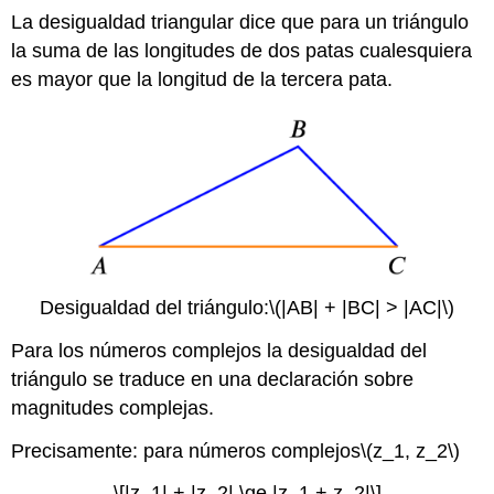
La desigualdad triangular dice que para un triángulo
la suma de las longitudes de dos patas cualesquiera
es mayor que la longitud de la tercera pata.
Desigualdad del triángulo:
\(|AB| + |BC| > |AC|\)
Para los números complejos la desigualdad del
triángulo se traduce en una declaración sobre
magnitudes complejas.
Precisamente: para números complejos
\(z_1, z_2\)
\[|z_1| + |z_2| \ge |z_1 + z_2|\]