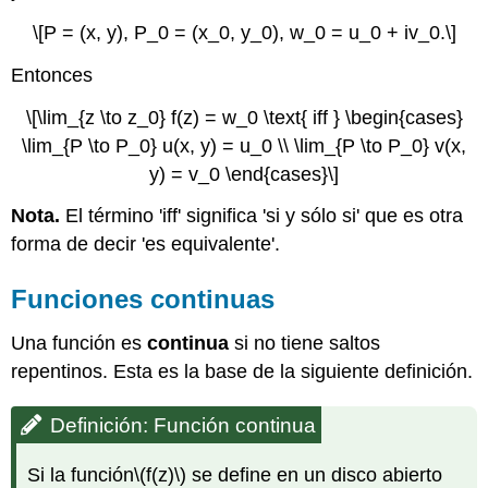
\[P = (x, y), P_0 = (x_0, y_0), w_0 = u_0 + iv_0.\]
Entonces
\[\lim_{z \to z_0} f(z) = w_0 \text{ iff } \begin{cases}
\lim_{P \to P_0} u(x, y) = u_0 \\ \lim_{P \to P_0} v(x,
y) = v_0 \end{cases}\]
Nota.
El término 'iff' significa 'si y sólo si' que es otra
forma de decir 'es equivalente'.
Funciones continuas
Una función es
continua
si no tiene saltos
repentinos. Esta es la base de la siguiente definición.
Definición: Función continua
Si la función
\(f(z)\)
se define en un disco abierto