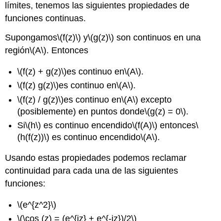
límites, tenemos las siguientes propiedades de
funciones continuas.
Supongamos
\(f(z)\)
y
\(g(z)\)
son continuos en una
región
\(A\)
. Entonces
\(f(z) + g(z)\)
es continuo en
\(A\)
.
\(f(z) g(z)\)
es continuo en
\(A\)
.
\(f(z) / g(z)\)
es continuo en
\(A\)
excepto
(posiblemente) en puntos donde
\(g(z) = 0\)
.
Si
\(h\)
es continuo encendido
\(f(A)\)
entonces
\
(h(f(z))\)
es continuo encendido
\(A\)
.
Usando estas propiedades podemos reclamar
continuidad para cada una de las siguientes
funciones:
\(e^{z^2}\)
\(\cos (z) = (e^{iz} + e^{-iz})/2\)