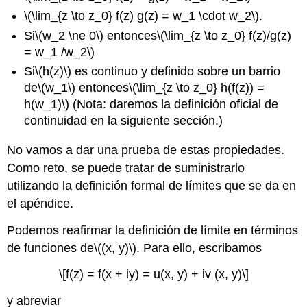
\(\lim_{z \to z_0} f(z) g(z) = w_1 \cdot w_2\)
.
Si
\(w_2 \ne 0\)
entonces
\(\lim_{z \to z_0} f(z)/g(z)
= w_1 /w_2\)
Si
\(h(z)\)
es continuo y definido sobre un barrio
de
\(w_1\)
entonces
\(\lim_{z \to z_0} h(f(z)) =
h(w_1)\)
(Nota: daremos la definición oficial de
continuidad en la siguiente sección.)
No vamos a dar una prueba de estas propiedades.
Como reto, se puede tratar de suministrarlo
utilizando la definición formal de límites que se da en
el apéndice.
Podemos reafirmar la definición de límite en términos
de funciones de
\((x, y)\)
. Para ello, escribamos
\[f(z) = f(x + iy) = u(x, y) + iv (x, y)\]
y abreviar