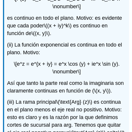
\nonumber\]
es continuo en todo el plano. Motivo: es evidente
que cada poder
\((x + iy)^k\)
es continuo en
función de
\((x, y)\)
.
(ii) La función exponencial es continua en todo el
plano. Motivo:
\[e^z = e^{x + iy} = e^x \cos (y) + ie^x \sin (y).
\nonumber\]
Así que tanto la parte real como la imaginaria son
claramente continuas en función de (
\(x, y\)
).
(iii) La rama principal
\(\text{Arg} (z)\)
es continua
en el plano menos el eje real no positivo. Motivo:
esto es claro y es la razón por la que definimos
cortes de sucursal para arg. Tenemos que quitar