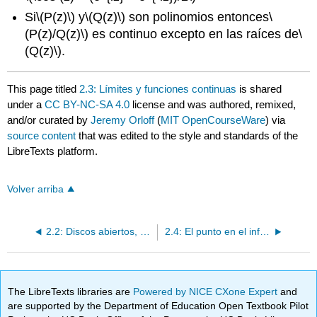
Si
\(P(z)\)
y
\(Q(z)\)
son polinomios entonces
\
(P(z)/Q(z)\)
es continuo excepto en las raíces de
\
(Q(z)\)
.
This page titled
2.3: Límites y funciones continuas
is shared
under a
CC BY-NC-SA 4.0
license and was authored, remixed,
and/or curated by
Jeremy Orloff
(
MIT OpenCourseWare
) via
source content
that was edited to the style and standards of the
LibreTexts platform.
Volver arriba
2.2: Discos abiertos, discos eliminados abiertos y regiones abiertas
2.4: El punto en el infinito
The LibreTexts libraries are
Powered by NICE CXone Expert
and
are supported by the Department of Education Open Textbook Pilot