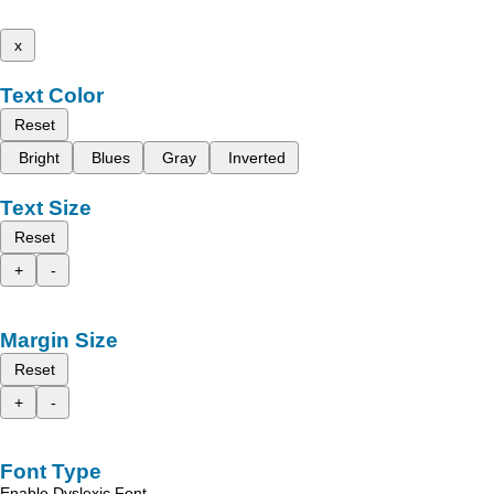
x
Text Color
Reset
Bright
Blues
Gray
Inverted
Text Size
Reset
+
-
Margin Size
Reset
+
-
Font Type
Enable Dyslexic Font