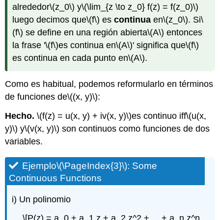
alrededor
\(z_0\)
y
\(\lim_{z \to z_0} f(z) = f(z_0)\)
luego decimos que
\(f\)
es
continua
en
\(z_0\)
. Si
\
(f\)
se define en una región abierta
\(A\)
entonces
la frase '
\(f\)
es continua en
\(A\)
' significa que
\(f\)
es continua en cada punto en
\(A\)
.
Como es habitual, podemos reformularlo en términos
de funciones de
\((x, y)\)
:
Hecho.
\(f(z) = u(x, y) + iv(x, y)\)
es continuo iff
\(u(x,
y)\)
y
\(v(x, y)\)
son continuos como funciones de dos
variables.
Ejemplo
\(\PageIndex{3}\)
: Some
Continuous Functions
i) Un polinomio
\[P(z) = a_0 + a_1 z + a_2 z^2 + ... + a_n z^n