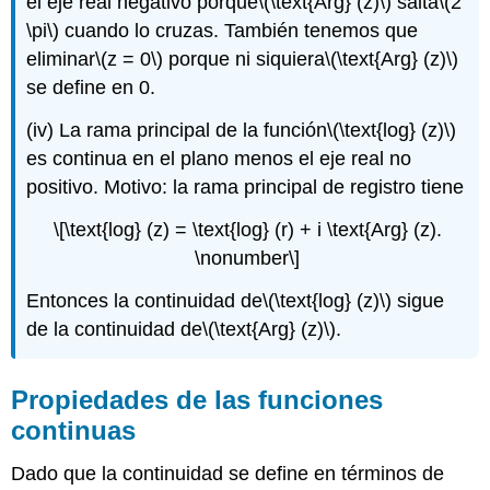
el eje real negativo porque
\(\text{Arg} (z)\)
salta
\(2
\pi\)
cuando lo cruzas. También tenemos que
eliminar
\(z = 0\)
porque ni siquiera
\(\text{Arg} (z)\)
se define en 0.
(iv) La rama principal de la función
\(\text{log} (z)\)
es continua en el plano menos el eje real no
positivo. Motivo: la rama principal de registro tiene
\[\text{log} (z) = \text{log} (r) + i \text{Arg} (z).
\nonumber\]
Entonces la continuidad de
\(\text{log} (z)\)
sigue
de la continuidad de
\(\text{Arg} (z)\)
.
Propiedades de las funciones
continuas
Dado que la continuidad se define en términos de