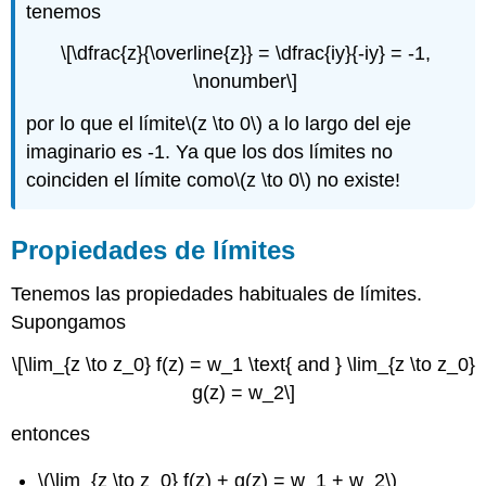
tenemos
\[\dfrac{z}{\overline{z}} = \dfrac{iy}{-iy} = -1,
\nonumber\]
por lo que el límite
\(z \to 0\)
a lo largo del eje
imaginario es -1. Ya que los dos límites no
coinciden el límite como
\(z \to 0\)
no existe!
Propiedades de límites
Tenemos las propiedades habituales de límites.
Supongamos
\[\lim_{z \to z_0} f(z) = w_1 \text{ and } \lim_{z \to z_0}
g(z) = w_2\]
entonces
\(\lim_{z \to z_0} f(z) + g(z) = w_1 + w_2\)