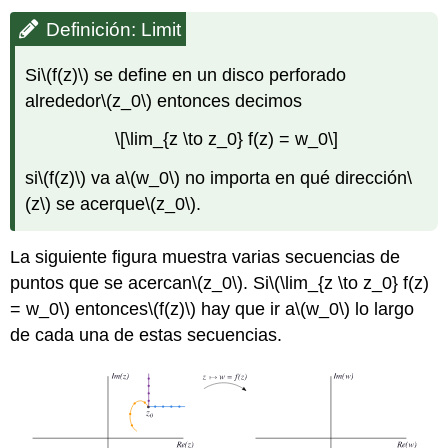
Definición: Limit
Si
\(f(z)\)
se define en un disco perforado
alrededor
\(z_0\)
entonces decimos
\[\lim_{z \to z_0} f(z) = w_0\]
si
\(f(z)\)
va a
\(w_0\)
no importa en qué dirección
\
(z\)
se acerque
\(z_0\)
.
La siguiente figura muestra varias secuencias de
puntos que se acercan
\(z_0\)
. Si
\(\lim_{z \to z_0} f(z)
= w_0\)
entonces
\(f(z)\)
hay que ir a
\(w_0\)
lo largo
de cada una de estas secuencias.