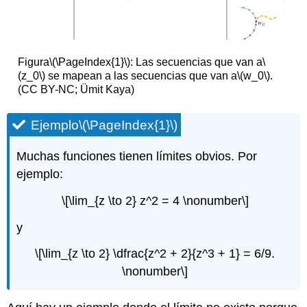
Figura
\(\PageIndex{1}\)
: Las secuencias que van a
\
(z_0\)
se mapean a las secuencias que van a
\(w_0\)
.
(CC BY-NC; Ümit Kaya)
Ejemplo
\(\PageIndex{1}\)
Muchas funciones tienen límites obvios. Por
ejemplo:
\[\lim_{z \to 2} z^2 = 4 \nonumber\]
y
\[\lim_{z \to 2} \dfrac{z^2 + 2}{z^3 + 1} = 6/9.
\nonumber\]