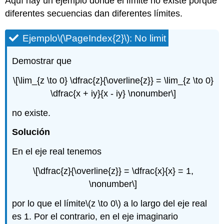
Aquí hay un ejemplo donde el límite no existe porque
diferentes secuencias dan diferentes límites.
Ejemplo
\(\PageIndex{2}\)
: No limit
Demostrar que
\[\lim_{z \to 0} \dfrac{z}{\overline{z}} = \lim_{z \to 0}
\dfrac{x + iy}{x - iy} \nonumber\]
no existe.
Solución
En el eje real tenemos
\[\dfrac{z}{\overline{z}} = \dfrac{x}{x} = 1,
\nonumber\]
por lo que el límite
\(z \to 0\)
a lo largo del eje real
es 1. Por el contrario, en el eje imaginario