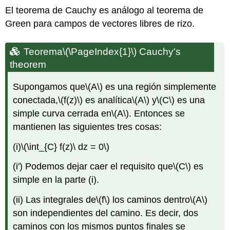
El teorema de Cauchy es análogo al teorema de
Green para campos de vectores libres de rizo.
Teorema
\(\PageIndex{1}\)
Cauchy's
theorem
Supongamos que
\(A\)
es una región simplemente
conectada,
\(f(z)\)
es analítica
\(A\)
y
\(C\)
es una
simple curva cerrada en
\(A\)
. Entonces se
mantienen las siguientes tres cosas:
(i)
\(\int_{C} f(z)\ dz = 0\)
(i') Podemos dejar caer el requisito que
\(C\)
es
simple en la parte (i).
(ii) Las integrales de
\(f\)
los caminos dentro
\(A\)
son independientes del camino. Es decir, dos
caminos con los mismos puntos finales se