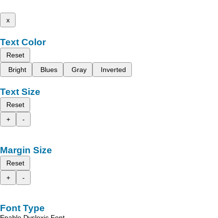
x
Text Color
Reset
Bright
Blues
Gray
Inverted
Text Size
Reset
+
-
Margin Size
Reset
+
-
Font Type
Enable Dyslexic Font