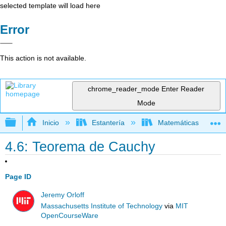
selected template will load here
Error
This action is not available.
chrome_reader_mode
Enter Reader
Mode
Expandir/contraer jerarquía global
Inicio
Estantería
Matemáticas
4.6: Teorema de Cauchy
Page ID
Jeremy Orloff
Massachusetts Institute of Technology
via
MIT
OpenCourseWare