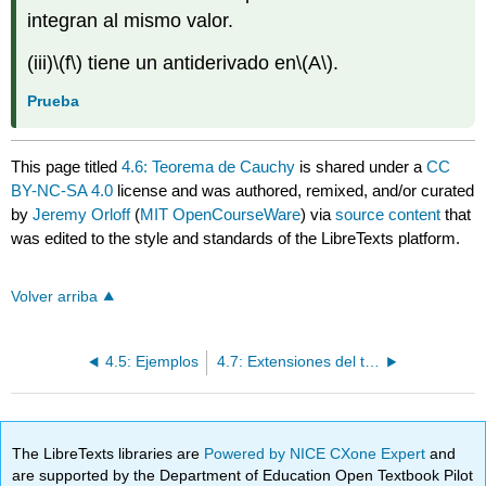
integran al mismo valor.
(iii)
\(f\)
tiene un antiderivado en
\(A\)
.
Prueba
This page titled
4.6: Teorema de Cauchy
is shared under a
CC
BY-NC-SA 4.0
license and was authored, remixed, and/or curated
by
Jeremy Orloff
(
MIT OpenCourseWare
) via
source content
that
was edited to the style and standards of the LibreTexts platform.
Volver arriba
4.5: Ejemplos
4.7: Extensiones del teorema de Cauchy
The LibreTexts libraries are
Powered by NICE CXone Expert
and
are supported by the Department of Education Open Textbook Pilot