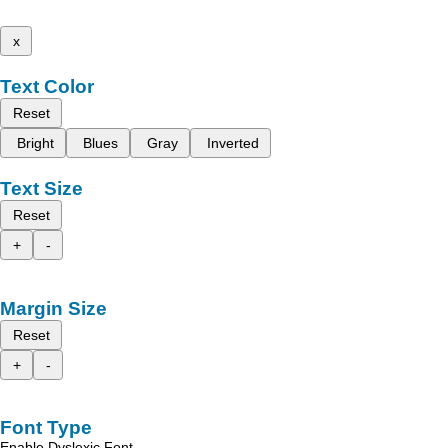
x
Text Color
Reset
Bright
Blues
Gray
Inverted
Text Size
Reset
+
-
Margin Size
Reset
+
-
Font Type
Enable Dyslexic Font