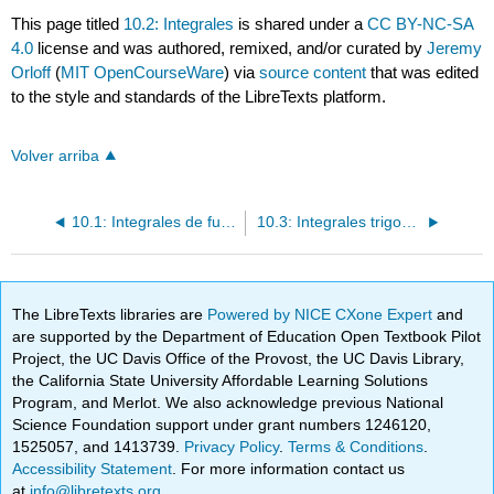
This page titled
10.2: Integrales
is shared under a
CC BY-NC-SA
4.0
license and was authored, remixed, and/or curated by
Jeremy
Orloff
(
MIT OpenCourseWare
) via
source content
that was edited
to the style and standards of the LibreTexts platform.
Volver arriba
10.1: Integrales de funciones que decaen
10.3: Integrales trigonométricas
The LibreTexts libraries are
Powered by NICE CXone Expert
and
are supported by the Department of Education Open Textbook Pilot
Project, the UC Davis Office of the Provost, the UC Davis Library,
the California State University Affordable Learning Solutions
Program, and Merlot. We also acknowledge previous National
Science Foundation support under grant numbers 1246120,
1525057, and 1413739.
Privacy Policy
.
Terms & Conditions
.
Accessibility Statement
. For more information contact us
at
info@libretexts.org
.