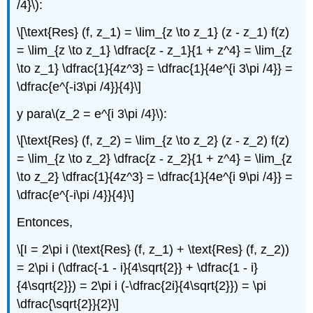
/4}\)
:
\[\text{Res} (f, z_1) = \lim_{z \to z_1} (z - z_1) f(z)
= \lim_{z \to z_1} \dfrac{z - z_1}{1 + z^4} = \lim_{z
\to z_1} \dfrac{1}{4z^3} = \dfrac{1}{4e^{i 3\pi /4}} =
\dfrac{e^{-i3\pi /4}}{4}\]
y para
\(z_2 = e^{i 3\pi /4}\)
:
\[\text{Res} (f, z_2) = \lim_{z \to z_2} (z - z_2) f(z)
= \lim_{z \to z_2} \dfrac{z - z_2}{1 + z^4} = \lim_{z
\to z_2} \dfrac{1}{4z^3} = \dfrac{1}{4e^{i 9\pi /4}} =
\dfrac{e^{-i\pi /4}}{4}\]
Entonces,
\[I = 2\pi i (\text{Res} (f, z_1) + \text{Res} (f, z_2))
= 2\pi i (\dfrac{-1 - i}{4\sqrt{2}} + \dfrac{1 - i}
{4\sqrt{2}}) = 2\pi i (-\dfrac{2i}{4\sqrt{2}}) = \pi
\dfrac{\sqrt{2}}{2}\]