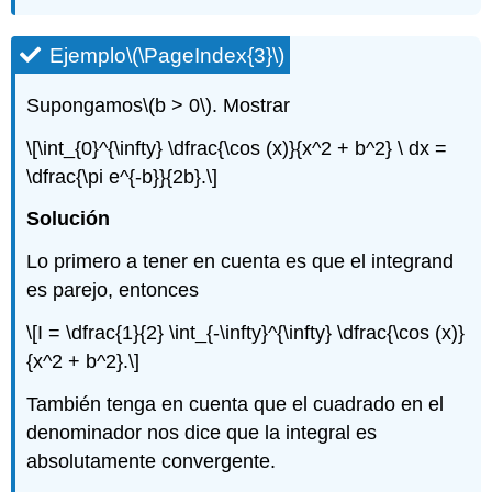
Ejemplo
\(\PageIndex{3}\)
Supongamos
\(b > 0\)
. Mostrar
\[\int_{0}^{\infty} \dfrac{\cos (x)}{x^2 + b^2} \ dx =
\dfrac{\pi e^{-b}}{2b}.\]
Solución
Lo primero a tener en cuenta es que el integrand
es parejo, entonces
\[I = \dfrac{1}{2} \int_{-\infty}^{\infty} \dfrac{\cos (x)}
{x^2 + b^2}.\]
También tenga en cuenta que el cuadrado en el
denominador nos dice que la integral es
absolutamente convergente.