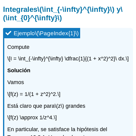
Integrales
\(\int_{-\infty}^{\infty}\)
y
\
(\int_{0}^{\infty}\)
Ejemplo
\(\PageIndex{1}\)
Compute
\[I = \int_{-\infty}^{\infty} \dfrac{1}{(1 + x^2)^2}\ dx.\]
Solución
Vamos
\[f(z) = 1/(1 + z^2)^2.\]
Está claro que para
\(z\)
grandes
\[f(z) \approx 1/z^4.\]
En particular, se satisface la hipótesis del