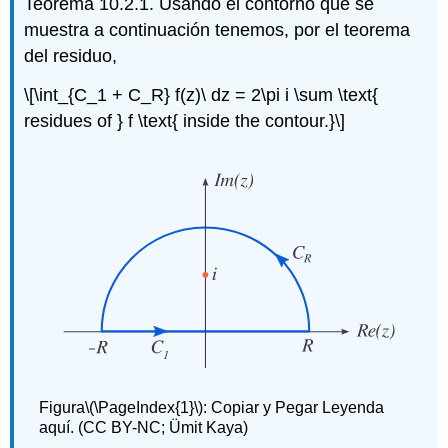
Teorema 10.2.1. Usando el contorno que se
muestra a continuación tenemos, por el teorema
del residuo,
\[\int_{C_1 + C_R} f(z)\ dz = 2\pi i \sum \text{
residues of } f \text{ inside the contour.}\]
Figura
\(\PageIndex{1}\)
: Copiar y Pegar Leyenda
aquí. (CC BY-NC; Ümit Kaya)