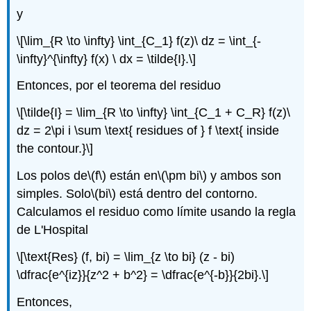
y
\[\lim_{R \to \infty} \int_{C_1} f(z)\ dz = \int_{-
\infty}^{\infty} f(x) \ dx = \tilde{I}.\]
Entonces, por el teorema del residuo
\[\tilde{I} = \lim_{R \to \infty} \int_{C_1 + C_R} f(z)\
dz = 2\pi i \sum \text{ residues of } f \text{ inside
the contour.}\]
Los polos de
\(f\)
están en
\(\pm bi\)
y ambos son
simples. Solo
\(bi\)
está dentro del contorno.
Calculamos el residuo como límite usando la regla
de L'Hospital
\[\text{Res} (f, bi) = \lim_{z \to bi} (z - bi)
\dfrac{e^{iz}}{z^2 + b^2} = \dfrac{e^{-b}}{2bi}.\]
Entonces,