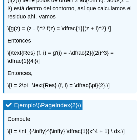
(f(z)\)
tiene polos de orden 2 at
\(\pm i\)
. Sólo
\(z =
i\)
está dentro del contorno, así que calculamos el
residuo ahí. Vamos
\[g(z) = (z - i)^2 f(z) = \dfrac{1}{(z + i)^2}.\]
Entonces
\[\text{Res} (f, i) = g'(i) = -\dfrac{2}{(2i)^3} =
\dfrac{1}{4i}\]
Entonces,
\[I = 2\pi i \text{Res} (f, i) = \dfrac{\pi}{2}.\]
Ejemplo
\(\PageIndex{2}\)
Compute
\[I = \int_{-\infty}^{\infty} \dfrac{1}{x^4 + 1} \ dx.\]