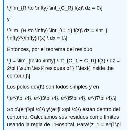
\[\lim_{R \to \infty} \int_{C_R} f(z)\ dz = 0\]
y
\[\lim_{R \to \infty} \int_{C_1} f(z)\ dz = \int_{-
\infty}^{\infty} f(x) \ dx = I.\]
Entonces, por el teorema del residuo
\[I = \lim_{R \to \infty} \int_{C_1 + C_R} f(z) \ dz =
2\pi i \sum \text{ residues of } f \text{ inside the
contour.}\]
Los polos de
\(f\)
son todos simples y en
\[e^{i\pi /4}, e^{i3\pi /4}, e^{i5\pi /4}, e^{i7\pi /4}.\]
Solo
\(e^{i\pi /4}\)
y
\(e^{i 3\pi /4}\)
están dentro del
contorno. Calculamos sus residuos como límites
usando la regla de L'Hospital. Para
\(z_1 = e^{i \pi