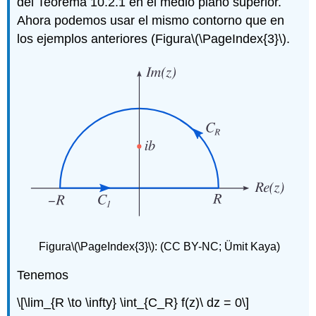
del Teorema 10.2.1 en el medio plano superior.
Ahora podemos usar el mismo contorno que en
los ejemplos anteriores (Figura
\(\PageIndex{3}\)
.
Figura
\(\PageIndex{3}\)
: (CC BY-NC; Ümit Kaya)
Tenemos
\[\lim_{R \to \infty} \int_{C_R} f(z)\ dz = 0\]