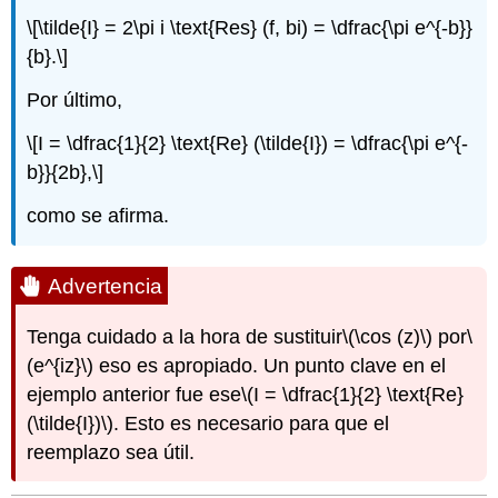
\[\tilde{I} = 2\pi i \text{Res} (f, bi) = \dfrac{\pi e^{-b}}
{b}.\]
Por último,
\[I = \dfrac{1}{2} \text{Re} (\tilde{I}) = \dfrac{\pi e^{-
b}}{2b},\]
como se afirma.
Advertencia
Tenga cuidado a la hora de sustituir
\(\cos (z)\)
por
\
(e^{iz}\)
eso es apropiado. Un punto clave en el
ejemplo anterior fue ese
\(I = \dfrac{1}{2} \text{Re}
(\tilde{I})\)
. Esto es necesario para que el
reemplazo sea útil.