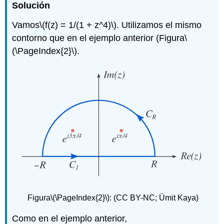
Solución
Vamos
\(f(z) = 1/(1 + z^4)\)
. Utilizamos el mismo
contorno que en el ejemplo anterior (Figura
\
(\PageIndex{2}\)
.
Figura
\(\PageIndex{2}\)
: (CC BY-NC; Ümit Kaya)
Como en el ejemplo anterior,