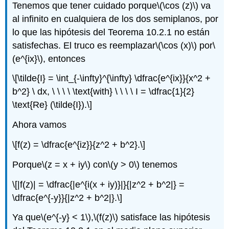
Tenemos que tener cuidado porque
\(\cos (z)\)
va
al infinito en cualquiera de los dos semiplanos, por
lo que las hipótesis del Teorema 10.2.1 no están
satisfechas. El truco es reemplazar
\(\cos (x)\)
por
\
(e^{ix}\)
, entonces
\[\tilde{I} = \int_{-\infty}^{\infty} \dfrac{e^{ix}}{x^2 +
b^2} \ dx, \ \ \ \ \text{with} \ \ \ \ I = \dfrac{1}{2}
\text{Re} (\tilde{I}).\]
Ahora vamos
\[f(z) = \dfrac{e^{iz}}{z^2 + b^2}.\]
Porque
\(z = x + iy\)
con
\(y > 0\)
tenemos
\[|f(z)| = \dfrac{|e^{i(x + iy)}|}{|z^2 + b^2|} =
\dfrac{e^{-y}}{|z^2 + b^2|}.\]
Ya que
\(e^{-y} < 1\)
,
\(f(z)\)
satisface las hipótesis