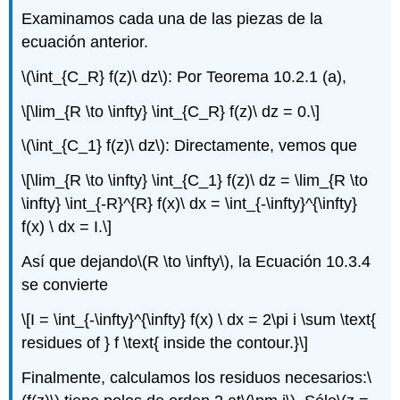
Examinamos cada una de las piezas de la
ecuación anterior.
\(\int_{C_R} f(z)\ dz\)
: Por Teorema 10.2.1 (a),
\[\lim_{R \to \infty} \int_{C_R} f(z)\ dz = 0.\]
\(\int_{C_1} f(z)\ dz\)
: Directamente, vemos que
\[\lim_{R \to \infty} \int_{C_1} f(z)\ dz = \lim_{R \to
\infty} \int_{-R}^{R} f(x)\ dx = \int_{-\infty}^{\infty}
f(x) \ dx = I.\]
Así que dejando
\(R \to \infty\)
, la Ecuación 10.3.4
se convierte
\[I = \int_{-\infty}^{\infty} f(x) \ dx = 2\pi i \sum \text{
residues of } f \text{ inside the contour.}\]
Finalmente, calculamos los residuos necesarios:
\