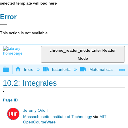
selected template will load here
Error
This action is not available.
chrome_reader_mode
Enter Reader
Mode
Expandir/contraer jerarquía global
Inicio
Estantería
Matemáticas
10.2: Integrales
Page ID
Jeremy Orloff
Massachusetts Institute of Technology
via
MIT
OpenCourseWare