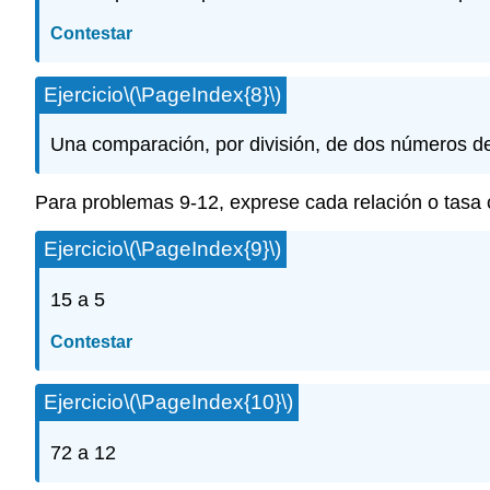
Contestar
Ejercicio
\(\PageIndex{8}\)
Una comparación, por división, de dos números de
Para problemas 9-12, exprese cada relación o tasa 
Ejercicio
\(\PageIndex{9}\)
15 a 5
Contestar
Ejercicio
\(\PageIndex{10}\)
72 a 12