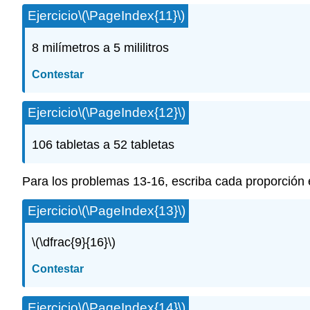
Ejercicio
\(\PageIndex{11}\)
8 milímetros a 5 mililitros
Contestar
Ejercicio
\(\PageIndex{12}\)
106 tabletas a 52 tabletas
Para los problemas 13-16, escriba cada proporción 
Ejercicio
\(\PageIndex{13}\)
\(\dfrac{9}{16}\)
Contestar
Ejercicio
\(\PageIndex{14}\)