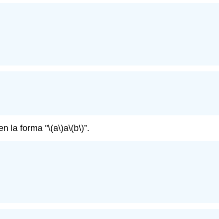
en la forma "
\(a\)
a
\(b\)
”.