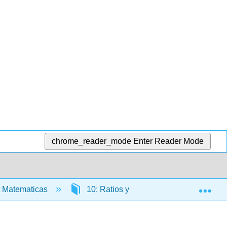
chrome_reader_mode
Enter Reader Mode
Exp
 Matematicas
10: Ratios y Tarifas
10.8: Sup