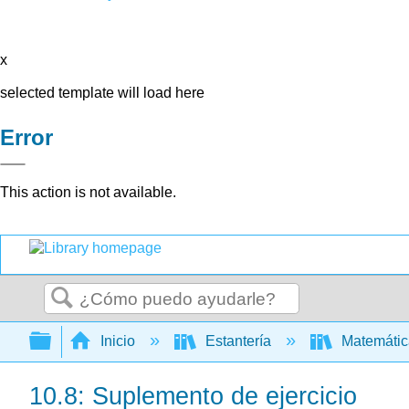
x
selected template will load here
Error
This action is not available.
Buscar
Expandir/contraer jerarquía global
Inicio
Estantería
Matemáti
10.8: Suplemento de ejercicio