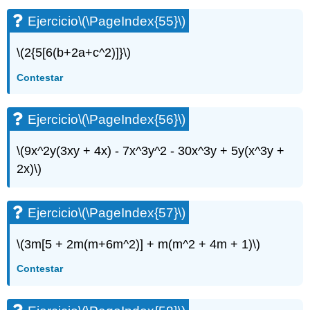
Ejercicio
\(\PageIndex{55}\)
\(2{5[6(b+2a+c^2)]}\)
Contestar
Ejercicio
\(\PageIndex{56}\)
\(9x^2y(3xy + 4x) - 7x^3y^2 - 30x^3y + 5y(x^3y +
2x)\)
Ejercicio
\(\PageIndex{57}\)
\(3m[5 + 2m(m+6m^2)] + m(m^2 + 4m + 1)\)
Contestar