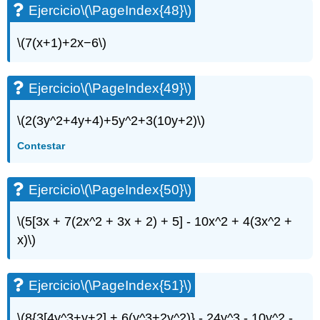
Ejercicio
\(\PageIndex{48}\)
\(7(x+1)+2x−6\)
Ejercicio
\(\PageIndex{49}\)
\(2(3y^2+4y+4)+5y^2+3(10y+2)\)
Contestar
Ejercicio
\(\PageIndex{50}\)
\(5[3x + 7(2x^2 + 3x + 2) + 5] - 10x^2 + 4(3x^2 +
x)\)
Ejercicio
\(\PageIndex{51}\)
\(8{3[4y^3+y+2] + 6(y^3+2y^2)} - 24y^3 - 10y^2 -