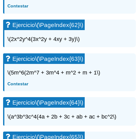
Contestar
Ejercicio
\(\PageIndex{62}\)
\(2x^2y^4(3x^2y + 4xy + 3y)\)
Ejercicio
\(\PageIndex{63}\)
\(5m^6(2m^7 + 3m^4 + m^2 + m + 1\)
Contestar
Ejercicio
\(\PageIndex{64}\)
\(a^3b^3c^4(4a + 2b + 3c + ab + ac + bc^2\)
Ejercicio
\(\PageIndex{65}\)