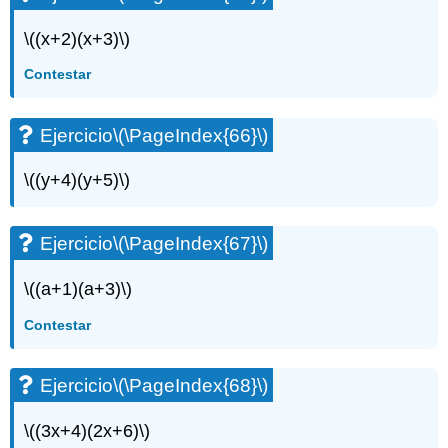
\((x+2)(x+3)\)
Contestar
Ejercicio
\(\PageIndex{66}\)
\((y+4)(y+5)\)
Ejercicio
\(\PageIndex{67}\)
\((a+1)(a+3)\)
Contestar
Ejercicio
\(\PageIndex{68}\)
\((3x+4)(2x+6)\)