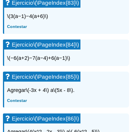
Ejercicio
\(\PageIndex{83}\)
\(3(a−1)−4(a+6)\)
Contestar
Ejercicio
\(\PageIndex{84}\)
\(−6(a+2)−7(a−4)+6(a−1)\)
Ejercicio
\(\PageIndex{85}\)
Agregar
\(-3x + 4\)
a
\(5x - 8\)
.
Contestar
Ejercicio
\(\PageIndex{86}\)
Agregar
\(4(x^2 - 2x - 3)\)
a
\(-6(x^2 - 5)\)
.