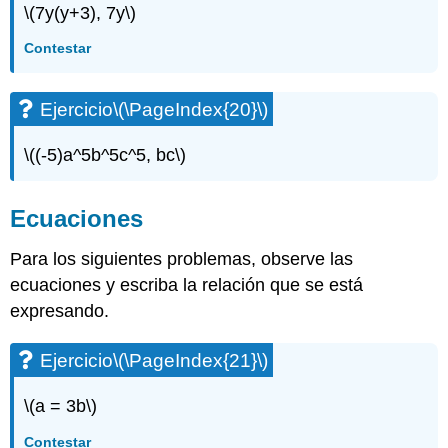
Ejercicio\
\(7y(y+3), 7y\)
(\PageIndex{53}\)
Contestar
Ejercicio\
(\PageIndex{54}\)
Ejercicio\
Ejercicio
\(\PageIndex{20}\)
(\PageIndex{55}\)
Ejercicio\
\((-5)a^5b^5c^5, bc\)
(\PageIndex{56}\)
Ejercicio\
(\PageIndex{57}\)
Ecuaciones
Ejercicio\
(\PageIndex{58}\)
Para los siguientes problemas, observe las
Ejercicio\
ecuaciones y escriba la relación que se está
(\PageIndex{59}\)
expresando.
Ejercicio\
(\PageIndex{60}\)
Ejercicio\
Ejercicio
\(\PageIndex{21}\)
(\PageIndex{61}\)
Ejercicio\
\(a = 3b\)
(\PageIndex{62}\)
Contestar
Ejercicio\