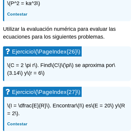
(\PageIndex{73}\)
\(P^2 = ka^3\)
Ejercicio\
(\PageIndex{74}\)
Contestar
Ejercicio\
(\PageIndex{75}\)
Utilizar la evaluación numérica para evaluar las
Ejercicio\
ecuaciones para los siguientes problemas.
(\PageIndex{76}\)
Ejercicio\
Ejercicio
\(\PageIndex{26}\)
(\PageIndex{77}\)
Ejercicio\
\(C = 2 \pi r\)
. Find
\(C\)
\(\pi\)
se aproxima por
\
(\PageIndex{78}\)
(3.14\)
y
\(r = 6\)
Ejercicio\
(\PageIndex{79}\)
Ejercicio\
Ejercicio
\(\PageIndex{27}\)
(\PageIndex{80}\)
Ejercicio\
\(I = \dfrac{E}{R}\)
. Encontrar
\(I\)
es
\(E = 20\)
y
\(R
(\PageIndex{81}\)
Ejercicio\
= 2\)
.
(\PageIndex{82}\)
Contestar
Ejercicio\
(\PageIndex{83}\)