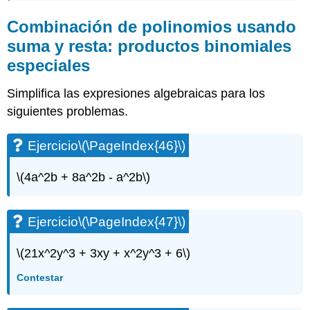
Combinación de polinomios usando
suma y resta: productos binomiales
especiales
Simplifica las expresiones algebraicas para los
siguientes problemas.
Ejercicio
\(\PageIndex{46}\)
\(4a^2b + 8a^2b - a^2b\)
Ejercicio
\(\PageIndex{47}\)
\(21x^2y^3 + 3xy + x^2y^3 + 6\)
Contestar