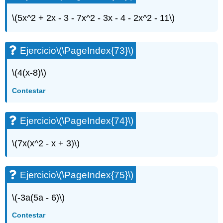
\(5x^2 + 2x - 3 - 7x^2 - 3x - 4 - 2x^2 - 11\)
Ejercicio
\(\PageIndex{73}\)
\(4(x-8)\)
Contestar
Ejercicio
\(\PageIndex{74}\)
\(7x(x^2 - x + 3)\)
Ejercicio
\(\PageIndex{75}\)
\(-3a(5a - 6)\)
Contestar