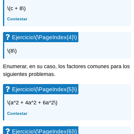
(\PageIndex{9}\)
\(c + 8\)
Ejercicio\
(\PageIndex{10}\)
Contestar
Ejercicio\
(\PageIndex{11}\)
Ejercicio\
Ejercicio
\(\PageIndex{4}\)
(\PageIndex{12}\)
Ejercicio\
\(8\)
(\PageIndex{13}\)
Ejercicio\
Enumerar, en su caso, los factores comunes para los
(\PageIndex{14}\)
Ejercicio\
siguientes problemas.
(\PageIndex{15}\)
Ejercicio\
Ejercicio
\(\PageIndex{5}\)
(\PageIndex{16}\)
Ejercicio\
\(a^2 + 4a^2 + 6a^2\)
(\PageIndex{17}\)
Ejercicio\
Contestar
(\PageIndex{18}\)
Ejercicio\
Ejercicio
\(\PageIndex{6}\)
(\PageIndex{19}\)