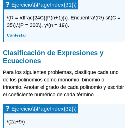
Ejercicio\
Ejercicio
\(\PageIndex{31}\)
(\PageIndex{94}\)
Ejercicio\
\(R = \dfrac{24C}{P(n+1)}\)
. Encuentra
\(R\)
si
\(C =
(\PageIndex{95}\)
35\)
,
\(P = 300\)
, y
\(n = 19\)
.
Ejercicio\
(\PageIndex{96}\)
Contestar
Ejercicio\
(\PageIndex{97}\)
Ejercicio\
Clasificación de Expresiones y
(\PageIndex{98}\)
Ecuaciones
Ejercicio\
(\PageIndex{99}\)
Para los siguientes problemas, clasifique cada uno
Ejercicio\
de los polinomios como monomio, binomio o
(\PageIndex{100}\)
trinomio. Anotar el grado de cada polinomio y escribir
Ejercicio\
(\PageIndex{101}\)
el coeficiente numérico de cada término.
Ejercicio\
(\PageIndex{102}\)
Ejercicio
\(\PageIndex{32}\)
Ejercicio\
(\PageIndex{103}\)
\(2a+9\)
Ejercicio\