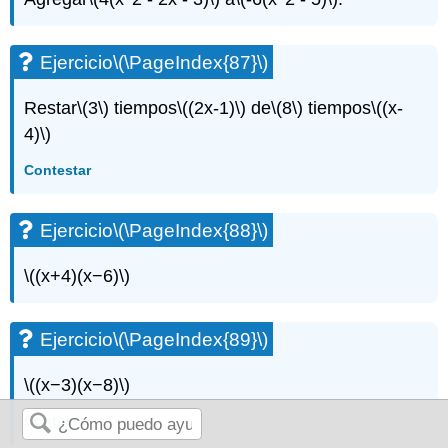
Ejercicio
\(\PageIndex{87}\)
Restar
\(3\)
tiempos
\((2x-1)\)
de
\(8\)
tiempos
\((x-
4)\)
Contestar
Ejercicio
\(\PageIndex{88}\)
\((x+4)(x−6)\)
Ejercicio
\(\PageIndex{89}\)
\((x−3)(x−8)\)
Contestar