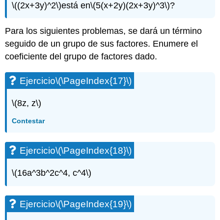
usando
\((2x+3y)^2\)
está en
\(5(x+2y)(2x+3y)^3\)
?
suma
y
Para los siguientes problemas, se dará un término
resta:
productos
seguido de un grupo de sus factores. Enumere el
binomiales
coeficiente del grupo de factores dado.
especiales
Ejercicio\
Ejercicio
\(\PageIndex{17}\)
(\PageIndex{46}\)
Ejercicio\
\(8z, z\)
(\PageIndex{47}\)
Ejercicio\
Contestar
(\PageIndex{48}\)
Ejercicio\
(\PageIndex{49}\)
Ejercicio
\(\PageIndex{18}\)
Ejercicio\
(\PageIndex{50}\)
\(16a^3b^2c^4, c^4\)
Ejercicio\
(\PageIndex{51}\)
Ejercicio\
Ejercicio
\(\PageIndex{19}\)
(\PageIndex{52}\)