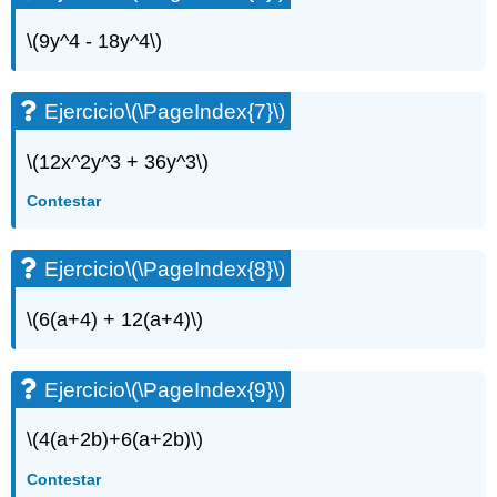
Ejercicio\
\(9y^4 - 18y^4\)
(\PageIndex{20}\)
Ecuaciones
Ejercicio\
Ejercicio
\(\PageIndex{7}\)
(\PageIndex{21}\)
Ejercicio\
\(12x^2y^3 + 36y^3\)
(\PageIndex{22}\)
Ejercicio\
Contestar
(\PageIndex{23}\)
Ejercicio\
(\PageIndex{24}\)
Ejercicio
\(\PageIndex{8}\)
Ejercicio\
(\PageIndex{25}\)
\(6(a+4) + 12(a+4)\)
Ejercicio\
(\PageIndex{26}\)
Ejercicio
\(\PageIndex{9}\)
Ejercicio\
(\PageIndex{27}\)
Ejercicio\
\(4(a+2b)+6(a+2b)\)
(\PageIndex{28}\)
Contestar
Ejercicio\