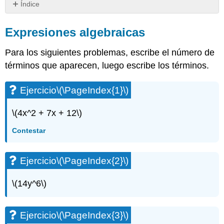
Índice
Expresiones
algebraicas
Expresiones algebraicas
Ejercicio\
Para los siguientes problemas, escribe el número de
(\PageIndex{1}\)
Ejercicio\
términos que aparecen, luego escribe los términos.
(\PageIndex{2}\)
Ejercicio\
Ejercicio
\(\PageIndex{1}\)
(\PageIndex{3}\)
Ejercicio\
\(4x^2 + 7x + 12\)
(\PageIndex{4}\)
Ejercicio\
Contestar
(\PageIndex{5}\)
Ejercicio\
Ejercicio
\(\PageIndex{2}\)
(\PageIndex{6}\)
Ejercicio\
\(14y^6\)
(\PageIndex{7}\)
Ejercicio\
(\PageIndex{8}\)
Ejercicio
\(\PageIndex{3}\)
Ejercicio\