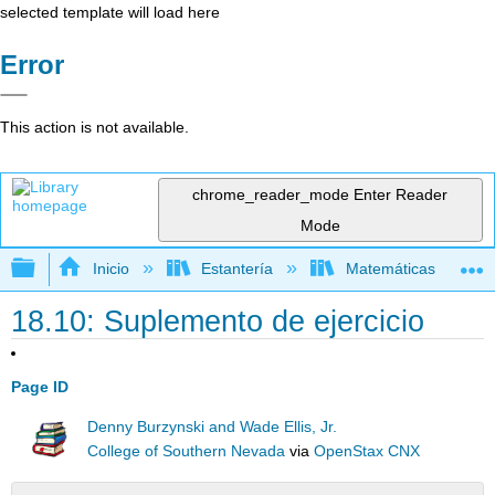
selected template will load here
Error
This action is not available.
chrome_reader_mode
Enter Reader
Mode
Expandir/contraer jerarquía global
Inicio
Estantería
Matemáticas
18.10: Suplemento de ejercicio
Page ID
Denny Burzynski and Wade Ellis, Jr.
College of Southern Nevada
via
OpenStax CNX