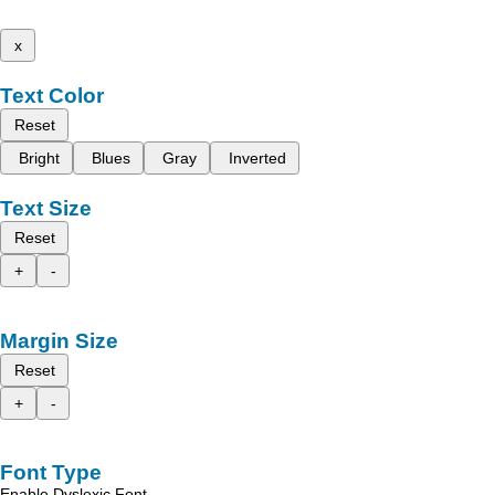
x
Text Color
Reset
Bright
Blues
Gray
Inverted
Text Size
Reset
+
-
Margin Size
Reset
+
-
Font Type
Enable Dyslexic Font