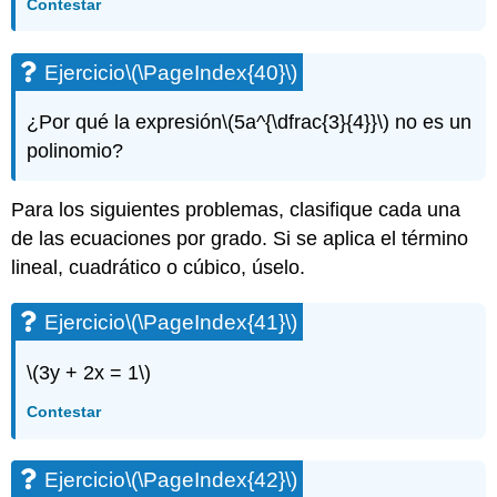
Contestar
Ejercicio\
(\PageIndex{123}\)
Ejercicio\
Ejercicio
\(\PageIndex{40}\)
(\PageIndex{124}\)
Ejercicio\
¿Por qué la expresión
\(5a^{\dfrac{3}{4}}\)
no es un
(\PageIndex{125}\)
polinomio?
Para los siguientes problemas, clasifique cada una
de las ecuaciones por grado. Si se aplica el término
lineal, cuadrático o cúbico, úselo.
Ejercicio
\(\PageIndex{41}\)
\(3y + 2x = 1\)
Contestar
Ejercicio
\(\PageIndex{42}\)