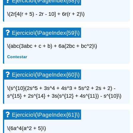
Ejercicio
\(\PageIndex{58}\)
\(2r[4(r + 5) - 2r - 10] + 6r(r + 2)\)
Ejercicio
\(\PageIndex{59}\)
\(abc(3abc + c + b) + 6a(2bc + bc^2)\)
Contestar
Ejercicio
\(\PageIndex{60}\)
\(s^{10}(2s^5 + 3s^4 + 4s^3 + 5s^2 + 2s + 2) -
s^{15} + 2s^{14} + 3s(s^{12} + 4s^{11}) - s^{10}\)
Ejercicio
\(\PageIndex{61}\)
\(6a^4(a^2 + 5)\)