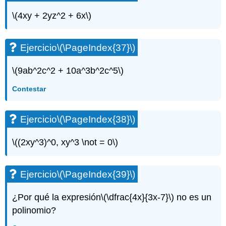
Ejercicio\
\(4xy + 2yz^2 + 6x\)
(\PageIndex{115}\)
Ejercicio\
(\PageIndex{116}\)
Ejercicio
\(\PageIndex{37}\)
Ejercicio\
(\PageIndex{117}\)
\(9ab^2c^2 + 10a^3b^2c^5\)
Ejercicio\
(\PageIndex{118}\)
Contestar
Ejercicio\
(\PageIndex{119}\)
Ejercicio
\(\PageIndex{38}\)
Ejercicio\
(\PageIndex{120}\)
\((2xy^3)^0, xy^3 \not = 0\)
Terminología
asociada
a
Ejercicio
\(\PageIndex{39}\)
ecuaciones
Ejercicio\
¿Por qué la expresión
\(\dfrac{4x}{3x-7}\)
no es un
(\PageIndex{121}\)
Ejercicio\
polinomio?
(\PageIndex{122}\)