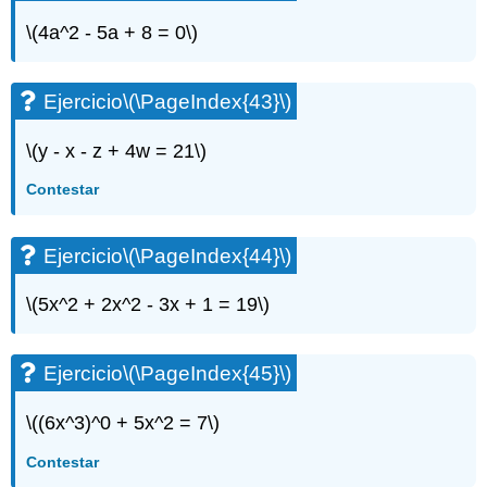
\(4a^2 - 5a + 8 = 0\)
Ejercicio
\(\PageIndex{43}\)
\(y - x - z + 4w = 21\)
Contestar
Ejercicio
\(\PageIndex{44}\)
\(5x^2 + 2x^2 - 3x + 1 = 19\)
Ejercicio
\(\PageIndex{45}\)
\((6x^3)^0 + 5x^2 = 7\)
Contestar