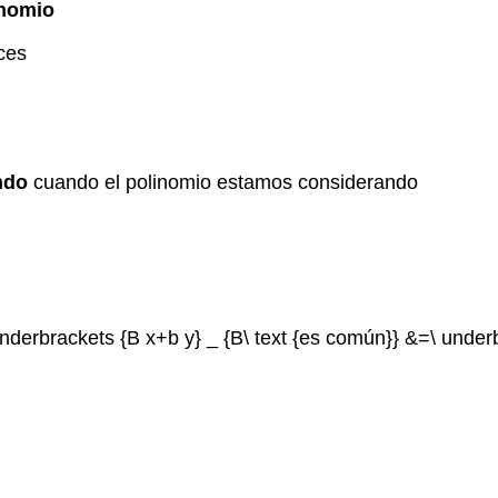
inomio
ces
ndo
cuando el polinomio estamos considerando
underbrackets {B x+b y} _ {B\ text {es común}} &=\ underb