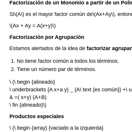
Factorización de un Monomio a partir de un Pol
Si
\(A\)
es el mayor factor común de
\(Ax+Ay\)
, enton
\(Ax + Ay = A(x+y)\)
Factorización por Agrupación
Estamos alertados de la idea de
factorizar agrupa
No tiene factor común a todos los términos.
Tiene un número par de términos.
\ (\ begin {alineado}
\ underbrackets {A x+a y} _ {A\ text {es común}} +\ 
& =( x+y) (A+B)
\ fin {alineado}\)
Productos especiales
\ (\ begin {array} {vaciado a la izquierda}