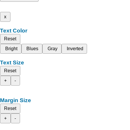
x
Text Color
Reset
Bright
Blues
Gray
Inverted
Text Size
Reset
+
-
Margin Size
Reset
+
-