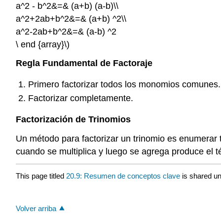
a^2 - b^2&=& (a+b) (a-b)\\
a^2+2ab+b^2&=& (a+b) ^2\\
a^2-2ab+b^2&=& (a-b) ^2
\ end {array}\)
Regla Fundamental de Factoraje
Primero factorizar todos los monomios comunes.
Factorizar completamente.
Factorización de Trinomios
Un método para factorizar un trinomio es enumerar t
cuando se multiplica y luego se agrega produce el 
This page titled
20.9: Resumen de conceptos clave
is shared u
Volver arriba