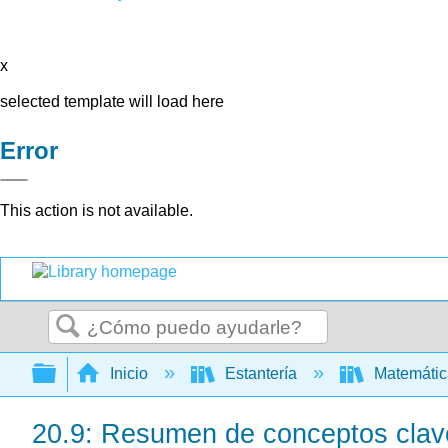
x
selected template will load here
Error
This action is not available.
Buscar
Expandir/contraer jerarquía global
Inicio
Estantería
Matemáti
20.9: Resumen de conceptos clav