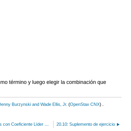
imo término y luego elegir la combinación que
enny Burzynski and Wade Ellis, Jr.
(
OpenStax CNX
) .
20.8: Factorización de Trinomios con Coeficiente Líder Diferente de 1
20.10: Suplemento de ejercicio