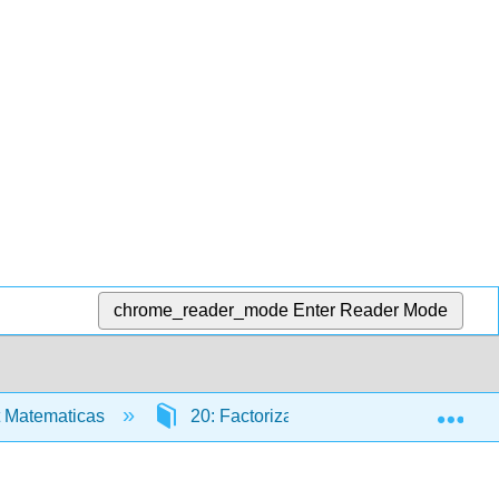
chrome_reader_mode
Enter Reader Mode
Exp
 Matematicas
20: Factorización de polinomios