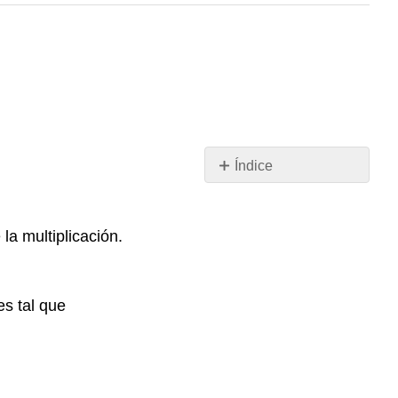
Índice
Resumen
de
Key
la multiplicación.
Concepts
es tal que