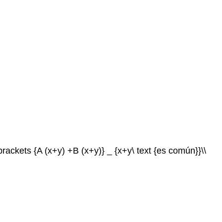
rackets {A (x+y) +B (x+y)} _ {x+y\ text {es común}}\\