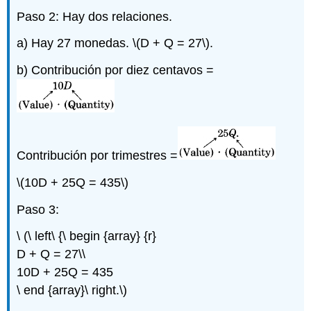
Paso 2: Hay dos relaciones.
a) Hay 27 monedas.
\(D + Q = 27\)
.
b) Contribución por diez centavos =
Contribución por trimestres =
\(10D + 25Q = 435\)
Paso 3:
\ (\ left\ {\ begin {array} {r}
D + Q = 27\\
10D + 25Q = 435
\ end {array}\ right.\)