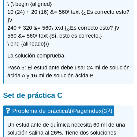
\ (\ begin {aligned}
10 (24) + 20 (16) &= 560\ text {¿Es correcto esto?
}\\
240 + 320 &= 560\ text {¿Es correcto esto? }\\
560 &= 560\ text {Sí, esto es correcto.}
\ end {alineado}\)
La solución comprueba.
Paso 5: El estudiante debe usar 24 ml de solución
ácida A y 16 ml de solución ácida B.
Set de práctica C
Problema de práctica
\(\PageIndex{3}\)
Un estudiante de química necesita 60 ml de una
solución salina al 26%. Tiene dos soluciones