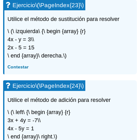
Ejercicio
\(\PageIndex{23}\)
Utilice el método de sustitución para resolver
\ (\ izquierda\ {\ begin {array} {r}
4x - y = 3\\
2x - 5 = 15
\ end {array}\ derecha.\)
Contestar
Ejercicio
\(\PageIndex{24}\)
Utilice el método de adición para resolver
\ (\ left\ {\ begin {array} {r}
3x + 4y = -7\\
4x - 5y = 1
\ end {array}\ right.\)