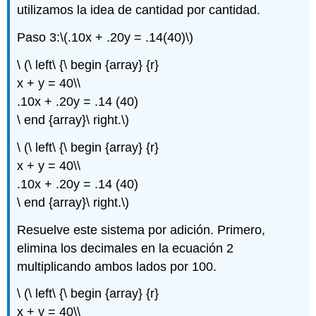
utilizamos la idea de cantidad por cantidad.
Paso 3:
\(.10x + .20y = .14(40)\)
\ (\ left\ {\ begin {array} {r}
x + y = 40\\
.10x + .20y = .14 (40)
\ end {array}\ right.\)
\ (\ left\ {\ begin {array} {r}
x + y = 40\\
.10x + .20y = .14 (40)
\ end {array}\ right.\)
Resuelve este sistema por adición. Primero,
elimina los decimales en la ecuación 2
multiplicando ambos lados por 100.
\ (\ left\ {\ begin {array} {r}
x + y = 40\\