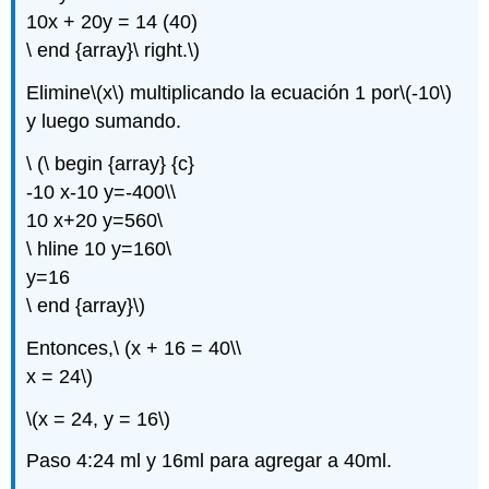
10x + 20y = 14 (40)
\ end {array}\ right.\)
Elimine
\(x\)
multiplicando la ecuación 1 por
\(-10\)
y luego sumando.
\ (\ begin {array} {c}
-10 x-10 y=-400\\
10 x+20 y=560\
\ hline 10 y=160\
y=16
\ end {array}\)
Entonces,\ (x + 16 = 40\\
x = 24\)
\(x = 24, y = 16\)
Paso 4:24 ml y 16ml para agregar a 40ml.