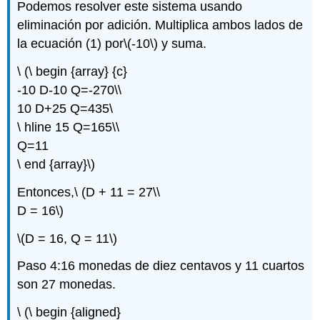
Podemos resolver este sistema usando
eliminación por adición. Multiplica ambos lados de
la ecuación (1) por
\(-10\)
y suma.
\ (\ begin {array} {c}
-10 D-10 Q=-270\\
10 D+25 Q=435\
\ hline 15 Q=165\\
Q=11
\ end {array}\)
Entonces,\ (D + 11 = 27\\
D = 16\)
\(D = 16, Q = 11\)
Paso 4:16 monedas de diez centavos y 11 cuartos
son 27 monedas.
\ (\ begin {aligned}