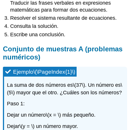
Traducir las frases verbales en expresiones
(\PageIndex{1}\)
matemáticas para formar dos ecuaciones.
Juego
de
Resolver el sistema resultante de ecuaciones.
Muestras
Consulta la solución.
B
(Problemas
Escribe una conclusión.
de
Monedas)
Conjunto de muestras A (problemas
Ejemplo\
numéricos)
(\PageIndex{2}\)
Set
Ejemplo
\(\PageIndex{1}\)
de
práctica
B
La suma de dos números es
\(37\)
. Un número es
\
Problema
(5\)
mayor que el otro. ¿Cuáles son los números?
de
práctica\
Paso 1:
(\PageIndex{2}\)
Dejar un número
\(x = \)
más pequeño.
Conjunto
de
Dejar
\(y = \)
un número mayor.
Muestras