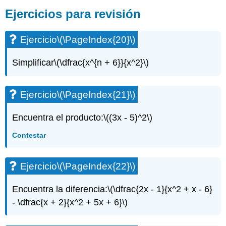
Ejercicios para revisión
Ejercicio
\(\PageIndex{20}\)
Simplificar
\(\dfrac{x^{n + 6}}{x^2}\)
Ejercicio
\(\PageIndex{21}\)
Encuentra el producto:
\((3x - 5)^2\)
Contestar
Ejercicio
\(\PageIndex{22}\)
Encuentra la diferencia:
\(\dfrac{2x - 1}{x^2 + x - 6}
- \dfrac{x + 2}{x^2 + 5x + 6}\)