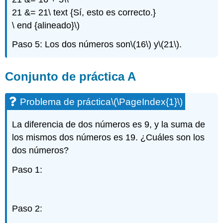
Ejercicio\
21 &= 21\ text {Sí, esto es correcto.}
(\PageIndex{14}\)
\ end {alineado}\)
Ejercicio\
(\PageIndex{15}\)
Paso 5: Los dos números son
\(16\)
y
\(21\)
.
Ejercicio\
(\PageIndex{16}\)
Ejercicio\
Conjunto de práctica A
(\PageIndex{17}\)
Ejercicio\
Problema de práctica
\(\PageIndex{1}\)
(\PageIndex{18}\)
Ejercicio\
La diferencia de dos números es 9, y la suma de
(\PageIndex{19}\)
Ejercicios
los mismos dos números es 19. ¿Cuáles son los
para
dos números?
revisión
Paso 1:
Ejercicio\
(\PageIndex{20}\)
Ejercicio\
(\PageIndex{21}\)
Paso 2:
Ejercicio\