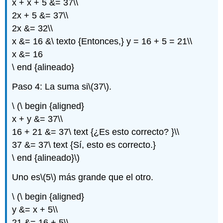
(\PageIndex{3}\)
x + x + 5 &= 37\\
Ejercicio\
2x + 5 &= 37\\
(\PageIndex{4}\)
2x &= 32\\
Ejercicio\
x &= 16 &\ texto {Entonces,} y = 16 + 5 = 21\\
(\PageIndex{5}\)
x &= 16
Ejercicio\
(\PageIndex{6}\)
\ end {alineado}
Ejercicio\
Paso 4: La suma si
\(37\)
.
(\PageIndex{7}\)
Ejercicio\
\ (\ begin {aligned}
(\PageIndex{8}\)
x + y &= 37\\
Ejercicio\
(\PageIndex{9}\)
16 + 21 &= 37\ text {¿Es esto correcto? }\\
Ejercicio\
37 &= 37\ text {Sí, esto es correcto.}
(\PageIndex{10}\)
\ end {alineado}\)
Ejercicio\
(\PageIndex{11}\)
Uno es
\(5\)
más grande que el otro.
Ejercicio\
(\PageIndex{12}\)
\ (\ begin {aligned}
Ejercicio\
y &= x + 5\\
(\PageIndex{13}\)
21 &= 16 + 5\\