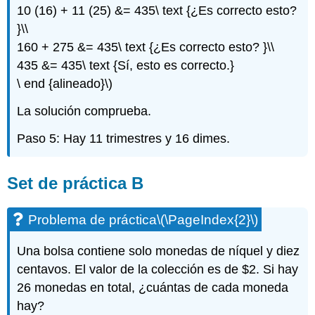
10 (16) + 11 (25) &= 435\ text {¿Es correcto esto?
}\\
160 + 275 &= 435\ text {¿Es correcto esto? }\\
435 &= 435\ text {Sí, esto es correcto.}
\ end {alineado}\)
La solución comprueba.
Paso 5: Hay 11 trimestres y 16 dimes.
Set de práctica B
Problema de práctica
\(\PageIndex{2}\)
Una bolsa contiene solo monedas de níquel y diez
centavos. El valor de la colección es de $2. Si hay
26 monedas en total, ¿cuántas de cada moneda
hay?