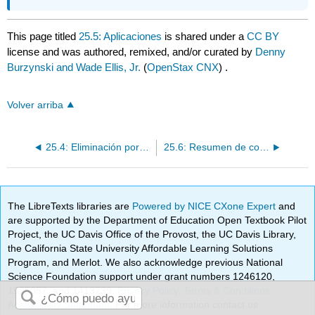
This page titled
25.5: Aplicaciones
is shared under a
CC BY
license and was authored, remixed, and/or curated by
Denny
Burzynski and Wade Ellis, Jr.
(
OpenStax CNX
) .
Volver arriba
25.4: Eliminación por Suma
25.6: Resumen de conceptos clave
The LibreTexts libraries are
Powered by NICE CXone Expert
and
are supported by the Department of Education Open Textbook Pilot
Project, the UC Davis Office of the Provost, the UC Davis Library,
the California State University Affordable Learning Solutions
Program, and Merlot. We also acknowledge previous National
Science Foundation support under grant numbers 1246120,
1525057, and 1413739.
Privacy Policy
.
Terms & Conditions
.
Accessibility Statement
. For more information contact us