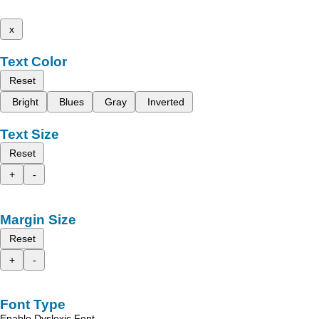
x
Text Color
Reset
Bright
Blues
Gray
Inverted
Text Size
Reset
+
-
Margin Size
Reset
+
-
Font Type
Enable Dyslexic Font