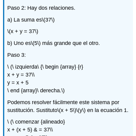
C
Paso 2: Hay dos relaciones.
(Problemas
de
a) La suma es
\(37\)
Mezcla)
Ejemplo\
\(x + y = 37\)
(\PageIndex{3}\)
b) Uno es
\(5\)
más grande que el otro.
Set
de
Paso 3:
práctica
C
\ (\ izquierda\ {\ begin {array} {r}
Problema
x + y = 37\\
de
práctica\
y = x + 5
(\PageIndex{3}\)
\ end {array}\ derecha.\)
Ejercicios
Podemos resolver fácilmente este sistema por
Ejercicio\
sustitución. Sustituto
\(x + 5\)
\(y\)
en la ecuación 1.
(\PageIndex{1}\)
Ejercicio\
\ (\ comenzar {alineado}
(\PageIndex{2}\)
x + (x + 5) & = 37\\
Ejercicio\