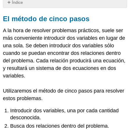
Índice
El
método
El método de cinco pasos
de
cinco
A la hora de resolver problemas prácticos, suele ser
pasos
más conveniente introducir dos variables en lugar de
Conjunto
una sola. Se deben introducir dos variables sólo
de
muestras
cuando se puedan encontrar dos relaciones dentro
A
del problema. Cada relación producirá una ecuación,
(problemas
y resultará un sistema de dos ecuaciones en dos
numéricos)
variables.
Ejemplo\
(\PageIndex{1}\)
Utilizaremos el método de cinco pasos para resolver
Conjunto
de
estos problemas.
práctica
A
Introducir dos variables, una por cada cantidad
Problema
desconocida.
de
Busca dos relaciones dentro del problema.
práctica\