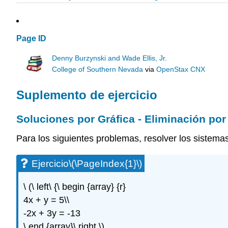
Page ID
Denny Burzynski and Wade Ellis, Jr.
College of Southern Nevada
via
OpenStax CNX
Suplemento de ejercicio
Soluciones por Gráfica - Eliminación por
Para los siguientes problemas, resolver los sistema
Ejercicio
\(\PageIndex{1}\)
\ (\ left\ {\ begin {array} {r}
4x + y = 5\\
-2x + 3y = -13
\ end {array}\ right.\)