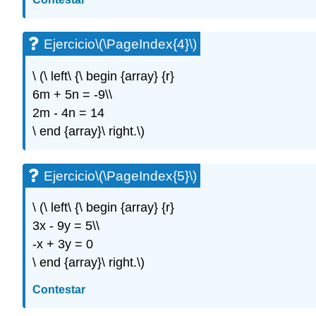
Ejercicio
\(\PageIndex{4}\)
\ (\ left\ {\ begin {array} {r}
6m + 5n = -9\\
2m - 4n = 14
\ end {array}\ right.\)
Ejercicio
\(\PageIndex{5}\)
\ (\ left\ {\ begin {array} {r}
3x - 9y = 5\\
-x + 3y = 0
\ end {array}\ right.\)
Contestar