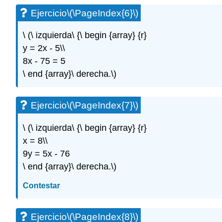
Ejercicio
\(\PageIndex{6}\)
\ (\ izquierda\ {\ begin {array} {r}
y = 2x - 5\\
8x - 75 = 5
\ end {array}\ derecha.\)
Ejercicio
\(\PageIndex{7}\)
\ (\ izquierda\ {\ begin {array} {r}
x = 8\\
9y = 5x - 76
\ end {array}\ derecha.\)
Contestar
Ejercicio
\(\PageIndex{8}\)