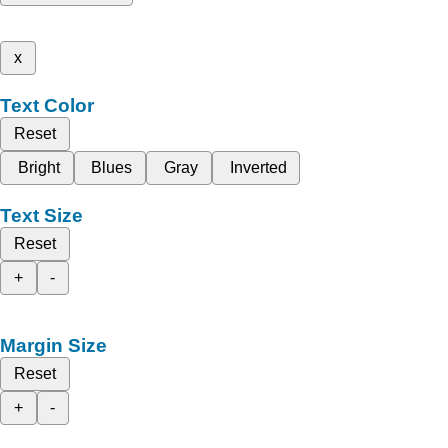
x
Text Color
Reset
Bright
Blues
Gray
Inverted
Text Size
Reset
+
-
Margin Size
Reset
+
-