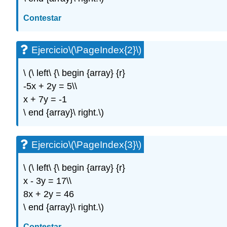
Contestar
Ejercicio
\(\PageIndex{2}\)
\ (\ left\ {\ begin {array} {r}
-5x + 2y = 5\\
x + 7y = -1
\ end {array}\ right.\)
Ejercicio
\(\PageIndex{3}\)
\ (\ left\ {\ begin {array} {r}
x - 3y = 17\\
8x + 2y = 46
\ end {array}\ right.\)
Contestar