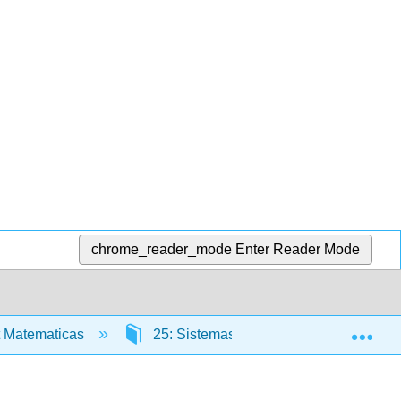
chrome_reader_mode
Enter Reader Mode
Exp
 Matematicas
25: Sistemas de Ecuaciones Lineales