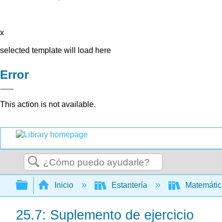
x
selected template will load here
Error
This action is not available.
Buscar
Expandir/contraer jerarquía global
Inicio
Estantería
Matemáti
25.7: Suplemento de ejercicio