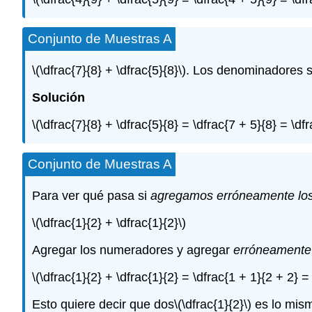
Conjunto de Muestras A
\(\dfrac{7}{8} + \dfrac{5}{8}\)
. Los denominadores s
Solución
\(\dfrac{7}{8} + \dfrac{5}{8} = \dfrac{7 + 5}{8} = \dfr
Conjunto de Muestras A
Para ver qué pasa si
agregamos erróneamente lo
\(\dfrac{1}{2} + \dfrac{1}{2}\)
Agregar los numeradores y agregar
erróneamente
\(\dfrac{1}{2} + \dfrac{1}{2} = \dfrac{1 + 1}{2 + 2} = 
Esto quiere decir que dos
\(\dfrac{1}{2}\)
es lo mis