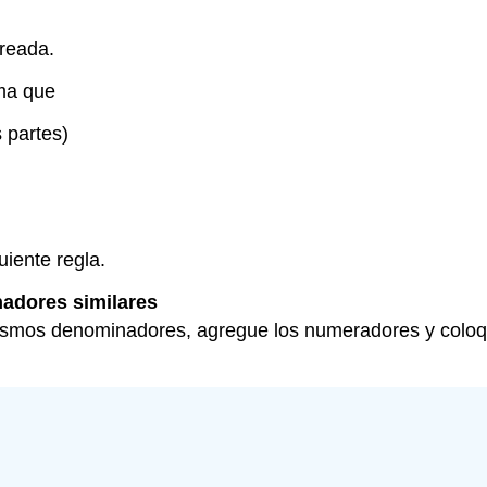
breada.
ma que
s partes)
uiente regla.
adores similares
ismos denominadores, agregue los numeradores y coloq