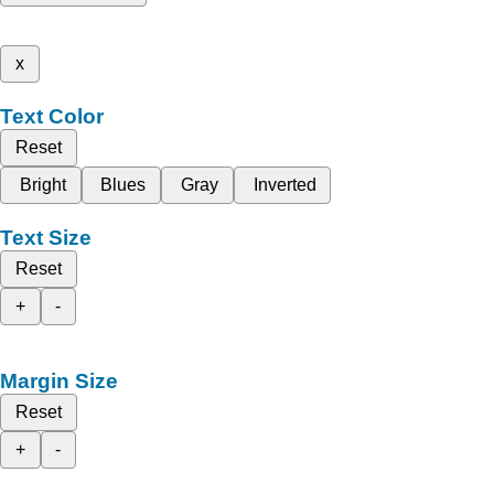
x
Text Color
Reset
Bright
Blues
Gray
Inverted
Text Size
Reset
+
-
Margin Size
Reset
+
-