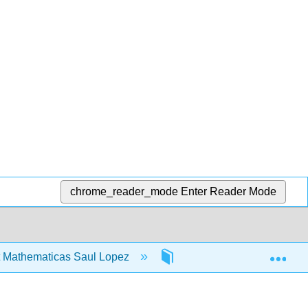
chrome_reader_mode
Enter Reader Mode
Exp
 Mathematicas Saul Lopez
8: Adición y resta de fra