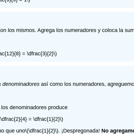
on los mismos. Agrega los numeradores y coloca la sum
ac{12}{8} = \dfrac{3}{2}\)
s denominadores
así como los numeradores, agreguem
los denominadores produce
\dfrac{2}{4} = \dfrac{1}{2}\)
mo que uno
\(\dfrac{1}{2}\)
. ¡Despregonada!
No agregam