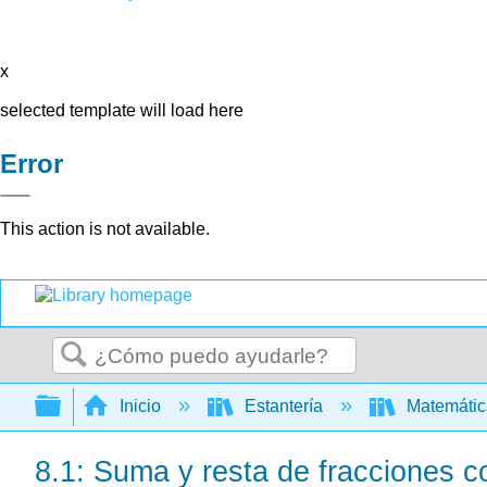
x
selected template will load here
Error
This action is not available.
Buscar
Expandir/contraer jerarquía global
Inicio
Estantería
Matemáti
8.1: Suma y resta de fracciones 