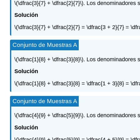
\(\dfrac{3}{7} + \dfrac{2}{7}\)
. Los denominadores s
Solución
\(\dfrac{3}{7} + \dfrac{2}{7} = \dfrac{3 + 2}{7} = \dfr
Conjunto de Muestras A
\(\dfrac{1}{8} + \dfrac{3}{8}\)
. Los denominadores s
Solución
\(\dfrac{1}{8} + \dfrac{3}{8} = \dfrac{1 + 3}{8} = \dfr
Conjunto de Muestras A
\(\dfrac{4}{9} + \dfrac{5}{9}\)
. Los denominadores s
Solución
\(\dfrac{4}{9} + \dfrac{5}{9} = \dfrac{4 + 5}{9} = \dfr