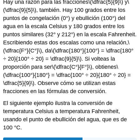
Hay una razón para las fracciones
\(\dfrac{5}{9}\)
y
\
(\dfrac{9}{5}\)
, también. Hay 100 grados entre los
puntos de congelación (0°) y ebullición (100°) del
agua en la escala Celsius y 180 grados entre los
puntos similares (32° y 212°) en la escala Fahrenheit.
Escribiendo estas dos escalas como una relación,
\
(\dfrac{F°}{C°}\)
, da
\(\dfrac{180°}{100°} = \dfrac{180°
÷ 20}{100° ÷ 20} = \dfrac{9}{5}\)
. Si volteas la
proporción para ser
\(\dfrac{C°}{F°}\)
, obtienes
\
(\dfrac{100°}{180°} = \dfrac{100° ÷ 20}{180° ÷ 20} =
\dfrac{5}{9}\)
. Observe cómo se utilizan estas
fracciones en las fórmulas de conversión.
El siguiente ejemplo ilustra la conversión de
temperatura Celsius a temperatura Fahrenheit,
usando el punto de ebullición del agua, que es de
100 °C.