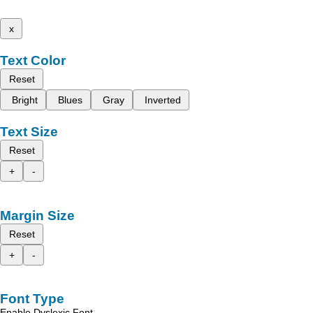
x
Text Color
Reset
Bright
Blues
Gray
Inverted
Text Size
Reset
+
-
Margin Size
Reset
+
-
Font Type
Enable Dyslexic Font