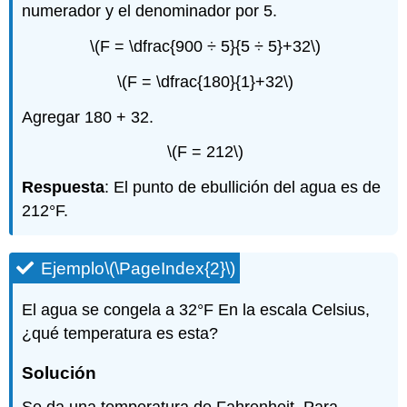
numerador y el denominador por 5.
\(F = \dfrac{900 ÷ 5}{5 ÷ 5}+32\)
\(F = \dfrac{180}{1}+32\)
Agregar 180 + 32.
\(F = 212\)
Respuesta
: El punto de ebullición del agua es de
212°F.
Ejemplo
\(\PageIndex{2}\)
El agua se congela a 32°F En la escala Celsius,
¿qué temperatura es esta?
Solución