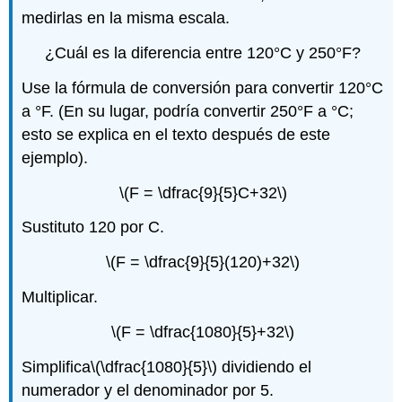
medirlas en la misma escala.
¿Cuál es la diferencia entre 120°C y 250°F?
Use la fórmula de conversión para convertir 120°C
a °F. (En su lugar, podría convertir 250°F a °C;
esto se explica en el texto después de este
ejemplo).
\(F = \dfrac{9}{5}C+32\)
Sustituto 120 por C.
\(F = \dfrac{9}{5}(120)+32\)
Multiplicar.
\(F = \dfrac{1080}{5}+32\)
Simplifica
\(\dfrac{1080}{5}\)
dividiendo el
numerador y el denominador por 5.