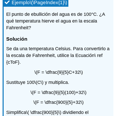
Ejemplo
\(\PageIndex{1}\)
El punto de ebullición del agua es de 100°C. ¿A
qué temperatura hierve el agua en la escala
Fahrenheit?
Solución
Se da una temperatura Celsius. Para convertirlo a
la escala de Fahrenheit, utilice la Ecuación\ ref
{cToF}.
\(F = \dfrac{9}{5}C+32\)
Sustituye 100
\(C\)
y multiplica.
\(F = \dfrac{9}{5}(100)+32\)
\(F = \dfrac{900}{5}+32\)
Simplifica
\( \dfrac{900}{5}\)
dividiendo el