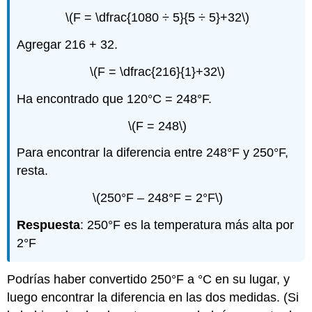
\(F = \dfrac{1080 ÷ 5}{5 ÷ 5}+32\)
Agregar 216 + 32.
\(F = \dfrac{216}{1}+32\)
Ha encontrado que 120°C = 248°F.
\(F = 248\)
Para encontrar la diferencia entre 248°F y 250°F,
resta.
\(250°F – 248°F = 2°F\)
Respuesta
: 250°F es la temperatura más alta por
2°F
Podrías haber convertido 250°F a °C en su lugar, y
luego encontrar la diferencia en las dos medidas. (Si