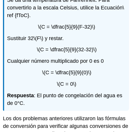
Se da una temperatura de Fahrenheit. Para
convertirlo a la escala Celsius, utilice la Ecuación\
ref {fToC}.
\(C = \dfrac{5}{9}(F-32)\)
Sustituir 32
\(F\)
y restar.
\(C = \dfrac{5}{9}(32-32)\)
Cualquier número multiplicado por 0 es 0
\(C = \dfrac{5}{9}(0)\)
\(C = 0\)
Respuesta
: El punto de congelación del agua es
de 0°C.
Los dos problemas anteriores utilizaron las fórmulas
de conversión para verificar algunas conversiones de