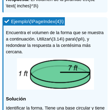
\text{ inches}^3\)
Ejemplo
\(\PageIndex{4}\)
Encuentra el volumen de la forma que se muestra
a continuación. Utilizar
\(3.14\)
para
\(\pi\)
, y
redondear la respuesta a la centésima más
cercana.
Solución
Identificar la forma. Tiene una base circular y tiene