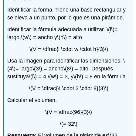
Identificar la forma. Tiene una base rectangular y
se eleva a un punto, por lo que es una pirámide.
Identificar la fórmula adecuada a utilizar.
\(l\)
=
largo,
\(w\)
= ancho y
\(h\)
= alto
\(V = \dfrac{l \cdot w \cdot h}{3}\)
Usa la imagen para identificar las dimensiones.
\
(4\)
= largo
\(3\)
= ancho
\(8\)
= alto. Después
sustituya
\(l\)
= 4,
\(w\)
= 3, y
\(h\)
= 8 en la fórmula.
\(V = \dfrac{4 \cdot 3 \cdot 8}{3}\)
Calcular el volumen.
\(V = \dfrac{96}{3}\)
\(= 32\)
Respuesta
: El volumen de la pirámide es
\(32