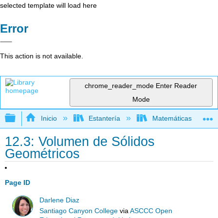
selected template will load here
Error
This action is not available.
chrome_reader_mode
Enter Reader
Mode
Expandir/contraer jerarquía global
Inicio
Estantería
Matemáticas
12.3: Volumen de Sólidos
Geométricos
Page ID
Darlene Diaz
Santiago Canyon College
via
ASCCC Open