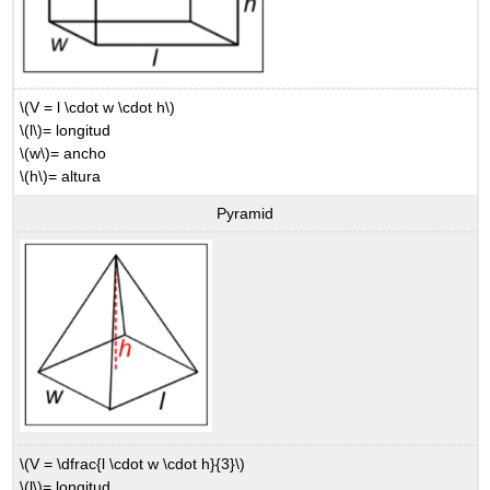
\(V = l \cdot w \cdot h\)
\(l\)
= longitud
\(w\)
= ancho
\(h\)
= altura
Pyramid
\(V = \dfrac{l \cdot w \cdot h}{3}\)
\(l\)
= longitud