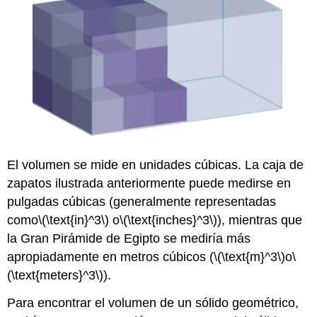
El volumen se mide en unidades cúbicas. La caja de
zapatos ilustrada anteriormente puede medirse en
pulgadas cúbicas (generalmente representadas
como
\(\text{in}^3\)
o
\(\text{inches}^3\)
), mientras que
la Gran Pirámide de Egipto se mediría más
apropiadamente en metros cúbicos (
\(\text{m}^3\)
o
\
(\text{meters}^3\)
).
Para encontrar el volumen de un sólido geométrico,