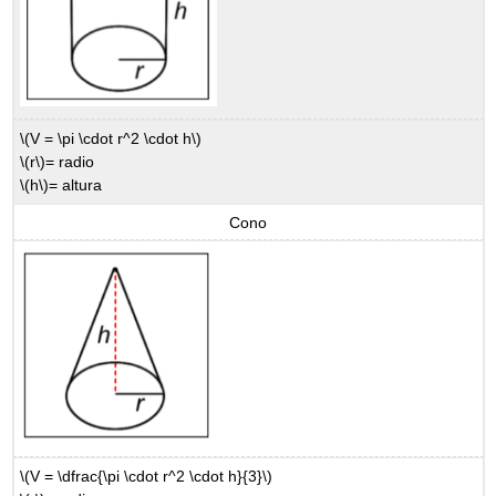
\(V = \pi \cdot r^2 \cdot h\)
\(r\)
= radio
\(h\)
= altura
Cono
\(V = \dfrac{\pi \cdot r^2 \cdot h}{3}\)