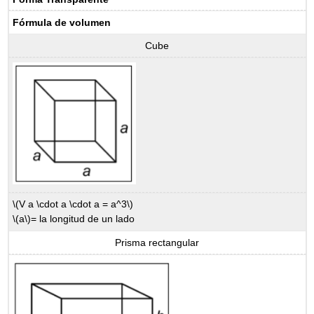
Fórmula de volumen
Cube
\(V a \cdot a \cdot a = a^3\)
\(a\)
= la longitud de un lado
Prisma rectangular