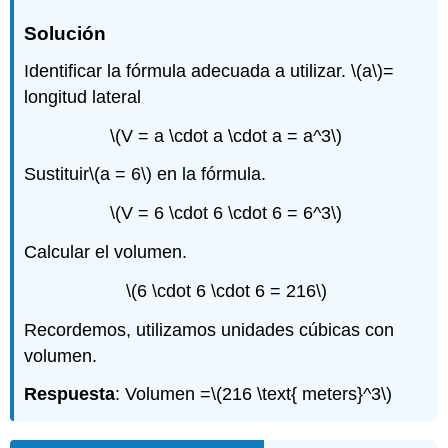
Solución
Identificar la fórmula adecuada a utilizar.
\(a\)
=
longitud lateral
\(V = a \cdot a \cdot a = a^3\)
Sustituir
\(a = 6\)
en la fórmula.
\(V = 6 \cdot 6 \cdot 6 = 6^3\)
Calcular el volumen.
\(6 \cdot 6 \cdot 6 = 216\)
Recordemos, utilizamos unidades cúbicas con
volumen.
Respuesta
: Volumen =
\(216 \text{ meters}^3\)