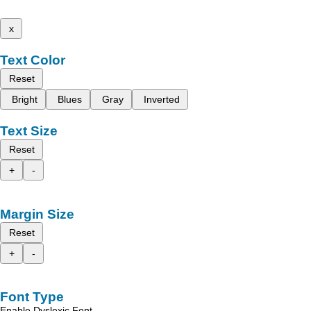
x
Text Color
Reset
Bright
Blues
Gray
Inverted
Text Size
Reset
+
-
Margin Size
Reset
+
-
Font Type
Enable Dyslexic Font