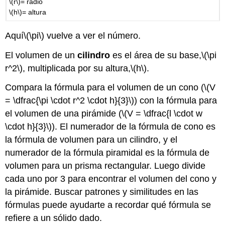
\(r\)
= radio
\(h\)
= altura
Aquí
\(\pi\)
vuelve a ver el número.
El volumen de un
cilindro
es el área de su base,
\(\pi
r^2\)
, multiplicada por su altura,
\(h\)
.
Compara la fórmula para el volumen de un cono (
\(V
= \dfrac{\pi \cdot r^2 \cdot h}{3}\)
) con la fórmula para
el volumen de una pirámide (
\(V = \dfrac{l \cdot w
\cdot h}{3}\)
). El numerador de la fórmula de cono es
la fórmula de volumen para un cilindro, y el
numerador de la fórmula piramidal es la fórmula de
volumen para un prisma rectangular. Luego divide
cada uno por 3 para encontrar el volumen del cono y
la pirámide. Buscar patrones y similitudes en las
fórmulas puede ayudarte a recordar qué fórmula se
refiere a un sólido dado.