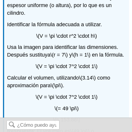
espesor uniforme (o altura), por lo que es un
cilindro.
Identificar la fórmula adecuada a utilizar.
\(V = \pi \cdot r^2 \cdot h\)
Usa la imagen para identificar las dimensiones.
Después sustituya
\(r = 7\)
y
\(h = 1\)
en la fórmula.
\(V = \pi \cdot 7^2 \cdot 1\)
Calcular el volumen, utilizando
\(3.14\)
como
aproximación para
\(\pi\)
.
\(V = \pi \cdot 7^2 \cdot 1\)
\(= 49 \pi\)
\(≈ 153.86\)
Respuesta
: El volumen es
\(49 \pi\)
o