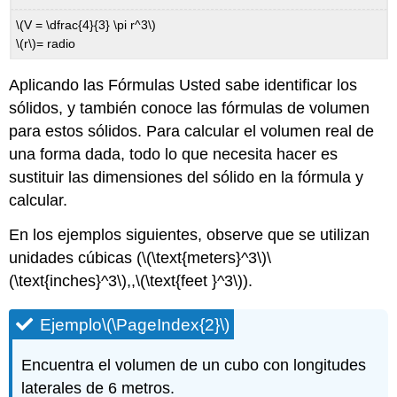
\(V = \dfrac{4}{3} \pi r^3\)
\(r\)
= radio
Aplicando las Fórmulas Usted sabe identificar los
sólidos, y también conoce las fórmulas de volumen
para estos sólidos. Para calcular el volumen real de
una forma dada, todo lo que necesita hacer es
sustituir las dimensiones del sólido en la fórmula y
calcular.
En los ejemplos siguientes, observe que se utilizan
unidades cúbicas (
\(\text{meters}^3\)
\
(\text{inches}^3\)
,,
\(\text{feet }^3\)
).
Ejemplo
\(\PageIndex{2}\)
Encuentra el volumen de un cubo con longitudes
laterales de 6 metros.