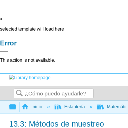
x
selected template will load here
Error
This action is not available.
Buscar
Expandir/contraer jerarquía global
Inicio
Estantería
Matemáti
13.3: Métodos de muestreo