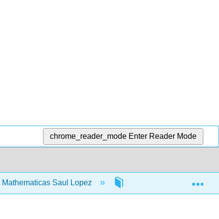
chrome_reader_mode
Enter Reader Mode
Exp
 Mathematicas Saul Lopez
13: Estadísticas, Recopil