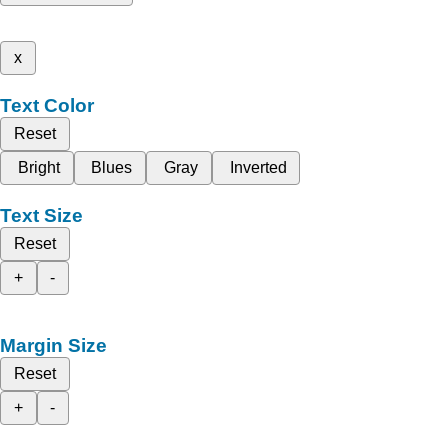
x
Text Color
Reset
Bright
Blues
Gray
Inverted
Text Size
Reset
+
-
Margin Size
Reset
+
-