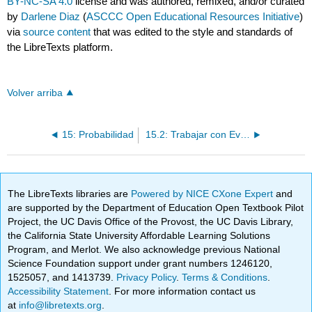
BY-NC-SA 4.0
license and was authored, remixed, and/or curated
by
Darlene Diaz
(
ASCCC Open Educational Resources Initiative
)
via
source content
that was edited to the style and standards of
the LibreTexts platform.
Volver arriba
15: Probabilidad
15.2: Trabajar con Eventos
The LibreTexts libraries are
Powered by NICE CXone Expert
and
are supported by the Department of Education Open Textbook Pilot
Project, the UC Davis Office of the Provost, the UC Davis Library,
the California State University Affordable Learning Solutions
Program, and Merlot. We also acknowledge previous National
Science Foundation support under grant numbers 1246120,
1525057, and 1413739.
Privacy Policy
.
Terms & Conditions
.
Accessibility Statement
. For more information contact us
at
info@libretexts.org
.