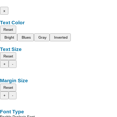
x
Text Color
Reset
Bright
Blues
Gray
Inverted
Text Size
Reset
+
-
Margin Size
Reset
+
-
Font Type
Enable Dyslexic Font