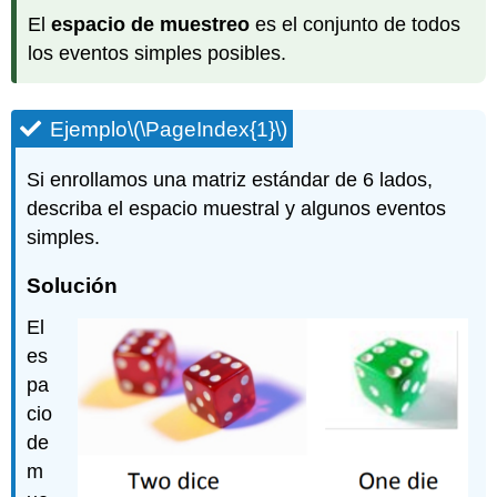
El
espacio de muestreo
es el conjunto de todos
los eventos simples posibles.
Ejemplo
\(\PageIndex{1}\)
Si enrollamos una matriz estándar de 6 lados,
describa el espacio muestral y algunos eventos
simples.
Solución
El
es
pa
cio
de
m