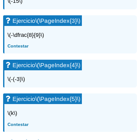
\(-15\)
Ejercicio\
(\PageIndex{7}\)
Ejercicio\
Ejercicio
\(\PageIndex{3}\)
(\PageIndex{8}\)
Ejercicio\
\(-\dfrac{8}{9}\)
(\PageIndex{9}\)
Ejercicio\
Contestar
(\PageIndex{10}\)
Adición
Ejercicio
\(\PageIndex{4}\)
de
Números
Signados
\(-(-3)\)
-
Multiplicación
y
Ejercicio
\(\PageIndex{5}\)
División
de
\(k\)
Números
Firmados
Contestar
Ejercicio\
(\PageIndex{11}\)