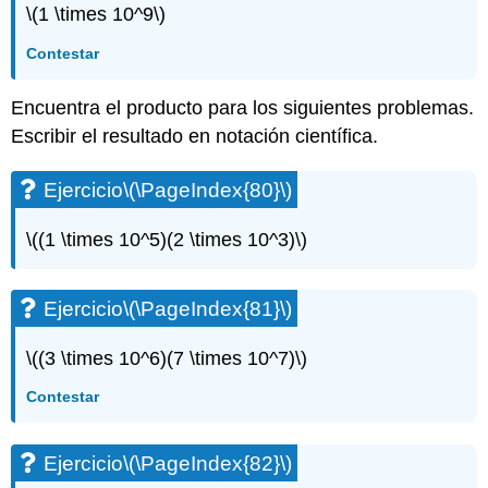
\(1 \times 10^9\)
Contestar
Encuentra el producto para los siguientes problemas.
Escribir el resultado en notación científica.
Ejercicio
\(\PageIndex{80}\)
\((1 \times 10^5)(2 \times 10^3)\)
Ejercicio
\(\PageIndex{81}\)
\((3 \times 10^6)(7 \times 10^7)\)
Contestar
Ejercicio
\(\PageIndex{82}\)