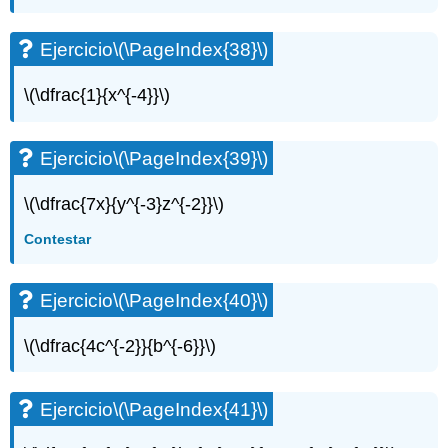
Ejercicio
\(\PageIndex{38}\)
\(\dfrac{1}{x^{-4}}\)
Ejercicio
\(\PageIndex{39}\)
\(\dfrac{7x}{y^{-3}z^{-2}}\)
Contestar
Ejercicio
\(\PageIndex{40}\)
\(\dfrac{4c^{-2}}{b^{-6}}\)
Ejercicio
\(\PageIndex{41}\)