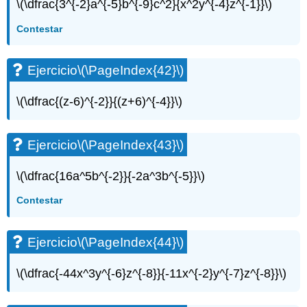
\(\dfrac{3^{-2}a^{-5}b^{-9}c^2}{x^2y^{-4}z^{-1}}\)
Contestar
Ejercicio
\(\PageIndex{42}\)
\(\dfrac{(z-6)^{-2}}{(z+6)^{-4}}\)
Ejercicio
\(\PageIndex{43}\)
\(\dfrac{16a^5b^{-2}}{-2a^3b^{-5}}\)
Contestar
Ejercicio
\(\PageIndex{44}\)
\(\dfrac{-44x^3y^{-6}z^{-8}}{-11x^{-2}y^{-7}z^{-8}}\)