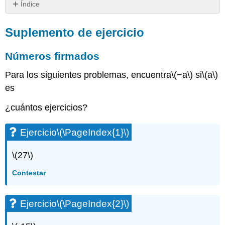
Índice
Suplemento
de
Suplemento de ejercicio
ejercicio
Números
Números firmados
firmados
Para los siguientes problemas, encuentra
\(−a\)
si
\(a\)
Ejercicio\
(\PageIndex{1}\)
es
Ejercicio\
¿cuántos ejercicios?
(\PageIndex{2}\)
Ejercicio\
(\PageIndex{3}\)
Ejercicio
\(\PageIndex{1}\)
Ejercicio\
(\PageIndex{4}\)
\(27\)
Ejercicio\
Contestar
(\PageIndex{5}\)
Valor
Absoluto
Ejercicio
\(\PageIndex{2}\)
Ejercicio\
(\PageIndex{6}\)