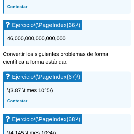
Contestar
Ejercicio
\(\PageIndex{66}\)
46,000,000,000,000,000
Convertir los siguientes problemas de forma
científica a forma estándar.
Ejercicio
\(\PageIndex{67}\)
\(3.87 \times 10^5\)
Contestar
Ejercicio
\(\PageIndex{68}\)
\(4.145 \times 10^4\)