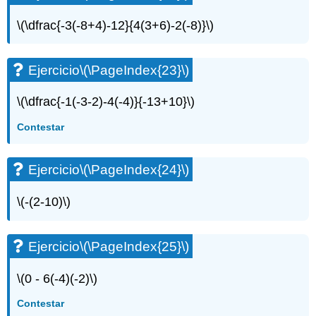
Ejercicio\
(\PageIndex{58}\)
\(\dfrac{-3(-8+4)-12}{4(3+6)-2(-8)}\)
Ejercicio\
(\PageIndex{59}\)
Ejercicio\
Ejercicio
\(\PageIndex{23}\)
(\PageIndex{60}\)
Ejercicio\
\(\dfrac{-1(-3-2)-4(-4)}{-13+10}\)
(\PageIndex{61}\)
Ejercicio\
Contestar
(\PageIndex{62}\)
Ejercicio\
Ejercicio
\(\PageIndex{24}\)
(\PageIndex{63}\)
Ejercicio\
(\PageIndex{64}\)
\(-(2-10)\)
Ejercicio\
(\PageIndex{65}\)
Ejercicio
\(\PageIndex{25}\)
Ejercicio\
(\PageIndex{66}\)
\(0 - 6(-4)(-2)\)
Ejercicio\
(\PageIndex{67}\)
Contestar
Ejercicio\