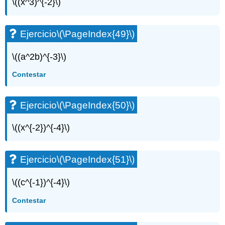
\((x^3)^{-2}\)
Ejercicio
\(\PageIndex{49}\)
\((a^2b)^{-3}\)
Contestar
Ejercicio
\(\PageIndex{50}\)
\((x^{-2})^{-4}\)
Ejercicio
\(\PageIndex{51}\)
\((c^{-1})^{-4}\)
Contestar