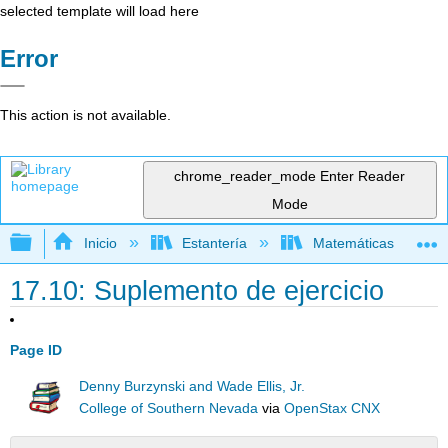
selected template will load here
Error
This action is not available.
chrome_reader_mode
Enter Reader
Mode
Expandir/contraer jerarquía global
Inicio
Estantería
Matemáticas
17.10: Suplemento de ejercicio
Page ID
Denny Burzynski and Wade Ellis, Jr.
College of Southern Nevada
via
OpenStax CNX