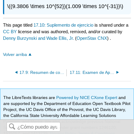
\((9.3806 \times 10^{52})(1.009 \times 10^{-31})\)
This page titled
17.10: Suplemento de ejercicio
is shared under a
CC BY
license and was authored, remixed, and/or curated by
Denny Burzynski and Wade Ellis, Jr.
(
OpenStax CNX
) .
Volver arriba
17.9: Resumen de conceptos clave
17.11: Examen de Aptitud
The LibreTexts libraries are
Powered by NICE CXone Expert
and
are supported by the Department of Education Open Textbook Pilot
Project, the UC Davis Office of the Provost, the UC Davis Library,
the California State University Affordable Learning Solutions
Program, and Merlot. We also acknowledge previous National
Science Foundation support under grant numbers 1246120,
1525057, and 1413739.
Privacy Policy
.
Terms & Conditions
.