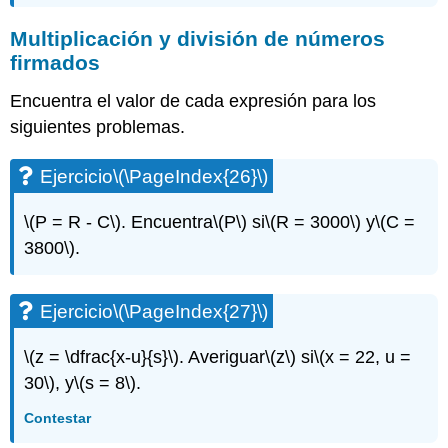
(\PageIndex{68}\)
Ejercicio\
Multiplicación y división de números
(\PageIndex{69}\)
firmados
Ejercicio\
(\PageIndex{70}\)
Encuentra el valor de cada expresión para los
Ejercicio\
siguientes problemas.
(\PageIndex{71}\)
Ejercicio\
Ejercicio
\(\PageIndex{26}\)
(\PageIndex{72}\)
Ejercicio\
\(P = R - C\)
. Encuentra
\(P\)
si
\(R = 3000\)
y
\(C =
(\PageIndex{73}\)
3800\)
.
Ejercicio\
(\PageIndex{74}\)
Ejercicio\
Ejercicio
\(\PageIndex{27}\)
(\PageIndex{75}\)
Ejercicio\
\(z = \dfrac{x-u}{s}\)
. Averiguar
\(z\)
si
\(x = 22, u =
(\PageIndex{76}\)
Ejercicio\
30\)
, y
\(s = 8\)
.
(\PageIndex{77}\)
Contestar
Ejercicio\
(\PageIndex{78}\)