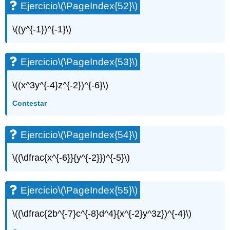
Ejercicio
\(\PageIndex{52}\)
\((y^{-1})^{-1}\)
Ejercicio
\(\PageIndex{53}\)
\((x^3y^{-4}z^{-2})^{-6}\)
Contestar
Ejercicio
\(\PageIndex{54}\)
\((\dfrac{x^{-6}}{y^{-2}})^{-5}\)
Ejercicio
\(\PageIndex{55}\)
\((\dfrac{2b^{-7}c^{-8}d^4}{x^{-2}y^3z})^{-4}\)