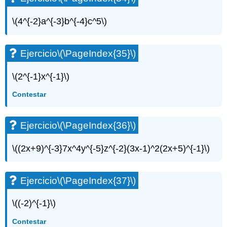
\(4^{-2}a^{-3}b^{-4}c^5\)
Ejercicio
\(\PageIndex{35}\)
\(2^{-1}x^{-1}\)
Contestar
Ejercicio
\(\PageIndex{36}\)
\((2x+9)^{-3}7x^4y^{-5}z^{-2}(3x-1)^2(2x+5)^{-1}\)
Ejercicio
\(\PageIndex{37}\)
\((-2)^{-1}\)
Contestar