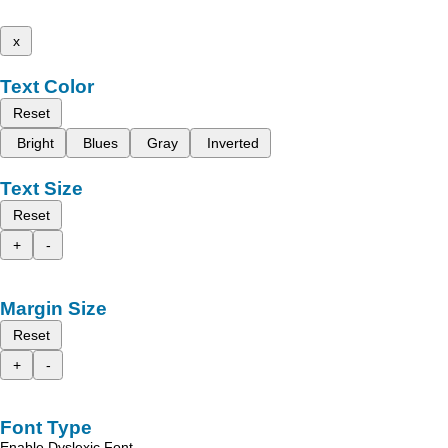
x
Text Color
Reset
Bright
Blues
Gray
Inverted
Text Size
Reset
+
-
Margin Size
Reset
+
-
Font Type
Enable Dyslexic Font