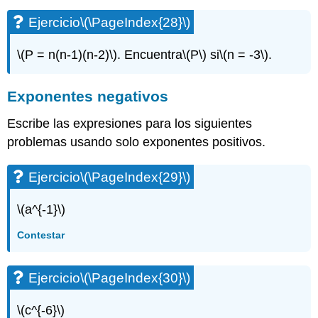
Ejercicio\
Ejercicio
\(\PageIndex{28}\)
(\PageIndex{79}\)
Ejercicio\
\(P = n(n-1)(n-2)\)
. Encuentra
\(P\)
si
\(n = -3\)
.
(\PageIndex{80}\)
Ejercicio\
(\PageIndex{81}\)
Exponentes negativos
Ejercicio\
(\PageIndex{82}\)
Escribe las expresiones para los siguientes
Ejercicio\
problemas usando solo exponentes positivos.
(\PageIndex{83}\)
Ejercicio\
Ejercicio
\(\PageIndex{29}\)
(\PageIndex{84}\)
Ejercicio\
\(a^{-1}\)
(\PageIndex{85}\)
Ejercicio\
Contestar
(\PageIndex{86}\)
Ejercicio\
(\PageIndex{87}\)
Ejercicio
\(\PageIndex{30}\)
Ejercicio\
(\PageIndex{88}\)
\(c^{-6}\)