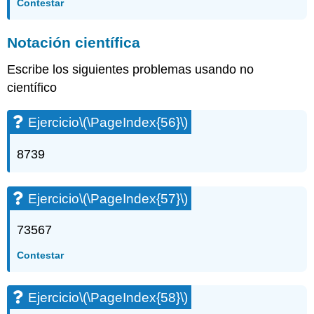
Contestar
Notación científica
Escribe los siguientes problemas usando no
científico
Ejercicio
\(\PageIndex{56}\)
8739
Ejercicio
\(\PageIndex{57}\)
73567
Contestar
Ejercicio
\(\PageIndex{58}\)