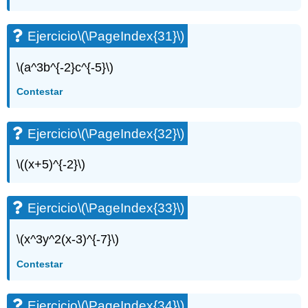
Ejercicio\
(\PageIndex{89}\)
Ejercicio
\(\PageIndex{31}\)
\(a^3b^{-2}c^{-5}\)
Contestar
Ejercicio
\(\PageIndex{32}\)
\((x+5)^{-2}\)
Ejercicio
\(\PageIndex{33}\)
\(x^3y^2(x-3)^{-7}\)
Contestar
Ejercicio
\(\PageIndex{34}\)