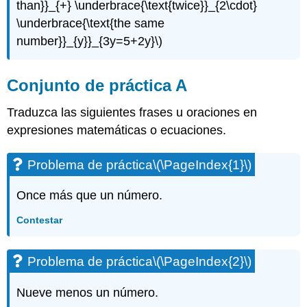
than}}_{+} \underbrace{\text{twice}}_{2\cdot}
Ejercicio\
(\PageIndex{4}\)
\underbrace{\text{the same
Ejercicio\
number}}_{y}}_{3y=5+2y}\)
(\PageIndex{5}\)
Ejercicio\
(\PageIndex{6}\)
Conjunto de práctica A
Ejercicio\
(\PageIndex{7}\)
Traduzca las siguientes frases u oraciones en
Ejercicio\
expresiones matemáticas o ecuaciones.
(\PageIndex{8}\)
Ejercicio\
Problema de práctica
\(\PageIndex{1}\)
(\PageIndex{9}\)
Ejercicio\
Once más que un número.
(\PageIndex{10}\)
Ejercicio\
Contestar
(\PageIndex{11}\)
Ejercicio\
(\PageIndex{12}\)
Problema de práctica
\(\PageIndex{2}\)
Ejercicio\
(\PageIndex{13}\)
Nueve menos un número.
Ejercicio\