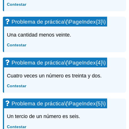
(\PageIndex{14}\)
Contestar
Ejercicio\
(\PageIndex{15}\)
Problema de práctica
\(\PageIndex{3}\)
Ejercicio\
(\PageIndex{16}\)
Una cantidad menos veinte.
Ejercicio\
(\PageIndex{18}\)
Contestar
Ejercicio\
(\PageIndex{19}\)
Ejercicio\
Problema de práctica
\(\PageIndex{4}\)
(\PageIndex{20}\)
Ejercicio\
Cuatro veces un número es treinta y dos.
(\PageIndex{21}\)
Contestar
Ejercicio\
(\PageIndex{22}\)
Ejercicio\
Problema de práctica
\(\PageIndex{5}\)
(\PageIndex{23}\)
Ejercicio\
Un tercio de un número es seis.
(\PageIndex{24}\)
Ejercicio\
Contestar