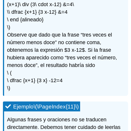
(\PageIndex{54}\)
(x+1)\ div (3\ cdot x-12) &=4\
Ejercicio\
\\ dfrac {x+1} {3 x-12} &=4
(\PageIndex{55}\)
\ end {alineado}
\)
Observe que dado que la frase “tres veces el
número menos doce” no contiene coma,
obtenemos la expresión $3 x-12$. Si la frase
hubiera aparecido como “tres veces el número,
menos doce”, el resultado habría sido
\ (
\ dfrac {x+1} {3 x} -12=4
\)
Ejemplo
\(\PageIndex{11}\)
Algunas frases y oraciones no se traducen
directamente. Debemos tener cuidado de leerlas