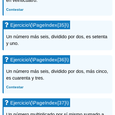
en veinticuatro.
Contestar
Ejercicio
\(\PageIndex{35}\)
Un número más seis, dividido por dos, es setenta
y uno.
Ejercicio
\(\PageIndex{36}\)
Un número más seis, dividido por dos, más cinco,
es cuarenta y tres.
Contestar
Ejercicio
\(\PageIndex{37}\)
Un número multiplicado por sí mismo sumado a