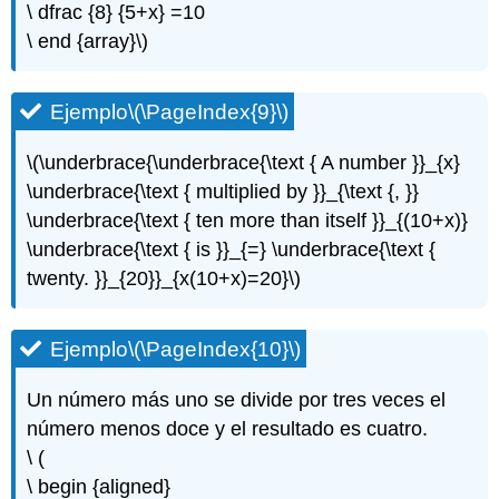
Ejercicio\
\ dfrac {8} {5+x} =10
(\PageIndex{46}\)
\ end {array}\)
Ejercicio\
(\PageIndex{47}\)
Ejercicio\
Ejemplo
\(\PageIndex{9}\)
(\PageIndex{48}\)
Ejercicio\
\(\underbrace{\underbrace{\text { A number }}_{x}
(\PageIndex{49}\)
\underbrace{\text { multiplied by }}_{\text {, }}
Ejercicio\
\underbrace{\text { ten more than itself }}_{(10+x)}
(\PageIndex{50}\)
Ejercicios
\underbrace{\text { is }}_{=} \underbrace{\text {
para
twenty. }}_{20}}_{x(10+x)=20}\)
la
revisión
Ejercicio\
Ejemplo
\(\PageIndex{10}\)
(\PageIndex{51}\)
Ejercicio\
Un número más uno se divide por tres veces el
(\PageIndex{52}\)
número menos doce y el resultado es cuatro.
Ejercicio\
\ (
(\PageIndex{53}\)
\ begin {aligned}
Ejercicio\