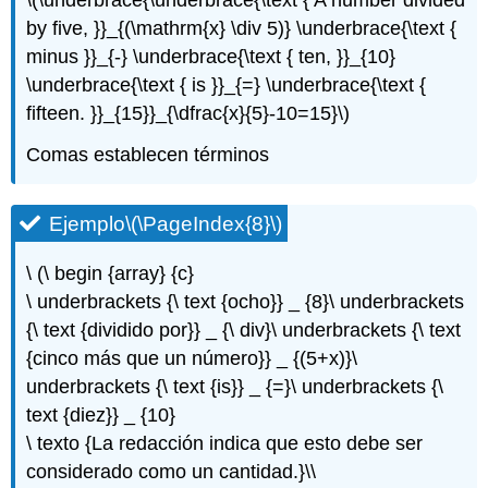
Ejercicio\
by five, }}_{(\mathrm{x} \div 5)} \underbrace{\text {
(\PageIndex{36}\)
minus }}_{-} \underbrace{\text { ten, }}_{10}
Ejercicio\
\underbrace{\text { is }}_{=} \underbrace{\text {
(\PageIndex{37}\)
Ejercicio\
fifteen. }}_{15}}_{\dfrac{x}{5}-10=15}\)
(\PageIndex{38}\)
Comas establecen términos
Ejercicio\
(\PageIndex{39}\)
Ejercicio\
Ejemplo
\(\PageIndex{8}\)
(\PageIndex{40}\)
Ejercicio\
\ (\ begin {array} {c}
(\PageIndex{41}\)
\ underbrackets {\ text {ocho}} _ {8}\ underbrackets
Ejercicio\
(\PageIndex{42}\)
{\ text {dividido por}} _ {\ div}\ underbrackets {\ text
Ejercicio\
{cinco más que un número}} _ {(5+x)}\
(\PageIndex{43}\)
underbrackets {\ text {is}} _ {=}\ underbrackets {\
Ejercicio\
text {diez}} _ {10}
(\PageIndex{44}\)
\ texto {La redacción indica que esto debe ser
Ejercicio\
(\PageIndex{45}\)
considerado como un cantidad.}\\