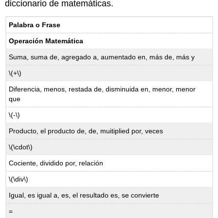
(\PageIndex{4}\)
diccionario de matemáticas.
Ejemplo\
(\PageIndex{5}\)
Palabra o Frase
Ejemplo\
Operación Matemática
(\PageIndex{6}\)
Conjunto
Suma, suma de, agregado a, aumentado en, más de, más y
de
\(+\)
práctica
A
Diferencia, menos, restada de, disminuida en, menor, menor
Problema
que
de
\(-\)
práctica\
(\PageIndex{1}\)
Producto, el producto de, de, muitiplied por, veces
Problema
\(\cdot\)
de
práctica\
Cociente, dividido por, relación
(\PageIndex{2}\)
Problema
\(\div\)
de
Igual, es igual a, es, el resultado es, se convierte
práctica\
(\PageIndex{3}\)
=