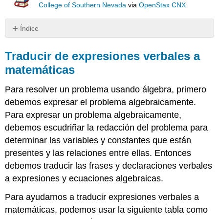
College of Southern Nevada
via
OpenStax CNX
Índice
Traducir
de
Traducir de expresiones verbales a
expresiones
matemáticas
verbales
a
Para resolver un problema usando álgebra, primero
matemáticas
debemos expresar el problema algebraicamente.
Conjunto
de
Para expresar un problema algebraicamente,
Muestras
debemos escudriñar la redacción del problema para
A
determinar las variables y constantes que están
Ejemplo\
presentes y las relaciones entre ellas. Entonces
(\PageIndex{1}\)
debemos traducir las frases y declaraciones verbales
Ejemplo\
(\PageIndex{2}\)
a expresiones y ecuaciones algebraicas.
Ejemplo\
Para ayudarnos a traducir expresiones verbales a
(\PageIndex{3}\)
matemáticas, podemos usar la siguiente tabla como
Ejemplo\