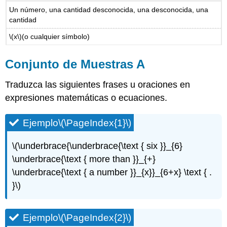
Problema
Un número, una cantidad desconocida, una desconocida, una
de
cantidad
práctica\
(\PageIndex{4}\)
\(x\)
(o cualquier símbolo)
Problema
de
Conjunto de Muestras A
práctica\
(\PageIndex{5}\)
Traduzca las siguientes frases u oraciones en
Problema
de
expresiones matemáticas o ecuaciones.
práctica\
(\PageIndex{6}\)
Ejemplo
\(\PageIndex{1}\)
Conjunto
de
\(\underbrace{\underbrace{\text { six }}_{6}
Muestras
\underbrace{\text { more than }}_{+}
B
\underbrace{\text { a number }}_{x}}_{6+x} \text { .
Ejemplo\
(\PageIndex{7}\)
}\)
Ejemplo\
(\PageIndex{8}\)
Ejemplo
\(\PageIndex{2}\)
Ejemplo\
(\PageIndex{9}\)