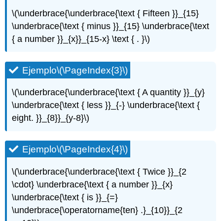
Ejemplo\
\(\underbrace{\underbrace{\text { Fifteen }}_{15}
(\PageIndex{10}\)
\underbrace{\text { minus }}_{15} \underbrace{\text
Ejemplo\
{ a number }}_{x}}_{15-x} \text { . }\)
(\PageIndex{11}\)
Ejemplo\
(\PageIndex{12}\)
Ejemplo
\(\PageIndex{3}\)
Set
de
\(\underbrace{\underbrace{\text { A quantity }}_{y}
práctica
\underbrace{\text { less }}_{-} \underbrace{\text {
B
eight. }}_{8}}_{y-8}\)
Problema
de
práctica\
Ejemplo
\(\PageIndex{4}\)
(\PageIndex{7}\)
Problema
de
\(\underbrace{\underbrace{\text { Twice }}_{2
práctica\
\cdot} \underbrace{\text { a number }}_{x}
(\PageIndex{8}\)
\underbrace{\text { is }}_{=}
Problema
\underbrace{\operatorname{ten} .}_{10}}_{2
de