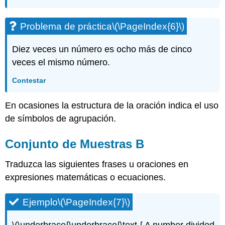
(\PageIndex{25}\)
Ejercicio\
(\PageIndex{26}\)
Problema de práctica
\(\PageIndex{6}\)
Ejercicio\
(\PageIndex{27}\)
Diez veces un número es ocho más de cinco
Ejercicio\
veces el mismo número.
(\PageIndex{28}\)
Ejercicio\
Contestar
(\PageIndex{29}\)
Ejercicio\
En ocasiones la estructura de la oración indica el uso
(\PageIndex{30}\)
de símbolos de agrupación.
Ejercicio\
(\PageIndex{31}\)
Conjunto de Muestras B
Ejercicio\
(\PageIndex{32}\)
Traduzca las siguientes frases u oraciones en
Ejercicio\
expresiones matemáticas o ecuaciones.
(\PageIndex{33}\)
Ejercicio\
(\PageIndex{34}\)
Ejemplo
\(\PageIndex{7}\)
Ejercicio\
(\PageIndex{35}\)
\(\underbrace{\underbrace{\text { A number divided