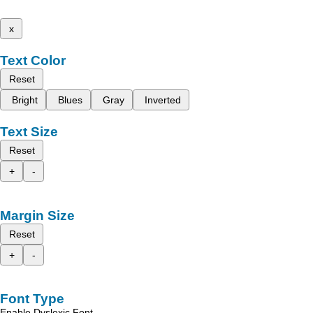
x
Text Color
Reset
Bright
Blues
Gray
Inverted
Text Size
Reset
+
-
Margin Size
Reset
+
-
Font Type
Enable Dyslexic Font