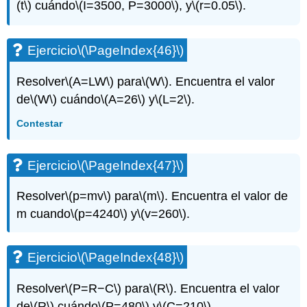
(t\)
cuándo
\(I=3500, P=3000\)
, y
\(r=0.05\)
.
Ejercicio
\(\PageIndex{46}\)
Resolver
\(A=LW\)
para
\(W\)
. Encuentra el valor
de
\(W\)
cuándo
\(A=26\)
y
\(L=2\)
.
Contestar
Ejercicio
\(\PageIndex{47}\)
Resolver
\(p=mv\)
para
\(m\)
. Encuentra el valor de
m cuando
\(p=4240\)
y
\(v=260\)
.
Ejercicio
\(\PageIndex{48}\)
Resolver
\(P=R−C\)
para
\(R\)
. Encuentra el valor
de
\(R\)
cuándo
\(P=480\)
y
\(C=210\)
.