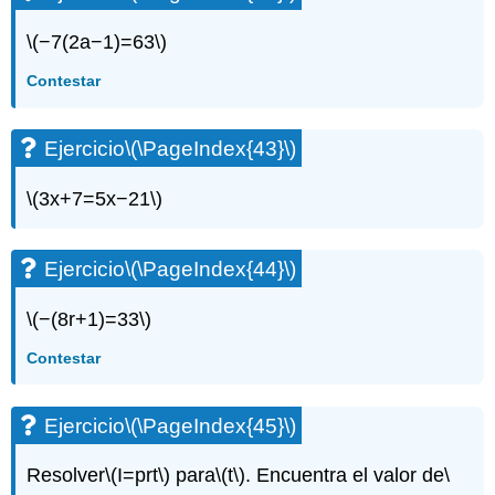
Ejercicio\
(\PageIndex{106}\)
\(−7(2a−1)=63\)
Ejercicio\
(\PageIndex{107}\)
Contestar
Ejercicio\
(\PageIndex{108}\)
Ejercicio
\(\PageIndex{43}\)
Ejercicio\
(\PageIndex{109}\)
Ejercicio\
\(3x+7=5x−21\)
(\PageIndex{110}\)
Ejercicio
\(\PageIndex{44}\)
\(−(8r+1)=33\)
Contestar
Ejercicio
\(\PageIndex{45}\)
Resolver
\(I=prt\)
para
\(t\)
. Encuentra el valor de
\