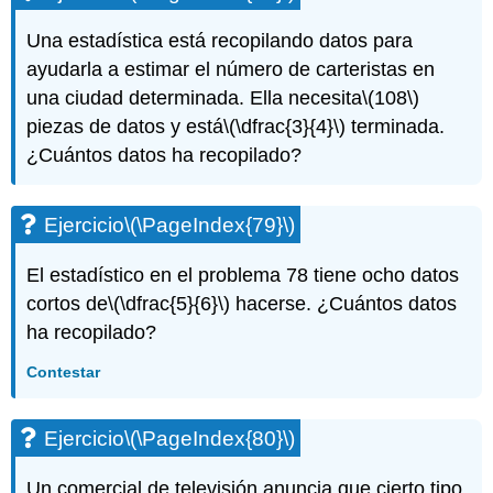
Una estadística está recopilando datos para
ayudarla a estimar el número de carteristas en
una ciudad determinada. Ella necesita
\(108\)
piezas de datos y está
\(\dfrac{3}{4}\)
terminada.
¿Cuántos datos ha recopilado?
Ejercicio
\(\PageIndex{79}\)
El estadístico en el problema 78 tiene ocho datos
cortos de
\(\dfrac{5}{6}\)
hacerse. ¿Cuántos datos
ha recopilado?
Contestar
Ejercicio
\(\PageIndex{80}\)
Un comercial de televisión anuncia que cierto tipo