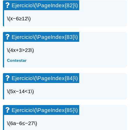
Ejercicio
\(\PageIndex{82}\)
\(x−6≥12\)
Ejercicio
\(\PageIndex{83}\)
\(4x+3>23\)
Contestar
Ejercicio
\(\PageIndex{84}\)
\(5x−14<1\)
Ejercicio
\(\PageIndex{85}\)
\(6a−6≤−27\)