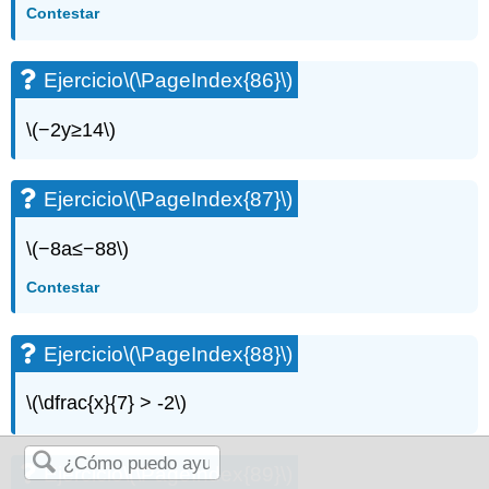
Contestar
Ejercicio
\(\PageIndex{86}\)
\(−2y≥14\)
Ejercicio
\(\PageIndex{87}\)
\(−8a≤−88\)
Contestar
Ejercicio
\(\PageIndex{88}\)
\(\dfrac{x}{7} > -2\)
Ejercicio
\(\PageIndex{89}\)