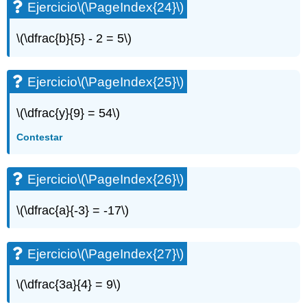
Ejercicio
\(\PageIndex{24}\)
Ejercicio\
(\PageIndex{63}\)
\(\dfrac{b}{5} - 2 = 5\)
Ejercicio\
(\PageIndex{64}\)
Ejercicio\
Ejercicio
\(\PageIndex{25}\)
(\PageIndex{65}\)
Ejercicio\
\(\dfrac{y}{9} = 54\)
(\PageIndex{66}\)
Ejercicio\
Contestar
(\PageIndex{67}\)
Ejercicio\
Ejercicio
\(\PageIndex{26}\)
(\PageIndex{68}\)
Ejercicio\
(\PageIndex{69}\)
\(\dfrac{a}{-3} = -17\)
Ejercicio\
(\PageIndex{70}\)
Ejercicio
\(\PageIndex{27}\)
Aplicación
II
-
\(\dfrac{3a}{4} = 9\)
Resolución