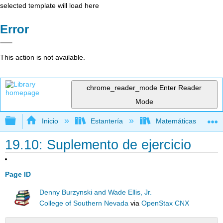
selected template will load here
Error
This action is not available.
chrome_reader_mode
Enter Reader
Mode
Expandir/contraer jerarquía global
Inicio
Estantería
Matemáticas
19.10: Suplemento de ejercicio
Page ID
Denny Burzynski and Wade Ellis, Jr.
College of Southern Nevada
via
OpenStax CNX