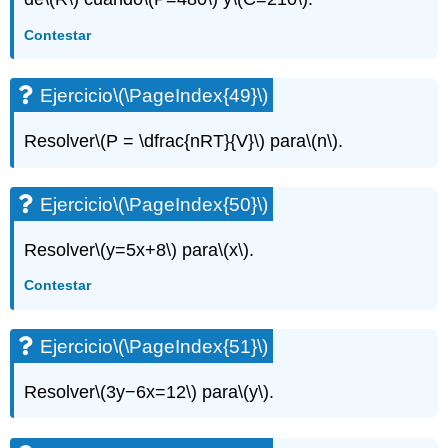
Contestar
Ejercicio
\(\PageIndex{49}\)
Resolver
\(P = \dfrac{nRT}{V}\)
para
\(n\)
.
Ejercicio
\(\PageIndex{50}\)
Resolver
\(y=5x+8\)
para
\(x\)
.
Contestar
Ejercicio
\(\PageIndex{51}\)
Resolver
\(3y−6x=12\)
para
\(y\)
.