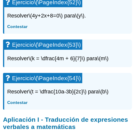
Ejercicio
\(\PageIndex{52}\)
Resolver
\(4y+2x+8=0\)
para
\(y\)
.
Contestar
Ejercicio
\(\PageIndex{53}\)
Resolver
\(k = \dfrac{4m + 6}{7}\)
para
\(m\)
Ejercicio
\(\PageIndex{54}\)
Resolver
\(t = \dfrac{10a-3b}{2c}\)
para
\(b\)
Contestar
Aplicación I - Traducción de expresiones
verbales a matemáticas