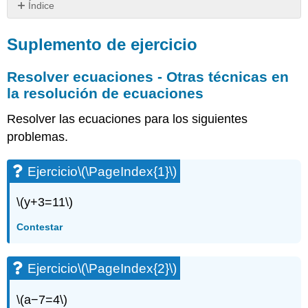
Índice
Suplemento
de
Suplemento de ejercicio
ejercicio
Resolver
Resolver ecuaciones - Otras técnicas en
ecuaciones
la resolución de ecuaciones
-
Otras
Resolver las ecuaciones para los siguientes
técnicas
problemas.
en
la
resolución
Ejercicio
\(\PageIndex{1}\)
de
ecuaciones
\(y+3=11\)
Ejercicio\
Contestar
(\PageIndex{1}\)
Ejercicio\
(\PageIndex{2}\)
Ejercicio
\(\PageIndex{2}\)
Ejercicio\
(\PageIndex{3}\)
\(a−7=4\)
Ejercicio\