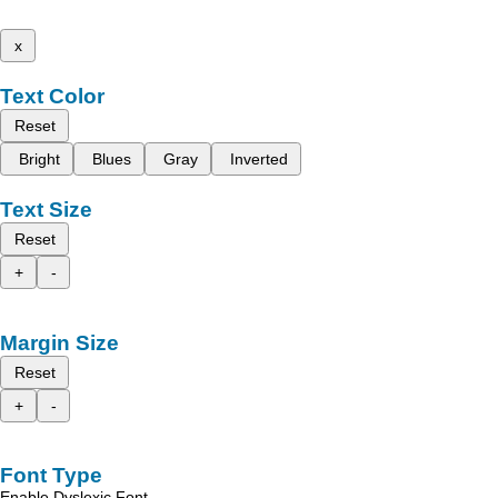
x
Text Color
Reset
Bright
Blues
Gray
Inverted
Text Size
Reset
+
-
Margin Size
Reset
+
-
Font Type
Enable Dyslexic Font