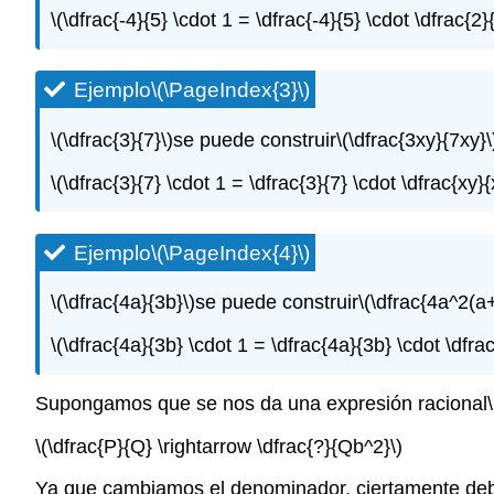
\(\dfrac{-4}{5} \cdot 1 = \dfrac{-4}{5} \cdot \dfrac{2}
Ejemplo
\(\PageIndex{3}\)
\(\dfrac{3}{7}\)
se puede construir
\(\dfrac{3xy}{7xy}\
\(\dfrac{3}{7} \cdot 1 = \dfrac{3}{7} \cdot \dfrac{xy}
Ejemplo
\(\PageIndex{4}\)
\(\dfrac{4a}{3b}\)
se puede construir
\(\dfrac{4a^2(a
\(\dfrac{4a}{3b} \cdot 1 = \dfrac{4a}{3b} \cdot \dfra
Supongamos que se nos da una expresión racional
\(\dfrac{P}{Q} \rightarrow \dfrac{?}{Qb^2}\)
Ya que cambiamos el denominador, ciertamente de