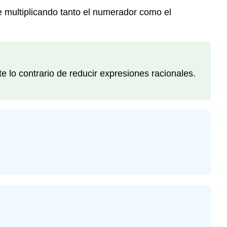
Ejemplo\
e multiplicando tanto el numerador como el
(\PageIndex{2}\)
Ejemplo\
(\PageIndex{3}\)
Ejemplo\
(\PageIndex{4}\)
 lo contrario de reducir expresiones racionales.
Ejemplo\
(\PageIndex{5}\)
Ejemplo\
(\PageIndex{6}\)
Ejemplo\
(\PageIndex{7}\)
Ejemplo\
(\PageIndex{8}\)
Conjunto
de
Muestras
A
Ejemplo\