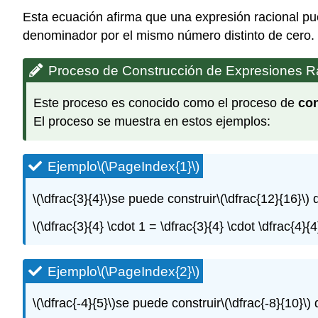
Esta ecuación afirma que una expresión racional pu
denominador por el mismo número distinto de cero.
Proceso de Construcción de Expresiones R
Este proceso es conocido como el proceso de
con
El proceso se muestra en estos ejemplos:
Ejemplo
\(\PageIndex{1}\)
\(\dfrac{3}{4}\)
se puede construir
\(\dfrac{12}{16}\)
d
\(\dfrac{3}{4} \cdot 1 = \dfrac{3}{4} \cdot \dfrac{4}{
Ejemplo
\(\PageIndex{2}\)
\(\dfrac{-4}{5}\)
se puede construir
\(\dfrac{-8}{10}\)