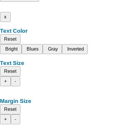
x
Text Color
Reset
Bright
Blues
Gray
Inverted
Text Size
Reset
+
-
Margin Size
Reset
+
-