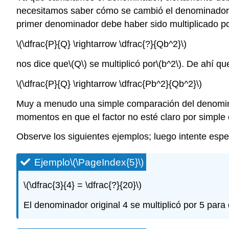
necesitamos saber cómo se cambió el denominador. D
primer denominador debe haber sido multiplicado p
\(\dfrac{P}{Q} \rightarrow \dfrac{?}{Qb^2}\)
nos dice que
\(Q\)
se multiplicó por
\(b^2\)
. De ahí qu
\(\dfrac{P}{Q} \rightarrow \dfrac{Pb^2}{Qb^2}\)
Muy a menudo una simple comparación del denominado
momentos en que el factor no esté claro por simple
Observe los siguientes ejemplos; luego intente espe
Ejemplo
\(\PageIndex{5}\)
\(\dfrac{3}{4} = \dfrac{?}{20}\)
El denominador original 4 se multiplicó por 5 par