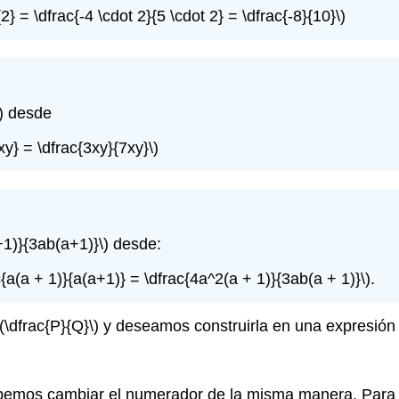
{2} = \dfrac{-4 \cdot 2}{5 \cdot 2} = \dfrac{-8}{10}\)
)
desde
{xy} = \dfrac{3xy}{7xy}\)
+1)}{3ab(a+1)}\)
desde:
c{a(a + 1)}{a(a+1)} = \dfrac{4a^2(a + 1)}{3ab(a + 1)}\)
.
\(\dfrac{P}{Q}\)
y deseamos construirla en una expresión
bemos cambiar el numerador de la misma manera. Para