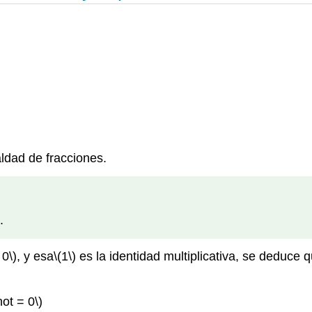
ldad de fracciones.
.
 0\)
, y esa
\(1\)
es la identidad multiplicativa, se deduce q
not = 0\)