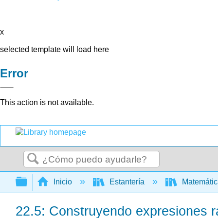
x
selected template will load here
Error
This action is not available.
Buscar
Expandir/contraer jerarquía global
Inicio
Estantería
Matemáti
22.5: Construyendo expresiones ra