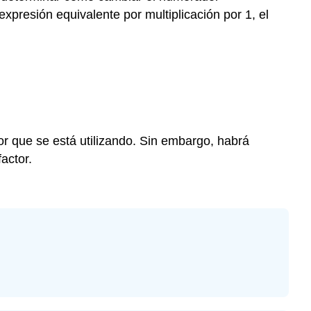
práctica\
presión equivalente por multiplicación por 1, el
(\PageIndex{1}\)
Problema
de
práctica\
(\PageIndex{2}\)
Problema
de
práctica\
r que se está utilizando. Sin embargo, habrá
(\PageIndex{3}\)
actor.
Problema
de
práctica\
(\PageIndex{4}\)
Problema
de
práctica\
(\PageIndex{5}\)
Problema