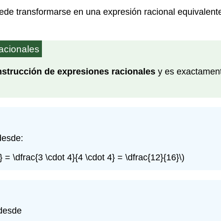
ede transformarse en una expresión racional equivalent
acionales
strucción de expresiones racionales
y es exactamente
esde:
4} = \dfrac{3 \cdot 4}{4 \cdot 4} = \dfrac{12}{16}\)
desde