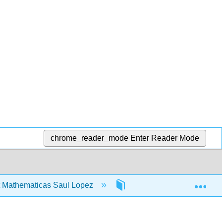
chrome_reader_mode
Enter Reader Mode
Exp
 Mathematicas Saul Lopez
22: Expresiones racional