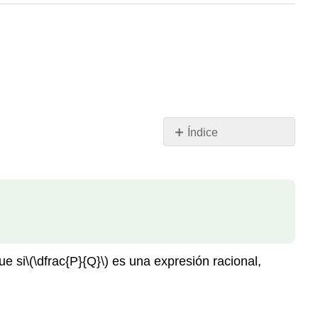
Índice
El
Proceso
Proceso
de
Construcción
de
Expresiones
ue si
\(\dfrac{P}{Q}\)
es una expresión racional,
Racionales
Ejemplo\
(\PageIndex{1}\)