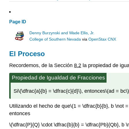
Page ID
Denny Burzynski and Wade Ellis, Jr.
College of Southern Nevada
via
OpenStax CNX
El Proceso
Recordemos, de la Sección
8.2
la propiedad de igua
Propiedad de Igualdad de Fracciones
Si
\(\dfrac{a}{b} = \dfrac{c}{d}\)
, entonces
\(ad = bc\)
Utilizando el hecho de que
\(1 = \dfrac{b}{b}, b \not =
entonces
\(\dfrac{P}{Q} \cdot \dfrac{b}{b} = \dfrac{Pb}{Qb}, b \