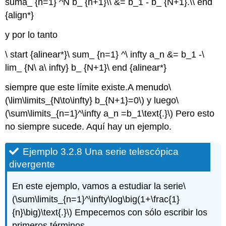
suma_ {n=1} ^N b_ {n+1}\\ &= b_1 - b_ {N+1}.\\ end
{align*}
y por lo tanto
\ start {alinear*}\ sum_ {n=1} ^\ infty a_n &= b_1 -\
lim_ {N\ a\ infty} b_ {N+1}\ end {alinear*}
siempre que este límite existe.A menudo
\
(\lim\limits_{N\to\infty} b_{N+1}=0\)
y luego
\
(\sum\limits_{n=1}^\infty a_n =b_1\text{.}\)
Pero esto
no siempre sucede. Aquí hay un ejemplo.
Ejemplo 3.2.8 Una serie telescópica
divergente
En este ejemplo, vamos a estudiar la serie
\
(\sum\limits_{n=1}^\infty\log\big(1+\frac{1}
{n}\big)\text{.}\)
Empecemos con sólo escribir los
primeros términos.