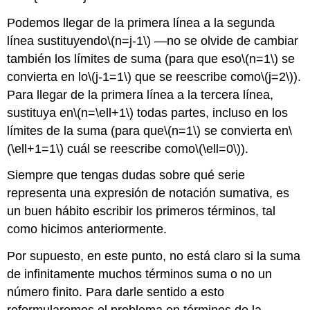
Podemos llegar de la primera línea a la segunda
línea sustituyendo
\(n=j-1\)
—no se olvide de cambiar
también los límites de suma (para que eso
\(n=1\)
se
convierta en lo
\(j-1=1\)
que se reescribe como
\(j=2\)
).
Para llegar de la primera línea a la tercera línea,
sustituya en
\(n=\ell+1\)
todas partes, incluso en los
límites de la suma (para que
\(n=1\)
se convierta en
\
(\ell+1=1\)
cuál se reescribe como
\(\ell=0\)
).
Siempre que tengas dudas sobre qué serie
representa una expresión de notación sumativa, es
un buen hábito escribir los primeros términos, tal
como hicimos anteriormente.
Por supuesto, en este punto, no está claro si la suma
de infinitamente muchos términos suma o no un
número finito. Para darle sentido a esto