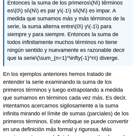
Entonces la suma de los primeros
\(N\)
términos
es
\(0\)
si
\(N\)
es par y
\(-1\)
si
\(N\)
es impar. A
medida que sumamos más y más términos de la
serie, la suma alterna entre
\(0\)
y
\(-1\)
para
siempre y para siempre. Entonces la suma de
todos infinitamente muchos términos no tiene
ningún sentido y nuevamente es razonable decir
que la serie
\(\sum_{n=1}^\infty(-1)^n\)
diverge.
En los ejemplos anteriores hemos tratado de
entender la serie examinando la suma de los
primeros términos y luego extrapolando a medida
que sumamos en términos cada vez más. Es decir,
intentamos acercarnos sigilosamente a la suma
infinita mirando el límite de sumas (parciales) de los
primeros términos. Este enfoque se puede convertir
en una definición más formal y rigurosa. Más