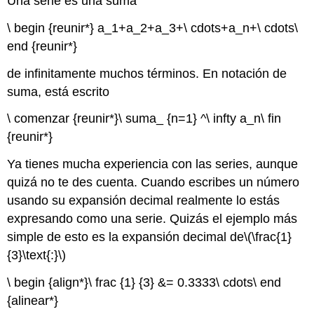
Una serie es una suma
\ begin {reunir*} a_1+a_2+a_3+\ cdots+a_n+\ cdots\
end {reunir*}
de infinitamente muchos términos. En notación de
suma, está escrito
\ comenzar {reunir*}\ suma_ {n=1} ^\ infty a_n\ fin
{reunir*}
Ya tienes mucha experiencia con las series, aunque
quizá no te des cuenta. Cuando escribes un número
usando su expansión decimal realmente lo estás
expresando como una serie. Quizás el ejemplo más
simple de esto es la expansión decimal de
\(\frac{1}
{3}\text{:}\)
\ begin {align*}\ frac {1} {3} &= 0.3333\ cdots\ end
{alinear*}