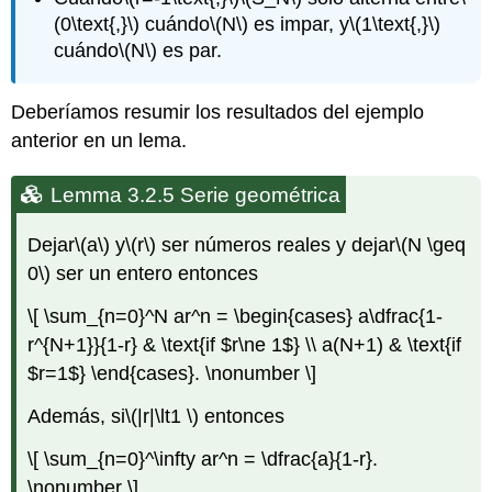
(0\text{,}\)
cuándo
\(N\)
es impar, y
\(1\text{,}\)
cuándo
\(N\)
es par.
Deberíamos resumir los resultados del ejemplo
anterior en un lema.
Lemma 3.2.5 Serie geométrica
Dejar
\(a\)
y
\(r\)
ser números reales y dejar
\(N \geq
0\)
ser un entero entonces
\[ \sum_{n=0}^N ar^n = \begin{cases} a\dfrac{1-
r^{N+1}}{1-r} & \text{if $r\ne 1$} \\ a(N+1) & \text{if
$r=1$} \end{cases}. \nonumber \]
Además, si
\(|r|\lt1 \)
entonces
\[ \sum_{n=0}^\infty ar^n = \dfrac{a}{1-r}.
\nonumber \]