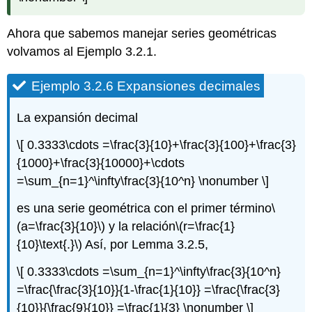
Ahora que sabemos manejar series geométricas
volvamos al Ejemplo 3.2.1.
Ejemplo 3.2.6 Expansiones decimales
La expansión decimal
\[ 0.3333\cdots =\frac{3}{10}+\frac{3}{100}+\frac{3}
{1000}+\frac{3}{10000}+\cdots
=\sum_{n=1}^\infty\frac{3}{10^n} \nonumber \]
es una serie geométrica con el primer término
\
(a=\frac{3}{10}\)
y la relación
\(r=\frac{1}
{10}\text{.}\)
Así, por Lemma 3.2.5,
\[ 0.3333\cdots =\sum_{n=1}^\infty\frac{3}{10^n}
=\frac{\frac{3}{10}}{1-\frac{1}{10}} =\frac{\frac{3}
{10}}{\frac{9}{10}} =\frac{1}{3} \nonumber \]