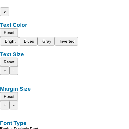
x
Text Color
Reset
Bright
Blues
Gray
Inverted
Text Size
Reset
+
-
Margin Size
Reset
+
-
Font Type
Enable Dyslexic Font