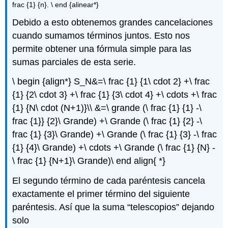
frac {1} {n}. \ end {alinear*}
Debido a esto obtenemos grandes cancelaciones
cuando sumamos términos juntos. Esto nos
permite obtener una fórmula simple para las
sumas parciales de esta serie.
\ begin {align*} S_N&=\ frac {1} {1\ cdot 2} +\ frac
{1} {2\ cdot 3} +\ frac {1} {3\ cdot 4} +\ cdots +\ frac
{1} {N\ cdot (N+1)}\\ &=\ grande (\ frac {1} {1} -\
frac {1}} {2}\ Grande) +\ Grande (\ frac {1} {2} -\
frac {1} {3}\ Grande) +\ Grande (\ frac {1} {3} -\ frac
{1} {4}\ Grande) +\ cdots +\ Grande (\ frac {1} {N} -
\ frac {1} {N+1}\ Grande)\ end align{ *}
El segundo término de cada paréntesis cancela
exactamente el primer término del siguiente
paréntesis. Así que la suma “telescopios” dejando
solo