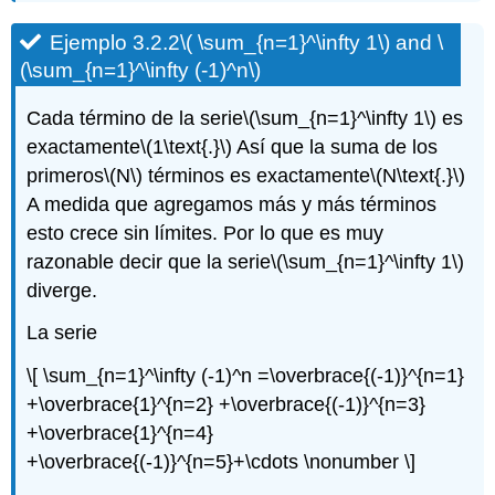
Ejemplo 3.2.2
\( \sum_{n=1}^\infty 1\)
and
\
(\sum_{n=1}^\infty (-1)^n\)
Cada término de la serie
\(\sum_{n=1}^\infty 1\)
es
exactamente
\(1\text{.}\)
Así que la suma de los
primeros
\(N\)
términos es exactamente
\(N\text{.}\)
A medida que agregamos más y más términos
esto crece sin límites. Por lo que es muy
razonable decir que la serie
\(\sum_{n=1}^\infty 1\)
diverge.
La serie
\[ \sum_{n=1}^\infty (-1)^n =\overbrace{(-1)}^{n=1}
+\overbrace{1}^{n=2} +\overbrace{(-1)}^{n=3}
+\overbrace{1}^{n=4}
+\overbrace{(-1)}^{n=5}+\cdots \nonumber \]