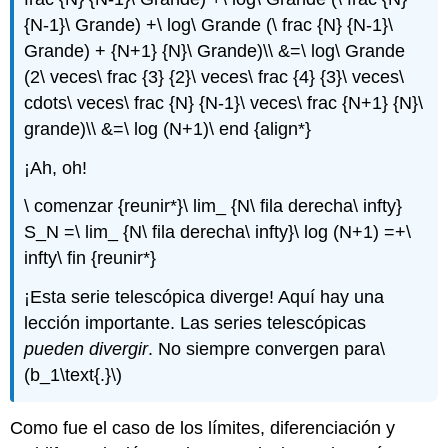
{N-1}\ Grande) +\ log\ Grande (\ frac {N} {N-1}\
Grande) + {N+1} {N}\ Grande)\\ &=\ log\ Grande
(2\ veces\ frac {3} {2}\ veces\ frac {4} {3}\ veces\
cdots\ veces\ frac {N} {N-1}\ veces\ frac {N+1} {N}\
grande)\\ &=\ log (N+1)\ end {align*}
¡Ah, oh!
\ comenzar {reunir*}\ lim_ {N\ fila derecha\ infty}
S_N =\ lim_ {N\ fila derecha\ infty}\ log (N+1) =+\
infty\ fin {reunir*}
¡Esta serie telescópica diverge! Aquí hay una
lección importante. Las series telescópicas
pueden divergir
. No siempre convergen para
\
(b_1\text{.}\)
Como fue el caso de los límites, diferenciación y