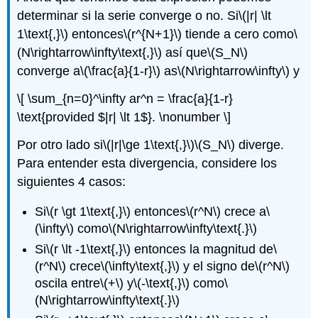
determinar si la serie converge o no. Si
\(|r| \lt
1\text{,}\)
entonces
\(r^{N+1}\)
tiende a cero como
\
(N\rightarrow\infty\text{,}\)
así que
\(S_N\)
converge a
\(\frac{a}{1-r}\)
as
\(N\rightarrow\infty\)
y
\[ \sum_{n=0}^\infty ar^n = \frac{a}{1-r}
\text{provided $|r| \lt 1$}. \nonumber \]
Por otro lado si
\(|r|\ge 1\text{,}\)
\(S_N\)
diverge.
Para entender esta divergencia, considere los
siguientes 4 casos:
Si
\(r \gt 1\text{,}\)
entonces
\(r^N\)
crece a
\
(\infty\)
como
\(N\rightarrow\infty\text{.}\)
Si
\(r \lt -1\text{,}\)
entonces la magnitud de
\
(r^N\)
crece
\(\infty\text{,}\)
y el signo de
\(r^N\)
oscila entre
\(+\)
y
\(-\text{,}\)
como
\
(N\rightarrow\infty\text{.}\)