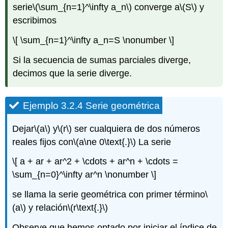
serie
\(\sum_{n=1}^\infty a_n\)
converge a
\(S\)
y
escribimos
\[ \sum_{n=1}^\infty a_n=S \nonumber \]
Si la secuencia de sumas parciales diverge,
decimos que la serie diverge.
Ejemplo 3.2.4 Serie geométrica
Dejar
\(a\)
y
\(r\)
ser cualquiera de dos números
reales fijos con
\(a\ne 0\text{.}\)
La serie
\[ a + ar + ar^2 + \cdots + ar^n + \cdots =
\sum_{n=0}^\infty ar^n \nonumber \]
se llama la serie geométrica con primer término
\
(a\)
y relación
\(r\text{.}\)
Observe que hemos optado por iniciar el índice de