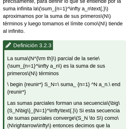
precisamente, para definir lo que se entiende por la
suma infinita la
\(\sum_{n=1}^\infty a_n\text{,}\)
aproximamos por la suma de sus primeros
\(N\)
términos y luego tomamos el límite como
\(N\)
tiende
al infinito.
Definición 3.2.3
La suma
\(N^{\rm th}\)
parcial de la serie
\
(\sum_{n=1}^\infty a_n\)
es la suma de sus
primeros
\(N\)
términos
\ begin {reunir*} S_N=\ suma_ {n=1} ^N a_n.\ end
{reunir*}
Las sumas parciales forman una secuencia
\(\big\
{S_N\big\}_{N=1}^\infty\text{.}\)
Si esta secuencia
de sumas parciales converge
\(S_N \to S\)
como
\
(N\rightarrow\infty\)
entonces decimos que la