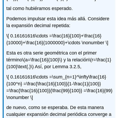
tal como hubiéramos esperado.
Podemos impulsar esta idea más allá. Considere
la expansión decimal repetida:
\[ 0.16161616\cdots =\frac{16}{100}+\frac{16}
{10000}+\frac{16}{1000000}+\cdots \nonumber \]
Esta es otra serie geométrica con el primer
término
\(a=\frac{16}{100}\)
y la relación
\(r=\frac{1}
{100}\text{.}\)
Así, por Lemma 3.2.5,
\[ 0.16161616\cdots =\sum_{n=1}^\infty\frac{16}
{100^n} =\frac{\frac{16}{100}}{1-\frac{1}{100}}
=\frac{\frac{16}{100}}{\frac{99}{100}} =\frac{16}{99}
\nonumber \]
de nuevo, como se esperaba. De esta manera
cualquier expansión decimal periódica converge a