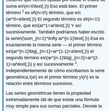
suma en
\(n=0\text{.}\)
Eso está bien. El primer
2
término
es el
\(n=0\)
término, que es
\
(ar^0=a\text{.}\)
El segundo término es el
\(n=1\)
término, que es
\(ar^1=ar\text{.}\)
Y así
sucesivamente. También podríamos haber escrito
la serie
\(\sum_{n=1}^\infty ar^{n-1}\text{.}\)
Esa es
exactamente la misma serie — el primer término
es
\(ar^{n-1}\big|_{n=1}=ar^{1-1}=a\text{,}\)
el
segundo término es
\(ar^{n-1}\big|_{n=2}=ar^{2-
3
1}=ar\text{,}\)
y así sucesivamente
.
Independientemente de cómo escribamos la serie
geométrica,
\(a\)
es el primer término y
\(r\)
es la
relación entre términos sucesivos.
Las series geométricas tienen la propiedad
extremadamente útil de que existe una fórmula
muy simple para sus sumas parciales. Denote la