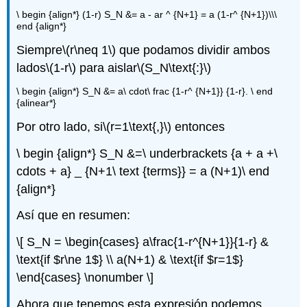
\ begin {align*} (1-r) S_N &= a - ar ^ {N+1} = a (1-r^ {N+1})\\\
end {align*}
Siempre
\(r\neq 1\)
que podamos dividir ambos
lados
\(1-r\)
para aislar
\(S_N\text{:}\)
\ begin {align*} S_N &= a\ cdot\ frac {1-r^ {N+1}} {1-r}. \ end
{alinear*}
Por otro lado, si
\(r=1\text{,}\)
entonces
\ begin {align*} S_N &=\ underbrackets {a + a +\
cdots + a} _ {N+1\ text {terms}} = a (N+1)\ end
{align*}
Así que en resumen:
\[ S_N = \begin{cases} a\frac{1-r^{N+1}}{1-r} &
\text{if $r\ne 1$} \\ a(N+1) & \text{if $r=1$}
\end{cases} \nonumber \]
Ahora que tenemos esta expresión podemos