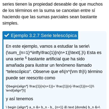
series tienen la propiedad deseable de que muchos
de los términos en la suma se cancelan entre sí
haciendo que las sumas parciales sean bastante
simples.
Ejemplo 3.2.7 Serie telescópica
En este ejemplo, vamos a estudiar la serie
\
(\sum_{n=1}^\infty\frac{1}{n(n+1)}\text{.}\)
Esta es
6
una serie
bastante artificial que ha sido
amañada para ilustrar un fenómeno llamado
“telescópico”. Observe que el
\(n^{\rm th}\)
término
puede ser reescrito como
\[\begin{align*} \frac{1}{n(n+1)}= \frac{1}{n}-\frac{1}{n+1}\\
\end{align*}\]
y así tenemos
\ begin {align*} a_n &= b_n - b_ {n+1} &\ text {donde} b_n &=\