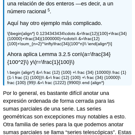
una relación de dos enteros —es decir, a un
5
número racional
.
Aquí hay otro ejemplo más complicado.
\[\begin{align*} 0.1234343434\cdots &=\frac{12}{100}+\frac{34}
{10000}+\frac{34}{1000000}+\cdots\\ &=\frac{12}
{100}+\sum_{n=2}^\infty\frac{34}{100^n}\\ \end{align*}\]
Ahora aplica Lemma 3.2.5 con
\(a=\frac{34}
{100^2}\)
y
\(r=\frac{1}{100}\)
\ begin {align*} &=\ frac {12} {100} +\ frac {34} {10000}\ frac {1}
{1-\ frac {1} {100}}\\ &=\ frac {12} {100} +\ frac {34} {10000}\
frac {100} {99}\ &=\ frac {1222} {9900}\ end {align*}
Por lo general, es bastante difícil anotar una
expresión ordenada de forma cerrada para las
sumas parciales de una serie. Las series
geométricas son excepciones muy notables a esto.
Otra familia de series para la que podemos anotar
sumas parciales se llama “series telescópicas”. Estas