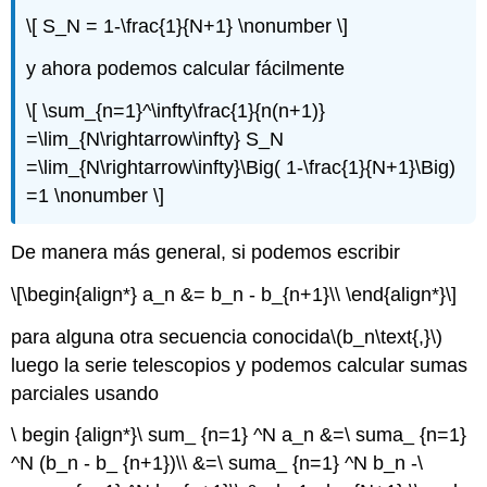
\[ S_N = 1-\frac{1}{N+1} \nonumber \]
y ahora podemos calcular fácilmente
\[ \sum_{n=1}^\infty\frac{1}{n(n+1)}
=\lim_{N\rightarrow\infty} S_N
=\lim_{N\rightarrow\infty}\Big( 1-\frac{1}{N+1}\Big)
=1 \nonumber \]
De manera más general, si podemos escribir
\[\begin{align*} a_n &= b_n - b_{n+1}\\ \end{align*}\]
para alguna otra secuencia conocida
\(b_n\text{,}\)
luego la serie telescopios y podemos calcular sumas
parciales usando
\ begin {align*}\ sum_ {n=1} ^N a_n &=\ suma_ {n=1}
^N (b_n - b_ {n+1})\\ &=\ suma_ {n=1} ^N b_n -\