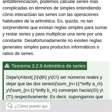
antidiferenciación, podemos calcular series más
complicadas en términos de simples entendiendo
cómo interactúan las series con las operaciones
habituales de la aritmética. Es, quizás, no tan
sorprendente que existan reglas simples para sumar
y restar series y para multiplicar una serie por una
constante. Desafortunadamente no existen reglas
generales simples para productos informáticos o
ratios de series.
Teorema 3.2.9 Aritmética de series
Dejar
\(A\text{,}\)
\(B\)
y
\(C\)
ser números reales y
dejar que las dos series
\(\sum_{n=1}^\infty a_n\)
y
\(\sum_{n=1}^\infty b_n\)
converjan hacia
\(S\)
y
\
(T\)
respectivamente. Es decir, supongamos que
\ start {alinear*}\ sum_ {n=1} ^\ infty a_n&=s &\