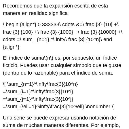
Recordemos que la expansión escrita de esta
manera en realidad significa
\ begin {align*} 0.333333\ cdots &=\ frac {3} {10} +\
frac {3} {100} +\ frac {3} {1000} +\ frac {3} {10000} +\
cdots =\ sum_ {n=1} ^\ infty\ frac {3} {10^n}\ end
{align*}
El índice de suma
\(n\)
es, por supuesto, un índice
ficticio. Puedes usar cualquier símbolo que te guste
(dentro de lo razonable) para el índice de suma.
\[ \sum_{n=1}^\infty\frac{3}{10^n}
=\sum_{i=1}^\infty\frac{3}{10^i}
=\sum_{j=1}^\infty\frac{3}{10^j}
=\sum_{\ell=1}^\infty\frac{3}{10^\ell} \nonumber \]
Una serie se puede expresar usando notación de
suma de muchas maneras diferentes. Por ejemplo,