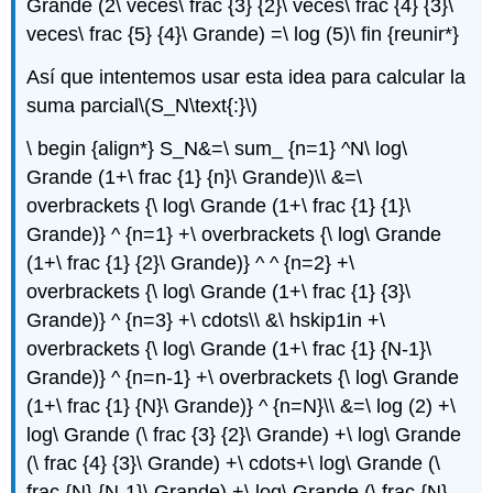
Grande (2\ veces\ frac {3} {2}\ veces\ frac {4} {3}\
veces\ frac {5} {4}\ Grande) =\ log (5)\ fin {reunir*}
Así que intentemos usar esta idea para calcular la
suma parcial
\(S_N\text{:}\)
\ begin {align*} S_N&=\ sum_ {n=1} ^N\ log\
Grande (1+\ frac {1} {n}\ Grande)\\ &=\
overbrackets {\ log\ Grande (1+\ frac {1} {1}\
Grande)} ^ {n=1} +\ overbrackets {\ log\ Grande
(1+\ frac {1} {2}\ Grande)} ^ ^ {n=2} +\
overbrackets {\ log\ Grande (1+\ frac {1} {3}\
Grande)} ^ {n=3} +\ cdots\\ &\ hskip1in +\
overbrackets {\ log\ Grande (1+\ frac {1} {N-1}\
Grande)} ^ {n=n-1} +\ overbrackets {\ log\ Grande
(1+\ frac {1} {N}\ Grande)} ^ {n=N}\\ &=\ log (2) +\
log\ Grande (\ frac {3} {2}\ Grande) +\ log\ Grande
(\ frac {4} {3}\ Grande) +\ cdots+\ log\ Grande (\
frac {N} {N-1}\ Grande) +\ log\ Grande (\ frac {N}