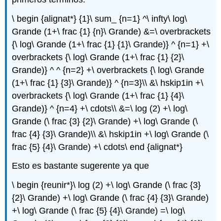
\ begin {alignat*} {1}\ sum_ {n=1} ^\ infty\ log\
Grande (1+\ frac {1} {n}\ Grande) &=\ overbrackets
{\ log\ Grande (1+\ frac {1} {1}\ Grande)} ^ {n=1} +\
overbrackets {\ log\ Grande (1+\ frac {1} {2}\
Grande)} ^ ^ {n=2} +\ overbrackets {\ log\ Grande
(1+\ frac {1} {3}\ Grande)} ^ {n=3}\\ &\ hskip1in +\
overbrackets {\ log\ Grande (1+\ frac {1} {4}\
Grande)} ^ {n=4} +\ cdots\\ &=\ log (2) +\ log\
Grande (\ frac {3} {2}\ Grande) +\ log\ Grande (\
frac {4} {3}\ Grande)\\ &\ hskip1in +\ log\ Grande (\
frac {5} {4}\ Grande) +\ cdots\ end {alignat*}
Esto es bastante sugerente ya que
\ begin {reunir*}\ log (2) +\ log\ Grande (\ frac {3}
{2}\ Grande) +\ log\ Grande (\ frac {4} {3}\ Grande)
+\ log\ Grande (\ frac {5} {4}\ Grande) =\ log\