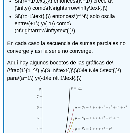
Si
\(r=+1\text{,}\)
entonces
\(N+1\)
crece a
\
(\infty\)
como
\(N\rightarrow\infty\text{.}\)
Si
\(r=-1\text{,}\)
entonces
\(r^N\)
solo oscila
entre
\(+1\)
y
\(-1\)
como
\
(N\rightarrow\infty\text{.}\)
En cada caso la secuencia de sumas parciales no
converge y así la serie no converge.
Aquí hay algunos bocetos de las gráficas de
\
(\frac{1}{1-r}\)
y
\(S_N\text{,}\)
\(0\le N\le 5\text{,}\)
para
\(a=1\)
y
\(-1\le r\lt 1\text{.}\)