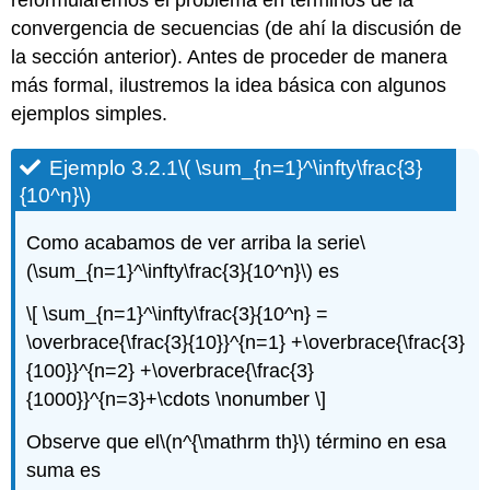
reformularemos el problema en términos de la
convergencia de secuencias (de ahí la discusión de
la sección anterior). Antes de proceder de manera
más formal, ilustremos la idea básica con algunos
ejemplos simples.
Ejemplo 3.2.1
\( \sum_{n=1}^\infty\frac{3}
{10^n}\)
Como acabamos de ver arriba la serie
\
(\sum_{n=1}^\infty\frac{3}{10^n}\)
es
\[ \sum_{n=1}^\infty\frac{3}{10^n} =
\overbrace{\frac{3}{10}}^{n=1} +\overbrace{\frac{3}
{100}}^{n=2} +\overbrace{\frac{3}
{1000}}^{n=3}+\cdots \nonumber \]
Observe que el
\(n^{\mathrm th}\)
término en esa
suma es