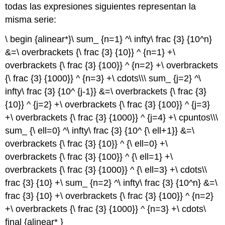
todas las expresiones siguientes representan la
misma serie:
\ begin {alinear*}\ sum_ {n=1} ^\ infty\ frac {3} {10^n}
&=\ overbrackets {\ frac {3} {10}} ^ {n=1} +\
overbrackets {\ frac {3} {100}} ^ {n=2} +\ overbrackets
{\ frac {3} {1000}} ^ {n=3} +\ cdots\\\ sum_ {j=2} ^\
infty\ frac {3} {10^ {j-1}} &=\ overbrackets {\ frac {3}
{10}} ^ {j=2} +\ overbrackets {\ frac {3} {100}} ^ {j=3}
+\ overbrackets {\ frac {3} {1000}} ^ {j=4} +\ cpuntos\\\
sum_ {\ ell=0} ^\ infty\ frac {3} {10^ {\ ell+1}} &=\
overbrackets {\ frac {3} {10}} ^ {\ ell=0} +\
overbrackets {\ frac {3} {100}} ^ {\ ell=1} +\
overbrackets {\ frac {3} {1000}} ^ {\ ell=3} +\ cdots\\
frac {3} {10} +\ sum_ {n=2} ^\ infty\ frac {3} {10^n} &=\
frac {3} {10} +\ overbrackets {\ frac {3} {100}} ^ {n=2}
+\ overbrackets {\ frac {3} {1000}} ^ {n=3} +\ cdots\
final {alinear* }