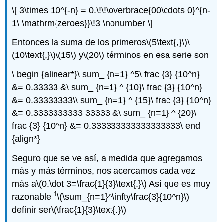
\[ 3\times 10^{-n} = 0.\!\!\overbrace{00\cdots 0}^{n-
1\ \mathrm{zeroes}}\!3 \nonumber \]
Entonces la suma de los primeros
\(5\text{,}\)
\
(10\text{,}\)
\(15\)
y
\(20\)
términos en esa serie son
\ begin {alinear*}\ sum_ {n=1} ^5\ frac {3} {10^n}
&= 0.33333 &\ sum_ {n=1} ^ {10}\ frac {3} {10^n}
&= 0.33333333\\ sum_ {n=1} ^ {15}\ frac {3} {10^n}
&= 0.3333333333 33333 &\ sum_ {n=1} ^ {20}\
frac {3} {10^n} &= 0.333333333333333333\ end
{align*}
Seguro que se ve así, a medida que agregamos
más y más términos, nos acercamos cada vez
más a
\(0.\dot 3=\frac{1}{3}\text{.}\)
Así que es muy
1
razonable
\(\sum_{n=1}^\infty\frac{3}{10^n}\)
definir ser
\(\frac{1}{3}\text{.}\)