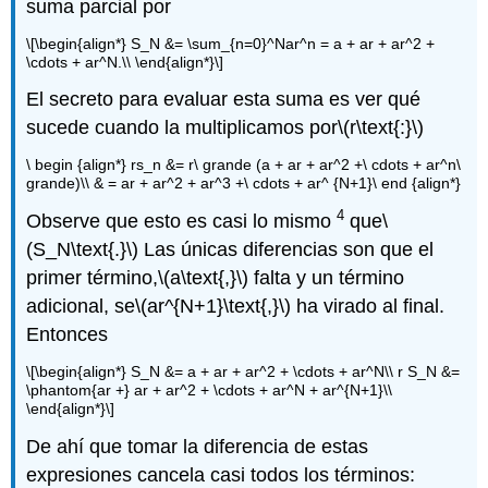
suma parcial por
\[\begin{align*} S_N &= \sum_{n=0}^Nar^n = a + ar + ar^2 +
\cdots + ar^N.\\ \end{align*}\]
El secreto para evaluar esta suma es ver qué
sucede cuando la multiplicamos por
\(r\text{:}\)
\ begin {align*} rs_n &= r\ grande (a + ar + ar^2 +\ cdots + ar^n\
grande)\\ & = ar + ar^2 + ar^3 +\ cdots + ar^ {N+1}\ end {align*}
4
Observe que esto es casi lo mismo
que
\
(S_N\text{.}\)
Las únicas diferencias son que el
primer término,
\(a\text{,}\)
falta y un término
adicional, se
\(ar^{N+1}\text{,}\)
ha virado al final.
Entonces
\[\begin{align*} S_N &= a + ar + ar^2 + \cdots + ar^N\\ r S_N &=
\phantom{ar +} ar + ar^2 + \cdots + ar^N + ar^{N+1}\\
\end{align*}\]
De ahí que tomar la diferencia de estas
expresiones cancela casi todos los términos: