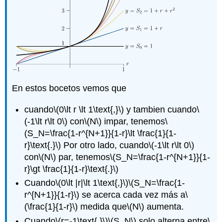
En estos bocetos vemos que
cuando
\(0\lt r \lt 1\text{,}\)
y tambien cuando
\
(-1\lt r\lt 0\)
con
\(N\)
impar, tenemos
\
(S_N=\frac{1-r^{N+1}}{1-r}\lt \frac{1}{1-
r}\text{.}\)
Por otro lado, cuando
\(-1\lt r\lt 0\)
con
\(N\)
par, tenemos
\(S_N=\frac{1-r^{N+1}}{1-
r}\gt \frac{1}{1-r}\text{.}\)
Cuando
\(0\lt |r|\lt 1\text{,}\)
\(S_N=\frac{1-
r^{N+1}}{1-r}\)
se acerca cada vez más a
\
(\frac{1}{1-r}\)
medida que
\(N\)
aumenta.
Cuando
\(r=-1\text{,}\)
\(S_N\)
solo alterna entre
\