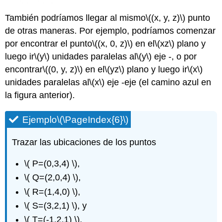
También podríamos llegar al mismo
\((x, y, z)\)
punto
de otras maneras. Por ejemplo, podríamos comenzar
por encontrar el punto
\((x, 0, z)\)
en el
\(xz\)
plano y
luego ir
\(y\)
unidades paralelas al
\(y\)
eje -, o por
encontrar
\((0, y, z)\)
en el
\(yz\)
plano y luego ir
\(x\)
unidades paralelas al
\(x\)
eje -eje (el camino azul en
la figura anterior).
Ejemplo
\(\PageIndex{6}\)
Trazar las ubicaciones de los puntos
\( P=(0,3,4) \)
,
\( Q=(2,0,4) \)
,
\( R=(1,4,0) \)
,
\( S=(3,2,1) \)
, y
\( T=(-1,2,1) \)
.