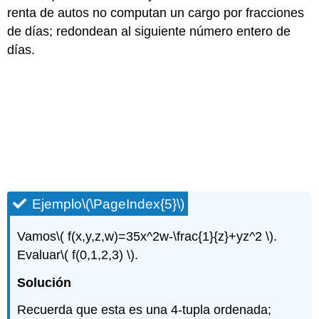
renta de autos no computan un cargo por fracciones
de días; redondean al siguiente número entero de
días.
Ejemplo
\(\PageIndex{5}\)
Vamos
\( f(x,y,z,w)=35x^2w-\frac{1}{z}+yz^2 \)
.
Evaluar
\( f(0,1,2,3) \)
.
Solución
Recuerda que esta es una 4-tupla ordenada;