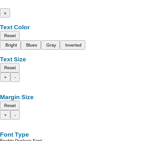
x
Text Color
Reset
Bright
Blues
Gray
Inverted
Text Size
Reset
+
-
Margin Size
Reset
+
-
Font Type
Enable Dyslexic Font