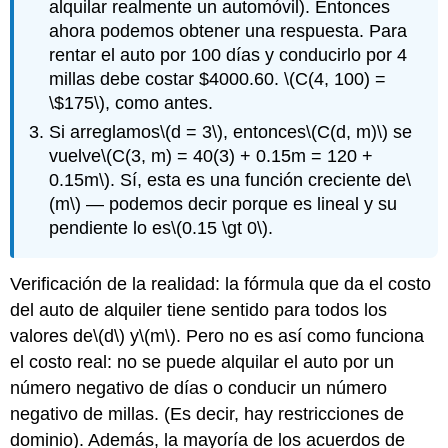
alquilar realmente un automóvil). Entonces
ahora podemos obtener una respuesta. Para
rentar el auto por 100 días y conducirlo por 4
millas debe costar $4000.60.
\(C(4, 100) =
\$175\)
, como antes.
Si arreglamos
\(d = 3\)
, entonces
\(C(d, m)\)
se
vuelve
\(C(3, m) = 40(3) + 0.15m = 120 +
0.15m\)
. Sí, esta es una función creciente de
\
(m\)
— podemos decir porque es lineal y su
pendiente lo es
\(0.15 \gt 0\)
.
Verificación de la realidad: la fórmula que da el costo
del auto de alquiler tiene sentido para todos los
valores de
\(d\)
y
\(m\)
. Pero no es así como funciona
el costo real: no se puede alquilar el auto por un
número negativo de días o conducir un número
negativo de millas. (Es decir, hay restricciones de
dominio). Además, la mayoría de los acuerdos de