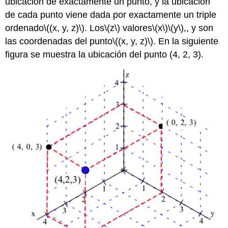
ubicación de exactamente un punto, y la ubicación
de cada punto viene dada por exactamente un triple
ordenado
\((x, y, z)\)
. Los
\(z\)
valores
\(x\)
\(y\)
,, y son
las coordenadas del punto
\((x, y, z)\)
. En la siguiente
figura se muestra la ubicación del punto (4, 2, 3).