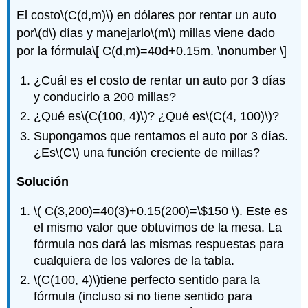
El costo
\(C(d,m)\)
en dólares por rentar un auto
por
\(d\)
días y manejarlo
\(m\)
millas viene dado
por la fórmula
\[ C(d,m)=40d+0.15m. \nonumber \]
¿Cuál es el costo de rentar un auto por 3 días
y conducirlo a 200 millas?
¿Qué es
\(C(100, 4)\)
? ¿Qué es
\(C(4, 100)\)
?
Supongamos que rentamos el auto por 3 días.
¿Es
\(C\)
una función creciente de millas?
Solución
\( C(3,200)=40(3)+0.15(200)=\$150 \)
. Este es
el mismo valor que obtuvimos de la mesa. La
fórmula nos dará las mismas respuestas para
cualquiera de los valores de la tabla.
\(C(100, 4)\)
tiene perfecto sentido para la
fórmula (incluso si no tiene sentido para