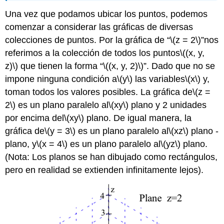
Una vez que podamos ubicar los puntos, podemos
comenzar a considerar las gráficas de diversas
colecciones de puntos. Por la gráfica de
\(z = 2\)
nos
referimos a la colección de todos los puntos
\((x, y,
z)\)
que tienen la forma
\((x, y, 2)\)
. Dado que no se
impone ninguna condición a
\(y\)
las variables
\(x\)
y,
toman todos los valores posibles. La gráfica de
\(z =
2\)
es un plano paralelo al
\(xy\)
plano y 2 unidades
por encima del
\(xy\)
plano. De igual manera, la
gráfica de
\(y = 3\)
es un plano paralelo al
\(xz\)
plano -
plano, y
\(x = 4\)
es un plano paralelo al
\(yz\)
plano.
(Nota: Los planos se han dibujado como rectángulos,
pero en realidad se extienden infinitamente lejos).