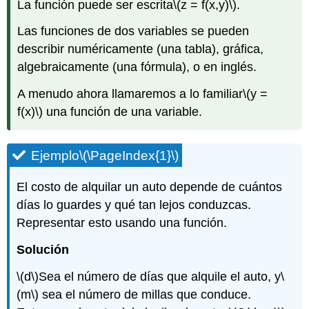
La función puede ser escrita
\(z = f(x,y)\)
.
Las funciones de dos variables se pueden
describir numéricamente (una tabla), gráfica,
algebraicamente (una fórmula), o en inglés.
A menudo ahora llamaremos a lo familiar
\(y =
f(x)\)
una función de una variable.
Ejemplo
\(\PageIndex{1}\)
El costo de alquilar un auto depende de cuántos
días lo guardes y qué tan lejos conduzcas.
Representar esto usando una función.
Solución
\(d\)
Sea el número de días que alquile el auto, y
\
(m\)
sea el número de millas que conduce.