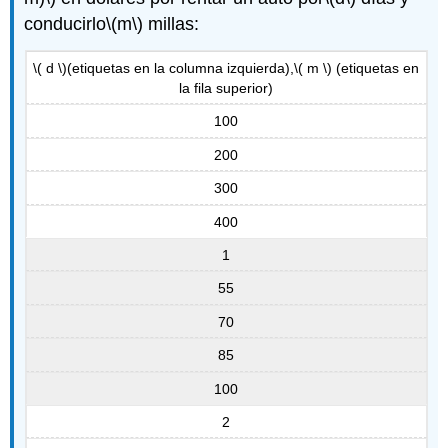
conducirlo
\(m\)
millas:
\( d \)
(etiquetas en la columna izquierda),
\( m \)
(etiquetas en
la fila superior)
100
200
300
400
1
55
70
85
100
2