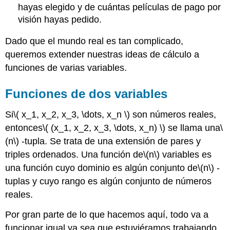
hayas elegido y de cuántas películas de pago por
visión hayas pedido.
Dado que el mundo real es tan complicado,
queremos extender nuestras ideas de cálculo a
funciones de varias variables.
Funciones de dos variables
Si
\( x_1, x_2, x_3, \dots, x_n \)
son números reales,
entonces
\( (x_1, x_2, x_3, \dots, x_n) \)
se llama una
\
(n\)
-tupla. Se trata de una extensión de pares y
triples ordenados. Una función de
\(n\)
variables es
una función cuyo dominio es algún conjunto de
\(n\)
-
tuplas y cuyo rango es algún conjunto de números
reales.
Por gran parte de lo que hacemos aquí, todo va a
funcionar igual ya sea que estuviéramos trabajando