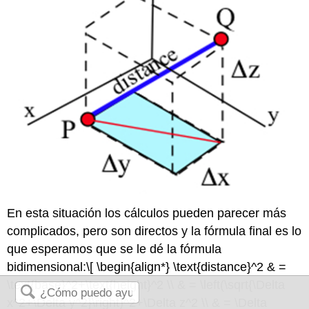
En esta situación los cálculos pueden parecer más
complicados, pero son directos y la fórmula final es lo
que esperamos que se le dé la fórmula
bidimensional:
\[ \begin{align*} \text{distance}^2 & =
\text{base}^2+\text{height}^2 \\ & = \left(\sqrt{\Delta
x^2+\Delta y^2}\right)^2+\Delta z^2 \\ & = \Delta