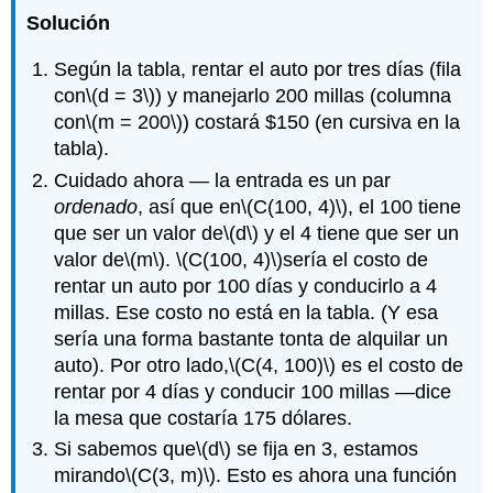
Solución
Según la tabla, rentar el auto por tres días (fila
con
\(d = 3\)
) y manejarlo 200 millas (columna
con
\(m = 200\)
) costará $150 (en cursiva en la
tabla).
Cuidado ahora — la entrada es un par
ordenado
, así que en
\(C(100, 4)\)
, el 100 tiene
que ser un valor de
\(d\)
y el 4 tiene que ser un
valor de
\(m\)
.
\(C(100, 4)\)
sería el costo de
rentar un auto por 100 días y conducirlo a 4
millas. Ese costo no está en la tabla. (Y esa
sería una forma bastante tonta de alquilar un
auto). Por otro lado,
\(C(4, 100)\)
es el costo de
rentar por 4 días y conducir 100 millas —dice
la mesa que costaría 175 dólares.
Si sabemos que
\(d\)
se fija en 3, estamos
mirando
\(C(3, m)\)
. Esto es ahora una función