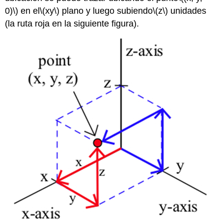
0)\)
en el
\(xy\)
plano y luego subiendo
\(z\)
unidades
(la ruta roja en la siguiente figura).