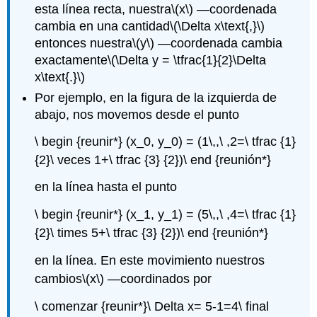
esta línea recta, nuestra
\(x\)
—coordenada
cambia en una cantidad
\(\Delta x\text{,}\)
entonces nuestra
\(y\)
—coordenada cambia
exactamente
\(\Delta y = \tfrac{1}{2}\Delta
x\text{.}\)
Por ejemplo, en la figura de la izquierda de
abajo, nos movemos desde el punto
\ begin {reunir*} (x_0, y_0) = (1\,,\ ,2=\ tfrac {1}
{2}\ veces 1+\ tfrac {3} {2})\ end {reunión*}
en la línea hasta el punto
\ begin {reunir*} (x_1, y_1) = (5\,,\ ,4=\ tfrac {1}
{2}\ times 5+\ tfrac {3} {2})\ end {reunión*}
en la línea. En este movimiento nuestros
cambios
\(x\)
—coordinados por
\ comenzar {reunir*}\ Delta x= 5-1=4\ final