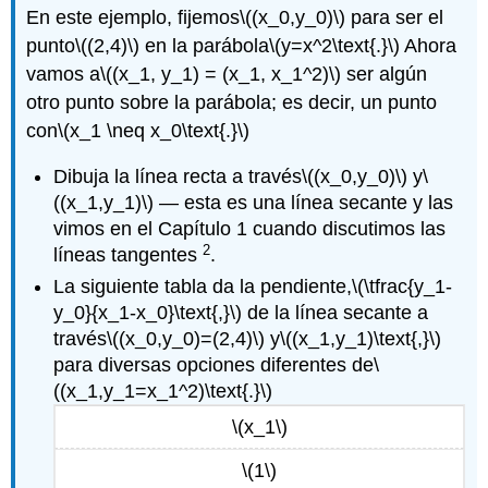
En este ejemplo, fijemos
\((x_0,y_0)\)
para ser el
punto
\((2,4)\)
en la parábola
\(y=x^2\text{.}\)
Ahora
vamos a
\((x_1, y_1) = (x_1, x_1^2)\)
ser algún
otro punto sobre la parábola; es decir, un punto
con
\(x_1 \neq x_0\text{.}\)
Dibuja la línea recta a través
\((x_0,y_0)\)
y
\
((x_1,y_1)\)
— esta es una línea secante y las
vimos en el Capítulo 1 cuando discutimos las
2
líneas tangentes
.
La siguiente tabla da la pendiente,
\(\tfrac{y_1-
y_0}{x_1-x_0}\text{,}\)
de la línea secante a
través
\((x_0,y_0)=(2,4)\)
y
\((x_1,y_1)\text{,}\)
para diversas opciones diferentes de
\
((x_1,y_1=x_1^2)\text{.}\)
\(x_1\)
\(1\)