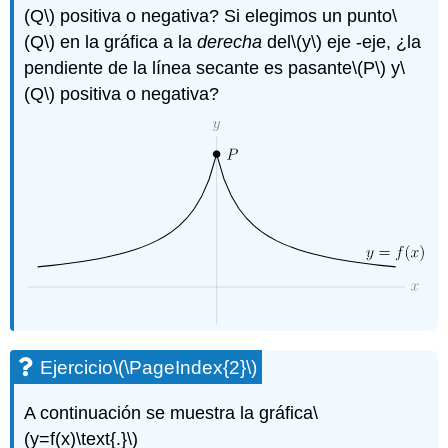
(Q\)
positiva o negativa? Si elegimos un punto
\
(Q\)
en la gráfica a la
derecha
del
\(y\)
eje -eje, ¿la
pendiente de la línea secante es pasante
\(P\)
y
\
(Q\)
positiva o negativa?
Ejercicio
\(\PageIndex{2}\)
A continuación se muestra la gráfica
\
(y=f(x)\text{.}\)