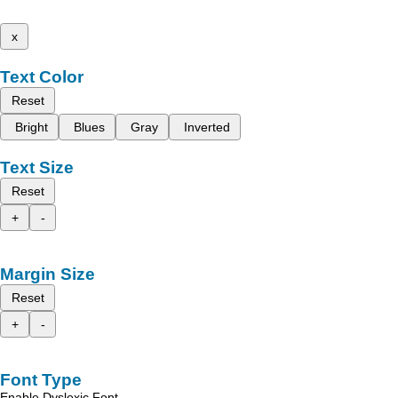
x
Text Color
Reset
Bright
Blues
Gray
Inverted
Text Size
Reset
+
-
Margin Size
Reset
+
-
Font Type
Enable Dyslexic Font