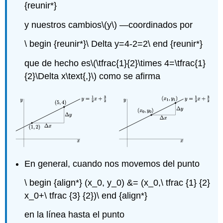
{reunir*}
y nuestros cambios
\(y\)
—coordinados por
\ begin {reunir*}\ Delta y=4-2=2\ end {reunir*}
que de hecho es
\(\tfrac{1}{2}\times 4=\tfrac{1}
{2}\Delta x\text{,}\)
como se afirma
En general, cuando nos movemos del punto
\ begin {align*} (x_0, y_0) &= (x_0,\ tfrac {1} {2}
x_0+\ tfrac {3} {2})\ end {align*}
en la línea hasta el punto