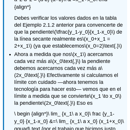
{align*}
Debes verificar los valores dados en la tabla
del Ejemplo 2.1.2 anterior para convencerte de
que la pendiente
\(\tfrac{y_1-y_0}{x_1-x_0}\)
de
la línea secante realmente es
\(x_0+x_1 =
2+x_1\)
(ya que establecemos
\(x_0=2)\text{.}\)
Ahora a medida que nos
\(x_1\)
acercamos
cada vez más a
\(x_0\text{,}\)
la pendiente
debemos acercarnos cada vez más a
\
(2x_0\text{.}\)
Efectivamente si calculamos el
límite con cuidado —ahora tenemos la
tecnología para hacer esto— vemos que en el
límite a medida que se convierte
\(x_1 \to x_0\)
la pendiente
\(2x_0\text{.}\)
Eso es
\ begin {align*}\ lim_ {x_1\ a x_0}\ frac {y_1-
y_0} {x_1-x_0} &=\ lim_ {x_1\ a x_0} (x_1+x_0)\
qquad\ text {por el trabajo que hicimos justo