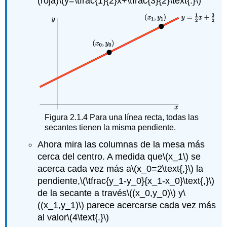
(roja)
\(y=\tfrac{1}{2}x+\tfrac{3}{2}\text{.}\)
Figura
2.1.4
Para una línea recta, todas las
secantes tienen la misma pendiente.
Ahora mira las columnas de la mesa más
cerca del centro. A medida que
\(x_1\)
se
acerca cada vez más a
\(x_0=2\text{,}\)
la
pendiente,
\(\tfrac{y_1-y_0}{x_1-x_0}\text{,}\)
de la secante a través
\((x_0,y_0)\)
y
\
((x_1,y_1)\)
parece acercarse cada vez más
al valor
\(4\text{.}\)