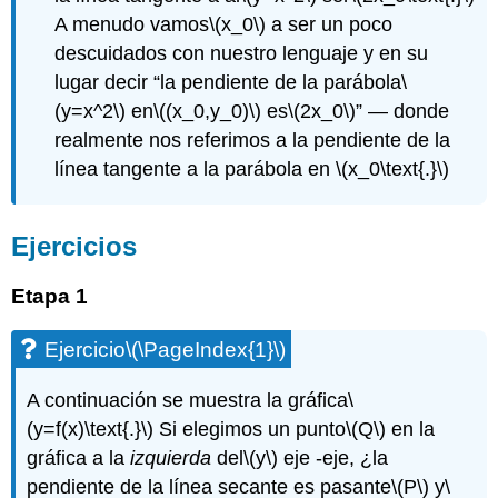
A menudo vamos
\(x_0\)
a ser un poco
descuidados con nuestro lenguaje y en su
lugar decir “la pendiente de la parábola
\
(y=x^2\)
en
\((x_0,y_0)\)
es
\(2x_0\)
” — donde
realmente nos referimos a la pendiente de la
línea tangente a la parábola en
\(x_0\text{.}\)
Ejercicios
Etapa 1
Ejercicio
\(\PageIndex{1}\)
A continuación se muestra la gráfica
\
(y=f(x)\text{.}\)
Si elegimos un punto
\(Q\)
en la
gráfica a la
izquierda
del
\(y\)
eje -eje, ¿la
pendiente de la línea secante es pasante
\(P\)
y
\