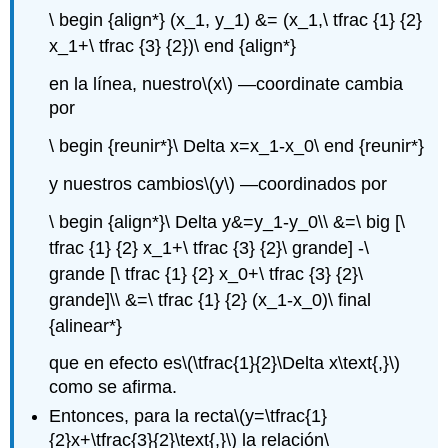
\ begin {align*} (x_1, y_1) &= (x_1,\ tfrac {1} {2}
x_1+\ tfrac {3} {2})\ end {align*}
en la línea, nuestro
\(x\)
—coordinate cambia
por
\ begin {reunir*}\ Delta x=x_1-x_0\ end {reunir*}
y nuestros cambios
\(y\)
—coordinados por
\ begin {align*}\ Delta y&=y_1-y_0\\ &=\ big [\
tfrac {1} {2} x_1+\ tfrac {3} {2}\ grande] -\
grande [\ tfrac {1} {2} x_0+\ tfrac {3} {2}\
grande]\\ &=\ tfrac {1} {2} (x_1-x_0)\ final
{alinear*}
que en efecto es
\(\tfrac{1}{2}\Delta x\text{,}\)
como se afirma.
Entonces, para la recta
\(y=\tfrac{1}
{2}x+\tfrac{3}{2}\text{,}\)
la relación
\