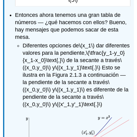
\(5\)
Entonces ahora tenemos una gran tabla de
números — ¿qué hacemos con ellos? Bueno,
hay mensajes que podemos sacar de esta
mesa.
Diferentes opciones de
\(x_1\)
dar diferentes
valores para la pendiente,
\(\tfrac{y_1-y_0}
{x_1-x_0}\text{,}\)
de la secante a través
\
((x_0,y_0)\)
y
\((x_1,y_1)\text{.}\)
Esto se
ilustra en la Figura 2.1.3 a continuación —
la pendiente de la secante a través
\
((x_0,y_0)\)
y
\((x_1,y_1)\)
es diferente de la
pendiente de la secante a través
\
((x_0,y_0)\)
y
\((x'_1,y'_1)\text{.}\)