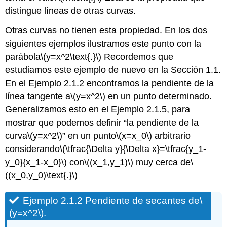
distingue líneas de otras curvas.
Otras curvas no tienen esta propiedad. En los dos
siguientes ejemplos ilustramos este punto con la
parábola
\(y=x^2\text{.}\)
Recordemos que
estudiamos este ejemplo de nuevo en la Sección 1.1.
En el Ejemplo 2.1.2 encontramos la pendiente de la
línea tangente a
\(y=x^2\)
en un punto determinado.
Generalizamos esto en el Ejemplo 2.1.5, para
mostrar que podemos definir “la pendiente de la
curva
\(y=x^2\)
” en un punto
\(x=x_0\)
arbitrario
considerando
\(\tfrac{\Delta y}{\Delta x}=\tfrac{y_1-
y_0}{x_1-x_0}\)
con
\((x_1,y_1)\)
muy cerca de
\
((x_0,y_0)\text{.}\)
Ejemplo 2.1.2 Pendiente de secantes de
\
(y=x^2\)
.