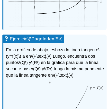
Ejercicio
\(\PageIndex{5}\)
En la gráfica de abajo, esboza la línea tangente
\
(y=f(x)\)
a en
\(P\text{.}\)
Luego, encuentra dos
puntos
\(Q\)
y
\(R\)
en la gráfica para que la línea
secante pase
\(Q\)
y
\(R\)
tenga la misma pendiente
que la línea tangente en
\(P\text{.}\)