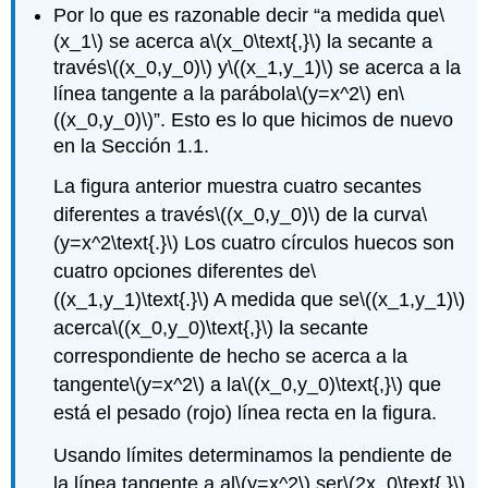
Por lo que es razonable decir “a medida que
\
(x_1\)
se acerca a
\(x_0\text{,}\)
la secante a
través
\((x_0,y_0)\)
y
\((x_1,y_1)\)
se acerca a la
línea tangente a la parábola
\(y=x^2\)
en
\
((x_0,y_0)\)
”. Esto es lo que hicimos de nuevo
en la Sección 1.1.
La figura anterior muestra cuatro secantes
diferentes a través
\((x_0,y_0)\)
de la curva
\
(y=x^2\text{.}\)
Los cuatro círculos huecos son
cuatro opciones diferentes de
\
((x_1,y_1)\text{.}\)
A medida que se
\((x_1,y_1)\)
acerca
\((x_0,y_0)\text{,}\)
la secante
correspondiente de hecho se acerca a la
tangente
\(y=x^2\)
a la
\((x_0,y_0)\text{,}\)
que
está el pesado (rojo) línea recta en la figura.
Usando límites determinamos la pendiente de
la línea tangente a al
\(y=x^2\)
ser
\(2x_0\text{.}\)