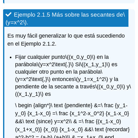
Ejemplo 2.1.5 Más sobre las secantes de
\
(y=x^2\)
.
Es muy fácil generalizar lo que está sucediendo
en el Ejemplo 2.1.2.
Fijar cualquier punto
\((x_0,y_0)\)
en la
parábola
\(y=x^2\text{.}\)
Si
\((x_1,y_1)\)
es
cualquier otro punto en la parábola
\
(y=x^2\text{,}\)
entonces
\(y_1=x_1^2\)
y la
pendiente de la secante a través
\((x_0,y_0)\)
y
\
((x_1,y_1)\)
es
\ begin {align*}\ text {pendiente} &=\ frac {y_1-
y_0} {x_1-x_0} =\ frac {x_1^2-x_0^2} {x_1-x_0}
&&\ text {since} y=x^2\\ & =\ frac {(x_1-x_0)
(x_1+x_0)} {x_0)} {x_1-x_0} &&\ text {recordar}
a^2-b^2 = (a-b) (a+b)\\ & =x_1+x_0\ end