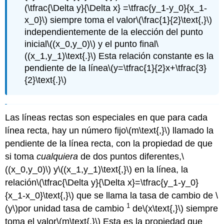
(\tfrac{\Delta y}{\Delta x} =\tfrac{y_1-y_0}{x_1-
x_0}\)
siempre toma el valor
\(\frac{1}{2}\text{,}\)
independientemente de la elección del punto
inicial
\((x_0,y_0)\)
y el punto final
\
((x_1,y_1)\text{.}\)
Esta relación constante es la
pendiente de la línea
\(y=\tfrac{1}{2}x+\tfrac{3}
{2}\text{.}\)
Las líneas rectas son especiales en que para cada
línea recta, hay un número fijo
\(m\text{,}\)
llamado la
pendiente de la línea recta, con la propiedad de que
si toma
cualquiera
de dos puntos diferentes,
\
((x_0,y_0)\)
y
\((x_1,y_1)\text{,}\)
en la línea, la
relación
\(\tfrac{\Delta y}{\Delta x}=\tfrac{y_1-y_0}
{x_1-x_0}\text{,}\)
que se llama la tasa de cambio de
\
1
(y\)
por unidad tasa de cambio
de
\(x\text{,}\)
siempre
toma el valor
\(m\text{.}\)
Esta es la propiedad que