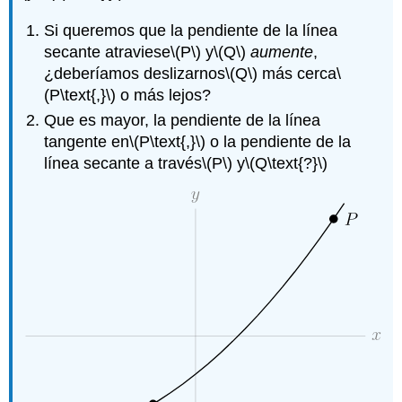
Si queremos que la pendiente de la línea
secante atraviese
\(P\)
y
\(Q\)
aumente
,
¿deberíamos deslizarnos
\(Q\)
más cerca
\
(P\text{,}\)
o más lejos?
Que es mayor, la pendiente de la línea
tangente en
\(P\text{,}\)
o la pendiente de la
línea secante a través
\(P\)
y
\(Q\text{?}\)