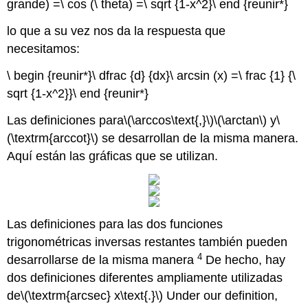
grande) =\ cos (\ theta) =\ sqrt {1-x^2}\ end {reunir*}
lo que a su vez nos da la respuesta que
necesitamos:
\ begin {reunir*}\ dfrac {d} {dx}\ arcsin (x) =\ frac {1} {\
sqrt {1-x^2}}\ end {reunir*}
Las definiciones para
\(\arccos\text{,}\)
\(\arctan\)
y
\
(\textrm{arccot}\)
se desarrollan de la misma manera.
Aquí están las gráficas que se utilizan.
Las definiciones para las dos funciones
trigonométricas inversas restantes también pueden
4
desarrollarse de la misma manera
De hecho, hay
dos definiciones diferentes ampliamente utilizadas
de
\(\textrm{arcsec} x\text{.}\)
Under our definition,