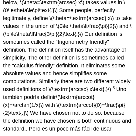
below,
\(\theta=\textrm{arcsec} x\)
takes values in
\
(0\le\theta\le\pi\text{.}\)
Some people, perfectly
legitimately, define
\(\theta=\textrm{arcsec} x\)
to take
values in the union of
\(0\le \theta\lt\frac{\pi}{2}\)
and
\
(\pi\le\theta\lt\frac{3\pi}{2}\text{.}\)
Our definition is
sometimes called the “trigonometry friendly”
definition. The definition itself has the advantage of
simplicity. The other definition is sometimes called
the “calculus friendly” definition. It eliminates some
absolute values and hence simplifies some
computations. Similarly there are two different widely
5
used definitions of
\(\textrm{arccsc} x\text{.}\)
Uno
también podría definir
\(\textrm{arccot}
(x)=\arctan(1/x)\)
with
\(\textrm{arccot}(0)=\frac{\pi}
{2}\text{.}\)
We have chosen not to do so, because
the definition we have chosen is both continuous and
standard.
. Pero es un poco más fácil de usar