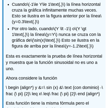
Cuando
\(-1\le Y\le 1\text{,}\)
la línea horizontal
cruza la gráfica infinitamente muchas veces.
Esto se ilustra en la figura anterior por la línea
\
(y=0.3\text{.}\)
Por otro lado, cuando
\(Y \lt -1\)
o
\(Y \gt
1\text{,}\)
la línea
\(y=Y\)
nunca se cruza con la
gráfica de
\(\sin(x)\text{.}\)
Esto se ilustra en la
figura de arriba por la línea
\(y=-1.2\text{.}\)
Esta es exactamente la prueba de línea horizontal
y muestra que la función sinusoidal no es uno a
uno.
Ahora considere la función
\ begin {align*} y &=\ sin (x) &\ text {con dominio} -\
frac {\ pi} {2}\ leq x\ leq\ frac {\ pi} {2}\ end {align*}
Esta función tiene la misma fórmula pero el