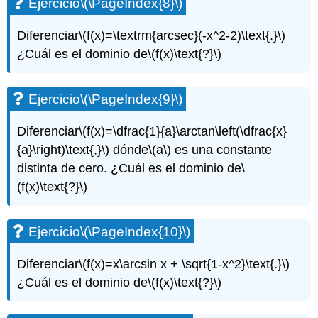
Ejercicio
\(\PageIndex{8}\)
Diferenciar
\(f(x)=\textrm{arcsec}(-x^2-2)\text{.}\)
¿Cuál es el dominio de
\(f(x)\text{?}\)
Ejercicio
\(\PageIndex{9}\)
Diferenciar
\(f(x)=\dfrac{1}{a}\arctan\left(\dfrac{x}
{a}\right)\text{,}\)
dónde
\(a\)
es una constante
distinta de cero. ¿Cuál es el dominio de
\
(f(x)\text{?}\)
Ejercicio
\(\PageIndex{10}\)
Diferenciar
\(f(x)=x\arcsin x + \sqrt{1-x^2}\text{.}\)
¿Cuál es el dominio de
\(f(x)\text{?}\)