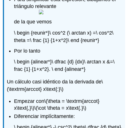
triángulo relevante
de la que vemos
\ begin {reunir*}\ cos^2 (\ arctan x) =\ cos^2\
theta =\ frac {1} {1+x^2}\ end {reunir*}
Por lo tanto
\ begin {alinear*}\ dfrac {d} {dx}\ arctan x &=\
frac {1} {1+x^2}. \ end {alinear*}
Un cálculo casi idéntico da la derivada de
\
(\textrm{arccot} x\text{:}\)
Empezar con
\(\theta = \textrm{arccot}
x\text{,}\)
\(\cot \theta = x\text{.}\)
Diferenciar implícitamente:
\ begin {alinear*} -\ csc^2\ theta\ dfrac {d\ theta}