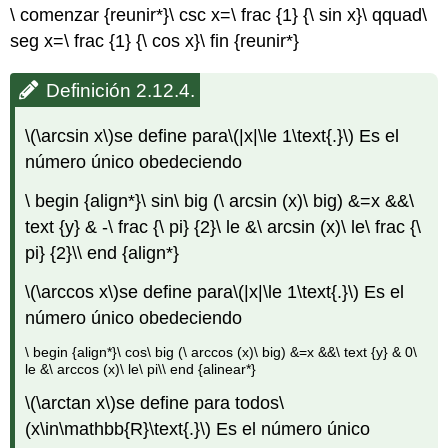
\ comenzar {reunir*}\ csc x=\ frac {1} {\ sin x}\ qquad\
seg x=\ frac {1} {\ cos x}\ fin {reunir*}
Definición 2.12.4.
\(\arcsin x\)
se define para
\(|x|\le 1\text{.}\)
Es el
número único obedeciendo
\ begin {align*}\ sin\ big (\ arcsin (x)\ big) &=x &&\
text {y} & -\ frac {\ pi} {2}\ le &\ arcsin (x)\ le\ frac {\
pi} {2}\\ end {align*}
\(\arccos x\)
se define para
\(|x|\le 1\text{.}\)
Es el
número único obedeciendo
\ begin {align*}\ cos\ big (\ arccos (x)\ big) &=x &&\ text {y} & 0\
le &\ arccos (x)\ le\ pi\\ end {alinear*}
\(\arctan x\)
se define para todos
\
(x\in\mathbb{R}\text{.}\)
Es el número único