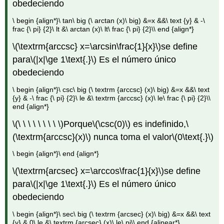
obedeciendo
\ begin {align*}\ tan\ big (\ arctan (x)\ big) &=x &&\ text {y} & -\
frac {\ pi} {2}\ lt &\ arctan (x)\ lt\ frac {\ pi} {2}\\ end {align*}
\(\textrm{arccsc} x=\arcsin\frac{1}{x}\)
se define
para
\(|x|\ge 1\text{.}\)
Es el número único
obedeciendo
\ begin {align*}\ csc\ big (\ textrm {arccsc} (x)\ big) &=x &&\ text
{y} & -\ frac {\ pi} {2}\ le &\ textrm {arccsc} (x)\ le\ frac {\ pi} {2}\\
end {align*}
\(\ \ \ \ \ \ \ \ \)
Porque
\(\csc(0)\)
es indefinido,
\
(\textrm{arccsc}(x)\)
nunca toma el valor
\(0\text{.}\)
\ begin {align*}\ end {align*}
\(\textrm{arcsec} x=\arccos\frac{1}{x}\)
se define
para
\(|x|\ge 1\text{.}\)
Es el número único
obedeciendo
\ begin {align*}\ sec\ big (\ textrm {arcsec} (x)\ big) &=x &&\ text
{y} & 0\ le &\ textrm {arcsec} (x)\ le\ pi\\ end {alinear*}