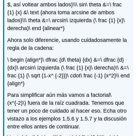
$, así voltear ambos lados}\\\ sin\ theta &=\ frac
{1} {x} &\ text {ahora toma arcsine de ambos
lados}\\\ theta &=\ arcsin\ izquierda (\ frac {1} {x}\
derecha)\ end {alinear*}
Ahora solo diferencie, usando cuidadosamente la
regla de la cadena:
\ begin {align*}\ dfrac {d\ theta} {dx} &=\ dfrac {d}
{dx}\ arcsin\ izquierda (\ frac {1} {x}\ derecha)\\ &=\
frac {1} {\ sqrt {1-x^ {-2}}}\ cdot\ frac {-1} {x^2}\\ end
{align*}
Para simplificar aún más vamos a factorial
\
(x^{-2}\)
fuera de la raíz cuadrada. Tenemos que
tener un poco de cuidado al hacer eso. Echa otro
vistazo a los ejemplos 1.5.6 y 1.5.7 y la discusión
entre ellos antes de continuar.