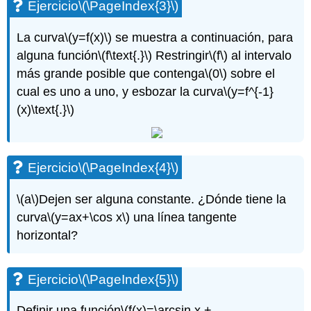
Ejercicio
\(\PageIndex{3}\)
La curva
\(y=f(x)\)
se muestra a continuación, para
alguna función
\(f\text{.}\)
Restringir
\(f\)
al intervalo
más grande posible que contenga
\(0\)
sobre el
cual es uno a uno, y esbozar la curva
\(y=f^{-1}
(x)\text{.}\)
Ejercicio
\(\PageIndex{4}\)
\(a\)
Dejen ser alguna constante. ¿Dónde tiene la
curva
\(y=ax+\cos x\)
una línea tangente
horizontal?
Ejercicio
\(\PageIndex{5}\)
Definir una función
\(f(x)=\arcsin x +