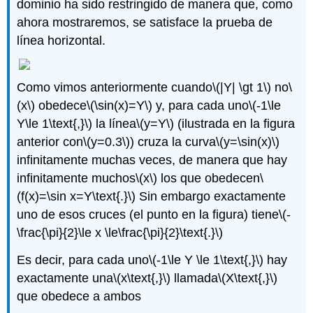
dominio ha sido restringido de manera que, como
ahora mostraremos, se satisface la prueba de
línea horizontal.
Como vimos anteriormente cuando
\(|Y| \gt 1\)
no
\
(x\)
obedece
\(\sin(x)=Y\)
y, para cada uno
\(-1\le
Y\le 1\text{,}\)
la línea
\(y=Y\)
(ilustrada en la figura
anterior con
\(y=0.3\)
) cruza la curva
\(y=\sin(x)\)
infinitamente muchas veces, de manera que hay
infinitamente muchos
\(x\)
los que obedecen
\
(f(x)=\sin x=Y\text{.}\)
Sin embargo exactamente
uno de esos cruces (el punto en la figura) tiene
\(-
\frac{\pi}{2}\le x \le\frac{\pi}{2}\text{.}\)
Es decir, para cada uno
\(-1\le Y \le 1\text{,}\)
hay
exactamente una
\(x\text{,}\)
llamada
\(X\text{,}\)
que obedece a ambos