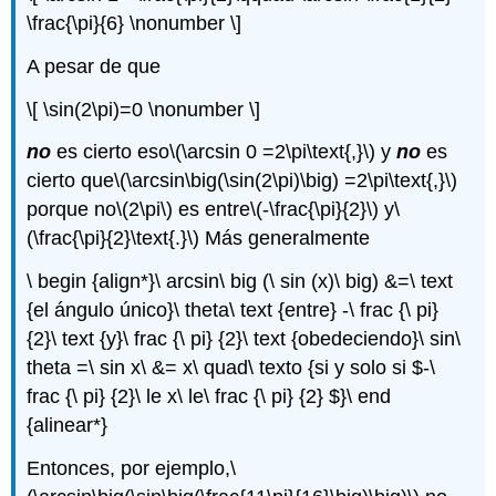
\frac{\pi}{6} \nonumber \]
A pesar de que
\[ \sin(2\pi)=0 \nonumber \]
no
es cierto eso
\(\arcsin 0 =2\pi\text{,}\)
y
no
es
cierto que
\(\arcsin\big(\sin(2\pi)\big) =2\pi\text{,}\)
porque no
\(2\pi\)
es entre
\(-\frac{\pi}{2}\)
y
\
(\frac{\pi}{2}\text{.}\)
Más generalmente
\ begin {align*}\ arcsin\ big (\ sin (x)\ big) &=\ text
{el ángulo único}\ theta\ text {entre} -\ frac {\ pi}
{2}\ text {y}\ frac {\ pi} {2}\ text {obedeciendo}\ sin\
theta =\ sin x\ &= x\ quad\ texto {si y solo si $-\
frac {\ pi} {2}\ le x\ le\ frac {\ pi} {2} $}\ end
{alinear*}
Entonces, por ejemplo,
\