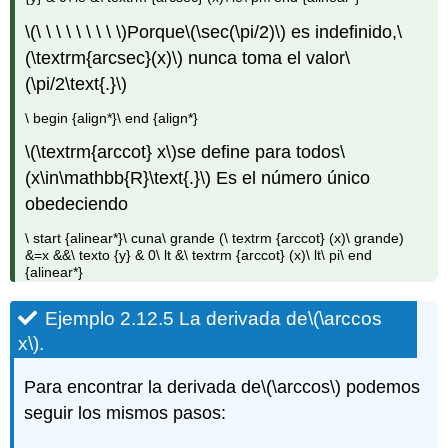
\(\ \ \ \ \ \ \ \ \)
Porque
\(\sec(\pi/2)\)
es indefinido,
\
(\textrm{arcsec}(x)\)
nunca toma el valor
\
(\pi/2\text{.}\)
\ begin {align*}\ end {align*}
\(\textrm{arccot} x\)
se define para todos
\
(x\in\mathbb{R}\text{.}\)
Es el número único
obedeciendo
\ start {alinear*}\ cuna\ grande (\ textrm {arccot} (x)\ grande)
&=x &&\ texto {y} & 0\ lt &\ textrm {arccot} (x)\ lt\ pi\ end
{alinear*}
Ejemplo 2.12.5 La derivada de
\(\arccos
x\)
.
Para encontrar la derivada de
\(\arccos\)
podemos
seguir los mismos pasos: