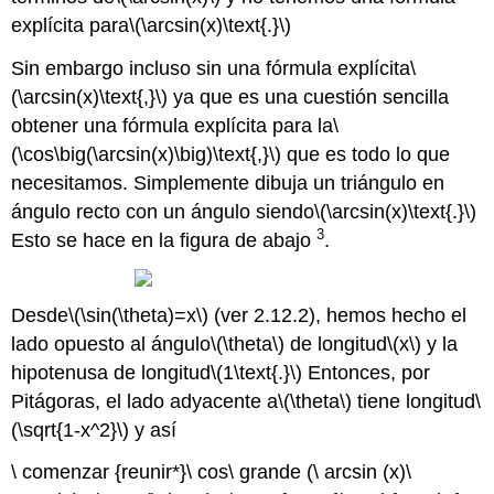
explícita para
\(\arcsin(x)\text{.}\)
Sin embargo incluso sin una fórmula explícita
\
(\arcsin(x)\text{,}\)
ya que es una cuestión sencilla
obtener una fórmula explícita para la
\
(\cos\big(\arcsin(x)\big)\text{,}\)
que es todo lo que
necesitamos. Simplemente dibuja un triángulo en
ángulo recto con un ángulo siendo
\(\arcsin(x)\text{.}\)
3
Esto se hace en la figura de abajo
.
Desde
\(\sin(\theta)=x\)
(ver 2.12.2), hemos hecho el
lado opuesto al ángulo
\(\theta\)
de longitud
\(x\)
y la
hipotenusa de longitud
\(1\text{.}\)
Entonces, por
Pitágoras, el lado adyacente a
\(\theta\)
tiene longitud
\
(\sqrt{1-x^2}\)
y así
\ comenzar {reunir*}\ cos\ grande (\ arcsin (x)\