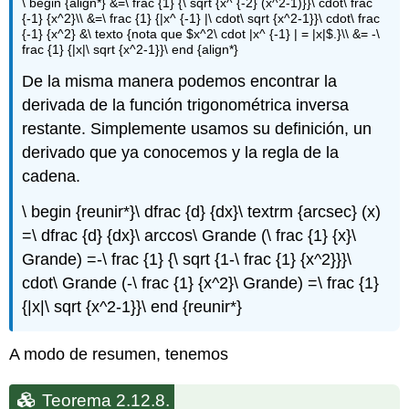
\ begin {align*} &=\ frac {1} {\ sqrt {x^ {-2} (x^2-1)}}\ cdot\ frac
{-1} {x^2}\\ &=\ frac {1} {|x^ {-1} |\ cdot\ sqrt {x^2-1}}\ cdot\ frac
{-1} {x^2} &\ texto {nota que $x^2\ cdot |x^ {-1} | = |x|$.}\\ &= -\
frac {1} {|x|\ sqrt {x^2-1}}\ end {align*}
De la misma manera podemos encontrar la
derivada de la función trigonométrica inversa
restante. Simplemente usamos su definición, un
derivado que ya conocemos y la regla de la
cadena.
\ begin {reunir*}\ dfrac {d} {dx}\ textrm {arcsec} (x)
=\ dfrac {d} {dx}\ arccos\ Grande (\ frac {1} {x}\
Grande) =-\ frac {1} {\ sqrt {1-\ frac {1} {x^2}}}\
cdot\ Grande (-\ frac {1} {x^2}\ Grande) =\ frac {1}
{|x|\ sqrt {x^2-1}}\ end {reunir*}
A modo de resumen, tenemos
Teorema 2.12.8.