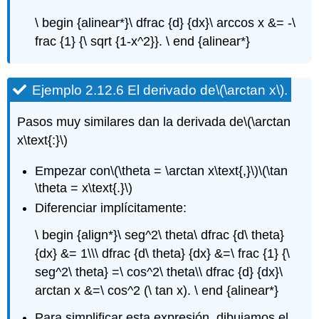
\ begin {alinear*}\ dfrac {d} {dx}\ arccos x &= -\
frac {1} {\ sqrt {1-x^2}}. \ end {alinear*}
Ejemplo 2.12.6 El derivado de
\(\arctan x\)
.
Pasos muy similares dan la derivada de
\(\arctan
x\text{:}\)
Empezar con
\(\theta = \arctan x\text{,}\)
\(\tan
\theta = x\text{.}\)
Diferenciar implícitamente:
\ begin {align*}\ seg^2\ theta\ dfrac {d\ theta}
{dx} &= 1\\\ dfrac {d\ theta} {dx} &=\ frac {1} {\
seg^2\ theta} =\ cos^2\ theta\\ dfrac {d} {dx}\
arctan x &=\ cos^2 (\ tan x). \ end {alinear*}
Para simplificar esta expresión, dibujamos el