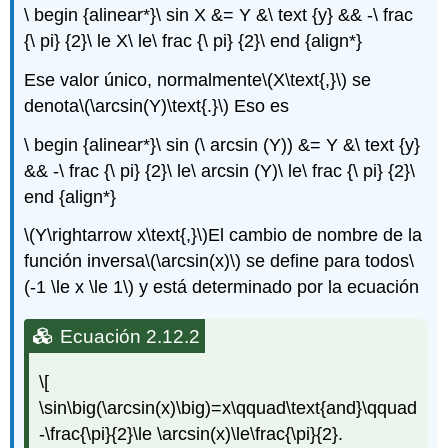
\ begin {alinear*}\ sin X &= Y &\ text {y} && -\ frac
{\ pi} {2}\ le X\ le\ frac {\ pi} {2}\ end {align*}
Ese valor único, normalmente
\(X\text{,}\)
se
denota
\(\arcsin(Y)\text{.}\)
Eso es
\ begin {alinear*}\ sin (\ arcsin (Y)) &= Y &\ text {y}
&& -\ frac {\ pi} {2}\ le\ arcsin (Y)\ le\ frac {\ pi} {2}\
end {align*}
\(Y\rightarrow x\text{,}\)
El cambio de nombre de la
función inversa
\(\arcsin(x)\)
se define para todos
\
(-1 \le x \le 1\)
y está determinado por la ecuación
Ecuación 2.12.2
\[
\sin\big(\arcsin(x)\big)=x\qquad\text{and}\qquad
-\frac{\pi}{2}\le \arcsin(x)\le\frac{\pi}{2}.