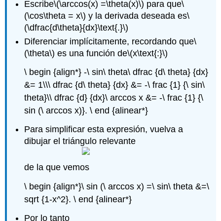
Escribe
\(\arccos(x) =\theta(x)\)
para que
\
(\cos\theta = x\)
y la derivada deseada es
\
(\dfrac{d\theta}{dx}\text{.}\)
Diferenciar implícitamente, recordando que
\
(\theta\)
es una función de
\(x\text{:}\)
\ begin {align*} -\ sin\ theta\ dfrac {d\ theta} {dx}
&= 1\\\ dfrac {d\ theta} {dx} &= -\ frac {1} {\ sin\
theta}\\ dfrac {d} {dx}\ arccos x &= -\ frac {1} {\
sin (\ arccos x)}. \ end {alinear*}
Para simplificar esta expresión, vuelva a
dibujar el triángulo relevante
de la que vemos
\ begin {align*}\ sin (\ arccos x) =\ sin\ theta &=\
sqrt {1-x^2}. \ end {alinear*}
Por lo tanto