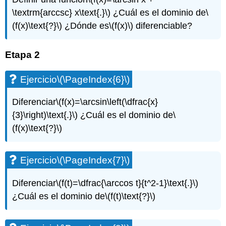
\textrm{arccsc} x\text{.}\)
¿Cuál es el dominio de
\
(f(x)\text{?}\)
¿Dónde es
\(f(x)\)
diferenciable?
Etapa 2
Ejercicio
\(\PageIndex{6}\)
Diferenciar
\(f(x)=\arcsin\left(\dfrac{x}
{3}\right)\text{.}\)
¿Cuál es el dominio de
\
(f(x)\text{?}\)
Ejercicio
\(\PageIndex{7}\)
Diferenciar
\(f(t)=\dfrac{\arccos t}{t^2-1}\text{.}\)
¿Cuál es el dominio de
\(f(t)\text{?}\)