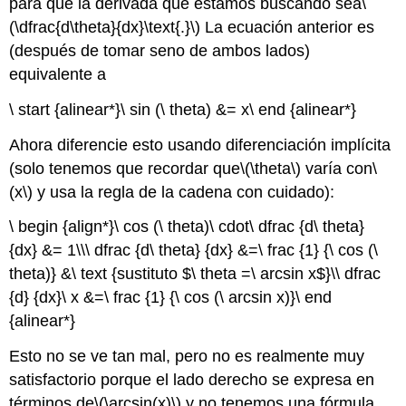
para que la derivada que estamos buscando sea
\
(\dfrac{d\theta}{dx}\text{.}\)
La ecuación anterior es
(después de tomar seno de ambos lados)
equivalente a
\ start {alinear*}\ sin (\ theta) &= x\ end {alinear*}
Ahora diferencie esto usando diferenciación implícita
(solo tenemos que recordar que
\(\theta\)
varía con
\
(x\)
y usa la regla de la cadena con cuidado):
\ begin {align*}\ cos (\ theta)\ cdot\ dfrac {d\ theta}
{dx} &= 1\\\ dfrac {d\ theta} {dx} &=\ frac {1} {\ cos (\
theta)} &\ text {sustituto $\ theta =\ arcsin x$}\\ dfrac
{d} {dx}\ x &=\ frac {1} {\ cos (\ arcsin x)}\ end
{alinear*}
Esto no se ve tan mal, pero no es realmente muy
satisfactorio porque el lado derecho se expresa en
términos de
\(\arcsin(x)\)
y no tenemos una fórmula