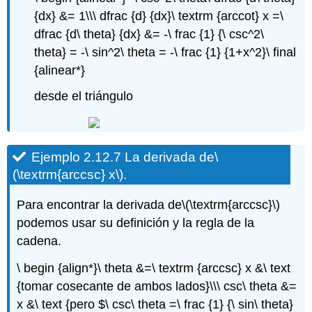
{dx} &= 1\\\ dfrac {d} {dx}\ textrm {arccot} x =\
dfrac {d\ theta} {dx} &= -\ frac {1} {\ csc^2\
theta} = -\ sin^2\ theta = -\ frac {1} {1+x^2}\ final
{alinear*}
desde el triángulo
Ejemplo 2.12.7 La derivada de
\
(\textrm{arccsc} x\)
.
Para encontrar la derivada de
\(\textrm{arccsc}\)
podemos usar su definición y la regla de la
cadena.
\ begin {align*}\ theta &=\ textrm {arccsc} x &\ text
{tomar cosecante de ambos lados}\\\ csc\ theta &=
x &\ text {pero $\ csc\ theta =\ frac {1} {\ sin\ theta}