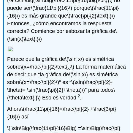
(\arcsin\big(\sin\big(\frac{11\pi}{16}\big)\big)\)
no
puede ser
\(\frac{11\pi}{16}\)
porque
\(\frac{11\pi}
{16}\)
es más grande que
\(\frac{\pi}{2}\text{.}\)
Entonces, ¿cómo encontramos la respuesta
correcta? Comience por esbozar la gráfica de
\
(\sin(x)\text{.}\)
Parece que la gráfica de
\(\sin x\)
es simétrica
sobre
\(x=\frac{\pi}{2}\text{.}\)
La forma matemática
de decir que “la gráfica de
\(\sin x\)
es simétrica
sobre
\(x=\frac{\pi}{2}\)
” es “
\(\sin(\frac{\pi}{2}-
\theta)= \sin(\frac{\pi}{2}+\theta)\)
” para todos
\
2
(\theta\text{.}\)
Eso es verdad
.
Ahora
\(\frac{11\pi}{16}=\frac{\pi}{2} +\frac{3\pi}
{16}\)
así
\[ \sin\Big(\frac{11\pi}{16}\Big) =\sin\Big(\frac{\pi}