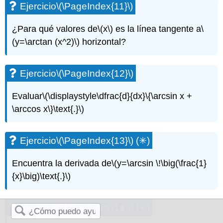
Ejercicio
\(\PageIndex{11}\)
¿Para qué valores de
\(x\)
es la línea tangente a
\
(y=\arctan (x^2)\)
horizontal?
Ejercicio
\(\PageIndex{12}\)
Evaluar
\(\displaystyle\dfrac{d}{dx}\{\arcsin x +
\arccos x\}\text{.}\)
Ejercicio
\(\PageIndex{13}\)
(✳)
Encuentra la derivada de
\(y=\arcsin \!\big(\frac{1}
{x}\big)\text{.}\)
Ejercicio
\(\PageIndex{14}\)
(✳)