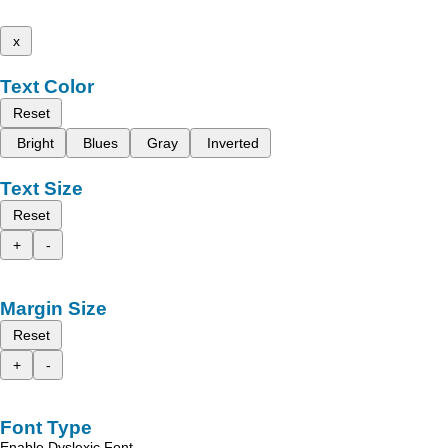
x
Text Color
Reset
Bright
Blues
Gray
Inverted
Text Size
Reset
+
-
Margin Size
Reset
+
-
Font Type
Enable Dyslexic Font