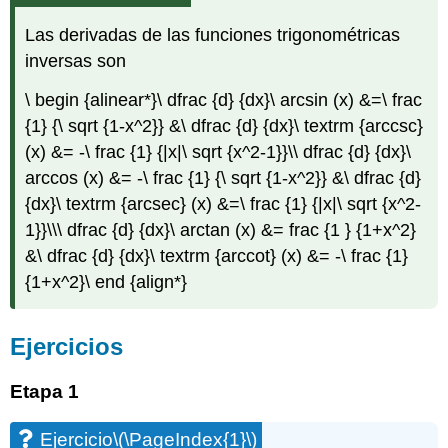
Las derivadas de las funciones trigonométricas
inversas son
\ begin {alinear*}\ dfrac {d} {dx}\ arcsin (x) &=\ frac
{1} {\ sqrt {1-x^2}} &\ dfrac {d} {dx}\ textrm {arccsc}
(x) &= -\ frac {1} {|x|\ sqrt {x^2-1}}\\ dfrac {d} {dx}\
arccos (x) &= -\ frac {1} {\ sqrt {1-x^2}} &\ dfrac {d}
{dx}\ textrm {arcsec} (x) &=\ frac {1} {|x|\ sqrt {x^2-
1}}\\\ dfrac {d} {dx}\ arctan (x) &= frac {1 } {1+x^2}
&\ dfrac {d} {dx}\ textrm {arccot} (x) &= -\ frac {1}
{1+x^2}\ end {align*}
Ejercicios
Etapa 1
Ejercicio
\(\PageIndex{1}\)