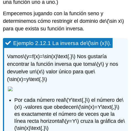
una función uno a uno.)
Empecemos jugando con la función seno y
determinemos cómo restringir el dominio de
\(\sin x\)
para que exista su función inversa.
Ejemplo 2.12.1 La inversa de
\(\sin (x)\)
.
Vamos
\(y=f(x)=\sin(x)\text{.}\)
Nos gustaría
encontrar la función inversa que toma
\(y\)
y nos
devuelve un
\(x\)
valor único para que
\
(\sin(x)=y\text{.}\)
Por cada número real
\(Y\text{,}\)
el número de
\
(x\)
-valores que obedecen
\(\sin(x)=Y\text{,}\)
es exactamente el número de veces que la
línea recta horizontal
\(y=Y\)
cruza la gráfica de
\
(\sin(x)\text{.}\)