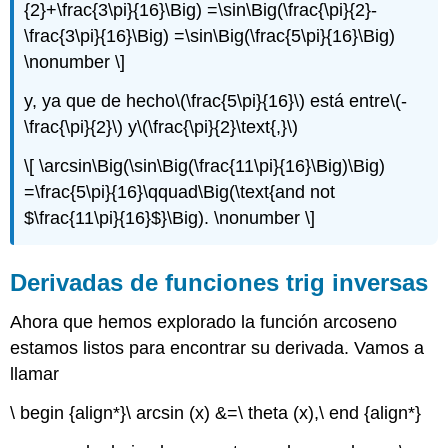
{2}+\frac{3\pi}{16}\Big) =\sin\Big(\frac{\pi}{2}-
\frac{3\pi}{16}\Big) =\sin\Big(\frac{5\pi}{16}\Big)
\nonumber \]
y, ya que de hecho
\(\frac{5\pi}{16}\)
está entre
\(-
\frac{\pi}{2}\)
y
\(\frac{\pi}{2}\text{,}\)
\[ \arcsin\Big(\sin\Big(\frac{11\pi}{16}\Big)\Big)
=\frac{5\pi}{16}\qquad\Big(\text{and not
$\frac{11\pi}{16}$}\Big). \nonumber \]
Derivadas de funciones trig inversas
Ahora que hemos explorado la función arcoseno
estamos listos para encontrar su derivada. Vamos a
llamar
\ begin {align*}\ arcsin (x) &=\ theta (x),\ end {align*}