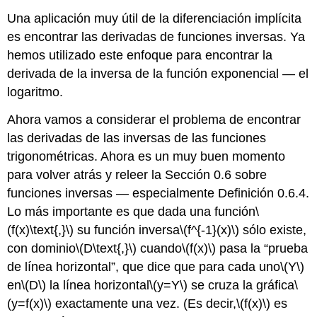
Una aplicación muy útil de la diferenciación implícita
es encontrar las derivadas de funciones inversas. Ya
hemos utilizado este enfoque para encontrar la
derivada de la inversa de la función exponencial — el
logaritmo.
Ahora vamos a considerar el problema de encontrar
las derivadas de las inversas de las funciones
trigonométricas. Ahora es un muy buen momento
para volver atrás y releer la Sección 0.6 sobre
funciones inversas — especialmente Definición 0.6.4.
Lo más importante es que dada una función
\
(f(x)\text{,}\)
su función inversa
\(f^{-1}(x)\)
sólo existe,
con dominio
\(D\text{,}\)
cuando
\(f(x)\)
pasa la “prueba
de línea horizontal”, que dice que para cada uno
\(Y\)
en
\(D\)
la línea horizontal
\(y=Y\)
se cruza la gráfica
\
(y=f(x)\)
exactamente una vez. (Es decir,
\(f(x)\)
es