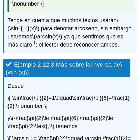
\nonumber \]
Tenga en cuenta que muchos textos usarán
\
(\sin^{-1}(x)\)
para denotar arcoseno, sin embargo
usaremos
\(\arcsin(x)\)
ya que sentimos que es
1
más claro
; el lector debe reconocer ambos.
Ejemplo 2.12.3 Más sobre la inversa de
\
(\sin (x)\)
.
Desde
\[ \sin\frac{\pi}{2}=1\qquad\sin\frac{\pi}{6}=\frac{1}
{2} \nonumber \]
y
\(-\frac{\pi}{2}\le \frac{\pi}{6},\frac{\pi}{2}\le
\frac{\pi}{2}\text{,}\)
tenemos
\[ \arcsin 1= \frac{\pi}{2}\qquad \arcsin \frac{1}{2}=