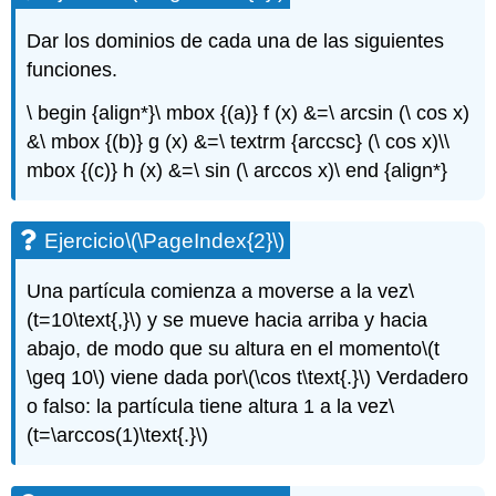
Dar los dominios de cada una de las siguientes
funciones.
\ begin {align*}\ mbox {(a)} f (x) &=\ arcsin (\ cos x)
&\ mbox {(b)} g (x) &=\ textrm {arccsc} (\ cos x)\\
mbox {(c)} h (x) &=\ sin (\ arccos x)\ end {align*}
Ejercicio
\(\PageIndex{2}\)
Una partícula comienza a moverse a la vez
\
(t=10\text{,}\)
y se mueve hacia arriba y hacia
abajo, de modo que su altura en el momento
\(t
\geq 10\)
viene dada por
\(\cos t\text{.}\)
Verdadero
o falso: la partícula tiene altura 1 a la vez
\
(t=\arccos(1)\text{.}\)