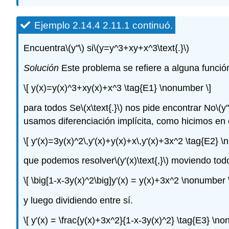
Ejemplo 2.14.4 2.11.1 continuó.
Encuentra
\(y''\)
si
\(y=y^3+xy+x^3\text{.}\)
Solución
Este problema se refiere a alguna funció
\[ y(x)=y(x)^3+xy(x)+x^3 \tag{E1} \nonumber \]
para todos Se
\(x\text{.}\)
nos pide encontrar No
\(y'
usamos diferenciación implícita, como hicimos en 
\[ y'(x)=3y(x)^2\,y'(x)+y(x)+x\,y'(x)+3x^2 \tag{E2} 
que podemos resolver
\(y'(x)\text{,}\)
moviendo tod
\[ \big[1-x-3y(x)^2\big]y'(x) = y(x)+3x^2 \nonumber 
y luego dividiendo entre sí.
\[ y'(x) = \frac{y(x)+3x^2}{1-x-3y(x)^2} \tag{E3} \no