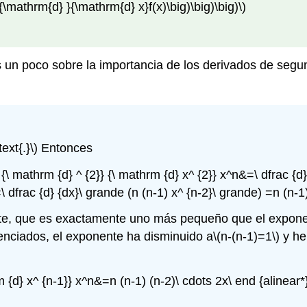
{\mathrm{d} }{\mathrm{d} x}f(x)\big)\big)\big)\)
s un poco sobre la importancia de los derivados de se
text{.}\)
Entonces
c {\ mathrm {d} ^ {2}} {\ mathrm {d} x^ {2}} x^n&=\ dfrac {d
 dfrac {d} {dx}\ grande (n (n-1) x^ {n-2}\ grande) =n (n-1) 
e, que es exactamente uno más pequeño que el exponent
enciados, el exponente ha disminuido a
\(n-(n-1)=1\)
y he
rm {d} x^ {n-1}} x^n&=n (n-1) (n-2)\ cdots 2x\ end {alinear*