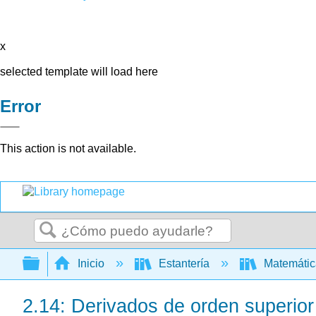
x
selected template will load here
Error
This action is not available.
Buscar
Expandir/contraer jerarquía global
Inicio
Estantería
Matemáti
2.14: Derivados de orden superior