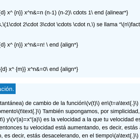
 {d} x^ {n}} x^n&=n (n-1) (n-2)\ cdots 1\ end {alinear*}
,
\(1\cdot 2\cdot 3\cdot \cdots \cdot n,\)
se llama “
\(n\)
fac
{d} x^ {n}} x^n&=n! \ end {align*}
 {d} x^ {m}} x^n&=0\ end {align*}
ación.
stantánea) de cambio de la función
\(v(t)\)
en
\(t=a\text{.}\)
omento
\(t\text{.}\)
También supongamos, por simplicidad, 
t\)
y
\(v'(a)=x''(a)\)
es la velocidad a la que tu velocidad 
entonces tu velocidad está aumentando, es decir, estás 
 es decir, estás desacelerando, en el tiempo
\(a\text{.}\)