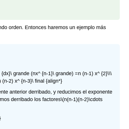
gundo orden. Entonces haremos un ejemplo más
} {dx}\ grande (nx^ {n-1}\ grande) =n (n-1) x^ {2}\\\
(n-2) x^ {n-3}\ final {align*}
e anterior derribado, y reducimos el exponente
mos derribado los factores
\(n(n-1)(n-2)\cdots
}