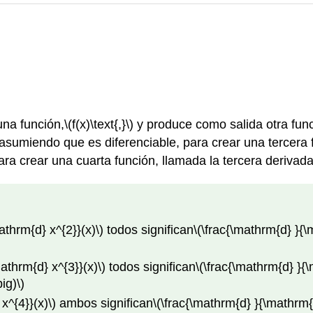
una función,
\(f(x)\text{,}\)
y produce como salida otra func
asumiendo que es diferenciable, para crear una tercera 
ra crear una cuarta función, llamada la tercera derivad
athrm{d} x^{2}}(x)\)
todos significan
\(\frac{\mathrm{d} }{
athrm{d} x^{3}}(x)\)
todos significan
\(\frac{\mathrm{d} }{
ig)\)
x^{4}}(x)\)
ambos significan
\(\frac{\mathrm{d} }{\mathrm{