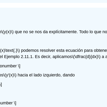
n
\(y(x)\)
que no se nos da explícitamente. Todo lo que n
'(x)\text{.}\)
podemos resolver esta ecuación para obtener
el Ejemplo 2.11.1. Es decir, aplicamos
\(\dfrac{d}{dx}\)
a a
\nonumber \]
os
\(y'(x)\)
hacia el lado izquierdo, dando
\]
number \]