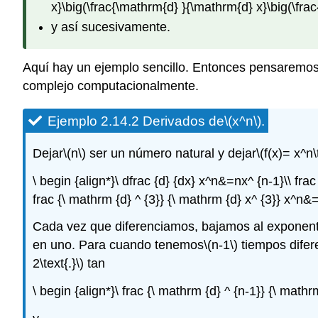
x}\big(\frac{\mathrm{d} }{\mathrm{d} x}\big(\frac
y así sucesivamente.
Aquí hay un ejemplo sencillo. Entonces pensaremo
complejo computacionalmente.
Ejemplo 2.14.2 Derivados de
\(x^n\)
.
Dejar
\(n\)
ser un número natural y dejar
\(f(x)= x^n\
\ begin {align*}\ dfrac {d} {dx} x^n&=nx^ {n-1}\\ fra
frac {\ mathrm {d} ^ {3}} {\ mathrm {d} x^ {3}} x^n&=\
Cada vez que diferenciamos, bajamos al exponent
en uno. Para cuando tenemos
\(n-1\)
tiempos difer
2\text{.}\)
tan
\ begin {align*}\ frac {\ mathrm {d} ^ {n-1}} {\ math