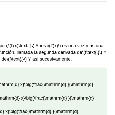
ión,
\(f'(x)\text{.}\)
Ahora
\(f'(x)\)
es una vez más una
función, llamada la segunda derivada de
\(f\text{.}\)
Y
a de
\(f\text{.}\)
Y así sucesivamente.
\mathrm{d} x}\big(\frac{\mathrm{d} }{\mathrm{d}
\mathrm{d} x}\big(\frac{\mathrm{d} }{\mathrm{d}
d} x}\big(\frac{\mathrm{d} }{\mathrm{d}