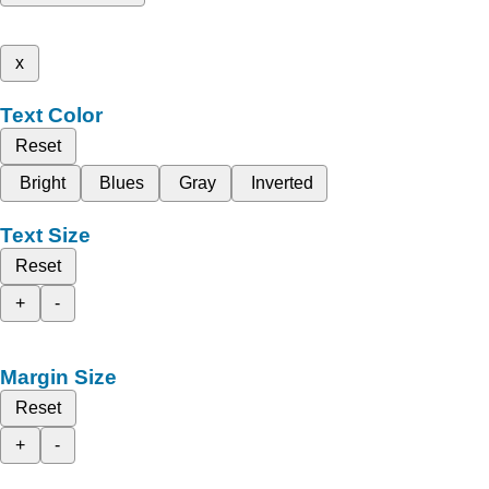
x
Text Color
Reset
Bright
Blues
Gray
Inverted
Text Size
Reset
+
-
Margin Size
Reset
+
-