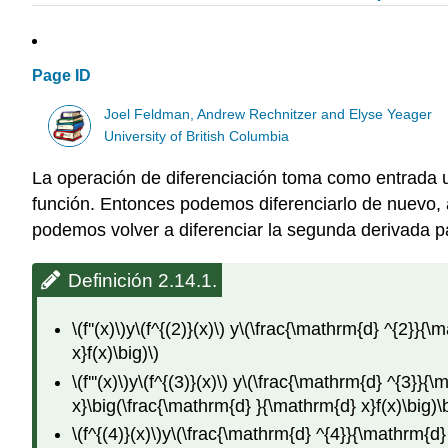
Page ID
Joel Feldman, Andrew Rechnitzer and Elyse Yeager
University of British Columbia
La operación de diferenciación toma como entrada 
función. Entonces podemos diferenciarlo de nuevo, 
podemos volver a diferenciar la segunda derivada pa
Definición 2.14.1.
\(f''(x)\)
y
\(f^{(2)}(x)\)
y
\(\frac{\mathrm{d} ^{2}}{\m
x}f(x)\big)\)
\(f'''(x)\)
y
\(f^{(3)}(x)\)
y
\(\frac{\mathrm{d} ^{3}}{\m
x}\big(\frac{\mathrm{d} }{\mathrm{d} x}f(x)\big)\b
\(f^{(4)}(x)\)
y
\(\frac{\mathrm{d} ^{4}}{\mathrm{d} 