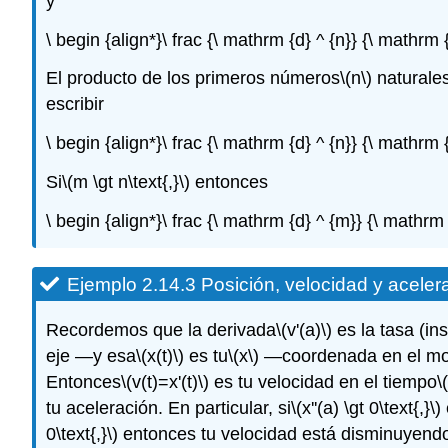
y
\ begin {align*}\ frac {\ mathrm {d} ^ {n}} {\ mathrm
El producto de los primeros números
\(n\)
naturales
escribir
\ begin {align*}\ frac {\ mathrm {d} ^ {n}} {\ mathrm 
Si
\(m \gt n\text{,}\)
entonces
\ begin {align*}\ frac {\ mathrm {d} ^ {m}} {\ mathrm
Ejemplo 2.14.3 Posición, velocidad y aceler
Recordemos que la derivada
\(v'(a)\)
es la tasa (in
eje —y esa
\(x(t)\)
es tu
\(x\)
—coordenada en el m
Entonces
\(v(t)=x'(t)\)
es tu velocidad en el tiempo
\(
tu aceleración. En particular, si
\(x''(a) \gt 0\text{,}\)
0\text{,}\)
entonces tu velocidad está disminuyendo,