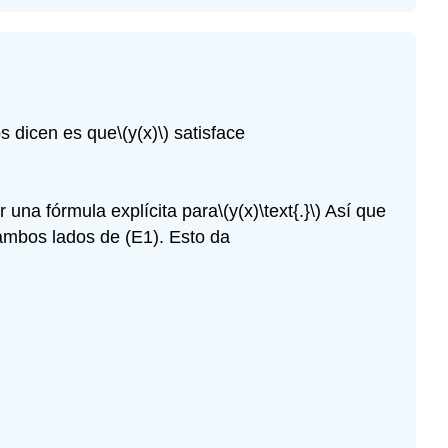
os dicen es que
\(y(x)\)
satisface
 una fórmula explícita para
\(y(x)\text{.}\)
Así que
mbos lados de (E1). Esto da