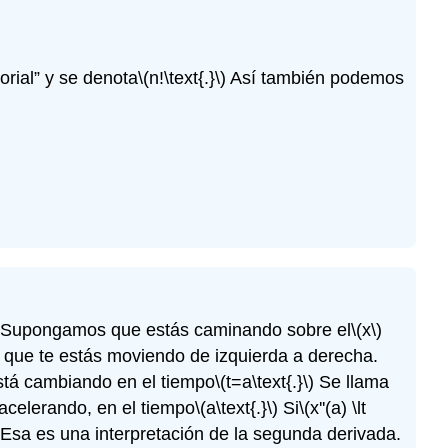
torial” y se denota
\(n!\text{.}\)
Así también podemos
Supongamos que estás caminando sobre el
\(x\)
que te estás moviendo de izquierda a derecha.
está cambiando en el tiempo
\(t=a\text{.}\)
Se llama
acelerando, en el tiempo
\(a\text{.}\)
Si
\(x''(a) \lt
Esa es una interpretación de la segunda derivada.