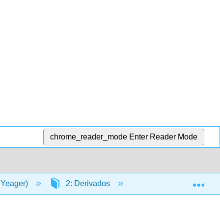
chrome_reader_mode
Enter Reader Mode
Exp
y Yeager)
2: Derivados
2.14: Derivados de o