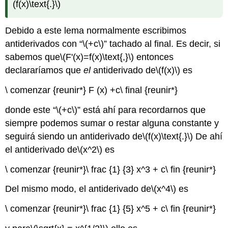
(f(x)\text{.}\)
Debido a este lema normalmente escribimos
antiderivados con “
\(+c\)
” tachado al final. Es decir, si
sabemos que
\(F'(x)=f(x)\text{,}\)
entonces
declararíamos que
el
antiderivado de
\(f(x)\)
es
\ comenzar {reunir*} F (x) +c\ final {reunir*}
donde este “
\(+c\)
” está ahí para recordarnos que
siempre podemos sumar o restar alguna constante y
seguirá siendo un antiderivado de
\(f(x)\text{.}\)
De ahí
el antiderivado de
\(x^2\)
es
\ comenzar {reunir*}\ frac {1} {3} x^3 + c\ fin {reunir*}
Del mismo modo, el antiderivado de
\(x^4\)
es
\ comenzar {reunir*}\ frac {1} {5} x^5 + c\ fin {reunir*}