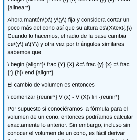
{alinear*}
Ahora mantén
\(x\)
y
\(y\)
fija y considera cortar un
poco más del cono así que su altura es
\(X\text{.}\)
Cuando lo hacemos, el radio de la base cambia
de
\(y\)
a
\(Y\)
y otra vez por triángulos similares
sabemos que
\ begin {align*}\ frac {Y} {X} &=\ frac {y} {x} =\ frac
{r} {h}\ end {align*}
El cambio de volumen es entonces
\ comenzar {reunir*} V (x) - V (X)\ fin {reunir*}
Por supuesto si conociéramos la fórmula para el
volumen de un cono, entonces podríamos calcular
exactamente lo anterior. Sin embargo, incluso sin
conocer el volumen de un cono, es fácil derivar