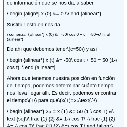
de información que se nos da, a saber
\ begin {align*} x (0) &= 0.\\\ end {alinear*}
Sustituir esto en nos da
\ comenzar {alinear*} x (0) &= -50\ cos 0 + c = -50+c\ final
{alinear*}
De ahí que debemos tener
\(c=50\)
y así
\ begin {alinear*} x (t) &= -50\ cos t + 50 = 50 (1-\
cos t). \ end {alinear*}
Ahora que tenemos nuestra posición en función
del tiempo, podemos determinar cuánto tiempo
nos lleva llegar allí. Es decir, podemos encontrar
el tiempo
\(T\)
para que
\(x(T)=25\text{.}\)
\ begin {alinear*} 25 = x (T) &= 50 (1-\ cos T) &\
text {so}\\\ frac {1} {2} &= 1-\ cos T\ -\ frac {1} {2}
&= -\ cos T\\ frac {1} {2} &=\ cos T.\ end {align*}