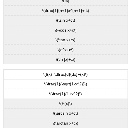
\(c\)
\(\frac{1}{n+1}x^{n+1}+c\)
\(\sin x+c\)
\(-\cos x+c\)
\(\tan x+c\)
\(e^x+c\)
\(\ln |x|+c\)
\(f(x)=\dfrac{d}{dx}F(x)\)
\(\frac{1}{\sqrt{1-x^2}}\)
\(\frac{1}{1+x^2}\)
\(F(x)\)
\(\arcsin x+c\)
\(\arctan x+c\)