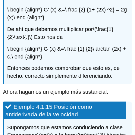
\ begin {align*} G' (x) &=\ frac {2} {1+ (2x) ^2} = 2g
(x)\ end {align*}
De ahí que debemos multiplicar por
\(\frac{1}
{2}\text{.}\)
Esto nos da
\ begin {align*} G (x) &=\ frac {1} {2}\ arctan (2x) +
c.\ end {align*}
Entonces podemos comprobar que esto es, de
hecho, correcto simplemente diferenciando.
Ahora hagamos un ejemplo más sustancial.
Ejemplo 4.1.15 Posición como
antiderivada de la velocidad.
Supongamos que estamos conduciendo a clase.