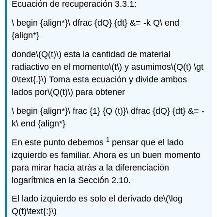
Ecuación de recuperación 3.3.1:
\ begin {align*}\ dfrac {dQ} {dt} &= -k Q\ end
{align*}
donde
\(Q(t)\)
esta la cantidad de material
radiactivo en el momento
\(t\)
y asumimos
\(Q(t) \gt
0\text{.}\)
Toma esta ecuación y divide ambos
lados por
\(Q(t)\)
para obtener
\ begin {align*}\ frac {1} {Q (t)}\ dfrac {dQ} {dt} &= -
k\ end {align*}
1
En este punto debemos
pensar que el lado
izquierdo es familiar. Ahora es un buen momento
para mirar hacia atrás a la diferenciación
logarítmica en la Sección 2.10.
El lado izquierdo es solo el derivado de
\(\log
Q(t)\text{:}\)