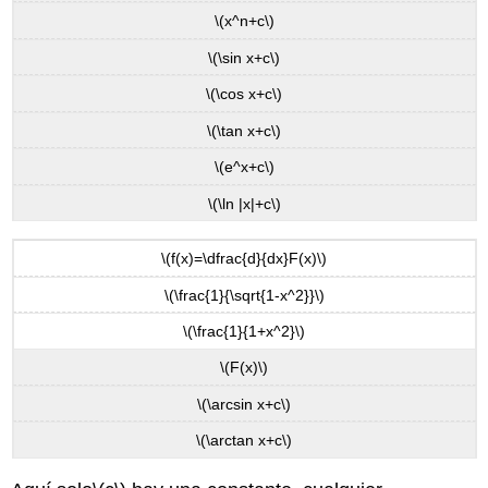
\(x^n+c\)
\(\sin x+c\)
\(\cos x+c\)
\(\tan x+c\)
\(e^x+c\)
\(\ln |x|+c\)
\(f(x)=\dfrac{d}{dx}F(x)\)
\(\frac{1}{\sqrt{1-x^2}}\)
\(\frac{1}{1+x^2}\)
\(F(x)\)
\(\arcsin x+c\)
\(\arctan x+c\)