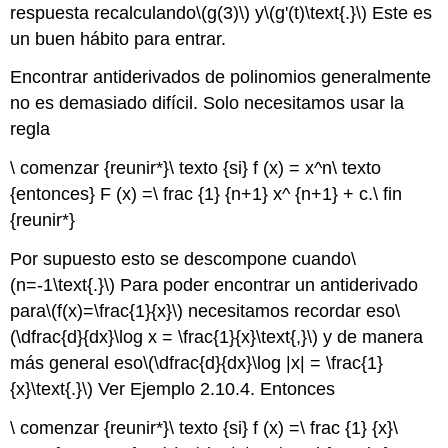
respuesta recalculando
\(g(3)\)
y
\(g'(t)\text{.}\)
Este es
un buen hábito para entrar.
Encontrar antiderivados de polinomios generalmente
no es demasiado difícil. Solo necesitamos usar la
regla
\ comenzar {reunir*}\ texto {si} f (x) = x^n\ texto
{entonces} F (x) =\ frac {1} {n+1} x^ {n+1} + c.\ fin
{reunir*}
Por supuesto esto se descompone cuando
\
(n=-1\text{.}\)
Para poder encontrar un antiderivado
para
\(f(x)=\frac{1}{x}\)
necesitamos recordar eso
\
(\dfrac{d}{dx}\log x = \frac{1}{x}\text{,}\)
y de manera
más general eso
\(\dfrac{d}{dx}\log |x| = \frac{1}
{x}\text{.}\)
Ver Ejemplo 2.10.4. Entonces
\ comenzar {reunir*}\ texto {si} f (x) =\ frac {1} {x}\