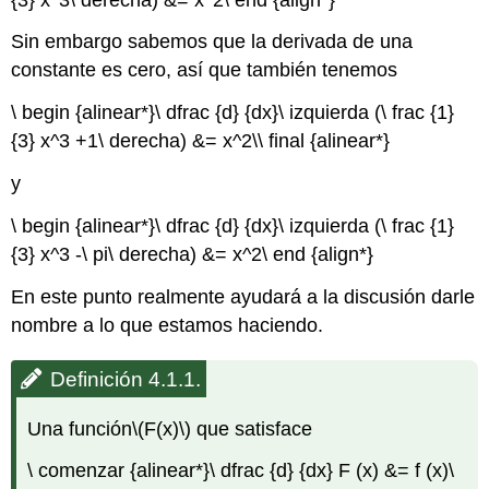
Sin embargo sabemos que la derivada de una
constante es cero, así que también tenemos
\ begin {alinear*}\ dfrac {d} {dx}\ izquierda (\ frac {1}
{3} x^3 +1\ derecha) &= x^2\\ final {alinear*}
y
\ begin {alinear*}\ dfrac {d} {dx}\ izquierda (\ frac {1}
{3} x^3 -\ pi\ derecha) &= x^2\ end {align*}
En este punto realmente ayudará a la discusión darle
nombre a lo que estamos haciendo.
Definición 4.1.1.
Una función
\(F(x)\)
que satisface
\ comenzar {alinear*}\ dfrac {d} {dx} F (x) &= f (x)\