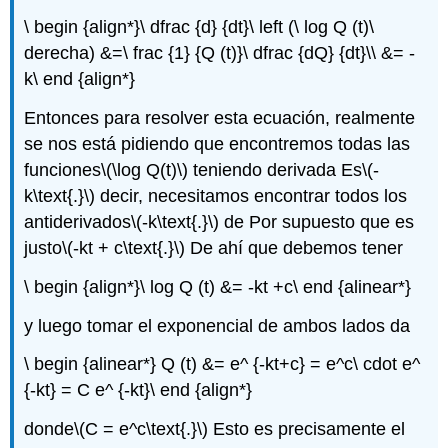
\ begin {align*}\ dfrac {d} {dt}\ left (\ log Q (t)\
derecha) &=\ frac {1} {Q (t)}\ dfrac {dQ} {dt}\\ &= -
k\ end {align*}
Entonces para resolver esta ecuación, realmente
se nos está pidiendo que encontremos todas las
funciones
\(\log Q(t)\)
teniendo derivada Es
\(-
k\text{.}\)
decir, necesitamos encontrar todos los
antiderivados
\(-k\text{.}\)
de Por supuesto que es
justo
\(-kt + c\text{.}\)
De ahí que debemos tener
\ begin {align*}\ log Q (t) &= -kt +c\ end {alinear*}
y luego tomar el exponencial de ambos lados da
\ begin {alinear*} Q (t) &= e^ {-kt+c} = e^c\ cdot e^
{-kt} = C e^ {-kt}\ end {align*}
donde
\(C = e^c\text{.}\)
Esto es precisamente el