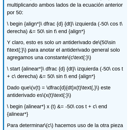
multiplicando ambos lados de la ecuación anterior
por 50:
\ begin {align*}\ dfrac {d} {dt}\ izquierda (-50\ cos t\
derecha) &= 50\ sin t\ end {align*}
Y claro, esto es solo
un
antiderivado de
\(50\sin
t\text{;}\)
para anotar el antiderivado general solo
agregamos una constante
\(c\text{:}\)
\ start {alinear*}\ dfrac {d} {dt}\ izquierda (-50\ cos t
+ c\ derecha) &= 50\ sin t\ end {align*}
Dado que
\(v(t) = \dfrac{d}{dt}x(t)\text{,}\)
este
antiderivado es
\(x(t)\text{:}\)
\ begin {alinear*} x (t) &= -50\ cos t + c\ end
{alinear*}
Para determinar
\(c\)
hacemos uso de la otra pieza