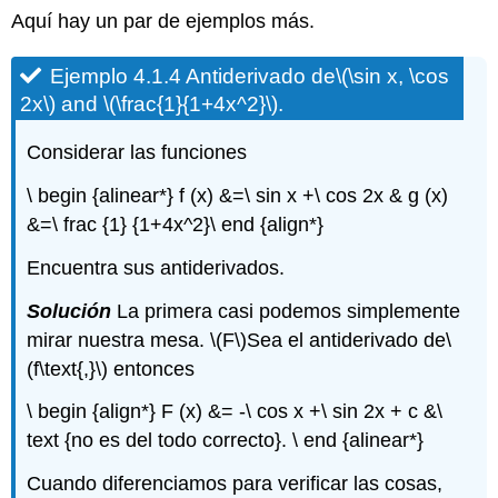
Aquí hay un par de ejemplos más.
Ejemplo 4.1.4 Antiderivado de
\(\sin x, \cos
2x\)
and
\(\frac{1}{1+4x^2}\)
.
Considerar las funciones
\ begin {alinear*} f (x) &=\ sin x +\ cos 2x & g (x)
&=\ frac {1} {1+4x^2}\ end {align*}
Encuentra sus antiderivados.
Solución
La primera casi podemos simplemente
mirar nuestra mesa.
\(F\)
Sea el antiderivado de
\
(f\text{,}\)
entonces
\ begin {align*} F (x) &= -\ cos x +\ sin 2x + c &\
text {no es del todo correcto}. \ end {alinear*}
Cuando diferenciamos para verificar las cosas,