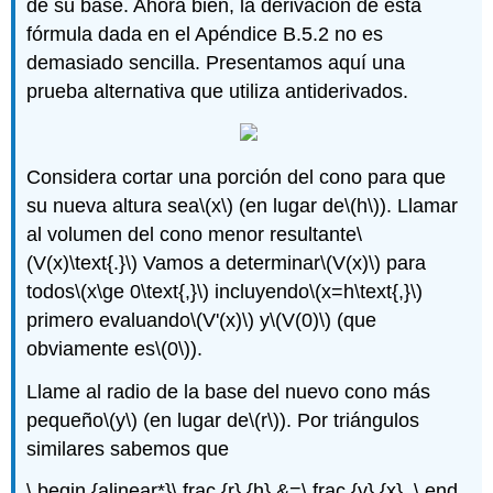
de su base. Ahora bien, la derivación de esta
fórmula dada en el Apéndice B.5.2 no es
demasiado sencilla. Presentamos aquí una
prueba alternativa que utiliza antiderivados.
Considera cortar una porción del cono para que
su nueva altura sea
\(x\)
(en lugar de
\(h\)
). Llamar
al volumen del cono menor resultante
\
(V(x)\text{.}\)
Vamos a determinar
\(V(x)\)
para
todos
\(x\ge 0\text{,}\)
incluyendo
\(x=h\text{,}\)
primero evaluando
\(V'(x)\)
y
\(V(0)\)
(que
obviamente es
\(0\)
).
Llame al radio de la base del nuevo cono más
pequeño
\(y\)
(en lugar de
\(r\)
). Por triángulos
similares sabemos que
\ begin {alinear*}\ frac {r} {h} &=\ frac {y} {x}. \ end