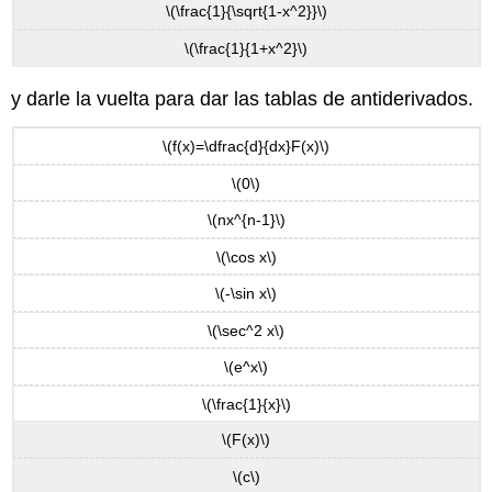
\(\frac{1}{\sqrt{1-x^2}}\)
\(\frac{1}{1+x^2}\)
y darle la vuelta para dar las tablas de antiderivados.
\(f(x)=\dfrac{d}{dx}F(x)\)
\(0\)
\(nx^{n-1}\)
\(\cos x\)
\(-\sin x\)
\(\sec^2 x\)
\(e^x\)
\(\frac{1}{x}\)
\(F(x)\)
\(c\)