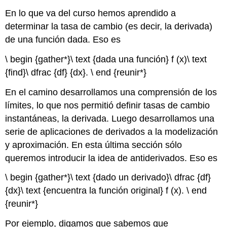
En lo que va del curso hemos aprendido a
determinar la tasa de cambio (es decir, la derivada)
de una función dada. Eso es
\ begin {gather*}\ text {dada una función} f (x)\ text
{find}\ dfrac {df} {dx}. \ end {reunir*}
En el camino desarrollamos una comprensión de los
límites, lo que nos permitió definir tasas de cambio
instantáneas, la derivada. Luego desarrollamos una
serie de aplicaciones de derivados a la modelización
y aproximación. En esta última sección sólo
queremos introducir la idea de antiderivados. Eso es
\ begin {gather*}\ text {dado un derivado}\ dfrac {df}
{dx}\ text {encuentra la función original} f (x). \ end
{reunir*}
Por ejemplo, digamos que sabemos que