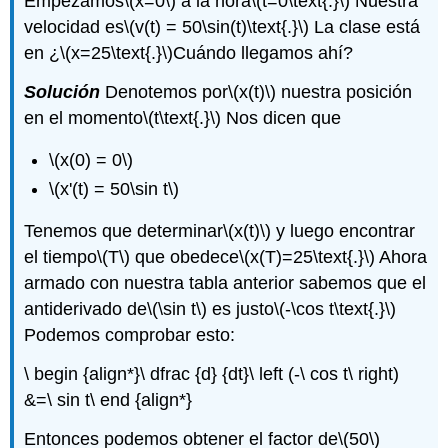
Empezamos
\(x=0\)
a la hora
\(t=0\text{.}\)
Nuestra
velocidad es
\(v(t) = 50\sin(t)\text{.}\)
La clase está
en ¿
\(x=25\text{.}\)
Cuándo llegamos ahí?
Solución
Denotemos por
\(x(t)\)
nuestra posición
en el momento
\(t\text{.}\)
Nos dicen que
\(x(0) = 0\)
\(x'(t) = 50\sin t\)
Tenemos que determinar
\(x(t)\)
y luego encontrar
el tiempo
\(T\)
que obedece
\(x(T)=25\text{.}\)
Ahora
armado con nuestra tabla anterior sabemos que el
antiderivado de
\(\sin t\)
es justo
\(-\cos t\text{.}\)
Podemos comprobar esto:
\ begin {align*}\ dfrac {d} {dt}\ left (-\ cos t\ right)
&=\ sin t\ end {align*}
Entonces podemos obtener el factor de
\(50\)