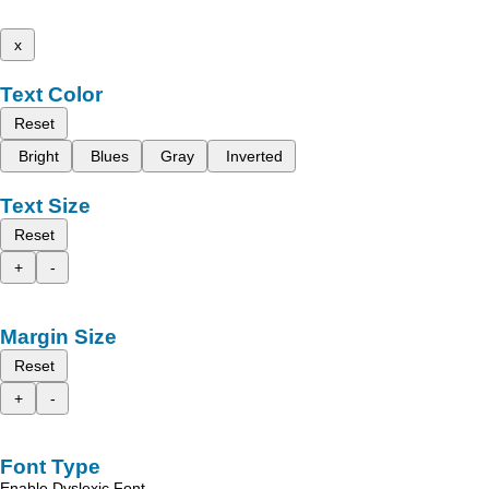
x
Text Color
Reset
Bright
Blues
Gray
Inverted
Text Size
Reset
+
-
Margin Size
Reset
+
-
Font Type
Enable Dyslexic Font