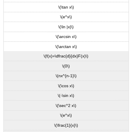
\(\tan x\)
\(e^x\)
\(\ln |x|\)
\(\arcsin x\)
\(\arctan x\)
\(f(x)=\dfrac{d}{dx}F(x)\)
\(0\)
\(nx^{n-1}\)
\(\cos x\)
\(-\sin x\)
\(\sec^2 x\)
\(e^x\)
\(\frac{1}{x}\)