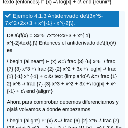
texto {entonces} F (x) =\ log|x| + c\ end {reunir*}
Ejemplo 4.1.3 Antiderivado de
\(3x^5-
7x^2+2x+3 + x^{-1} - x^{-2}\)
.
Deja
\(f(x) = 3x^5-7x^2+2x+3 + x^{-1} -
x^{-2}\text{.}\)
Entonces el antiderivado de
\(f(x)\)
es
\ begin {alinear*} F (x) &=\ frac {3} {6} x^6 -\ frac
{7} {3} x^3 +\ frac {2} {2} x^2 + 3x +\ log|x| -\ frac
{1} {-1} x^ {-1} + c &\ text {limpiarlo}\\ &=\ frac {1}
2} x^6 -\ frac {7} {3} x^3 + x^2 + 3x +\ log|x| + x^
{-1} + c\ end {align*}
Ahora para comprobar debemos diferenciarnos y
ojalá volvamos a donde empezamos
\ begin {align*} F' (x) &=\ frac {6} {2} x^5 -\ frac {7}