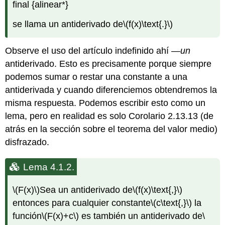
final {alinear*}
se llama un antiderivado de
\(f(x)\text{.}\)
Observe el uso del artículo indefinido ahí
—un
antiderivado. Esto es precisamente porque siempre
podemos sumar o restar una constante a una
antiderivada y cuando diferenciemos obtendremos la
misma respuesta. Podemos escribir esto como un
lema, pero en realidad es solo Corolario 2.13.13 (de
atrás en la sección sobre el teorema del valor medio)
disfrazado.
Lema 4.1.2.
\(F(x)\)
Sea un antiderivado de
\(f(x)\text{,}\)
entonces para cualquier constante
\(c\text{,}\)
la
función
\(F(x)+c\)
es también un antiderivado de
\