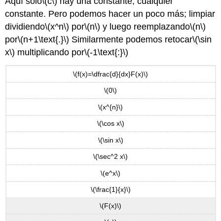
Aquí solo
\(c\)
hay una constante, cualquier
constante. Pero podemos hacer un poco más; limpiar
dividiendo
\(x^n\)
por
\(n\)
y luego reemplazando
\(n\)
por
\(n+1\text{.}\)
Similarmente podemos retocar
\(\sin
x\)
multiplicando por
\(-1\text{:}\)
\(f(x)=\dfrac{d}{dx}F(x)\)
\(0\)
\(x^{n}\)
\(\cos x\)
\(\sin x\)
\(\sec^2 x\)
\(e^x\)
\(\frac{1}{x}\)
\(F(x)\)