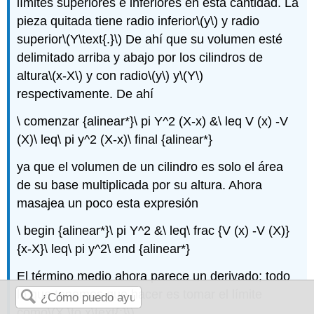
límites superiores e inferiores en esta cantidad. La
pieza quitada tiene radio inferior
\(y\)
y radio
superior
\(Y\text{.}\)
De ahí que su volumen esté
delimitado arriba y abajo por los cilindros de
altura
\(x-X\)
y con radio
\(y\)
y
\(Y\)
respectivamente. De ahí
\ comenzar {alinear*}\ pi Y^2 (X-x) &\ leq V (x) -V
(X)\ leq\ pi y^2 (X-x)\ final {alinear*}
ya que el volumen de un cilindro es solo el área
de su base multiplicada por su altura. Ahora
masajea un poco esta expresión
\ begin {alinear*}\ pi Y^2 &\ leq\ frac {V (x) -V (X)}
{x-X}\ leq\ pi y^2\ end {alinear*}
El término medio ahora parece un derivado; todo
lo que tenemos que hacer es tomar el límite
como
\(X \to x\text{:}\)