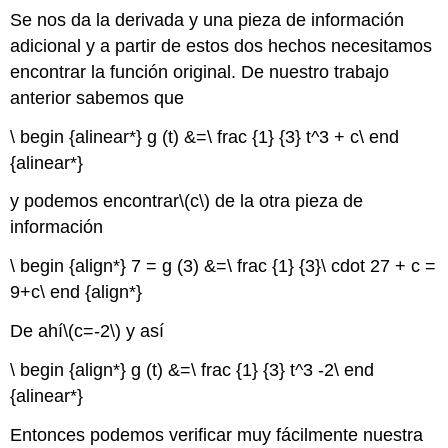
Se nos da la derivada y una pieza de información
adicional y a partir de estos dos hechos necesitamos
encontrar la función original. De nuestro trabajo
anterior sabemos que
\ begin {alinear*} g (t) &=\ frac {1} {3} t^3 + c\ end
{alinear*}
y podemos encontrar
\(c\)
de la otra pieza de
información
\ begin {align*} 7 = g (3) &=\ frac {1} {3}\ cdot 27 + c =
9+c\ end {align*}
De ahí
\(c=-2\)
y así
\ begin {align*} g (t) &=\ frac {1} {3} t^3 -2\ end
{alinear*}
Entonces podemos verificar muy fácilmente nuestra