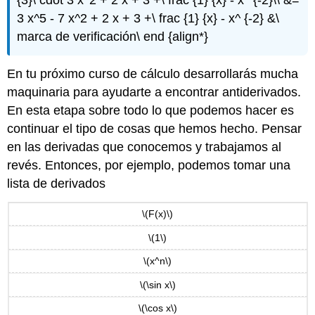
{3}\ cdot 3 x^2 + 2 x + 3 +\ frac {1} {x} - x^ {-2}\\ &=
3 x^5 - 7 x^2 + 2 x + 3 +\ frac {1} {x} - x^ {-2} &\
marca de verificación\ end {align*}
En tu próximo curso de cálculo desarrollarás mucha
maquinaria para ayudarte a encontrar antiderivados.
En esta etapa sobre todo lo que podemos hacer es
continuar el tipo de cosas que hemos hecho. Pensar
en las derivadas que conocemos y trabajamos al
revés. Entonces, por ejemplo, podemos tomar una
lista de derivados
\(F(x)\)
\(1\)
\(x^n\)
\(\sin x\)
\(\cos x\)