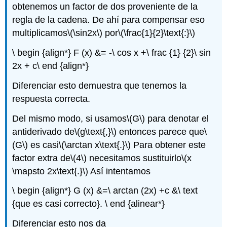
obtenemos un factor de dos proveniente de la
regla de la cadena. De ahí para compensar eso
multiplicamos
\(\sin2x\)
por
\(\frac{1}{2}\text{:}\)
\ begin {align*} F (x) &= -\ cos x +\ frac {1} {2}\ sin
2x + c\ end {align*}
Diferenciar esto demuestra que tenemos la
respuesta correcta.
Del mismo modo, si usamos
\(G\)
para denotar el
antiderivado de
\(g\text{,}\)
entonces parece que
\
(G\)
es casi
\(\arctan x\text{.}\)
Para obtener este
factor extra de
\(4\)
necesitamos sustituirlo
\(x
\mapsto 2x\text{.}\)
Así intentamos
\ begin {align*} G (x) &=\ arctan (2x) +c &\ text
{que es casi correcto}. \ end {alinear*}
Diferenciar esto nos da