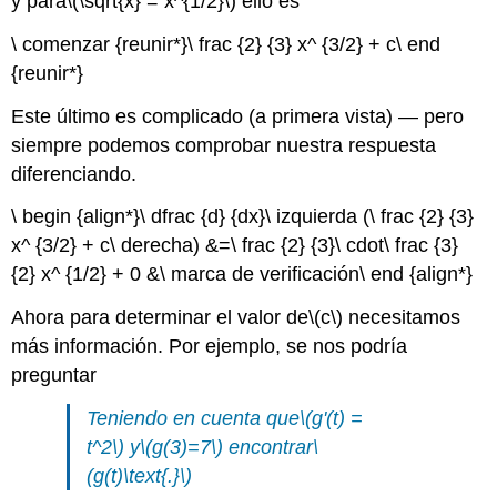
y para
\(\sqrt{x} = x^{1/2}\)
ello es
\ comenzar {reunir*}\ frac {2} {3} x^ {3/2} + c\ end
{reunir*}
Este último es complicado (a primera vista) — pero
siempre podemos comprobar nuestra respuesta
diferenciando.
\ begin {align*}\ dfrac {d} {dx}\ izquierda (\ frac {2} {3}
x^ {3/2} + c\ derecha) &=\ frac {2} {3}\ cdot\ frac {3}
{2} x^ {1/2} + 0 &\ marca de verificación\ end {align*}
Ahora para determinar el valor de
\(c\)
necesitamos
más información. Por ejemplo, se nos podría
preguntar
Teniendo en cuenta que
\(g'(t) =
t^2\)
y
\(g(3)=7\)
encontrar
\
(g(t)\text{.}\)