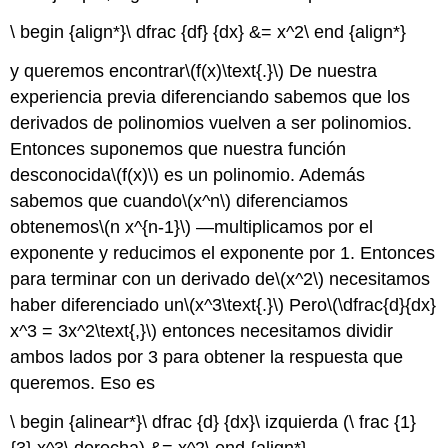
\ begin {align*}\ dfrac {df} {dx} &= x^2\ end {align*}
y queremos encontrar
\(f(x)\text{.}\)
De nuestra
experiencia previa diferenciando sabemos que los
derivados de polinomios vuelven a ser polinomios.
Entonces suponemos que nuestra función
desconocida
\(f(x)\)
es un polinomio. Además
sabemos que cuando
\(x^n\)
diferenciamos
obtenemos
\(n x^{n-1}\)
—multiplicamos por el
exponente y reducimos el exponente por 1. Entonces
para terminar con un derivado de
\(x^2\)
necesitamos
haber diferenciado un
\(x^3\text{.}\)
Pero
\(\dfrac{d}{dx}
x^3 = 3x^2\text{,}\)
entonces necesitamos dividir
ambos lados por 3 para obtener la respuesta que
queremos. Eso es
\ begin {alinear*}\ dfrac {d} {dx}\ izquierda (\ frac {1}
{3} x^3\ derecha) &= x^2\ end {align*}