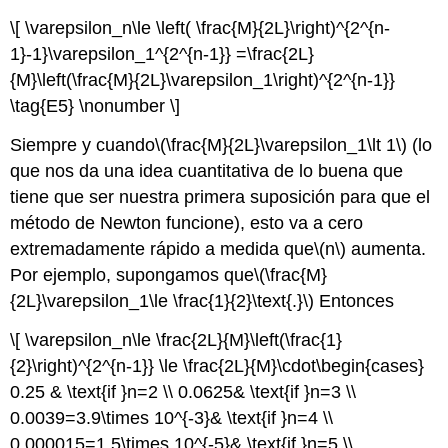
\[ \varepsilon_n\le \left( \frac{M}{2L}\right)^{2^{n-
1}-1}\varepsilon_1^{2^{n-1}} =\frac{2L}
{M}\left(\frac{M}{2L}\varepsilon_1\right)^{2^{n-1}}
\tag{E5} \nonumber \]
Siempre y cuando
\(\frac{M}{2L}\varepsilon_1\lt 1\)
(lo
que nos da una idea cuantitativa de lo buena que
tiene que ser nuestra primera suposición para que el
método de Newton funcione), esto va a cero
extremadamente rápido a medida que
\(n\)
aumenta.
Por ejemplo, supongamos que
\(\frac{M}
{2L}\varepsilon_1\le \frac{1}{2}\text{.}\)
Entonces
\[ \varepsilon_n\le \frac{2L}{M}\left(\frac{1}
{2}\right)^{2^{n-1}} \le \frac{2L}{M}\cdot\begin{cases}
0.25 & \text{if }n=2 \\ 0.0625& \text{if }n=3 \\
0.0039=3.9\times 10^{-3}& \text{if }n=4 \\
0.000015=1.5\times 10^{-5}& \text{if }n=5 \\