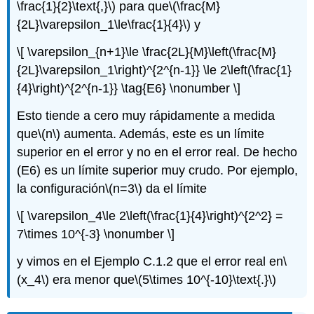
\frac{1}{2}\text{,}\)
para que
\(\frac{M}
{2L}\varepsilon_1\le\frac{1}{4}\)
y
\[ \varepsilon_{n+1}\le \frac{2L}{M}\left(\frac{M}
{2L}\varepsilon_1\right)^{2^{n-1}} \le 2\left(\frac{1}
{4}\right)^{2^{n-1}} \tag{E6} \nonumber \]
Esto tiende a cero muy rápidamente a medida
que
\(n\)
aumenta. Además, este es un límite
superior en el error y no en el error real. De hecho
(E6) es un límite superior muy crudo. Por ejemplo,
la configuración
\(n=3\)
da el límite
\[ \varepsilon_4\le 2\left(\frac{1}{4}\right)^{2^2} =
7\times 10^{-3} \nonumber \]
y vimos en el Ejemplo C.1.2 que el error real en
\
(x_4\)
era menor que
\(5\times 10^{-10}\text{.}\)