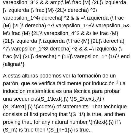
varepsilon_3^2 & & amp;\ le\ frac {M} {2L}\ izquierda
[\ izquierda (\ frac {M} {2L}\ derecha) ^3\
varepsilon_1^4\ derecha] ^2 & & =\ izquierda (\ frac
{M} {2L}\ derecha) ^7\ varepsilon_1^8\\ varepsilon_5&
le\\ frac {M} {2L}\ varepsilon_4^2 & &\ le\ frac {M}
{2L}\ izquierda [\ izquierda (\ frac {M} {2L}\ derecha)
^7\ varepsilon_1^8\ derecha] ^2 & & =\ izquierda (\
frac {M} {2L}\ derecha) ^ {15}\ varepsilon_1^ {16}\ end
{alignat*}
A estas alturas podemos ver la formación de un
1
patrón, que se verifica fácilmente por inducción
La
inducción matemática es una técnica para probar
una secuencia
\(S_1\text{,}\)
\(S_2\text{,}\)
\
(S_3\text{,}\)
\(\cdots\)
of statements. That technique
consists of first proving that
\(S_1\)
is true, and then
proving that, for any natural number
\(n\text{,}\)
if
\
(S_n\)
is true then
\(S_{n+1}\)
is true.
.