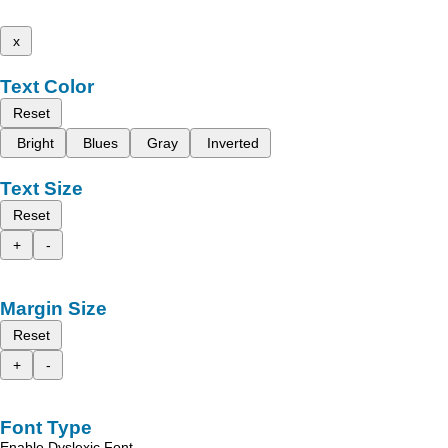
x
Text Color
Reset
Bright
Blues
Gray
Inverted
Text Size
Reset
+
-
Margin Size
Reset
+
-
Font Type
Enable Dyslexic Font