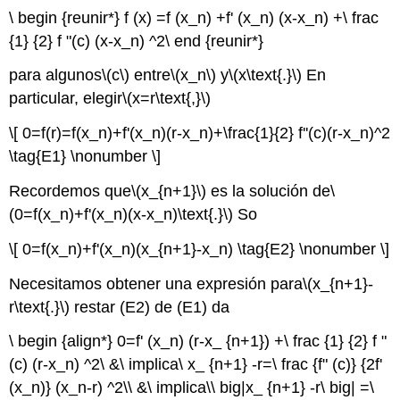
\ begin {reunir*} f (x) =f (x_n) +f' (x_n) (x-x_n) +\ frac
{1} {2} f "(c) (x-x_n) ^2\ end {reunir*}
para algunos
\(c\)
entre
\(x_n\)
y
\(x\text{.}\)
En
particular, elegir
\(x=r\text{,}\)
\[ 0=f(r)=f(x_n)+f'(x_n)(r-x_n)+\frac{1}{2} f''(c)(r-x_n)^2
\tag{E1} \nonumber \]
Recordemos que
\(x_{n+1}\)
es la solución de
\
(0=f(x_n)+f'(x_n)(x-x_n)\text{.}\)
So
\[ 0=f(x_n)+f'(x_n)(x_{n+1}-x_n) \tag{E2} \nonumber \]
Necesitamos obtener una expresión para
\(x_{n+1}-
r\text{.}\)
restar (E2) de (E1) da
\ begin {align*} 0=f' (x_n) (r-x_ {n+1}) +\ frac {1} {2} f "
(c) (r-x_n) ^2\ &\ implica\ x_ {n+1} -r=\ frac {f" (c)} {2f'
(x_n)} (x_n-r) ^2\\ &\ implica\\ big|x_ {n+1} -r\ big| =\