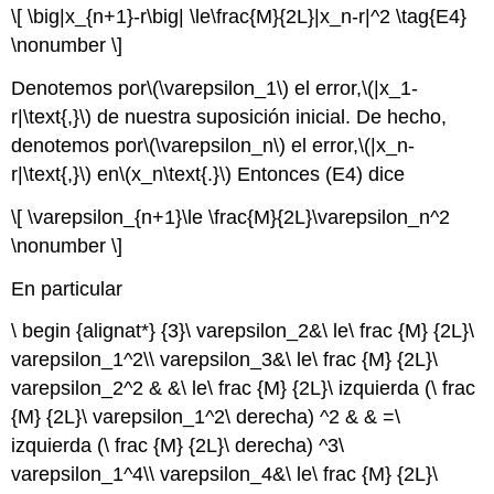
\[ \big|x_{n+1}-r\big| \le\frac{M}{2L}|x_n-r|^2 \tag{E4}
\nonumber \]
Denotemos por
\(\varepsilon_1\)
el error,
\(|x_1-
r|\text{,}\)
de nuestra suposición inicial. De hecho,
denotemos por
\(\varepsilon_n\)
el error,
\(|x_n-
r|\text{,}\)
en
\(x_n\text{.}\)
Entonces (E4) dice
\[ \varepsilon_{n+1}\le \frac{M}{2L}\varepsilon_n^2
\nonumber \]
En particular
\ begin {alignat*} {3}\ varepsilon_2&\ le\ frac {M} {2L}\
varepsilon_1^2\\ varepsilon_3&\ le\ frac {M} {2L}\
varepsilon_2^2 & &\ le\ frac {M} {2L}\ izquierda (\ frac
{M} {2L}\ varepsilon_1^2\ derecha) ^2 & & =\
izquierda (\ frac {M} {2L}\ derecha) ^3\
varepsilon_1^4\\ varepsilon_4&\ le\ frac {M} {2L}\