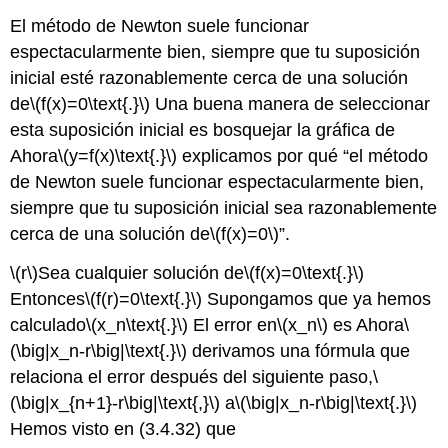
El método de Newton suele funcionar
espectacularmente bien, siempre que tu suposición
inicial esté razonablemente cerca de una solución
de
\(f(x)=0\text{.}\)
Una buena manera de seleccionar
esta suposición inicial es bosquejar la gráfica de
Ahora
\(y=f(x)\text{.}\)
explicamos por qué “el método
de Newton suele funcionar espectacularmente bien,
siempre que tu suposición inicial sea razonablemente
cerca de una solución de
\(f(x)=0\)
”.
\(r\)
Sea cualquier solución de
\(f(x)=0\text{.}\)
Entonces
\(f(r)=0\text{.}\)
Supongamos que ya hemos
calculado
\(x_n\text{.}\)
El error en
\(x_n\)
es Ahora
\
(\big|x_n-r\big|\text{.}\)
derivamos una fórmula que
relaciona el error después del siguiente paso,
\
(\big|x_{n+1}-r\big|\text{,}\)
a
\(\big|x_n-r\big|\text{.}\)
Hemos visto en (3.4.32) que