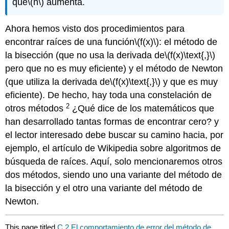
que
\(n\)
aumenta.
Ahora hemos visto dos procedimientos para
encontrar raíces de una función
\(f(x)\)
: el método de
la bisección (que no usa la derivada de
\(f(x)\text{,}\)
pero que no es muy eficiente) y el método de Newton
(que utiliza la derivada de
\(f(x)\text{,}\)
y que es muy
eficiente). De hecho, hay toda una constelación de
2
otros métodos
¿Qué dice de los matemáticos que
han desarrollado tantas formas de encontrar cero?
y
el lector interesado debe buscar su camino hacia, por
ejemplo, el artículo de Wikipedia sobre algoritmos de
búsqueda de raíces. Aquí, solo mencionaremos otros
dos métodos, siendo uno una variante del método de
la bisección y el otro una variante del método de
Newton.
This page titled
C.2 El comportamiento de error del método de