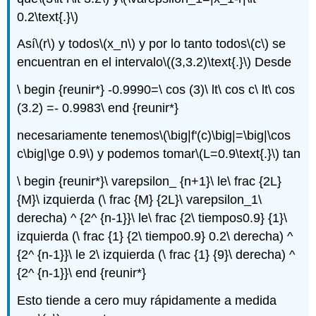
0.2\text{.}\)
Así
\(r\)
y todos
\(x_n\)
y por lo tanto todos
\(c\)
se
encuentran en el intervalo
\((3,3.2)\text{.}\)
Desde
\ begin {reunir*} -0.9990=\ cos (3)\ lt\ cos c\ lt\ cos
(3.2) =- 0.9983\ end {reunir*}
necesariamente tenemos
\(\big|f'(c)\big|=\big|\cos
c\big|\ge 0.9\)
y podemos tomar
\(L=0.9\text{.}\)
tan
\ begin {reunir*}\ varepsilon_ {n+1}\ le\ frac {2L}
{M}\ izquierda (\ frac {M} {2L}\ varepsilon_1\
derecha) ^ {2^ {n-1}}\ le\ frac {2\ tiempos0.9} {1}\
izquierda (\ frac {1} {2\ tiempo0.9} 0.2\ derecha) ^
{2^ {n-1}}\ le 2\ izquierda (\ frac {1} {9}\ derecha) ^
{2^ {n-1}}\ end {reunir*}
Esto tiende a cero muy rápidamente a medida