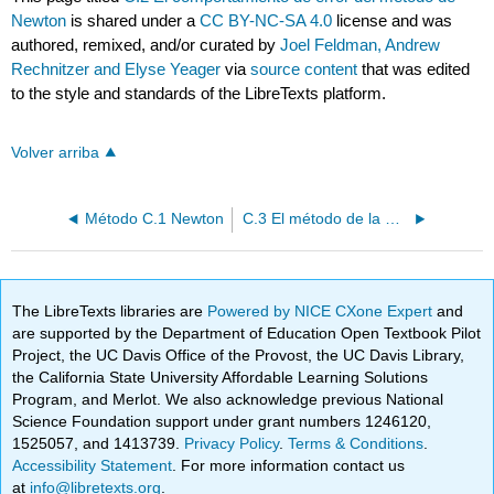
Newton
is shared under a
CC BY-NC-SA 4.0
license and was
authored, remixed, and/or curated by
Joel Feldman, Andrew
Rechnitzer and Elyse Yeager
via
source content
that was edited
to the style and standards of the LibreTexts platform.
Volver arriba
Método C.1 Newton
C.3 El método de la posición falsa (regular falsi)
The LibreTexts libraries are
Powered by NICE CXone Expert
and
are supported by the Department of Education Open Textbook Pilot
Project, the UC Davis Office of the Provost, the UC Davis Library,
the California State University Affordable Learning Solutions
Program, and Merlot. We also acknowledge previous National
Science Foundation support under grant numbers 1246120,
1525057, and 1413739.
Privacy Policy
.
Terms & Conditions
.
Accessibility Statement
. For more information contact us
at
info@libretexts.org
.