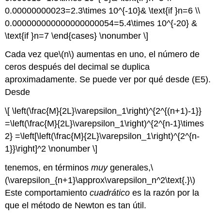
0.00000000023=2.3\times 10^{-10}& \text{if }n=6 \\
0.000000000000000000054=5.4\times 10^{-20} &
\text{if }n=7 \end{cases} \nonumber \]
Cada vez que
\(n\)
aumentas en uno, el número de
ceros después del decimal se duplica
aproximadamente. Se puede ver por qué desde (E5).
Desde
\[ \left(\frac{M}{2L}\varepsilon_1\right)^{2^{(n+1)-1}}
=\left(\frac{M}{2L}\varepsilon_1\right)^{2^{n-1}\times
2} =\left[\left(\frac{M}{2L}\varepsilon_1\right)^{2^{n-
1}}\right]^2 \nonumber \]
tenemos, en términos
muy
generales,
\
(\varepsilon_{n+1}\approx\varepsilon_n^2\text{.}\)
Este comportamiento
cuadrático
es la razón por la
que el método de Newton es tan útil.