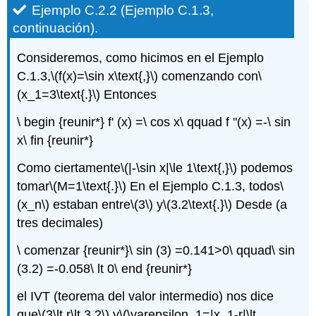
Ejemplo
C.2.2
(Ejemplo C.1.3,
continuación).
Consideremos, como hicimos en el Ejemplo
C.1.3,
\(f(x)=\sin x\text{,}\)
comenzando con
\
(x_1=3\text{.}\)
Entonces
\ begin {reunir*} f' (x) =\ cos x\ qquad f "(x) =-\ sin
x\ fin {reunir*}
Como ciertamente
\(|-\sin x|\le 1\text{,}\)
podemos
tomar
\(M=1\text{.}\)
En el Ejemplo C.1.3, todos
\
(x_n\)
estaban entre
\(3\)
y
\(3.2\text{.}\)
Desde (a
tres decimales)
\ comenzar {reunir*}\ sin (3) =0.141>0\ qquad\ sin
(3.2) =-0.058\ lt 0\ end {reunir*}
el IVT (teorema del valor intermedio) nos dice
que
\(3\lt r\lt 3.2\)
y
\(\varepsilon_1=|x_1-r|\lt