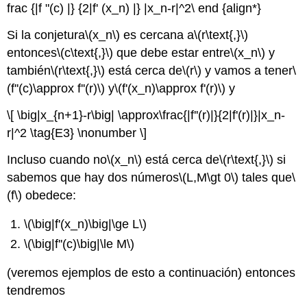
frac {|f "(c) |} {2|f' (x_n) |} |x_n-r|^2\ end {align*}
Si la conjetura
\(x_n\)
es cercana a
\(r\text{,}\)
entonces
\(c\text{,}\)
que debe estar entre
\(x_n\)
y
también
\(r\text{,}\)
está cerca de
\(r\)
y vamos a tener
\
(f''(c)\approx f''(r)\)
y
\(f'(x_n)\approx f'(r)\)
y
\[ \big|x_{n+1}-r\big| \approx\frac{|f''(r)|}{2|f'(r)|}|x_n-
r|^2 \tag{E3} \nonumber \]
Incluso cuando no
\(x_n\)
está cerca de
\(r\text{,}\)
si
sabemos que hay dos números
\(L,M\gt 0\)
tales que
\
(f\)
obedece:
\(\big|f'(x_n)\big|\ge L\)
\(\big|f''(c)\big|\le M\)
(veremos ejemplos de esto a continuación) entonces
tendremos