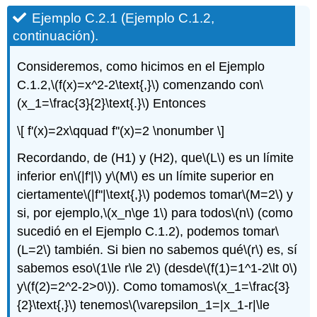
Ejemplo
C.2.1
(Ejemplo C.1.2,
continuación).
Consideremos, como hicimos en el Ejemplo
C.1.2,
\(f(x)=x^2-2\text{,}\)
comenzando con
\
(x_1=\frac{3}{2}\text{.}\)
Entonces
\[ f'(x)=2x\qquad f''(x)=2 \nonumber \]
Recordando, de (H1) y (H2), que
\(L\)
es un límite
inferior en
\(|f'|\)
y
\(M\)
es un límite superior en
ciertamente
\(|f''|\text{,}\)
podemos tomar
\(M=2\)
y
si, por ejemplo,
\(x_n\ge 1\)
para todos
\(n\)
(como
sucedió en el Ejemplo C.1.2), podemos tomar
\
(L=2\)
también. Si bien no sabemos qué
\(r\)
es, sí
sabemos eso
\(1\le r\le 2\)
(desde
\(f(1)=1^1-2\lt 0\)
y
\(f(2)=2^2-2>0\)
). Como tomamos
\(x_1=\frac{3}
{2}\text{,}\)
tenemos
\(\varepsilon_1=|x_1-r|\le