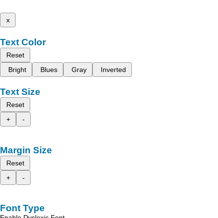
x
Text Color
Reset
Bright
Blues
Gray
Inverted
Text Size
Reset
+
-
Margin Size
Reset
+
-
Font Type
Enable Dyslexic Font