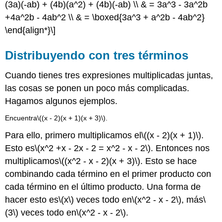
(3a)(-ab) + (4b)(a^2) + (4b)(-ab) \\ & = 3a^3 - 3a^2b
+4a^2b - 4ab^2 \\ & = \boxed{3a^3 + a^2b - 4ab^2}
\end{align*}\]
Distribuyendo con tres términos
Cuando tienes tres expresiones multiplicadas juntas,
las cosas se ponen un poco más complicadas.
Hagamos algunos ejemplos.
Encuentra
\((x - 2)(x + 1)(x + 3)\)
.
Para ello, primero multiplicamos el
\((x - 2)(x + 1)\)
.
Esto es
\(x^2 +x - 2x - 2 = x^2 - x - 2\)
. Entonces nos
multiplicamos
\((x^2 - x - 2)(x + 3)\)
. Esto se hace
combinando cada término en el primer producto con
cada término en el último producto. Una forma de
hacer esto es
\(x\)
veces todo en
\(x^2 - x - 2\)
, más
\
(3\)
veces todo en
\(x^2 - x - 2\)
.