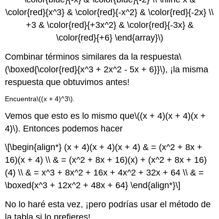
\color{red}{x^3} & \color{red}{-x^2} & \color{red}{-2x} \\
+3 & \color{red}{+3x^2} & \color{red}{-3x} &
\color{red}{+6} \end{array}\)
Combinar términos similares da la respuesta
\
(\boxed{\color{red}{x^3 + 2x^2 - 5x + 6}}\)
, ¡la misma
respuesta que obtuvimos antes!
Encuentra
\((x + 4)^3\)
.
Vemos que esto es lo mismo que
\((x + 4)(x + 4)(x +
4)\)
. Entonces podemos hacer
\[\begin{align*} (x + 4)(x + 4)(x + 4) & = (x^2 + 8x +
16)(x + 4) \\ & = (x^2 + 8x + 16)(x) + (x^2 + 8x + 16)
(4) \\ & = x^3 + 8x^2 + 16x + 4x^2 + 32x + 64 \\ & =
\boxed{x^3 + 12x^2 + 48x + 64} \end{align*}\]
No lo haré esta vez, ¡pero podrías usar el método de
la tabla si lo prefieres!