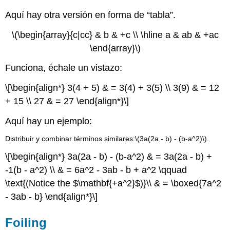
Aquí hay otra versión en forma de “tabla”.
\(\begin{array}{c|cc} & b & +c \\ \hline a & ab & +ac
\end{array}\)
Funciona, échale un vistazo:
\[\begin{align*} 3(4 + 5) & = 3(4) + 3(5) \\ 3(9) & = 12
+ 15 \\ 27 & = 27 \end{align*}\]
Aquí hay un ejemplo:
Distribuir y combinar términos similares:
\(3a(2a - b) - (b-a^2)\)
.
\[\begin{align*} 3a(2a - b) - (b-a^2) & = 3a(2a - b) +
-1(b - a^2) \\ & = 6a^2 - 3ab - b + a^2 \qquad
\text{(Notice the $\mathbf{+a^2}$)}\\ & = \boxed{7a^2
- 3ab - b} \end{align*}\]
Foiling