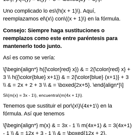
Uno complicado lo es
\(h(x + 1)\)
. Aquí,
reemplazamos el
\(x\)
con
\((x + 1)\)
en la fórmula.
Consejo: Siempre haga sustituciones o
reemplazos como este entre paréntesis para
mantenerlo todo junto.
Así es como se vería:
\[\begin{align*} h({\color{red} x}) & = 2{\color{red} x} +
3 \\ h({\color{blue} x+1}) & = 2{\color{blue} (x+1)} + 3
\\ & = 2x + 2 + 3 \\ & = \boxed{2x+5}. \end{align*}\]
Si
\(m(x) = 3x - 1\)
, encuentra
\(m(4x + 1)\)
.
Tenemos que sustituir el por
\(x\)
\(4x+1\)
en la
fórmula. Así que tenemos
\[\begin{align*} m(x) & = 3x - 1 \\ m(4x+1) & = 3(4x+1)
- 1 \\ & = 12x + 3 - 1 \\ & = \boxed{12x + 2}.