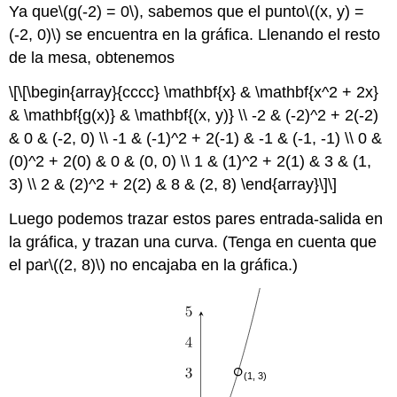
Ya que
\(g(-2) = 0\)
, sabemos que el punto
\((x, y) =
(-2, 0)\)
se encuentra en la gráfica. Llenando el resto
de la mesa, obtenemos
\[\[\begin{array}{cccc} \mathbf{x} & \mathbf{x^2 + 2x}
& \mathbf{g(x)} & \mathbf{(x, y)} \\ -2 & (-2)^2 + 2(-2)
& 0 & (-2, 0) \\ -1 & (-1)^2 + 2(-1) & -1 & (-1, -1) \\ 0 &
(0)^2 + 2(0) & 0 & (0, 0) \\ 1 & (1)^2 + 2(1) & 3 & (1,
3) \\ 2 & (2)^2 + 2(2) & 8 & (2, 8) \end{array}\]
\]
Luego podemos trazar estos pares entrada-salida en
la gráfica, y trazan una curva. (Tenga en cuenta que
el par
\((2, 8)\)
no encajaba en la gráfica.)