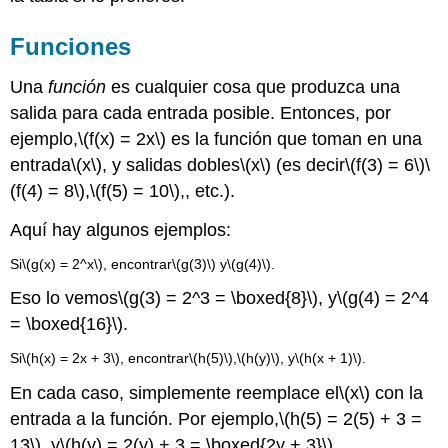
Funciones
Una
función
es cualquier cosa que produzca una
salida para cada entrada posible. Entonces, por
ejemplo,
\(f(x) = 2x\)
es la función que toman en una
entrada
\(x\)
, y salidas dobles
\(x\)
(es decir
\(f(3) = 6\)
\
(f(4) = 8\)
,
\(f(5) = 10\)
,, etc.).
Aquí hay algunos ejemplos:
Si
\(g(x) = 2^x\)
, encontrar
\(g(3)\)
y
\(g(4)\)
.
Eso lo vemos
\(g(3) = 2^3 = \boxed{8}\)
, y
\(g(4) = 2^4
= \boxed{16}\)
.
Si
\(h(x) = 2x + 3\)
, encontrar
\(h(5)\)
,
\(h(y)\)
, y
\(h(x + 1)\)
.
En cada caso, simplemente reemplace el
\(x\)
con la
entrada a la función. Por ejemplo,
\(h(5) = 2(5) + 3 =
13\)
, y
\(h(y) = 2(y) + 3 = \boxed{2y + 3}\)
.