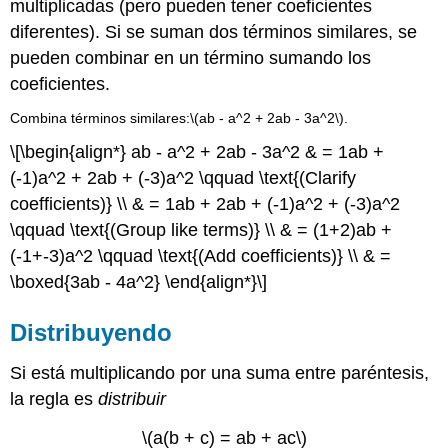
multiplicadas (pero pueden tener coeficientes
diferentes). Si se suman dos términos similares, se
pueden combinar en un término sumando los
coeficientes.
Combina términos similares:
\(ab - a^2 + 2ab - 3a^2\)
.
\[\begin{align*} ab - a^2 + 2ab - 3a^2 & = 1ab +
(-1)a^2 + 2ab + (-3)a^2 \qquad \text{(Clarify
coefficients)} \\ & = 1ab + 2ab + (-1)a^2 + (-3)a^2
\qquad \text{(Group like terms)} \\ & = (1+2)ab +
(-1+-3)a^2 \qquad \text{(Add coefficients)} \\ & =
\boxed{3ab - 4a^2} \end{align*}\]
Distribuyendo
Si está multiplicando por una suma entre paréntesis,
la regla es
distribuir
\(a(b + c) = ab + ac\)