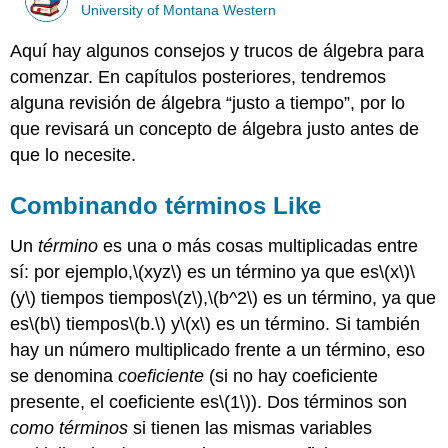
University of Montana Western
Aquí hay algunos consejos y trucos de álgebra para
comenzar. En capítulos posteriores, tendremos
alguna revisión de álgebra “justo a tiempo”, por lo
que revisará un concepto de álgebra justo antes de
que lo necesite.
Combinando términos Like
Un
término
es una o más cosas multiplicadas entre
sí: por ejemplo,
\(xyz\)
es un término ya que es
\(x\)
\
(y\)
tiempos tiempos
\(z\)
,
\(b^2\)
es un término, ya que
es
\(b\)
tiempos
\(b.\)
y
\(x\)
es un término. Si también
hay un número multiplicado frente a un término, eso
se denomina
coeficiente
(si no hay coeficiente
presente, el coeficiente es
\(1\)
). Dos términos son
como términos
si tienen las mismas variables