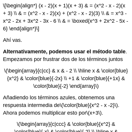
\[\begin{align*} (x - 2)(x + 1)(x + 3) & = (x^2 - x - 2)(x
+ 3) \\ & = (x^2 - x - 2)(x) + (x^2 - x - 2)(3) \\ & = x^3 -
x^2 - 2x + 3x^2 - 3x - 6 \\ & = \boxed{x^3 + 2x^2 - 5x -
6} \end{align*}\]
Ahí vas.
Alternativamente, podemos usar el método table
.
Empezamos por frustrar dos de los términos juntos
\(\begin{array}{c|cc} & x & - 2 \\ \hline x & \color{blue}
{x^2} & \color{blue}{-2x} \\ +1 & \color{blue}{+1x} &
\color{blue}{-2} \end{array}\)
Añadiendo los términos azules, obtenemos una
respuesta intermedia de
\(\color{blue}{x^2 - x -2}\)
.
Ahora podemos multiplicar esto por
\(x+3\)
.
\(\begin{array}{c|ccc} & \color{blue}{x^2} &
\color{blue}{-x} & \color{blue}{-2} \\ \hline x &