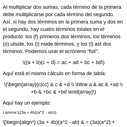
Al multiplicar dos sumas, cada término de la primera
debe multiplicarse por cada término del segundo.
Así, si hay dos términos en la primera suma y dos en
el segundo, hay cuatro términos totales en el
producto: los (f) primeros dos términos, los términos
(o) utside, los (i) nside términos, y los (l) ast dos
términos. Podemos usar el acrónimo “foil”:
\((a + b)(c + d) = ac + ad + bc + bd\)
Aquí está el mismo cálculo en forma de tabla:
\(\begin{array}{c|cc} & c & +d \\ \hline a & ac & +ad \\
+b & +bc & +bd \end{array}\)
Aquí hay un ejemplo:
Lámina:
\((3a + 4b)(a^2 - ab)\)
.
\[\begin{align*} (3a + 4b)(a^2 - ab) & = (3a)(a^2) +