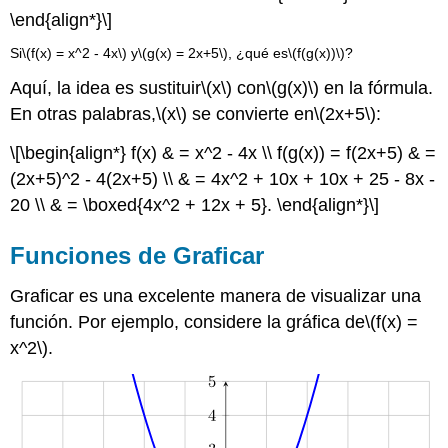
\end{align*}\]
Si
\(f(x) = x^2 - 4x\)
y
\(g(x) = 2x+5\)
, ¿qué es
\(f(g(x))\)
?
Aquí, la idea es sustituir
\(x\)
con
\(g(x)\)
en la fórmula.
En otras palabras,
\(x\)
se convierte en
\(2x+5\)
:
\[\begin{align*} f(x) & = x^2 - 4x \\ f(g(x)) = f(2x+5) & =
(2x+5)^2 - 4(2x+5) \\ & = 4x^2 + 10x + 10x + 25 - 8x -
20 \\ & = \boxed{4x^2 + 12x + 5}. \end{align*}\]
Funciones de Graficar
Graficar es una excelente manera de visualizar una
función. Por ejemplo, considere la gráfica de
\(f(x) =
x^2\)
.