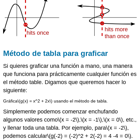
Método de tabla para graficar
Si quieres graficar una función a mano, una manera
que funciona para prácticamente cualquier función es
el método table. Digamos que queremos hacer lo
siguiente:
Gráfica
\(g(x) = x^2 + 2x\)
usando el método de tabla.
Simplemente podemos comenzar enchufando
algunos valores como
\(x = -2\)
,
\(x = -1\)
,
\(x = 0\)
, etc.,
y llenar toda una tabla. Por ejemplo, para
\(x = -2\)
,
podemos calcular
\(g(-2) = (-2)^2 + 2(-2) = 4 -4 = 0\)
.