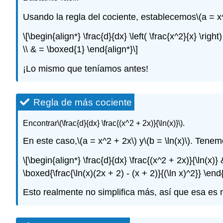
Usando la regla del cociente, establecemos
\(a = x
\[\begin{align*} \frac{d}{dx} \left( \frac{x^2}{x} \righ
\\ & = \boxed{1} \end{align*}\]
¡Lo mismo que teníamos antes!
Regla de más cociente
Encontrar
\(\frac{d}{dx} \frac{(x^2 + 2x)}{\ln(x)}\)
.
En este caso,
\(a = x^2 + 2x\)
y
\(b = \ln(x)\)
. Tenem
\[\begin{align*} \frac{d}{dx} \frac{(x^2 + 2x)}{\ln(x)} &
\boxed{\frac{\ln(x)(2x + 2) - (x + 2)}{(\ln x)^2}} \end{
Esto realmente no simplifica más, así que esa es 