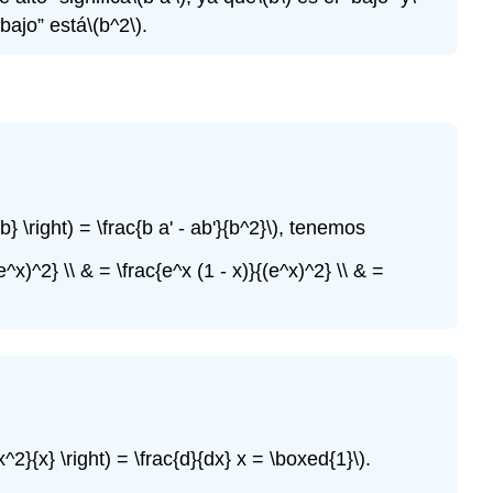
abajo” está
\(b^2\)
.
{b} \right) = \frac{b a' - ab'}{b^2}\)
, tenemos
(e^x)^2} \\ & = \frac{e^x (1 - x)}{(e^x)^2} \\ & =
c{x^2}{x} \right) = \frac{d}{dx} x = \boxed{1}\)
.