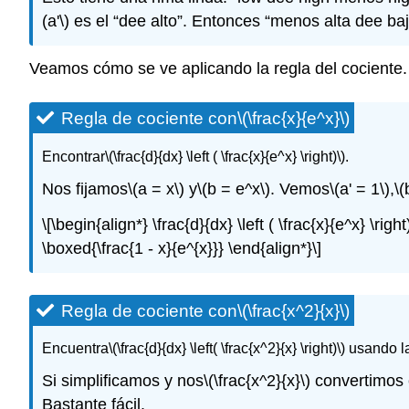
(a'\)
es el “dee alto”. Entonces “menos alta dee baj
Veamos cómo se ve aplicando la regla del cociente.
Regla de cociente con
\(\frac{x}{e^x}\)
Encontrar
\(\frac{d}{dx} \left ( \frac{x}{e^x} \right)\)
.
Nos fijamos
\(a = x\)
y
\(b = e^x\)
. Vemos
\(a' = 1\)
,
\(
\[\begin{align*} \frac{d}{dx} \left ( \frac{x}{e^x} \righ
\boxed{\frac{1 - x}{e^{x}}} \end{align*}\]
Regla de cociente con
\(\frac{x^2}{x}\)
Encuentra
\(\frac{d}{dx} \left( \frac{x^2}{x} \right)\)
usando la 
Si simplificamos y nos
\(\frac{x^2}{x}\)
convertimos 
Bastante fácil.