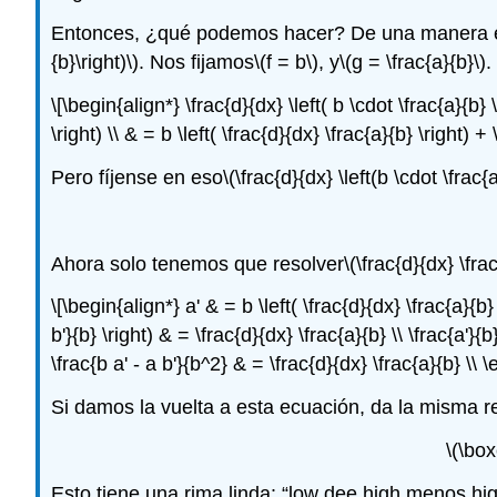
Entonces, ¿qué podemos hacer? De una manera es 
{b}\right)\)
. Nos fijamos
\(f = b\)
, y
\(g = \frac{a}{b}\)
.
\[\begin{align*} \frac{d}{dx} \left( b \cdot \frac{a}{b} \r
\right) \\ & = b \left( \frac{d}{dx} \frac{a}{b} \right) +
Pero fíjense en eso
\(\frac{d}{dx} \left(b \cdot \frac{
Ahora solo tenemos que resolver
\(\frac{d}{dx} \fra
\[\begin{align*} a' & = b \left( \frac{d}{dx} \frac{a}{b} \
b'}{b} \right) & = \frac{d}{dx} \frac{a}{b} \\ \frac{a'}{
\frac{b a' - a b'}{b^2} & = \frac{d}{dx} \frac{a}{b} \\ \
Si damos la vuelta a esta ecuación, da la misma 
\(\box
Esto tiene una rima linda: “low dee high menos high