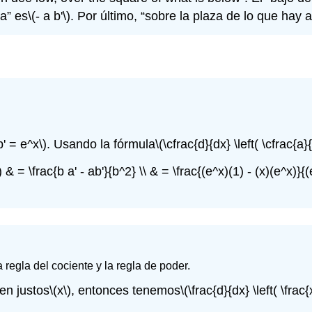
a” es
\(- a b'\)
. Por último, “sobre la plaza de lo que hay 
b' = e^x\)
. Usando la fórmula
\(\cfrac{d}{dx} \left( \cfrac{a}
t) & = \frac{b a' - ab'}{b^2} \\ & = \frac{(e^x)(1) - (x)(e^x)}{
regla del cociente y la regla de poder.
en justos
\(x\)
, entonces tenemos
\(\frac{d}{dx} \left( \fra