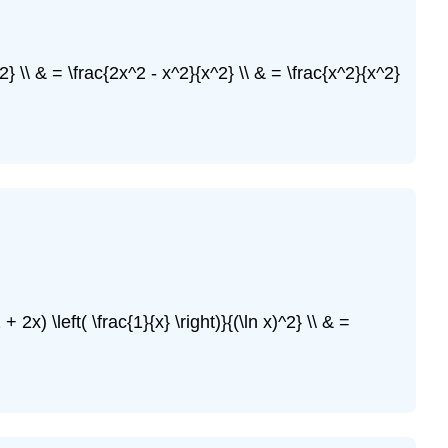
)^2} \\ & = \frac{2x^2 - x^2}{x^2} \\ & = \frac{x^2}{x^2}
+ 2x) \left( \frac{1}{x} \right)}{(\ln x)^2} \\ & =