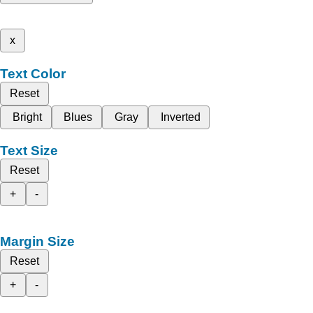
x
Text Color
Reset
Bright
Blues
Gray
Inverted
Text Size
Reset
+
-
Margin Size
Reset
+
-