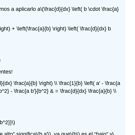
os a aplicarlo a
\(\frac{d}{dx} \left( b \cdot \frac{a}
ight) + \left(\frac{a}{b} \right) \left( \frac{d}{dx} b
)
entes!
}{dx} \frac{a}{b} \right) \\ \frac{1}{b} \left( a' - \frac{a
{b^2} - \frac{a b'}{b^2} & = \frac{d}{dx} \frac{a}{b} \\
{b^2}}\)
 alto” significa
\(b a'\)
, ya que
\(b\)
es el “bajo” y
\