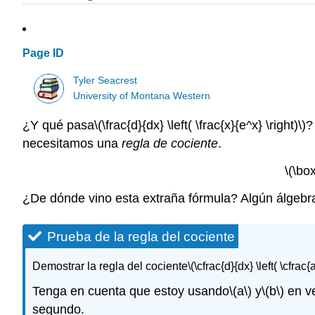
Page ID
Tyler Seacrest
University of Montana Western
¿Y qué pasa
\(\frac{d}{dx} \left( \frac{x}{e^x} \right)\)
?
necesitamos una
regla de cociente
.
\(\box
¿De dónde vino esta extraña fórmula? Algún álgebra
Prueba de la regla del cociente
Demostrar la regla del cociente
\(\cfrac{d}{dx} \left( \cfrac{
Tenga en cuenta que estoy usando
\(a\)
y
\(b\)
en v
segundo.