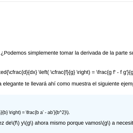
 ¿Podemos simplemente tomar la derivada de la parte sup
ed{\cfrac{d}{dx} \left( \cfrac{f}{g} \right) = \frac{g f' - f g'}{
 elegante te llevará ahí como muestra el siguiente ejem
a}{b} \right) = \frac{b a' - ab'}{b^2}\)
.
ez de
\(f\)
y
\(g\)
ahora mismo porque vamos
\(g\)
a necesi