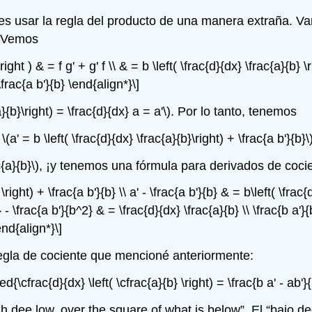
usar la regla del producto de una manera extraña. Vam
 Vemos
ight ) & = f g' + g' f \\ & = b \left( \frac{d}{dx} \frac{a}{b} \r
 \frac{a b'}{b} \end{align*}\]
a}{b}\right) = \frac{d}{dx} a = a'\)
. Por lo tanto, tenemos
\(a' = b \left( \frac{d}{dx} \frac{a}{b}\right) + \frac{a b'}{b}\
c{a}{b}\)
, ¡y tenemos una fórmula para derivados de coci
right) + \frac{a b'}{b} \\ a' - \frac{a b'}{b} & = b\left( \frac{d
b} - \frac{a b'}{b^2} & = \frac{d}{dx} \frac{a}{b} \\ \frac{b a'}
end{align*}\]
regla de cociente que mencioné anteriormente:
ed{\cfrac{d}{dx} \left( \cfrac{a}{b} \right) = \frac{b a' - ab'}
 dee low, over the square of what is below”. El “bajo dee