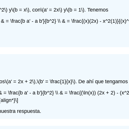
^2\)
y
\(b = x\)
, con
\(a' = 2x\)
y
\(b = 1\)
. Tenemos
t) & = \frac{b a' - a b'}{b^2} \\ & = \frac{(x)(2x) - x^2(1)}{(x
os
\(a' = 2x + 2\)
,
\(b' = \frac{1}{x}\)
. De ahí que tengamos
 = \frac{b a' - a b'}{b^2} \\ & = \frac{(\ln(x)) (2x + 2) - (x^2 
align*}\]
nuestra respuesta.