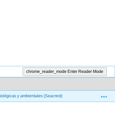
chrome_reader_mode
Enter Reader Mode
Exp
biológicas y ambientales (Seacrest)
3: Reglas para D