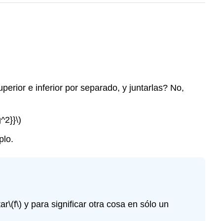
erior e inferior por separado, y juntarlas? No,
g^2}}\)
plo.
tar
\(f\)
y para significar otra cosa en sólo un