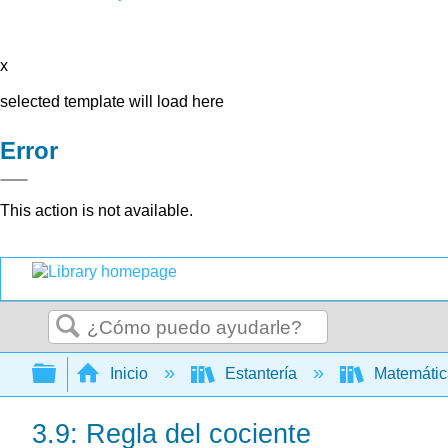
x
selected template will load here
Error
This action is not available.
Buscar
Expandir/contraer jerarquía global
Inicio
Estantería
Matemáti
3.9: Regla del cociente