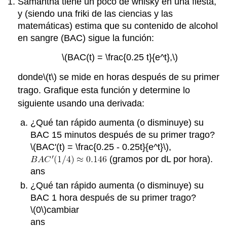
Samantha tiene un poco de whisky en una fiesta,
y (siendo una friki de las ciencias y las
matemáticas) estima que su contenido de alcohol
en sangre (BAC) sigue la función:
\(BAC(t) = \frac{0.25 t}{e^t},\)
donde
\(t\)
se mide en horas después de su primer
trago. Grafique esta función y determine lo
siguiente usando una derivada:
¿Qué tan rápido aumenta (o disminuye) su
BAC 15 minutos después de su primer trago?
\(BAC'(t) = \frac{0.25 - 0.25t}{e^t}\)
,
(gramos por dL por hora).
ans
¿Qué tan rápido aumenta (o disminuye) su
BAC 1 hora después de su primer trago?
\(0\)
cambiar
ans