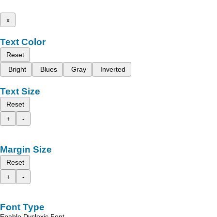
x
Text Color
Reset
Bright
Blues
Gray
Inverted
Text Size
Reset
+
-
Margin Size
Reset
+
-
Font Type
Enable Dyslexic Font