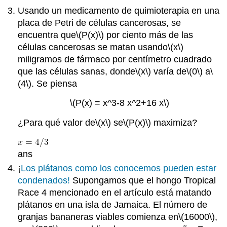
Usando un medicamento de quimioterapia en una
placa de Petri de células cancerosas, se
encuentra que
\(P(x)\)
por ciento más de las
células cancerosas se matan usando
\(x\)
miligramos de fármaco por centímetro cuadrado
que las células sanas, donde
\(x\)
varía de
\(0\)
a
\
(4\)
. Se piensa
\(P(x) = x^3-8 x^2+16 x\)
¿Para qué valor de
\(x\)
se
\(P(x)\)
maximiza?
ans
¡
Los plátanos como los conocemos pueden estar
condenados!
Supongamos que el hongo Tropical
Race 4 mencionado en el artículo está matando
plátanos en una isla de Jamaica. El número de
granjas bananeras viables comienza en
\(16000\)
,