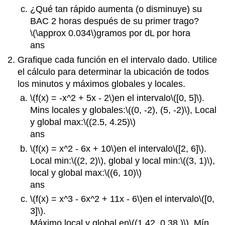
¿Qué tan rápido aumenta (o disminuye) su
BAC 2 horas después de su primer trago?
\(\approx 0.034\)
gramos por dL por hora
ans
Grafique cada función en el intervalo dado. Utilice
el cálculo para determinar la ubicación de todos
los minutos y máximos globales y locales.
\(f(x) = -x^2 + 5x - 2\)
en el intervalo
\([0, 5]\)
.
Mins locales y globales:
\((0, -2), (5, -2)\)
, Local
y global max:
\((2.5, 4.25)\)
ans
\(f(x) = x^2 - 6x + 10\)
en el intervalo
\([2, 6]\)
.
Local min:
\((2, 2)\)
, global y local min:
\((3, 1)\)
,
local y global max:
\((6, 10)\)
ans
\(f(x) = x^3 - 6x^2 + 11x - 6\)
en el intervalo
\([0,
3]\)
.
Máximo local y global en
\((1.42, 0.38 )\)
, Mín