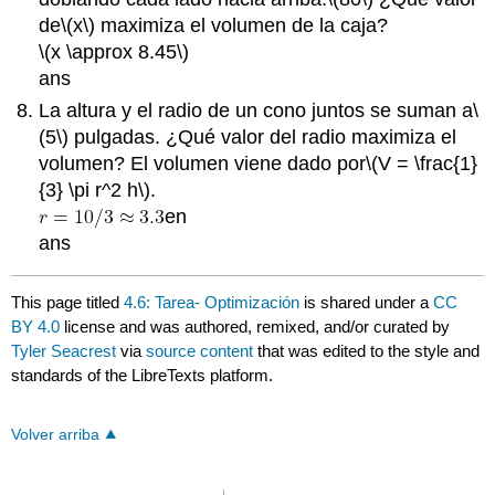
de
\(x\)
maximiza el volumen de la caja?
\(x \approx 8.45\)
ans
La altura y el radio de un cono juntos se suman a
\
(5\)
pulgadas. ¿Qué valor del radio maximiza el
volumen? El volumen viene dado por
\(V = \frac{1}
{3} \pi r^2 h\)
.
en
ans
This page titled
4.6: Tarea- Optimización
is shared under a
CC
BY 4.0
license and was authored, remixed, and/or curated by
Tyler Seacrest
via
source content
that was edited to the style and
standards of the LibreTexts platform.
Volver arriba