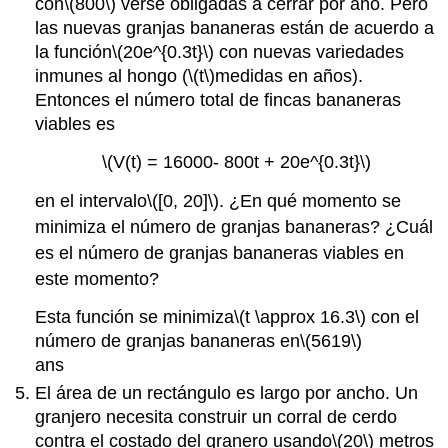
con
\(800\)
verse obligadas a cerrar por año. Pero
las nuevas granjas bananeras están de acuerdo a
la función
\(20e^{0.3t}\)
con nuevas variedades
inmunes al hongo (
\(t\)
medidas en años).
Entonces el número total de fincas bananeras
viables es
\(V(t) = 16000- 800t + 20e^{0.3t}\)
en el intervalo
\([0, 20]\)
. ¿En qué momento se
minimiza el número de granjas bananeras? ¿Cuál
es el número de granjas bananeras viables en
este momento?
Esta función se minimiza
\(t \approx 16.3\)
con el
número de granjas bananeras en
\(5619\)
ans
El área de un rectángulo es largo por ancho. Un
granjero necesita construir un corral de cerdo
contra el costado del granero usando
\(20\)
metros