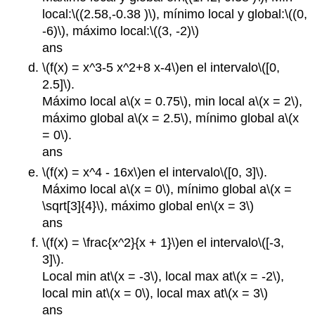
local:
\((2.58,-0.38 )\)
, mínimo local y global:
\((0,
-6)\)
, máximo local:
\((3, -2)\)
ans
\(f(x) = x^3-5 x^2+8 x-4\)
en el intervalo
\([0,
2.5]\)
.
Máximo local a
\(x = 0.75\)
, min local a
\(x = 2\)
,
máximo global a
\(x = 2.5\)
, mínimo global a
\(x
= 0\)
.
ans
\(f(x) = x^4 - 16x\)
en el intervalo
\([0, 3]\)
.
Máximo local a
\(x = 0\)
, mínimo global a
\(x =
\sqrt[3]{4}\)
, máximo global en
\(x = 3\)
ans
\(f(x) = \frac{x^2}{x + 1}\)
en el intervalo
\([-3,
3]\)
.
Local min at
\(x = -3\)
, local max at
\(x = -2\)
,
local min at
\(x = 0\)
, local max at
\(x = 3\)
ans