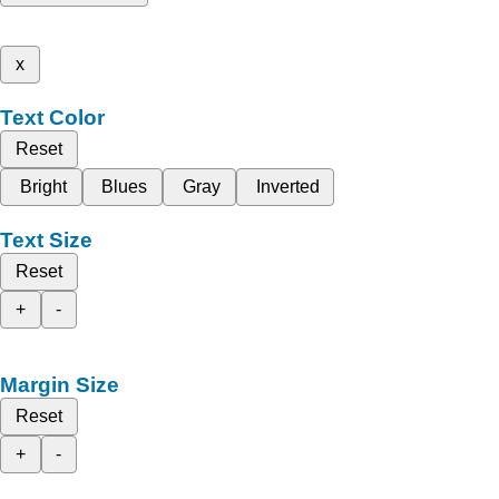
x
Text Color
Reset
Bright
Blues
Gray
Inverted
Text Size
Reset
+
-
Margin Size
Reset
+
-