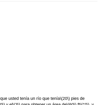
que usted tenía un río que tenía
\(20\)
pies de
0\)
y el
\(3\)
para obtener un área de
\(60\)
ft
\(^2\)
, y