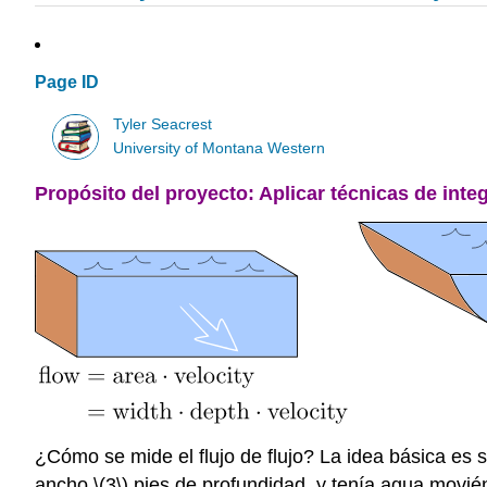
Page ID
Tyler Seacrest
University of Montana Western
Propósito del proyecto: Aplicar técnicas de int
¿Cómo se mide el flujo de flujo? La idea básica es 
ancho,
\(3\)
pies de profundidad, y tenía agua movié