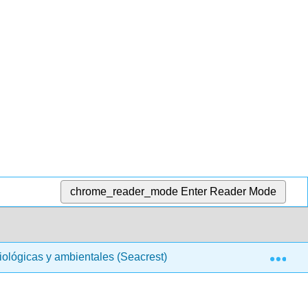
chrome_reader_mode
Enter Reader Mode
Exp
biológicas y ambientales (Seacrest)
6: Intuición para l