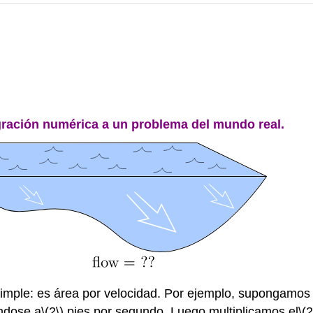
egración numérica a un problema del mundo real.
simple: es área por velocidad. Por ejemplo, supongamos 
ndose a
\(2\)
pies por segundo. Luego multiplicamos el
\(2