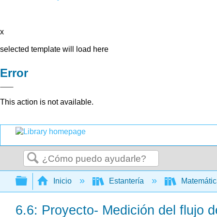
x
selected template will load here
Error
This action is not available.
Buscar
Expandir/contraer jerarquía global
Inicio
Estantería
Matemáti
6.6: Proyecto- Medición del flujo d