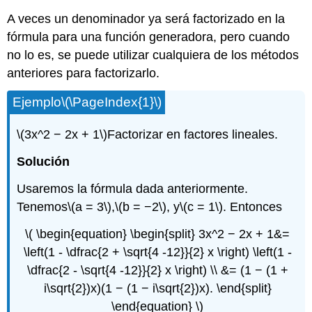
A veces un denominador ya será factorizado en la
fórmula para una función generadora, pero cuando
no lo es, se puede utilizar cualquiera de los métodos
anteriores para factorizarlo.
Ejemplo
\(\PageIndex{1}\)
\(3x^2 − 2x + 1\)
Factorizar en factores lineales.
Solución
Usaremos la fórmula dada anteriormente.
Tenemos
\(a = 3\)
,
\(b = −2\)
, y
\(c = 1\)
. Entonces
\( \begin{equation} \begin{split} 3x^2 − 2x + 1&=
\left(1 - \dfrac{2 + \sqrt{4 -12}}{2} x \right) \left(1 -
\dfrac{2 - \sqrt{4 -12}}{2} x \right) \\ &= (1 − (1 +
i\sqrt{2})x)(1 − (1 − i\sqrt{2})x). \end{split}
\end{equation} \)