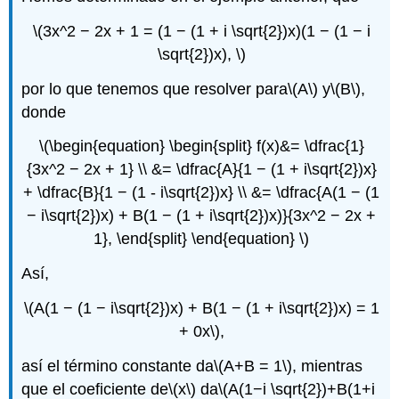
\(3x^2 − 2x + 1 = (1 − (1 + i \sqrt{2})x)(1 − (1 − i
\sqrt{2})x), \)
por lo que tenemos que resolver para
\(A\)
y
\(B\)
,
donde
\(\begin{equation} \begin{split} f(x)&= \dfrac{1}
{3x^2 − 2x + 1} \\ &= \dfrac{A}{1 − (1 + i\sqrt{2})x}
+ \dfrac{B}{1 − (1 - i\sqrt{2})x} \\ &= \dfrac{A(1 − (1
− i\sqrt{2})x) + B(1 − (1 + i\sqrt{2})x)}{3x^2 − 2x +
1}, \end{split} \end{equation} \)
Así,
\(A(1 − (1 − i\sqrt{2})x) + B(1 − (1 + i\sqrt{2})x) = 1
+ 0x\)
,
así el término constante da
\(A+B = 1\)
, mientras
que el coeficiente de
\(x\)
da
\(A(1−i \sqrt{2})+B(1+i