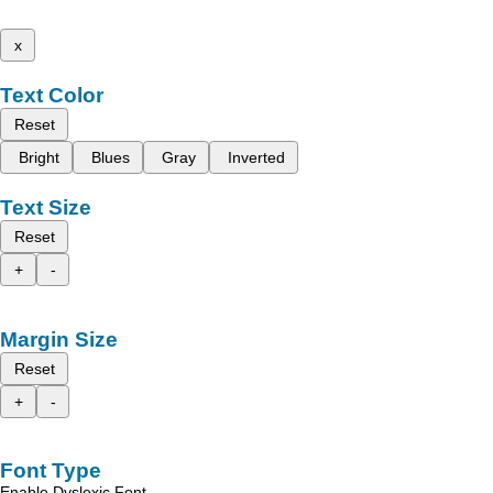
x
Text Color
Reset
Bright
Blues
Gray
Inverted
Text Size
Reset
+
-
Margin Size
Reset
+
-
Font Type
Enable Dyslexic Font