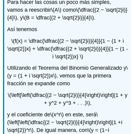
Para hacer las cosas un poco más simples,
vamos a reescribir
\(A\)
como
\(\dfrac{(2 − \sqrt{2}i)}
{4}\)
, y
\(B = \dfrac{(2 + \sqrt{2}i)}{4}\)
.
Así tenemos
\(f(x) = \dfrac{\dfrac{(2 − \sqrt{2}i)}{4}}{1 − (1 + i
\sqrt{2})x} + \dfrac{\dfrac{(2 + \sqrt{2}i)}{4}}{1 − (1 -
i \sqrt{2})x} \)
Utilizando el Teorema del Binomio Generalizado y
\
(y = (1 + i \sqrt{2})x\)
, vemos que la primera
fracción se expande como
\(\left[\left(\dfrac{(2 − \sqrt{2}i)}{4}\right)\right](1 + y
+ y^2 + y^3 + . . .)\)
,
y el coeficiente de
\(x^r\)
en este, será
\
(\left[\left(\dfrac{(2 − \sqrt{2}i)}{4}\right)\right](1 +i
\sqrt{2})^r\)
. De igual manera, con
\(y = (1−i