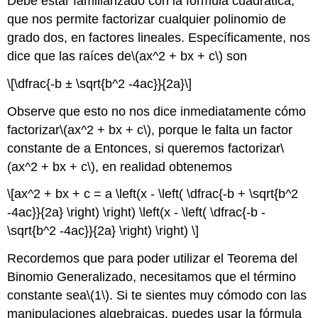
Debe estar familiarizado con la fórmula cuadrática,
que nos permite factorizar cualquier polinomio de
grado dos, en factores lineales. Específicamente, nos
dice que las raíces de
\(ax^2 + bx + c\)
son
\[\dfrac{-b ± \sqrt{b^2 -4ac}}{2a}\]
Observe que esto no nos dice inmediatamente cómo
factorizar
\(ax^2 + bx + c\)
, porque le falta un factor
constante de a Entonces, si queremos factorizar
\
(ax^2 + bx + c\)
, en realidad obtenemos
\[ax^2 + bx + c = a \left(x - \left( \dfrac{-b + \sqrt{b^2
-4ac}}{2a} \right) \right) \left(x - \left( \dfrac{-b -
\sqrt{b^2 -4ac}}{2a} \right) \right) \]
Recordemos que para poder utilizar el Teorema del
Binomio Generalizado, necesitamos que el término
constante sea
\(1\)
. Si te sientes muy cómodo con las
manipulaciones algebraicas, puedes usar la fórmula