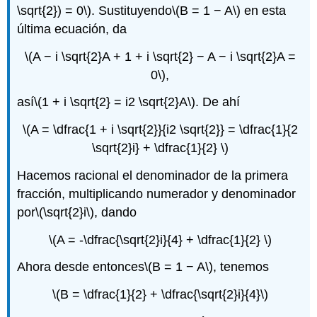
\sqrt{2}) = 0\)
. Sustituyendo
\(B = 1 − A\)
en esta
última ecuación, da
\(A − i \sqrt{2}A + 1 + i \sqrt{2} − A − i \sqrt{2}A =
0\)
,
así
\(1 + i \sqrt{2} = i2 \sqrt{2}A\)
. De ahí
\(A = \dfrac{1 + i \sqrt{2}}{i2 \sqrt{2}} = \dfrac{1}{2
\sqrt{2}i} + \dfrac{1}{2} \)
Hacemos racional el denominador de la primera
fracción, multiplicando numerador y denominador
por
\(\sqrt{2}i\)
, dando
\(A = -\dfrac{\sqrt{2}i}{4} + \dfrac{1}{2} \)
Ahora desde entonces
\(B = 1 − A\)
, tenemos
\(B = \dfrac{1}{2} + \dfrac{\sqrt{2}i}{4}\)