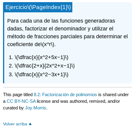
Ejercicio
\(\PageIndex{1}\)
Para cada una de las funciones generadoras
dadas, factorizar el denominador y utilizar el
método de fracciones parciales para determinar el
coeficiente de
\(x^r\)
.
\(\dfrac{x}{x^2+5x−1}\)
\(\dfrac{2+x}{2x^2+x−1}\)
\(\dfrac{x}{x^2−3x+1}\)
This page titled
8.2: Factorización de polinomios
is shared under
a
CC BY-NC-SA
license and was authored, remixed, and/or
curated by
Joy Morris
.
Volver arriba