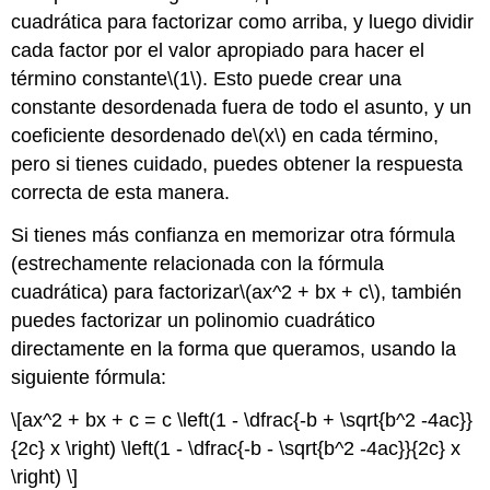
cuadrática para factorizar como arriba, y luego dividir
cada factor por el valor apropiado para hacer el
término constante
\(1\)
. Esto puede crear una
constante desordenada fuera de todo el asunto, y un
coeficiente desordenado de
\(x\)
en cada término,
pero si tienes cuidado, puedes obtener la respuesta
correcta de esta manera.
Si tienes más confianza en memorizar otra fórmula
(estrechamente relacionada con la fórmula
cuadrática) para factorizar
\(ax^2 + bx + c\)
, también
puedes factorizar un polinomio cuadrático
directamente en la forma que queramos, usando la
siguiente fórmula:
\[ax^2 + bx + c = c \left(1 - \dfrac{-b + \sqrt{b^2 -4ac}}
{2c} x \right) \left(1 - \dfrac{-b - \sqrt{b^2 -4ac}}{2c} x
\right) \]