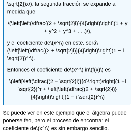
\sqrt{2})x\)
, la segunda fracción se expande a
medida que
\(\left[\left(\dfrac{(2 + \sqrt{2}i)}{4}\right)\right](1 + y
+ y^2 + y^3 + . . .)\)
,
y el coeficiente de
\(x^r\)
en este, será
\
(\left[\left(\dfrac{(2 + \sqrt{2}i)}{4}\right)\right](1 − i
\sqrt{2})^r\)
.
Entonces el coeficiente de
\(x^r\)
in
\(f(x)\)
es
\(\left[\left(\dfrac{(2 − \sqrt{2}i)}{4}\right)\right](1 +i
\sqrt{2})^r + \left[\left(\dfrac{(2 + \sqrt{2}i)}
{4}\right)\right](1 − i \sqrt{2})^r\)
Se puede ver en este ejemplo que el álgebra puede
ponerse feo, pero el proceso de encontrar el
coeficiente de
\(x^r\)
es sin embargo sencillo.