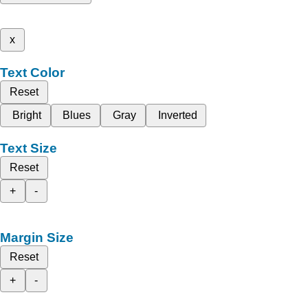
x
Text Color
Reset
Bright
Blues
Gray
Inverted
Text Size
Reset
+
-
Margin Size
Reset
+
-