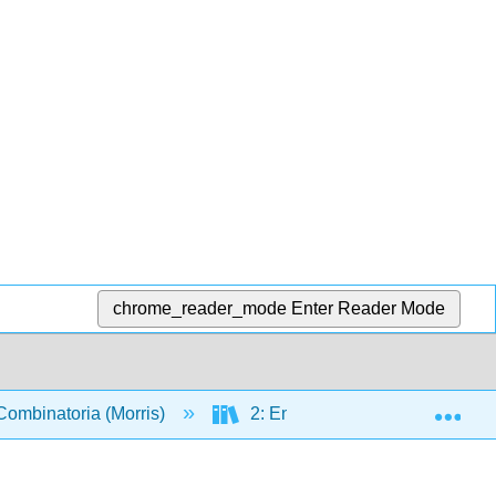
chrome_reader_mode
Enter Reader Mode
Exp
ombinatoria (Morris)
2: Enumeración
10: 