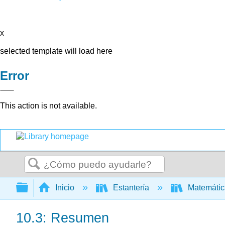
x
selected template will load here
Error
This action is not available.
Buscar
Expandir/contraer jerarquía global
Inicio
Estantería
Matemáti
10.3: Resumen