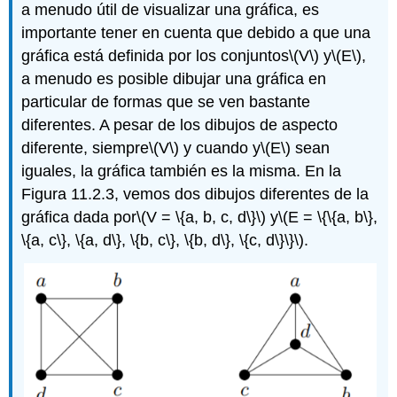
a menudo útil de visualizar una gráfica, es
importante tener en cuenta que debido a que una
gráfica está definida por los conjuntos
\(V\)
y
\(E\)
,
a menudo es posible dibujar una gráfica en
particular de formas que se ven bastante
diferentes. A pesar de los dibujos de aspecto
diferente, siempre
\(V\)
y cuando y
\(E\)
sean
iguales, la gráfica también es la misma. En la
Figura 11.2.3, vemos dos dibujos diferentes de la
gráfica dada por
\(V = \{a, b, c, d\}\)
y
\(E = \{\{a, b\},
\{a, c\}, \{a, d\}, \{b, c\}, \{b, d\}, \{c, d\}\}\)
.