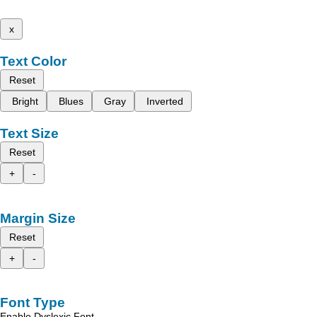
x
Text Color
Reset
Bright
Blues
Gray
Inverted
Text Size
Reset
+
-
Margin Size
Reset
+
-
Font Type
Enable Dyslexic Font