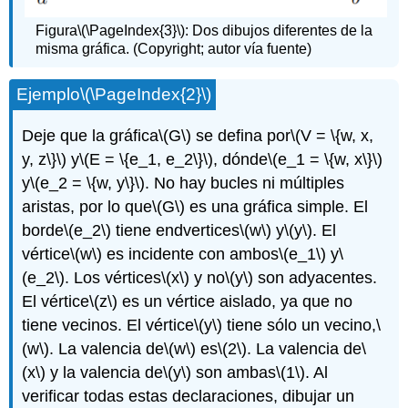
Figura
\(\PageIndex{3}\)
: Dos dibujos diferentes de la
misma gráfica. (Copyright; autor vía fuente)
Ejemplo
\(\PageIndex{2}\)
Deje que la gráfica
\(G\)
se defina por
\(V = \{w, x,
y, z\}\)
y
\(E = \{e_1, e_2\}\)
, dónde
\(e_1 = \{w, x\}\)
y
\(e_2 = \{w, y\}\)
. No hay bucles ni múltiples
aristas, por lo que
\(G\)
es una gráfica simple. El
borde
\(e_2\)
tiene endvertices
\(w\)
y
\(y\)
. El
vértice
\(w\)
es incidente con ambos
\(e_1\)
y
\
(e_2\)
. Los vértices
\(x\)
y no
\(y\)
son adyacentes.
El vértice
\(z\)
es un vértice aislado, ya que no
tiene vecinos. El vértice
\(y\)
tiene sólo un vecino,
\
(w\)
. La valencia de
\(w\)
es
\(2\)
. La valencia de
\
(x\)
y la valencia de
\(y\)
son ambas
\(1\)
. Al
verificar todas estas declaraciones, dibujar un