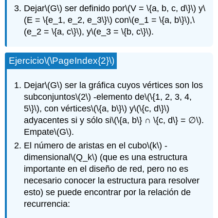
Dejar
\(G\)
ser definido por
\(V = \{a, b, c, d\}\)
y
\
(E = \{e_1, e_2, e_3\}\)
con
\(e_1 = \{a, b\}\)
,
\
(e_2 = \{a, c\}\)
, y
\(e_3 = \{b, c\}\)
.
Ejercicio
\(\PageIndex{2}\)
Dejar
\(G\)
ser la gráfica cuyos vértices son los
subconjuntos
\(2\)
-elemento de
\(\{1, 2, 3, 4,
5\}\)
, con vértices
\(\{a, b\}\)
y
\(\{c, d\}\)
adyacentes si y sólo si
\(\{a, b\} ∩ \{c, d\} = ∅\)
.
Empate
\(G\)
.
El número de aristas en el cubo
\(k\)
-
dimensional
\(Q_k\)
(que es una estructura
importante en el diseño de red, pero no es
necesario conocer la estructura para resolver
esto) se puede encontrar por la relación de
recurrencia: